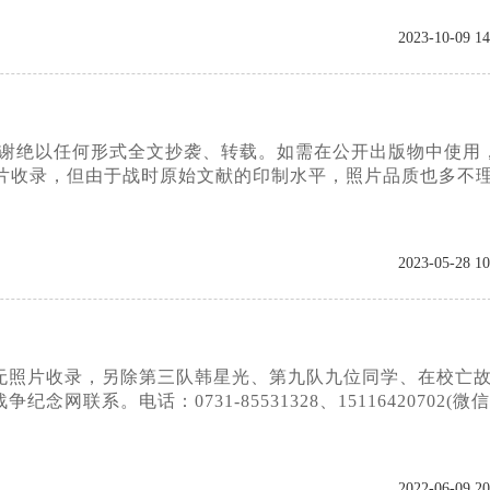
2023-10-09 14
，谢绝以任何形式全文抄袭、转载。如需在公开出版物中使用
片收录，但由于战时原始文献的印制水平，照片品质也多不
2023-05-28 10
早无照片收录，另除第三队韩星光、第九队九位同学、在校亡
。电话：0731-85531328、15116420702(微
2022-06-09 20