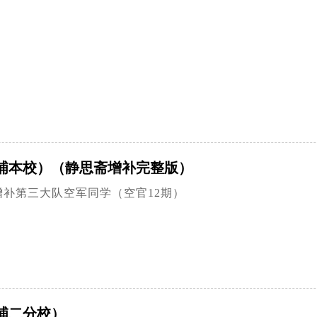
埔本校）（静思斋增补完整版）
增补第三大队空军同学（空官12期）
埔二分校）