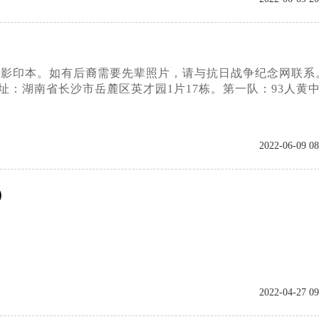
学录影印本。如有后裔需要先辈照片，请与抗日战争纪念网联系
rzzjn com;地址：湖南省长沙市岳麓区英才园1片17栋。第一队：93人黄
2022-06-09 08
）
2022-04-27 09