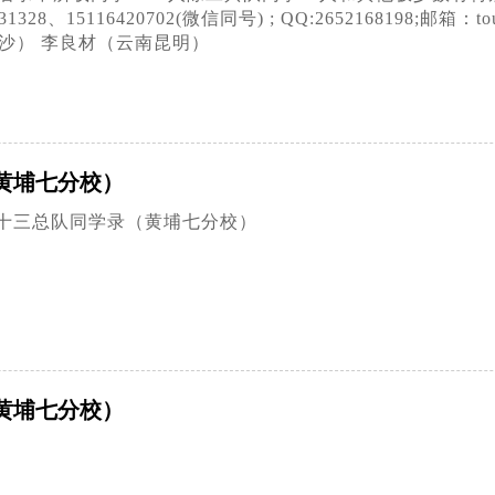
28、15116420702(微信同号) ; QQ:2652168198;邮
沙） 李良材（云南昆明）
黄埔七分校）
十三总队同学录（黄埔七分校）
黄埔七分校）