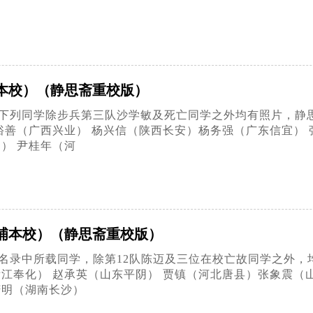
本校）（静思斋重校版）
年，下列同学除步兵第三队沙学敏及死亡同学之外均有照片，静
裕善（广西兴业） 杨兴信（陕西长安）杨务强（广东信宜） 
） 尹桂年（河
埔本校）（静思斋重校版）
，名录中所载同学，除第12队陈迈及三位在校亡故同学之外
江奉化） 赵承英（山东平阴） 贾镇（河北唐县）张象震（山
庆明（湖南长沙）