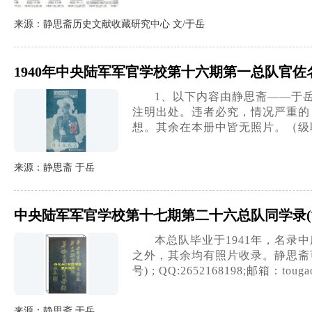
来源：静思斋历史文献收藏研究中心 文/于岳
1940年中央陆军军官学校第十六期第一总队官佐
1、以下内容由静思斋——于
注明出处。违者必究，情况严重的
想。其余在本册中皆无照片。（级职
来源：静思斋 于岳
中央陆军军官学校第十七期第二十六总队同学录
本总队毕业于1941年，名
之外，其余均有照片收录。静思斋可制
号) ; QQ:2652168198;邮箱：tou
来源：静思斋 于岳