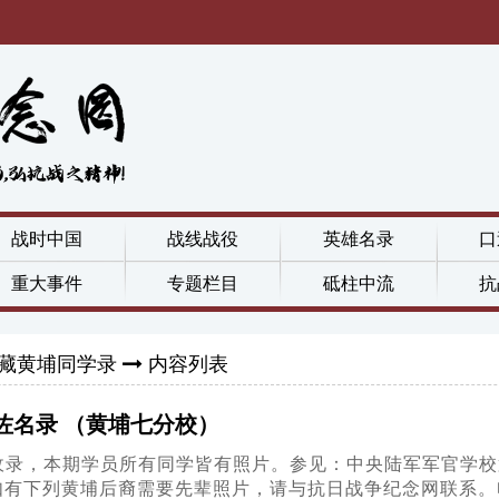
战时中国
战线战役
英雄名录
口
重大事件
专题栏目
砥柱中流
抗
藏黄埔同学录
内容列表
佐名录 （黄埔七分校）
，本期学员所有同学皆有照片。参见：中央陆军军官学校第十六期第
tml。）如有下列黄埔后裔需要先辈照片，请与抗日战争纪念网联系。电话：0731