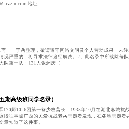
@krzzjn com;地址：
思斋——于岳整理，敬请遵守网络文明及个人劳动成果，未
情况严重的，将寻求法律途径解决。2、此名录中所载除每
大队第一队：131人张澜庆（
第五期高级班同学名录）
170师1026团第一营少校营长，1938年10月在湖北麻
这段往事被广西的关爱抗战老兵志愿者发现，在各地志愿者
文章知道了这件事。