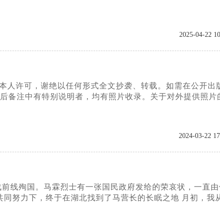
2025-04-22 10
经本人许可，谢绝以任何形式全文抄袭、转载。如需在公开出
队后备注中有特别说明者，均有照片收录。关于对外提供照片
2024-03-22 17
城抗战前线殉国。马霖烈士有一张国民政府发给的荣哀状，一直
共同努力下，终于在湖北找到了马营长的长眠之地 月初，我