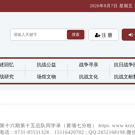
2026年8月7日 星期五 20
搜索
注 册
述回忆
抗战公益
战争寻亲
抗日战争
战研究
场馆文物
抗战文化
抗战文献
十五总队同学录（黄埔七分校） https: www krzzj
-85531328、15116420702 ; QQ:2652168198;微