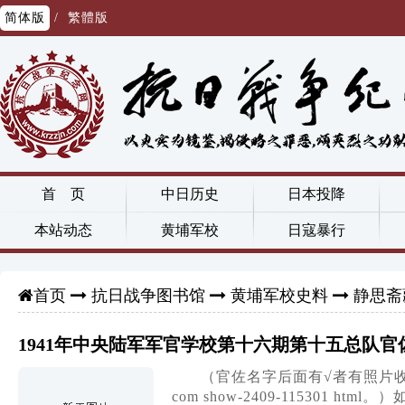
简体版
/
繁體版
首 页
中日历史
日本投降
本站动态
黄埔军校
日寇暴行
抗日战争图书馆
黄埔军校史料
静思斋
首页
1941年中央陆军军官学校第十六期第十五总队官
（官佐名字后面有√者有照片收录
com show-2409-115301 h