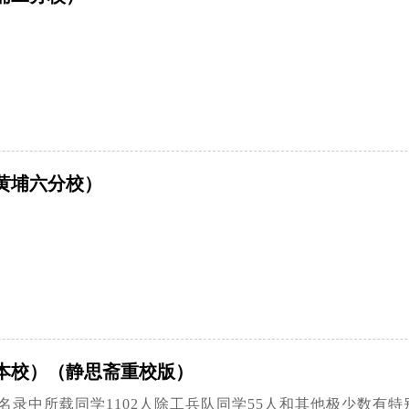
黄埔六分校）
本校）（静思斋重校版）
，名录中所载同学1102人除工兵队同学55人和其他极少数