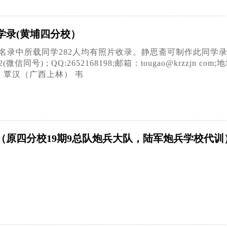
学录(黄埔四分校）
年，名录中所载同学282人均有照片收录。静思斋可制作此同
20702(微信同号) ; QQ:2652168198;邮箱：tougao@k
 覃汉（广西上林） 韦
原四分校19期9总队炮兵大队，陆军炮兵学校代训