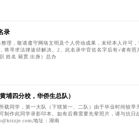
名录
岳整理，敬请遵守网络文明及个人劳动成果，未经本人许可
，将寻求法律途径解决。2、此名录中官佐名字后有√者有照
 姓名 籍贯 出身）总办
(黄埔四分校，华侨生总队）
录中所载同学，第一大队（下辖第一、二队）由于毕业时间较
作此同学录影印本。如有后裔需要先辈照片，请与抗日战争纪念网联系
gao@krzzjn com;地址：湖南