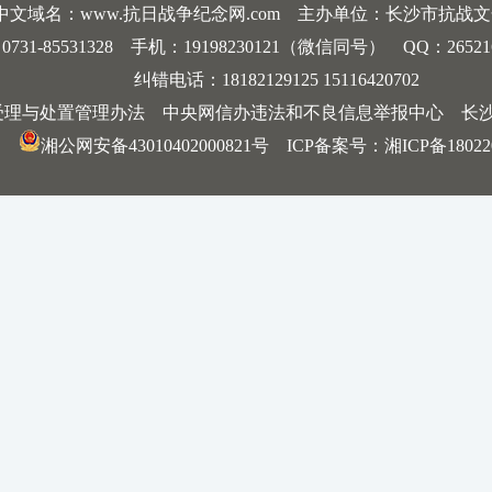
中文域名：www.抗日战争纪念网.com 主办单位：长沙市抗战
-85531328 手机：19198230121（微信同号） QQ：2652168198
纠错电话：18182129125 15116420702
受理与处置管理办法
中央网信办违法和不良信息举报中心
长
湘公网安备43010402000821号
ICP备案号：
湘ICP备18022