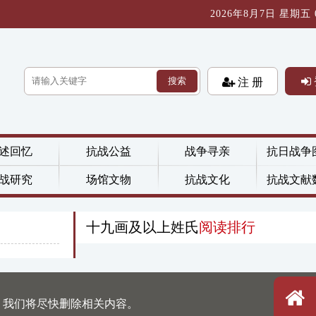
2026年8月7日 星期五 03
搜索
注 册
述回忆
抗战公益
战争寻亲
抗日战争
战研究
场馆文物
抗战文化
抗战文献
十九画及以上姓氏
阅读排行
，我们将尽快删除相关内容。