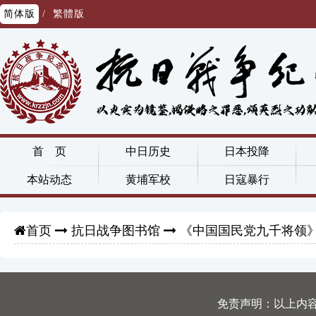
简体版
/
繁體版
首 页
中日历史
日本投降
本站动态
黄埔军校
日寇暴行
抗日战争图书馆
《中国国民党九千将领
首页
免责声明：以上内