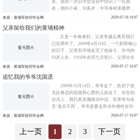
友。我在一次旧书交流会中结识了一位朋
友，他叫小崔，30多岁，中等身材体微胖，
洛阳人，当过两年兵，复员后分配到工厂，
2020-07-18 10:07
来源：黄埔军校同学会网
后来下岗干起了贩书的行当。十年间出没全
父亲留给我们的黄埔精神
国各地古玩市场，探听行情，寻找货源，东
买西卖，北货南售，利用地区差价从中获利
又是一年春来到，父亲李越众离开我们
为生计。小崔得知我收集黄埔
已近两年了。2009年4月16日，一个刻骨铭心
的日子，父亲安详地走完了他奋斗、坎坷的
93岁人生。1916年农历七月初八，父亲出生
在冀中平原的一个农民家庭，八岁进入本村
2020-07-17 16:07
来源：黄埔军校同学会网
小学，16岁高小毕业，以优异的成绩考上保
追忆我的爷爷沈国丞
定第七中学，因为一年要交一百块银元的学
费，父亲体谅到家里的难处，忍痛放弃了。
2009年10月14日，爷爷走了，告别了他
当时九一八事变刚过，
无比眷恋的祖国和心爱的儿孙走了。在告别
仪式上，我代表亲属致词中说：军界有句名
言‘老兵不死’。爷爷是要去和当年牺牲在印
缅战场上的远征军战友和黄埔同学团聚了，
2020-07-17 16:07
来源：黄埔军校同学会网
要去和亲爱的奶奶相聚了。爷爷走后，好长
一段时间，我们一家人相视无语，食眠不
上一页
1
2
3
下一页
安。爷爷的音容笑貌时常萦绕在我眼前。爷