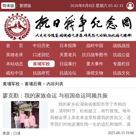
简体版
/
繁體版
2026年8月8日 星期六 05:42:31
首 页
中日历史
日本投降
战时中国
战线战役
英雄名录
口述回忆
关爱老兵
抗日战争图书
抗战公益
黄埔军校
本站动态
日寇暴行
重大事件
馆
专题栏目
砥柱中流
抗战研究
抗战论坛
场馆文物
抗战文化
黄埔军校
>
黄埔后裔
> 内容列表
廖克勤：我的家族命运 与祖国命运同频共振
我的家乡在湖南省衡阳市常宁市柏坊
镇，清明时节，松柏挺立，南竹摇曳。每年
我都会带上亲友来这里祭奠我的曾祖父，遥
寄我们对他波澜壮阔一生的追忆和缅怀。黄
埔军校建校100周年之际，廖克勤携家人在广
2025-06-15 19:06
来源：口述