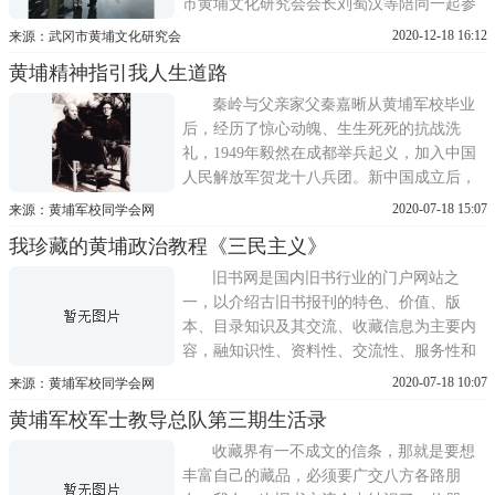
市黄埔文化研究会会长刘蜀汉等陪同一起参
观。高新陵教授父亲高深是黄埔军校第二分
2020-12-18 16:12
来源：武冈市黄埔文化研究会
校第十七期政训第一总队第二大队第六队学
黄埔精神指引我人生道路
员。由于表现突出在武冈学习两年之久，解
放后在南京信息工程大学工作。高新陵夫妇
秦岭与父亲家父秦嘉晰从黄埔军校毕业
先来到中山堂，看到
后，经历了惊心动魄、生生死死的抗战洗
礼，1949年毅然在成都举兵起义，加入中国
人民解放军贺龙十八兵团。新中国成立后，
家父潜心医学成为无锡一位名医，他始终保
2020-07-18 15:07
来源：黄埔军校同学会网
持着冰心玉洁的风骨、抱着壮志未酬的雄
我珍藏的黄埔政治教程《三民主义》
心，默默无闻地为祖国建设散发着余热。父
亲时常教导我要以黄埔精神严律自己，洁身
旧书网是国内旧书行业的门户网站之
自爱，珍重信誉，遵循礼义廉
一，以介绍古旧书报刊的特色、价值、版
本、目录知识及其交流、收藏信息为主要内
容，融知识性、资料性、交流性、服务性和
指导性于一体，是读书人、藏书人、买书人
2020-07-18 10:07
来源：黄埔军校同学会网
和卖书人喜欢的网络平台。有位广东人在此
黄埔军校军士教导总队第三期生活录
平台上开一个网店，用成语两脚书橱作为店
号，成语出处于《南史·陆澄传》：澄当世称
收藏界有一不成文的信条，那就是要想
为硕学，读《易》三年不解文义
丰富自己的藏品，必须要广交八方各路朋