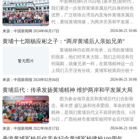
岸和平统一。黄埔军校是中
中新网桂林6月16日电 (蒋丰慧)新时代，
我们要进一步发挥黄埔亲属后代自身的特色
优势，广泛联络台湾岛内及海外黄埔亲属后
代，赓续黄埔情缘，为两岸关系和平发展，
为祖国和平统一大业和中华民族伟大复兴作
2024-06-21 16:06
来源：中国新闻网 2024年06月17日
贡献。6月16日，广西桂林市黄埔军校同学会
黄埔十七期杨应彬之子：“两岸黄埔后人亲如兄弟”
后代联谊会会长吴钢林表示。嘉宾们合影留
念。蒋丰慧 摄当天，桂林市举办黄埔精神 百
黄埔精神仍在两岸传承，台湾的黄埔组
年相传 黄埔军
织很多，他们经常来大陆，我们之间没有任
何隔阂，就像兄弟一样，在黄埔精神这一点
上我们几乎没有分歧。黄埔军校第四分校十
七期毕业生杨应彬长子杨小斌近日在广州受
2024-06-21 16:06
来源：中国新闻报 2024年02月04日
访时说。杨应彬出生于广东省梅州市大埔县
黄埔后代：传承发扬黄埔精神 维护两岸和平发展大局
一个穷苦家庭，14岁加入中国共产党。抗日
战争全面爆发后，他在张发奎部潜伏十年，
图为参会领导嘉宾和黄埔后代们合影留
先后随军参加淞沪、武汉
念。蒋丰慧 摄弘扬和传承爱国、革命的黄埔
精神，是我们黄埔后代义不容辞的责任。6月
16日，广西桂林市黄埔军校同学会后代联谊
会会长吴钢林表示，将继续传承发扬黄埔精
2024-06-21 16:06
来源：中国新闻网 2022年06月17日
神，以黄埔情缘为纽带，维护两岸和平发展
香港黄埔军校后代亲友纪念黄埔军校建校100周年