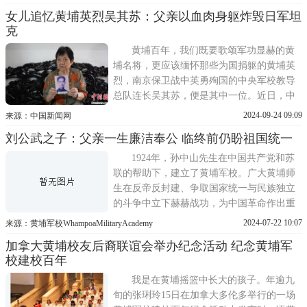
州黄埔军校旧址纪念馆留念。我的家族有着
女儿追忆黄埔英烈吴其苏：父亲以血肉身躯炸毁日军坦
独特而厚重的历史脉络：曾祖父投身辛亥革
克
命，在时代浪潮中为民族觉醒奋勇拼搏;祖父
辈中，五位热血青年
黄埔百年，我们既要歌颂军功显赫的黄
埔名将，更应该缅怀那些为国捐躯的黄埔英
烈，南京保卫战中英勇殉国的中央军校教导
总队连长吴其苏，便是其中一位。近日，中
新网记者来到英烈吴其苏故乡惠来县，听其
2024-09-24 09:09
来源：中国新闻网
女儿吴以真忆述那段壮烈的故事：父亲以血
刘公武之子：父亲一生廉洁奉公 临终前仍盼祖国统一
肉身躯炸毁日军坦克，牺牲时尸骨无存。日
前，中央军校教导总队连长吴其苏之女吴以
1924年，孙中山先生在中国共产党和苏
真接受中新网采访吴
联的帮助下，建立了黄埔军校。广大黄埔师
生在反帝反封建、争取国家统一与民族独立
的斗争中立下赫赫战功，为中国革命作出重
大贡献。在黄埔军校建校百年之际，黄埔军
2024-07-22 10:07
来源：黄埔军校WhampoaMilitaryAcademy
校旧址纪念馆与中新社联合推出百人口述历
加拿大黄埔校友后裔联谊会举办纪念活动 纪念黄埔军
史系列专题片《风起黄埔》，全球寻访100位
校建校百年
具有代表性的黄埔校友及后裔，聆听先烈故
事，追寻先辈精神，以此更
我是在黄埔摇篮中长大的孩子。年逾九
旬的张琍玲15日在加拿大多伦多举行的一场