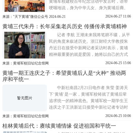
黄埔军校建校百年纪念活动中发言时，语带
哽咽地说，身为中华儿女、身为黄埔后裔、
身为张振国的女儿，我以先辈为傲。黄埔军
2024-06-27 11:06
来源："天下黄埔"微信公众号 2024-06-21
校建校100周年之际，加拿大黄埔校友后裔联
黄埔三代朱丹：长年采集老兵历史 传播传承黄埔精神
谊会在多伦多以线下线上结合方式举办纪念
活动。多伦多当地时间6月15日，抗日将领张
记者 李航 王潮未来我将笔耕不辍，从平
振国之女、年逾九旬的
民的角度来叙述历史。浙江财经大学教授朱
丹近日在接受中新网记者采访时表示，黄埔
精神最重要的就是爱国，她将以自己的方式
延续黄埔精神。朱丹近日在浙江财经大学接
2024-06-25 15:06
来源：黄埔军校旧址纪念馆网
受采访。 王潮摄朱丹主要教授《中国近现代
黄埔一期王连庆之子：希望黄埔后人是“火种” 推动两
史纲要》，长期从事浙籍黄埔军校生研究。
岸和平统一
朱丹的外公名叫邹维世，朱丹从小和外公生
活在一起，对
中新社南昌2月21日电作者 朱莹 姜涛天
下‘黄埔’是一家，黄埔军校铸就了黄埔后辈
追求统一的精神底色。黄埔军校一期学生王
连庆之子王洪新近日接受中新社记者专访时
表示，黄埔军校后人的父辈们都在一起浴血
2024-06-25 10:06
来源：黄埔军校旧址纪念馆网
奋战过，黄埔情缘是天然的、割不断的，希
桂林黄埔后代：赓续黄埔情缘 促进祖国和平统一
望黄埔后人是‘火种’，努力推动早日实现两