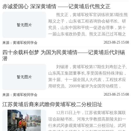
作。论坛成功的背后，始终有一位默默无闻
赤诚爱国心 深深黄埔情 ——记黄埔后代熊文正
却异常忙碌的推动者、参与者。她就是胡葆
琳，这位优秀的黄埔后代，热情参与论坛筹
熊文正，黄埔军校军官训练班第3期生熊
备，多方联系邀请了近50位台
顺义之子，山东省工程咨询协会秘书长、研
究员，山东中国和平统一促进会理事，第十
一届山东省政协委员。熊文正虽已过耳顺之
年，但始终怀着对党、对祖国和人民的赤诚
2023-08-25 15:08
来源：黄埔军校同学会
之心，忙碌在工作岗位上，活跃在社会活动
四十余载科创梦 为国为民黄埔情——记黄埔后代刘锡
中。牢记父亲教诲，走好人生道路熊文正的
潜
父亲熊顺义毕业于黄埔军校、陆军大学，曾
任国民革命军1
刘锡潜，黄埔军校第17期生刘寿彭之子,
山东禹王集团董事长,享受国务院特殊津贴，
第十届、十一届全国人大代表，工程技术应
用研究员。2000年被评为全国劳动模范，
2018年当选山东省十大财经风云人物，被业
2023-08-25 15:08
来源：黄埔军校同学会
界誉为中国非转基因大豆品牌之父。1978
江苏黄埔后裔来武瞻仰黄埔军校二分校旧址
年，改革开放的春风开始吹遍中华大地，不
可阻挡的时代洪流召唤着勇敢无畏的弄潮
12月15日上午，江苏省黄埔军校亲属联
儿。刘锡潜秉承爱国、革命的
谊会副秘书长、河海大学教授高新陵夫妇一
行来武冈参观黄埔军校第二分校旧址。武冈