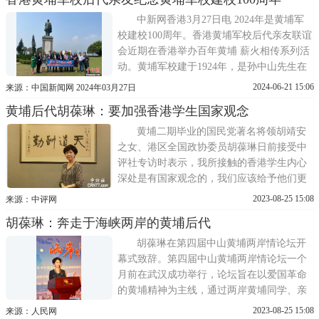
大局。当天，由桂林市黄埔军校同学会、桂
林市黄埔军校同学会后代联谊会主办的黄埔
中新网香港3月27日电 2024年是黄埔军
军校成立98周年座谈
校建校100周年。香港黄埔军校后代亲友联谊
会近期在香港举办百年黄埔 薪火相传系列活
动。黄埔军校建于1924年，是孙中山先生在
中国共产党和苏联的积极支持和帮助下创办
2024-06-21 15:06
来源：中国新闻网 2024年03月27日
的，是第一次国共合作的产物。香港黄埔军
黄埔后代胡葆琳：要加强香港学生国家观念
校后代亲友联谊会近期在香港举办百年黄埔
薪火相传系列活动。主办方 供图联谊会会长
黄埔二期毕业的国民党著名将领胡靖安
林际平表示，
之女、港区全国政协委员胡葆琳日前接受中
评社专访时表示，我所接触的香港学生内心
深处是有国家观念的，我们应该给予他们更
多的关怀，更多的启发和机会。黄埔精神是
2023-08-25 15:08
来源：中评网
父亲留给她的宝贵精神财富胡葆琳的父亲胡
胡葆琳：奔走于海峡两岸的黄埔后代
靖安是国民党陆军中将。毕业于黄埔军校二
期和德国陆军军官大学，先后参加东征、北
胡葆琳在第四届中山黄埔两岸情论坛开
伐和抗日战争。由于
幕式致辞。第四届中山黄埔两岸情论坛一个
月前在武汉成功举行，论坛旨在以爱国革命
的黄埔精神为主线，通过两岸黄埔同学、亲
属的共同探讨和交流互动，促进两岸交流合
2023-08-25 15:08
来源：人民网