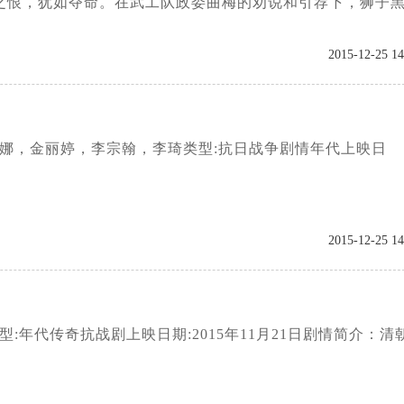
之恨，犹如夺命。在武工队政委曲梅的劝说和引荐下，狮子
2015-12-25 14
笠娜，金丽婷，李宗翰，李琦类型:抗日战争剧情年代上映日
2015-12-25 14
年代传奇抗战剧上映日期:2015年11月21日剧情简介：清