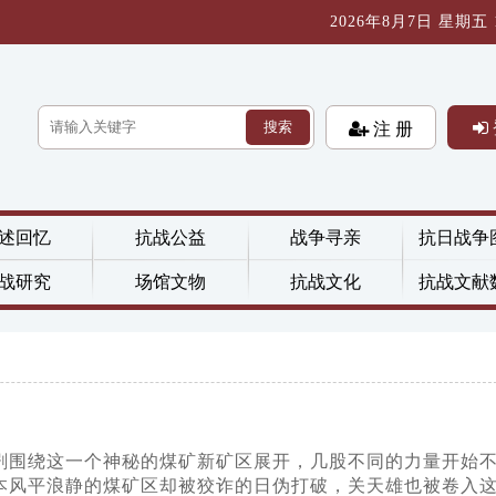
2026年8月7日 星期五 18
搜索
注 册
述回忆
抗战公益
战争寻亲
抗日战争
战研究
场馆文物
抗战文化
抗战文献
该剧围绕这一个神秘的煤矿新矿区展开，几股不同的力量开始
本风平浪静的煤矿区却被狡诈的日伪打破，关天雄也被卷入