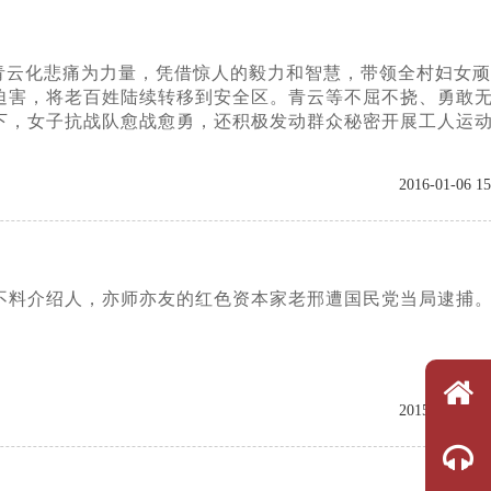
青云化悲痛为力量，凭借惊人的毅力和智慧，带领全村妇女顽
迫害，将老百姓陆续转移到安全区。青云等不屈不挠、勇敢
下，女子抗战队愈战愈勇，还积极发动群众秘密开展工人运
2016-01-06 15
，不料介绍人，亦师亦友的红色资本家老邢遭国民党当局逮捕
2015-12-25 14