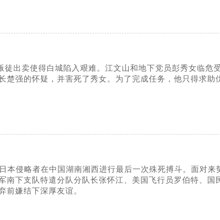
扫荡和叛徒出卖使得白城陷入艰难。江文山和地下党员彭秀女临
长楚强的怀疑，并害死了秀女。为了完成任务，他只得求助
人民与日本侵略者在中国湖南湘西进行最后一次殊死搏斗。面对
军南下支队特遣分队分队长张怀江、美国飞行员罗伯特、国
弃前嫌结下深厚友谊。