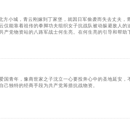
北方小城，青云刚嫁到丁家堡，就因日军偷袭而失去丈夫，
云仅能靠着祖传的拳脚功夫组织女子抗战队被动躲避敌人的
共产党物资站的八路军战士何生亮。在何生亮的引导和帮助
间，爱国青年，豫商世家之子沈立一心要投奔心中的圣地延安
自己独特的经商手段为共产党筹措抗战物资。