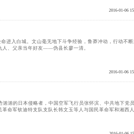
2016-01-06 15
危受命进入白城。文山毫无地下斗争经验，鲁莽冲动，行动不断
仇人、父亲当年好友——伪县长廖一清。
2016-01-06 15
来势汹汹的日本侵略者，中国空军飞行员张怀滨、中共地下党
民革命军钦迪特支队支队长韩文玉等人与国民革命军和湘西
2016-01-06 15