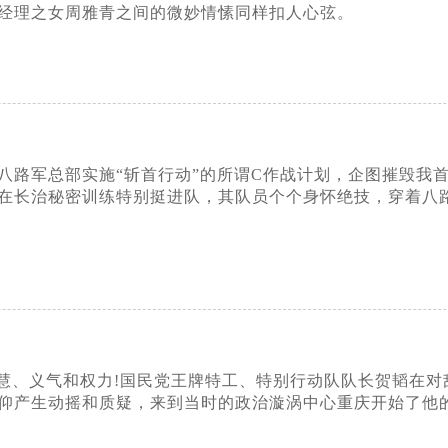
经理之女周雅青之间的微妙情愫同样扣人心弦。
针对八路军总部实施“斩首行动”的所谓C作战计划，企图摧毁
在长治秘密训练特别挺进队，其队员个个身怀绝技，穿着八
慧、义气和权力!国民党王牌特工、特别行动队队长贺韬在对
仰产生动摇和质疑，来到当时的政治漩涡中心重庆开始了他