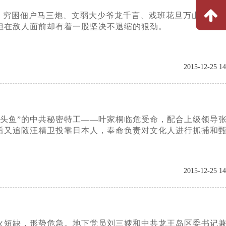
。穷困佃户马三炮、文弱大少爷龙千言、戏班花旦万山红、青
但在敌人面前却有着一股坚决不退缩的狠劲。
2015-12-25 14
“石头鱼”的中共秘密特工——叶家桐临危受命，配合上级领导
后又追随汪精卫投靠日本人，奉命负责对文化人进行抓捕和
2015-12-25 14
军火短缺，形势危急。地下党员刘三嫂和中共龙王岛区委书记