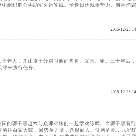
暗中组织艄公协助军火运输线。恰逢日伪残余势力、海匪渔
2015-12-25 14
儿子养大，并让孩子分别叫他们爸爸、父亲、爹。三十年后，
天津来执行任务。
2015-12-25 14
梨园的狮子黑赵六与众师弟妹们一起学戏练武。当狮子黑看到
身前往白家大院，因势单力薄，含恨而去。父亲的死，九岁