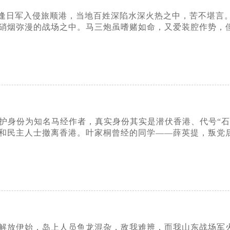
逢日军入侵旅顺港，当地百姓深陷水深火热之中，苦不堪言
硝烟弥漫的战场之中。马三炮虽嗜赌如命，又爱装腔作势，
，掩护身份为知名马经作者，真实身份其实是潜伏香港、代号
和民主人士撤离香港。叶家桐曾经的同学——薛英提，叛党
王岛解放伊始，岛上人员鱼龙混杂，敌我难辨，而我山东战场