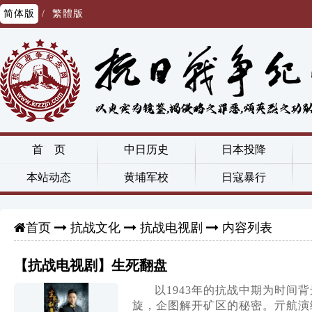
简体版
/
繁體版
首 页
中日历史
日本投降
本站动态
黄埔军校
日寇暴行
抗战文化
抗战电视剧
内容列表
首页
【抗战电视剧】生死翻盘
以1943年的抗战中期为时
旋，企图解开矿区的秘密。亓航演