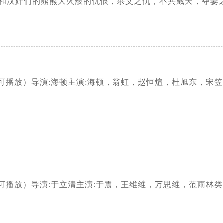
和汉奸们的熊熊大火般的仇恨，杀父之仇，不共戴天，夺妻
可播放）导演:海顿主演:海顿，翁虹，赵恒煊，杜旭东，宋
播放）导演:于立清主演:于震，王维维，万思维，范雨林类型: