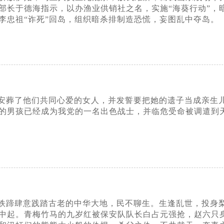
部长于德海指示，以办渔业供销社之名，实施“海葵行动”，
李忠祖“诈死”回岛，组织暗杀排制造恐慌，妄图乱中夺岛。
安葬了他们共同心爱的女人，并发誓要把她的遗子当成亲生
的男孩已经成为我党的一名出色战士，并临危受命被调遣到
铁蹄肆意践踏古老的中华大地，民不聊生。生逢乱世，投身
中起。青梅竹马的九岁红被保安队队长白占元强抢，赵六只