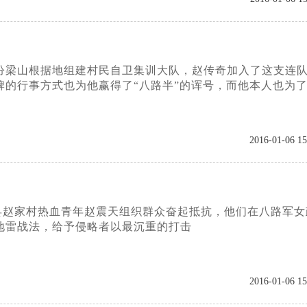
军汾梁山根据地组建村民自卫集训大队，赵传奇加入了这支连
的行事方式也为他赢得了“八路半”的诨号，而他本人也为
2016-01-06 15
谷县赵家村热血青年赵震天组织群众奋起抵抗，他们在八路军女
地雷战法，给予侵略者以最沉重的打击
2016-01-06 15