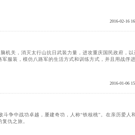
2016-02-16 16
我首脑机关，消灭太行山抗日武装力量，进攻重庆国民政府，以
路军服装，模仿八路军的生活方式和训练方式，并且用战俘
2016-01-06 15
敌斗争中战功卓越，屡建奇功，人称“铁核桃”。在亲历爱人
的复仇之旅。