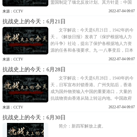
盟国制定了缅北反攻计划。其方针是：中国
驻印军先向缅北进攻，夺取孟拱城、密支那
2022-07-04 09:07
来源：CCTV
等要地，再经八莫向曼德勒推进，将日本侵
抗战史上的今天：6月21日
略军歼灭于曼德勒附近地区。孟拱城位于孟
拱河、南因河汇流处，与密支那、甘马因互
文字解说：今天是6月21日，1942年的今
为犄角，是缅
天，《解放日报》发表了《保护根据地人力
的斗争》社论，提出了保护各根据地人力资
源的任务和各项要求。九·一八事变后，日本
军国主义者不断招募大量华工赴东北作苦
2022-07-04 09:07
来源：CCTV
役，为其充当掠夺东北各种资源的工具。日
抗战史上的今天：6月28日
军全面侵华后，日本侵略者陆续在塘沽、石
家庄、济南、青岛等地设置劳工收容所或训
文字解说：今天是6月28日，1940年的今
练营，有计划地掠
天，日军宣布封锁香港。广州失陷后，香港
成为国外物资输入中国的重要港口，大量的
抗战物资由香港从陆上转运内地。中国政府
和中国共产党在香港设立了许多联络国际支
2022-07-04 09:07
来源：CCTV
援抗战的机构。因此，日军于1940年6月24日
抗战史上的今天：6月30日
要求英国政府关闭滇缅公路和香港边界。6月
28日，日军宣布封锁香港。自此，香港与内
简介：新四军解放上虞。
地的水陆交通均