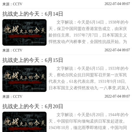
坚持持久抗战至为重要。全国抗战初期，苏
2022-07-04 09:07
来源：CCTV
联是中国抗日战争的重要支持者之一。日本
抗战史上的今天：6月14日
军国主义发动全面侵华战争，也是对苏联的
重大威胁。因此，苏联政府积极支援中国抗
文字解说：今天是6月14日，1938年的今
日。1937年8
天，保卫中国同盟在香港宣告成立，由宋庆
龄担任主席。1937年7月7日，日本军国主义
悍然发动卢沟桥事变，全国性抗战开始。为
抵御外侮，在中国共产党的积极努力和推动
2022-07-04 09:07
来源：CCTV
下，以国共合作为基础的抗日民族统一战线
抗战史上的今天：6月15日
逐步建立。各海外华侨组织及国际友好人士
也纷纷以捐款、捐物的形式支援中国抗战。
文字解说：今天是6月15日，1933年的今
宋庆龄领导的保卫
天，察哈尔民众抗日同盟军召开第一次军民
代表大会，61名代表出席。1931年9月18日,
日本军国主义者悍然发动九·一八事变,武装入
侵中国，迅速侵占东北三省。1933年3月初，
2022-07-04 09:07
来源：CCTV
日军轻取热河。四五月间,日军在进犯长城地
抗战史上的今天：6月20日
区的同时,纠集伪军先后侵占察东重镇多伦、
沽源，察哈尔全境行将不保。正当日本军国
文字解说：今天是6月20日，1944年的今
主义加
天，中国驻印军向缅甸孟拱日军发起进攻。
1943年10月，缅北雨季即将结束，中国与同