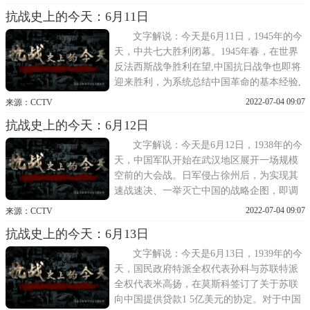
的管涔山区，广泛开展敌后抗日游击战争。
抗战史上的今天：6月11日
1940年4月初，日本侵略军对晋西北抗日根据
地进行的春季大扫荡刚刚被打退，就于 6月
文字解说：今天是6月11日，1945年的今
初，在日本侵
天，中共七大胜利闭幕。1945年春，在世界
反法西斯战争胜利在望,中国抗日战争也即将
迎来胜利，为系统总结中国革命的基本经验,
争取抗日战争的最后胜利,并为建设新中国作
2022-07-04 09:07
来源：CCTV
准备,中国共产党于1945年4月23日至6月11
抗战史上的今天：6月12日
日，在延安召开第七次全国代表大会。这里
是位于延安杨家岭的中央大礼堂，中国共产
文字解说：今天是6月12日，1938年的今
党第七次全
天，中国军队开始在武汉地区展开一场规模
空前的大会战。日军侵占徐州后，为实现其
速战速决、一举灭亡中国的战略企图，即调
集重兵发起侵占武汉的作战。当时，日军投
2022-07-04 09:07
来源：CCTV
入兵力二十五万余人，以及各型舰艇一百二
抗战史上的今天：6月13日
十九艘，各型飞机约三百架。南京失陷后，
中国方面为保卫武汉，先后投入总兵力达一
文字解说：今天是6月13日，1939年的今
百万人和作战
天，国民政府特派全权代表孙科与苏联特派
全权代表米高扬，在莫斯科签订了关于苏联
向中国提供贷款1 5亿美元的协定。对于中国