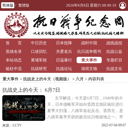
简体版
/
繁體版
2026年8月8日 星期六 08:00:11
首 页
中日历史
日本投降
战时中国
战线战役
英雄名录
口述回忆
关爱老兵
抗日战争图书
抗战公益
重大事件
本站动态
黄埔军校
日寇暴行
馆
专题栏目
砥柱中流
抗战研究
抗战论坛
场馆文物
抗战文化
重大事件
>
抗战史上的今天（视频版）
>
六月
> 内容列表
抗战史上的今天： 6月7日
文字解说：今天是6月7日，1940年的今
天，日本侵略军开始向晋西北地区疯狂进行
夏季大扫荡，八路军奋起反击。晋西北，是
八路军最早开辟的敌后抗日根据地之一。早
在1937年9月，八路军第120师便进入晋西北
2022-07-04 09:07
来源：CCTV