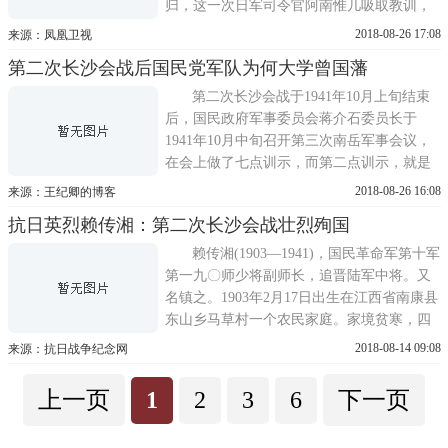
归，这一次日军司令官阿南惟几吸取教训，
将绝大多数进攻部队并列部署在狭窄的正
2018-08-26 17:08
来源：凤凰卫视
面，企图以重兵实施纵深突破，所谓重兵重
第二次长沙会战后国民党军队为何大学曾国藩
到什么程度呢?在新墙河以北只有20公里宽的
正面上，阿南惟几布置了44个大队的兵力，
第二次长沙会战于1941年10月上旬结束
以及322门火炮和迫击炮，在当时...
后，国民政府军事委员会蒋介石委员长于
1941年10月中旬召开第三次南岳军事会议，
在会上做了七点训示，而第二点训示，就是
以曾文正为例，说明高级将领成功立业之
2018-08-26 16:08
来源：王纪卿的博客
道。具体有以下几点：一、要自动奋发，精
抗日英烈赖传湘：第二次长沙会战壮烈殉国
勤学习，不辞艰危，忠贞自效;二、要罗致人
才，健全幕僚，虚心接纳，相与砥砺;三、要
赖传湘(1903—1941)，国民革命军第十军
注重内心修养，时刻戒慎恐惧，力求...
第一九〇师少将副师长，追晋陆军中将。又
名镇之。1903年2月17日出生在江西省南康县
东山乡马草村一个农民家庭。家境贫寒，四
个儿子中，父母只供聪明好学的赖传湘一人
2018-08-14 09:08
来源：抗日战争纪念网
读书。小学毕业后，赖传湘以优异的成绩考
入南昌省立第一中学。在校期间，受新思想
上一页
1
2
3
6
下一页
的影响，又目睹军阀混战，民不聊生，决心
投笔从戎。1925年8月，考入黄...