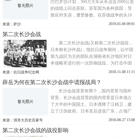
举将其击溃。
巴巴罗莎计划，300万大军从长达近2000公里
的战线上闪击苏联。苏军因为各种原因，导
致应对失误，遭受惨败。在苏德战争的头18
天，苏联就损失2000列火车的军火，3000门
2019-01-06 09:01
来源：萨沙
大炮，2000架飞机，1500辆坦克，30万红军
第二次长沙会战
被德国俘虏。不到1个月内，苏军28个师被全
歼，另有70个师人员武器损失过半。在在
第二次长沙会战(又称第二次长沙战役，
1941年结束之前，大面积溃
日本称长沙作战)，指抗日战争期间，以中国
第九战区为主的部队在湖南省长沙地区对日
本侵略军进行的一次防御战役。为打击中国
第9战区主力，摧毁中国军民的抗战意志，日
2018-11-08 11:11
来源：抗日战争纪念网
军第11军在湘北岳阳以南地区集结了第3、第
薛岳为何在第二次长沙会战中谎报战局？
4、第6、第40师团和4个旅团，总兵力达12万
余人，向中国军队展开攻势。此次会战从
长沙会战背景有两个，国内背景与国外
1941年(中华民国三十年)9
背景。长沙会战背景的国内背景是日本侵占
了大半的中国国土。日本诱降了汪精卫，建
立了汪伪政府。日本其后进攻广东，占领广
州。在侵占大部分中国国土后，日本放弃了
2018-08-27 15:08
来源：强哥大历史百家号
诱降国民党的政策，转而集中兵力进攻国民
第二次长沙会战的战役影响
党的西南地区。日本在进攻中国的过程中，