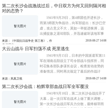
河的士兵坐上船或者冲锋舟，船头架上机枪
第二次长沙会战激战过后，中日双方为何又回到隔河相
一路扫射过去，运气好的就过去了，运气不
对的态势？
好的就死过去了。对士兵而言，考验的是运
气。对整支部队来说，拼的是火力...
1941年9月29日，第4师团也开进长沙，
而第3师团为争战功，向军部提出：长沙已空
虚，攻占意义不大，莫如一举挺进株洲，远
出捕捉敌之退却部队，并迅速破坏该地军事
设施，方为适合之措施。尚未获得上级批
2018-08-27 14:08
来源：《中国抗日战争史·第三卷》，作
准，第3师团便径自向长沙以南的株洲挺进，
者 张宪文
大云山战斗 日军扫荡不成 死里逃生
29日上午，日军冲入株洲，破坏了军事设施
后自行回撤至金潭附近。中国军队没有能力
1941年9月15日，日本的中国派遣军第11
立即反攻长沙，只是29日由美国支...
军在湖南岳阳设立了司令部战斗指挥所，同
时召集各部队参谋长会议，检查发动攻势的
准备情况，同时再次敲定了最后的作战计
划。日军这一次的作战目的就是要摧毁中国
2018-08-27 14:08
来源：凤凰卫视
军队的抗战企图，给第九战区的军队予以毁
第二次长沙会战：柏辉章部血战日军全军覆没
灭性的打击。薛岳统帅的第九战区从1939年
秋天第一次长沙会战之后，仍然驻扎在湘鄂
1941年9月18日，第二次长沙会战拉开了
赣三省的长江以南地区，这个地区...
大幕，这一次日军在战术上做了重大调整，
第一次长沙会战日军兵力分散，最终铩羽而