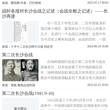
2025-05-17 09:05
来源：腾讯网 作者：巴巴维维
战时各报对长沙会战之记述（会战全般之记述）——长
沙再捷
在一百五十华里正面，二百华里纵深的
湘北狭小地区，敌我各以十六万以上的庞大
兵力，去进行一个会战以决雌雄，这是中外
古今历史上稀有的战例，会战的目的，一面
在攻取长沙，一面在保卫长沙。长沙地居湖
2024-06-24 16:06
来源：十月十二日长沙阵中日报 胡定芬
南襟要，自古即兵家必争之地，前年我敌初
第二次长沙会战
战于此，更加显示其在今日西南国防张上的
重要性。敌人这次发动长沙攻势，近因固为
自纳粹德国闪击波兰第二次世界大战全
三国同盟遇年纪念夸张声势，
面爆发后，日本也加紧了对中国的疯狂掠
夺，纳粹德国在欧洲以及日本帝国主义法西
斯在中国都逐渐触及到了美英法等大国的利
益，于是美英法等西方列强逐渐改变了原先
2022-02-25 10:02
来源：搜狐 魏晨品读民国
在华奉行的绥靖主义政策，但是他们尽量避
第二次长沙会战(1941.9-10)
免与轴心国阵营直接交战而造成自己大规模
的流血牺牲，因此开始大举支持和援助中国
1941(民国三十年)年9月至10月，在抗日
的反抗日寇法西斯战争，并开始
战争中，中国第9战区等部队在湖南省长沙地