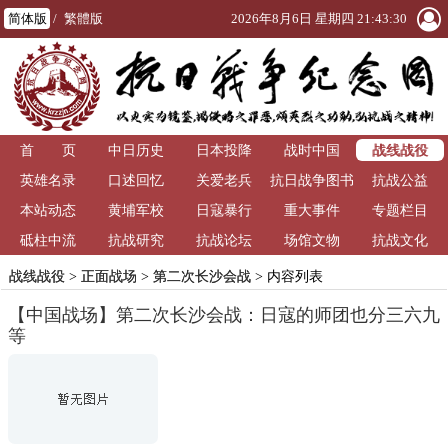
简体版
/
繁體版
2026年8月6日 星期四 21:43:30
战线战役
首 页
中日历史
日本投降
战时中国
英雄名录
口述回忆
关爱老兵
抗日战争图书
抗战公益
本站动态
黄埔军校
日寇暴行
重大事件
馆
专题栏目
砥柱中流
抗战研究
抗战论坛
场馆文物
抗战文化
战线战役
>
正面战场
>
第二次长沙会战
> 内容列表
【中国战场】第二次长沙会战：日寇的师团也分三六九
等