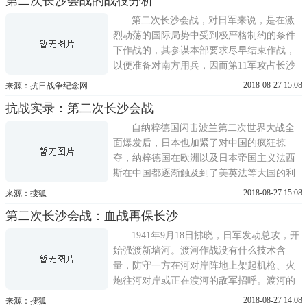
第二次长沙会战的战役分析
会战经验制定了反击作战计划。9月，日军发
动进攻，强渡新墙河。由于9战区出现指挥失
第二次长沙会战，对日军来说，是在激
误，下达作战命令的无线电...
烈动荡的国际局势中受到极严格制约的条件
下作战的，其参谋本部要求尽早结束作战，
以便准备对南方用兵，因而第11军攻占长沙
仅2天便迅速返转，退回原防。中国军政当局
2018-08-27 15:08
来源：抗日战争纪念网
曾借此宣扬日军是被中国军队击溃、中国又
抗战实录：第二次长沙会战
取得了第二次长沙大捷，以此鼓舞士气、民
心，维护国际形象。从政治角度看，中国军
自纳粹德国闪击波兰第二次世界大战全
政当局这样做是可以理解的。事...
面爆发后，日本也加紧了对中国的疯狂掠
夺，纳粹德国在欧洲以及日本帝国主义法西
斯在中国都逐渐触及到了美英法等大国的利
益，于是美英法等西方列强逐渐改变了原先
2018-08-27 15:08
来源：搜狐
在华奉行的绥靖主义政策，但是他们尽量避
第二次长沙会战：血战再保长沙
免与轴心国阵营直接交战而造成自己大规模
的流血牺牲，因此开始大举支持和援助中国
1941年9月18日拂晓，日军发动总攻，开
的反抗日寇法西斯战争，并开始对日...
始强渡新墙河。渡河作战没有什么技术含
量，防守一方在河对岸阵地上架起机枪、火
炮往河对岸或正在渡河的敌军招呼。渡河的
一方在岸上架起火炮压制河对岸的火力，渡
2018-08-27 14:08
来源：搜狐