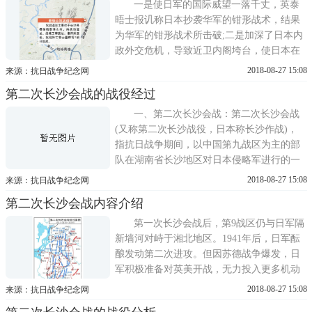
进展迅速，但是战线过长，使得日本兵力略
一是使日军的国际威望一落千丈，英泰
显不足，为了使得战争尽快结束，...
晤士报讥称日本抄袭华军的钳形战术，结果
为华军的钳形战术所击破;二是加深了日本内
政外交危机，导致近卫内阁垮台，使日本在
对美谈判中也强硬不起来;三是极大地鼓舞了
2018-08-27 15:08
来源：抗日战争纪念网
中国民心士气，增强了抗战胜利信心。第二
第二次长沙会战的战役经过
次长沙会战(又称第二次长沙战役，日本称长
沙作战)，指 1941年9月17日至10月9日期间，
一、第二次长沙会战：第二次长沙会战
以中国第九战区为主的部队...
(又称第二次长沙战役，日本称长沙作战)，
指抗日战争期间，以中国第九战区为主的部
队在湖南省长沙地区对日本侵略军进行的一
次防御战役。为打击中国第9战区主力，摧毁
2018-08-27 15:08
来源：抗日战争纪念网
中国军民的抗战意志，日军第11军在湘北岳
第二次长沙会战内容介绍
阳以南地区集结了第3、第4、第6、第40师团
和4个旅团，总兵力达12万余人，向中国军队
第一次长沙会战后，第9战区仍与日军隔
展开攻势。此次会战从1941年(...
新墙河对峙于湘北地区。1941年后，日军酝
酿发动第二次进攻。但因苏德战争爆发，日
军积极准备对英美开战，无力投入更多机动
兵力，被迫缩小规模，仅将目的定为予9战区
2018-08-27 15:08
来源：抗日战争纪念网
中国军队一次重大打击。第9战区总结第一次