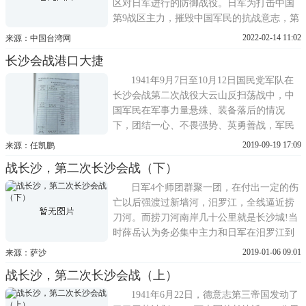
区对日军进行的防御战役。日军为打击中国
第9战区主力，摧毁中国军民的抗战意志，第
11军在湘北岳阳以南地区集结了第3、第4、
2022-02-14 11:02
来源：中国台湾网
第6、第40师团和4个旅团，配有战车第13联
长沙会战港口大捷
队，野重炮第14联队，独立野战重炮第15联
队第1大队及部分工兵、空军、海军部队，计
1941年9月7日至10月12日国民党军队在
有步兵45个大队，炮
长沙会战第二次战役大云山反扫荡战中，中
国军民在军事力量悬殊、装备落后的情况
下，团结一心、不畏强势、英勇善战，军民
齐心协力打日寇。在岳阳县公田镇港口村曲
2019-09-19 17:09
来源：任凯鹏
山岭战役中取得了大捷。共歼灭日寇4000
战长沙，第二次长沙会战（下）
人，击毙十三联队白联队长冈部通、第一支
队长马敏雄、第四中队长滨田义德，极大地
日军4个师团群聚一团，在付出一定的伤
提高了全民抗战的积极性。公
亡以后强渡过新墙河，汨罗江，全线逼近捞
刀河。而捞刀河南岸几十公里就是长沙城!当
时薛岳认为务必集中主力和日军在汨罗江到
捞刀河之间，进行第一次决战，即使不胜，
2019-01-06 09:01
来源：萨沙
也大量消耗日军的实力。然后，再在长沙或
战长沙，第二次长沙会战（上）
者株洲，浏阳河一线，利用马上就要赶到战
场的3个主力军，同日军进行最后的决战，一
1941年6月22日，德意志第三帝国发动了