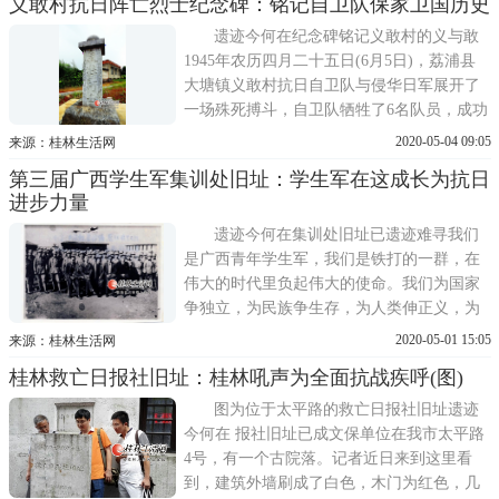
义敢村抗日阵亡烈士纪念碑：铭记自卫队保家卫国历史
行来到该自然村育才初中学校后面的一棵老
樟树下，资源县抗战阵亡将士暨死难同胞纪
遗迹今何在纪念碑铭记义敢村的义与敢
念碑出现在记者
1945年农历四月二十五日(6月5日)，荔浦县
大塘镇义敢村抗日自卫队与侵华日军展开了
一场殊死搏斗，自卫队牺牲了6名队员，成功
抵御了日军的侵犯，保卫了全村老少的生命
2020-05-04 09:05
来源：桂林生活网
财产安全。为了继承和发扬先辈英勇报国的
第三届广西学生军集训处旧址：学生军在这成长为抗日
爱国精神，1948年，一座纪念碑在村口落
进步力量
成。矗立在义敢村村口的抗日战争烈士纪念
碑原碑2015年8月
遗迹今何在集训处旧址已遗迹难寻我们
是广西青年学生军，我们是铁打的一群，在
伟大的时代里负起伟大的使命。我们为国家
争独立，为民族争生存，为人类伸正义，为
世界求和平，在伟大的时代里负起伟大的使
2020-05-01 15:05
来源：桂林生活网
命。我们是铁打的一群，我们是广西青年学
桂林救亡日报社旧址：桂林吼声为全面抗战疾呼(图)
生军。这首唱响抗战时期广西城乡的《广西
学生军军歌》，曾鼓舞了无数爱国学生奋勇
图为位于太平路的救亡日报社旧址遗迹
向前，为实现祖国的
今何在 报社旧址已成文保单位在我市太平路
4号，有一个古院落。记者近日来到这里看
到，建筑外墙刷成了白色，木门为红色，几