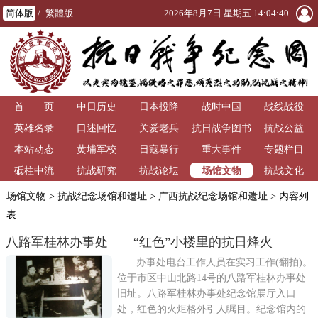
简体版
/
繁體版
2026年8月7日 星期五 14:04:41
首 页
中日历史
日本投降
战时中国
战线战役
英雄名录
口述回忆
关爱老兵
抗日战争图书
抗战公益
本站动态
黄埔军校
日寇暴行
重大事件
馆
专题栏目
场馆文物
砥柱中流
抗战研究
抗战论坛
抗战文化
场馆文物
>
抗战纪念场馆和遗址
>
广西抗战纪念场馆和遗址
> 内容列
表
八路军桂林办事处——“红色”小楼里的抗日烽火
办事处电台工作人员在实习工作(翻拍)。
位于市区中山北路14号的八路军桂林办事处
旧址。八路军桂林办事处纪念馆展厅入口
处，红色的火炬格外引人瞩目。纪念馆内的