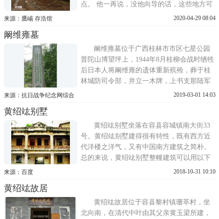
点。 他一再说，没他向导的话，这些地方可
就不好找了。 钟毅将军墓在尧山之阳，此地
2020-04-29 08:04
来源：鷹崵 存浩馆
实际上不通车，而且地处火葬场附近，一般
阚维雍墓
人大概会敬而远之。胡子驾车载我前往，车
子驶至泥路无法继续前行。下车后，胡子带
阚维雍墓位于广西桂林市市区七星公园
我沿着沟渠行走，三分
普陀山博望坪上，1944年8月桂柳会战时牺牲
后日本人将阚维雍的遗体重新殡殓，葬于桂
林城防司令部，并立一木牌，上书支那陆军
阚维雍将军之墓，对其忠勇精神表示钦佩。
2019-03-01 14:03
来源：抗日战争纪念网综合
人物阚维雍(1900―1944)原名庆福，号伯
黄绍竑别墅
涵。祖籍安徽合肥，迁居广西柳州。先后毕
业于广州医科学校、广西陆军讲武堂工兵科
黄绍竑别墅坐落在容县容城镇南大街33
和中央陆军大学将官
号。黄绍竑别墅建得很有特性，既有西方近
代洋楼之洋气，又有中国南方建筑之简朴。
总的来说，黄绍竑别墅整幢建筑可以用以下
12个字来概括：庄重大方，优雅别致，颇耐
2018-10-31 10:10
来源：百度
玩赏。别墅建设期间，黄绍竑正在奉孙中山
黄绍竑故居
先生之命东征西讨，率领桂军相继攻占梧
州、南宁、桂林、柳州，与李宗仁鸣枪相
黄绍竑故居位于容县黎村镇珊萃村，坐
庆。而别墅落成之际，正是新
北向南，在清代中叶由其父亲黄玉梁所建，