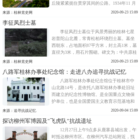
丘陵紧紧扼住贯穿其间的公路。1934年11 月
27 日，为确保红军抢渡湘江左后翼的安全，
2020-09-23 15:09
来源：桂林党史网
红三军团电令第五师第十四、十五团及军委
李征凤烈士墓
炮兵营，在师长李天佑、政委钟赤兵率领
下，进占新圩以南排埠江一带，阻击由恭
李征凤烈士墓位于风景秀丽的桂林七星
城、灌阳北上的桂军2 个师
岩普陀山北麓，常青松柏环绕烈士墓。墓坐
西朝东，占地面积87平方米，封土高1米，墓
直径为3米，用石片围砌。碑文为：中共原桂
林县支部书记李征凤烈士墓。1926年7月，李
2020-09-23 15:09
来源：桂林党史网
征凤等共产党人创建了桂林第一个党支部
八路军桂林办事处纪念馆：走进八办追寻抗战记忆
——中共桂林县支部干事会，李征凤任书
记。1927年4月遭国民党监禁，同年10月14日
八路军桂林办事处纪念馆位于桂林市中
在丽泽门外(今蒋翊武纪
山北路14号，是依托八路军桂林办事处旧址
而建立的纪念性博物馆。是全国重点文物保
护单位，也是全国爱国主义教育示范基地和
全国百家经典红色旅游景区之一。?走进八办
2020-09-04 15:09
来源：追寻抗战记忆
历史沿革?1938年末，中共中央在此建立八路
探访柳州军博园及″飞虎队″抗战遗址
军桂林办事处。抗战期间周恩来、董必武、
叶剑英多次到此指导工作，胡志明同志(化名
12月27日上午9点多从鹿寨县城出发，午
胡光)也长
时抵达柳州市区。在柳州汽车总站附近，找