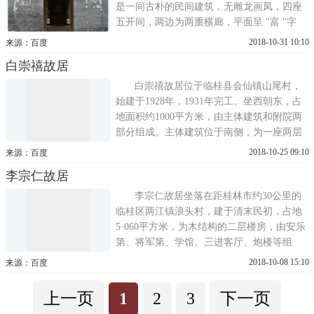
是一间古朴的民间建筑，无雕龙画凤，四座
五开间，两边为两重横廊，平面呈 "富 "字
形，左边重廊前面设有炮楼，右边也有一较
2018-10-31 10:10
来源：百度
高的建筑物，作为瞭望台。整幢建筑布局严
白崇禧故居
谨、整齐，颇具特色。重廊前面设有炮楼，
后座右边也有一较高的建筑物，作为瞭望
白崇禧故居位于临桂县会仙镇山尾村，
台。整幢建筑布局严谨、整齐，颇
始建于1928年，1931年完工。坐西朝东，占
地面积约1000平方米，由主体建筑和附院两
部分组成。主体建筑位于南侧，为一座两层
楼高的中西混合式砖木结构建筑，两进三开
2018-10-25 09:10
来源：百度
间，面阔13 32米，进深28 8米，平面布局呈
李宗仁故居
回字形，四面等高墙，不出檐，雨水聚拢于
天井，设计上既禀承了汉文化天人合一的理
李宗仁故居坐落在距桂林市约30公里的
念，又表达了四水归堂、肥
临桂区两江镇浪头村，建于清末民初，占地
5·060平方米，为木结构的二层楼房，由安乐
第、将军第、学馆、三进客厅、炮楼等组
成，分布有7个院落、13个天井，共有大小厅
2018-10-08 15:10
来源：百度
房113间，是具有庄园气派的桂北民居建筑。
故居为李宗仁母亲刘太夫人等家人所长居，
上一页
1
2
3
下一页
李宗仁在此举行婚礼，并接待蒋介石等大批