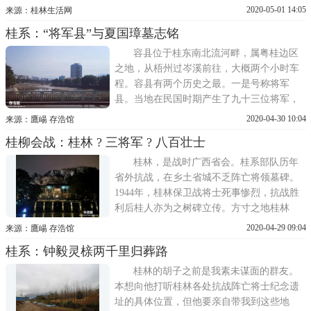
扇窗子闭着。在院落的大门口右侧，一块刻
2020-05-01 14:05
来源：桂林生活网
有救亡日报社旧址的石碑立于一棵树旁边。
桂系：“将军县”与夏国璋墓志铭
1939年1月10日，《救亡日报》在桂林复刊出
版发行。据记载，救亡日报社旧址在当时的
容县位于桂东南北流河畔，属粤桂边区
桂林太平路12
之地，从梧州过岑溪前往，大概两个小时车
程。容县有两个历史之最。一是号称将军
县。当地在民国时期产生了九十三位将军，
其中上将八人，中将十七人，少将六十八
2020-04-30 10:04
来源：鷹崵 存浩馆
人。容县军政名人中，以黄绍竑、黄旭初、
桂柳会战：桂林 ? 三将军 ? 八百壮士
夏威(夏国璋之兄)等最广为人知。二是容县
很可能是杨贵妃的出生地。因此，现在县城
桂林，是战时广西省会。桂系部队历年
里许多崭新的仿唐
省外抗战，在乡土省城不乏阵亡将领墓碑。
1944年，桂林保卫战将士死事惨烈，抗战胜
利后桂人亦为之树碑立传。方寸之地桂林
城，因而云集了不少抗战纪念建筑。月牙山
2020-04-29 09:04
来源：鷹崵 存浩馆
下的月牙楼初到桂林市，下榻于距三将军纪
桂系：钟毅灵榇两千里归葬路
念塔与八百壮士墓仅五分钟路程的月牙楼。
月牙楼位于月牙山下。七星岩位于漓江东
桂林的胡子之前是我素未谋面的群友。
岸，分为月牙山和普陀山
本想向他打听桂林各处抗战阵亡将士纪念遗
址的具体位置，但他要亲自带我到这些地