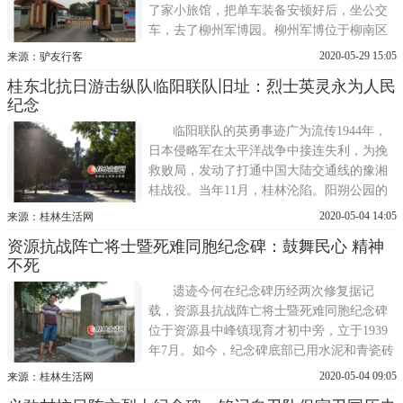
了家小旅馆，把单车装备安顿好后，坐公交
车，去了柳州军博园。柳州军博位于柳南区
航五路，原是柳州飞虎队抗战遗址，始建于
2020-05-29 15:05
来源：驴友行客
1929年，全国重点文物保护单位。现存遗迹
桂东北抗日游击纵队临阳联队旧址：烈士英灵永为人民
包括飞机跑道旧址、机场驻军营房和飞虎队
纪念
营房旧址、飞虎队俱乐部等设施。在抗日战
争期间，此处曾驻
临阳联队的英勇事迹广为流传1944年，
日本侵略军在太平洋战争中接连失利，为挽
救败局，发动了打通中国大陆交通线的豫湘
桂战役。当年11月，桂林沦陷。阳朔公园的
临阳联队敌后抗战纪念碑。记者唐永 摄桂林
2020-05-04 14:05
来源：桂林生活网
沦陷后，周边出现了多支人民抗日武装。在
资源抗战阵亡将士暨死难同胞纪念碑：鼓舞民心 精神
这些队伍中，有一支公开打出共产党旗帜，
不死
它就是桂东北人民抗日游击纵队临阳联队(简
称临阳联队)。
遗迹今何在纪念碑历经两次修复据记
载，资源县抗战阵亡将士暨死难同胞纪念碑
位于资源县中峰镇现育才初中旁，立于1939
年7月。如今，纪念碑底部已用水泥和青瓷砖
分三层加以构筑。记者支荣 摄2015年8月12
2020-05-04 09:05
来源：桂林生活网
日，记者驱车来到中峰镇大庄田村。下车步