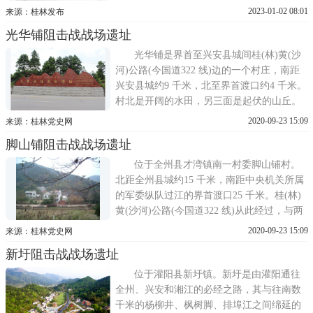
二层小木楼。市民正在馆内参观拍照。作为
2023-01-02 08:01
来源：桂林发布
爱国主义教育基地，经常有单位或个人来到
光华铺阻击战战场遗址
八路军桂林办事处纪念馆接受红色教育。这
是武警桂林支队在馆内举行入党宣誓仪式。
光华铺是界首至兴安县城间桂(林)黄(沙
在桂林市区中山北路14号
河)公路(今国道322 线)边的一个村庄，南距
兴安县城约9 千米，北至界首渡口约4 千米。
村北是开阔的水田，另三面是起伏的山丘。
1934年11 月28 日下午，红三军团第四师赶到
2020-09-23 15:09
来源：桂林党史网
界首，以第十二团守渡口东岸南面的渠口，
脚山铺阻击战战场遗址
第十一团布防桂黄公路西面石门及西北地
域，第十团驻守光华铺，正面阻击从兴安来
位于全州县才湾镇南一村委脚山铺村。
犯的桂军。29 日
北距全州县城约15 千米，南距中央机关所属
的军委纵队过江的界首渡口25 千米。桂(林)
黄(沙河)公路(今国道322 线)从此经过，与两
侧绵延2 千米的山岭交叉成十字形。公路东
2020-09-23 15:09
来源：桂林党史网
边是尖峰岭、双把牛角抱西瓜山、黄帝岭
新圩阻击战战场遗址
等，西边是米花山、怀中抱子山、冲天凤凰
山、美女梳头岭等，山势北低南高。1934年
位于灌阳县新圩镇。新圩是由灌阳通往
11 月27 日，红一军
全州、兴安和湘江的必经之路，其与往南数
千米的杨柳井、枫树脚、排埠江之间绵延的