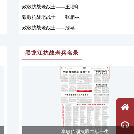
致敬抗战老战士——王增印
致敬抗战老战士——张相林
致敬抗战老战士——裴皂
黑龙江抗战老兵名录
李敏传颂抗联奉献一生