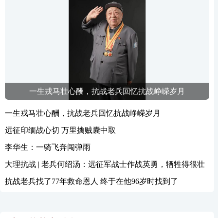
一生戎马壮心酬，抗战老兵回忆抗战峥嵘岁月
一生戎马壮心酬，抗战老兵回忆抗战峥嵘岁月
远征印缅战心切 万里擒贼囊中取
李华生：一骑飞奔闯弹雨
大理抗战 | 老兵何绍汤：远征军战士作战英勇，牺牲得很壮
烈
抗战老兵找了77年救命恩人 终于在他96岁时找到了