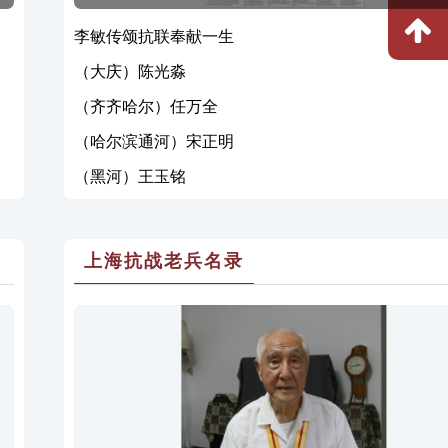
李敏传颂抗联奉献一生
（大庆）陈光淼
（齐齐哈尔）任万全
（哈尔滨通河）宋正明
（黑河）王玉铭
上海抗战老兵名录