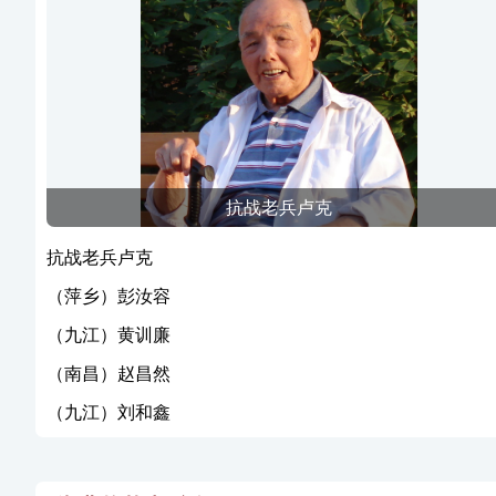
抗战老兵卢克
抗战老兵卢克
（萍乡）彭汝容
（九江）黄训廉
（南昌）赵昌然
（九江）刘和鑫