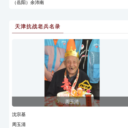
（岳阳）余沛南
天津抗战老兵名录
周玉清
沈宗基
周玉清