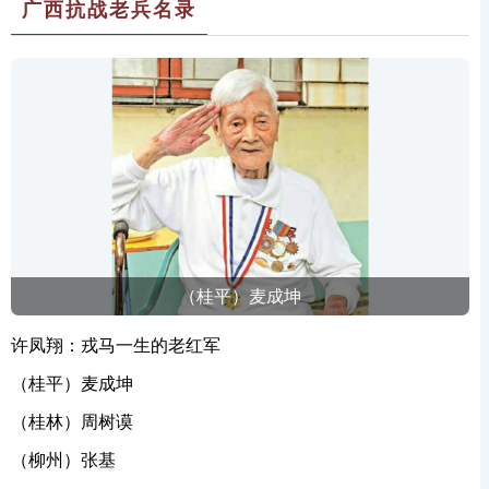
广西抗战老兵名录
（桂平）麦成坤
许凤翔：戎马一生的老红军
（桂平）麦成坤
（桂林）周树谟
（柳州）张基