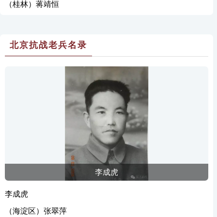
（桂林）蒋靖恒
北京抗战老兵名录
李成虎
李成虎
（海淀区）张翠萍