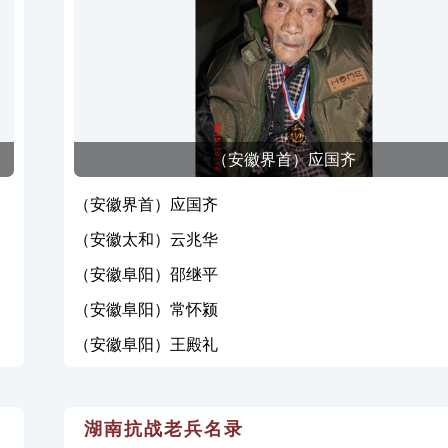
（安徽界首）应国齐
（安徽界首）应国齐
（安徽太和）云兆华
（安徽阜阳）邵继平
（安徽阜阳）常怀颍
（安徽阜阳）王殿礼
湖南抗战老兵名录