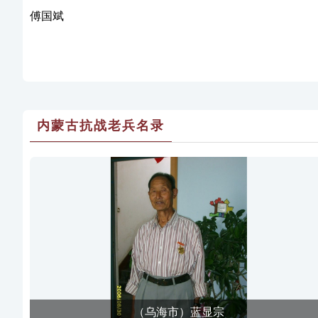
傅国斌
内蒙古抗战老兵名录
（乌海市）蓝显宗