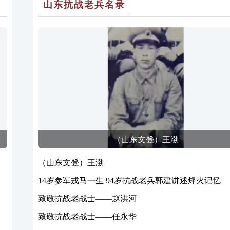
山东抗战老兵名录
（山东文登）王渤
（山东文登）王渤
14岁参军戎马一生 94岁抗战老兵郭建讲述烽火记忆
致敬抗战老战士——赵洪河
致敬抗战老战士——任永华