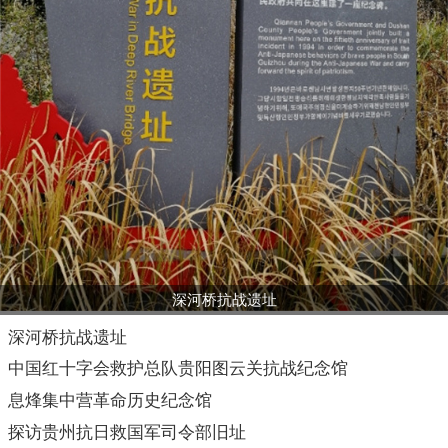
深河桥抗战遗址
深河桥抗战遗址
中国红十字会救护总队贵阳图云关抗战纪念馆
息烽集中营革命历史纪念馆
探访贵州抗日救国军司令部旧址