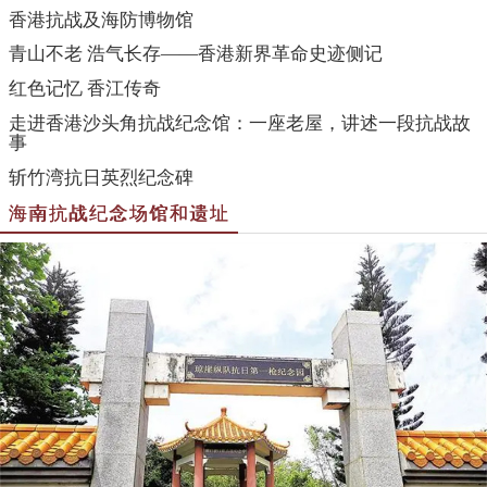
香港抗战及海防博物馆
青山不老 浩气长存——香港新界革命史迹侧记
红色记忆 香江传奇
走进香港沙头角抗战纪念馆：一座老屋，讲述一段抗战故
事
斩竹湾抗日英烈纪念碑
海南抗战纪念场馆和遗址