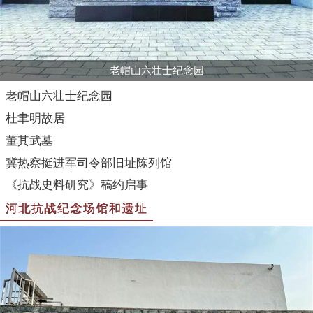
老帽山六壮士纪念园
老帽山六壮士纪念园
杜聿明故居
董其武墓
冀热察挺进军司令部旧址陈列馆
《抗战史料研究》稿约启事
河北抗战纪念场馆和遗址