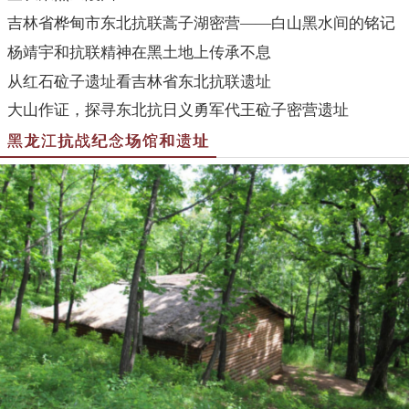
吉林省桦甸市东北抗联蒿子湖密营——白山黑水间的铭记
杨靖宇和抗联精神在黑土地上传承不息
从红石砬子遗址看吉林省东北抗联遗址
大山作证，探寻东北抗日义勇军代王砬子密营遗址
黑龙江抗战纪念场馆和遗址