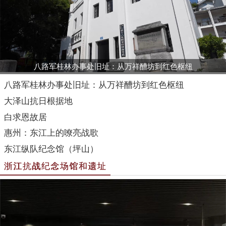
八路军桂林办事处旧址：从万祥醩坊到红色枢纽
八路军桂林办事处旧址：从万祥醩坊到红色枢纽
大泽山抗日根据地
白求恩故居
惠州：东江上的嘹亮战歌
东江纵队纪念馆（坪山）
浙江抗战纪念场馆和遗址