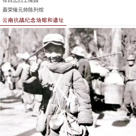
张自忠烈士陵园
聂荣臻元帅陈列馆
云南抗战纪念场馆和遗址