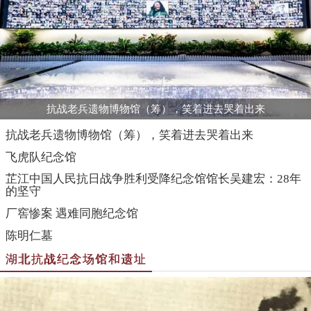
抗战老兵遗物博物馆（筹），笑着进去哭着出来
抗战老兵遗物博物馆（筹），笑着进去哭着出来
飞虎队纪念馆
芷江中国人民抗日战争胜利受降纪念馆馆长吴建宏：28年
的坚守
厂窖惨案 遇难同胞纪念馆
陈明仁墓
湖北抗战纪念场馆和遗址