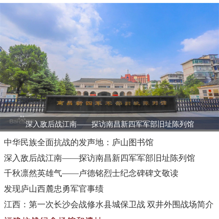
深入敌后战江南——探访南昌新四军军部旧址陈列馆
中华民族全面抗战的发声地：庐山图书馆
深入敌后战江南——探访南昌新四军军部旧址陈列馆
千秋凛然英雄气——卢德铭烈士纪念碑碑文敬读
发现庐山西麓忠勇军官事绩
江西：第一次长沙会战修水县城保卫战 双井外围战场简介