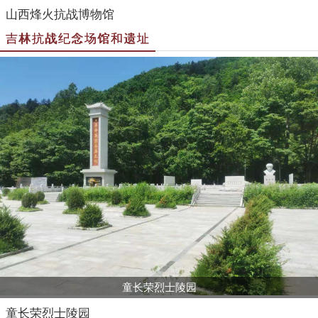
山西烽火抗战博物馆
吉林抗战纪念场馆和遗址
童长荣烈士陵园
童长荣烈士陵园