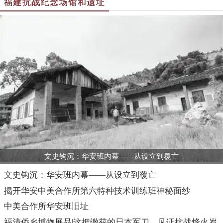
福建抗战纪念场馆和遗址
文史钩沉：华安班内幕——从设立到覆亡
文史钩沉：华安班内幕——从设立到覆亡
揭开华安中美合作所第六特种技术训练班神秘面纱
中美合作所华安班旧址
福清侨乡博物展品|这把缴获的日本军刀，见证抗战烽火岁