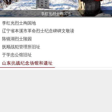
李红光烈士殉国地
李红光烈士殉国地
辽宁省本溪市革命烈士纪念碑碑文敬读
陈镜湖烈士陵园
抚顺战犯管理所旧址
于学忠公馆旧址
山东抗战纪念场馆和遗址