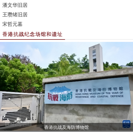
潘文华旧居
王瓒绪旧居
宋哲元墓
香港抗战纪念场馆和遗址
香港抗战及海防博物馆