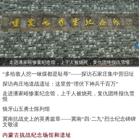
走进潘家峪惨案纪念馆，上千人被烧死，复仇团终报仇雪恨
“多给敌人挖一锹煤都是耻辱”——探访石家庄集中营旧址
探访冉庄地道战遗址：这里曾“埋伏下神兵千百万”
走进潘家峪惨案纪念馆，上千人被烧死，复仇团终报仇雪
恨
狼牙山五勇士陈列馆
冀南抗战史上的英勇篇章——冀南“四·二九”烈士纪念碑碑
文敬读
内蒙古抗战纪念场馆和遗址