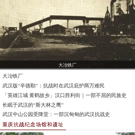
大冶铁厂
大冶铁厂
武汉版“辛德勒”：抗战时在武汉庇护两万难民
「英雄江城 黄鹤故乡」汉口胜利街｜一部不屈的民族史
长眠于武汉的“斯大林之鹰”
武汉中山公园受降堂：一部沉甸甸的武汉抗战史
重庆抗战纪念场馆和遗址