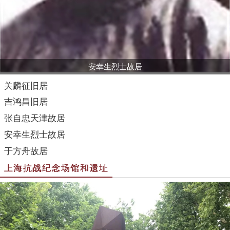
安幸生烈士故居
关麟征旧居
吉鸿昌旧居
张自忠天津故居
安幸生烈士故居
于方舟故居
上海抗战纪念场馆和遗址