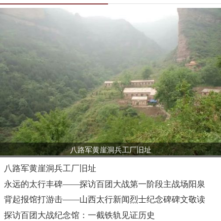
八路军黄崖洞兵工厂旧址
八路军黄崖洞兵工厂旧址
永远的太行丰碑——探访百团大战第一阶段主战场阳泉
背起报馆打游击——山西太行新闻烈士纪念碑碑文敬读
探访百团大战纪念馆：一截铁轨见证历史