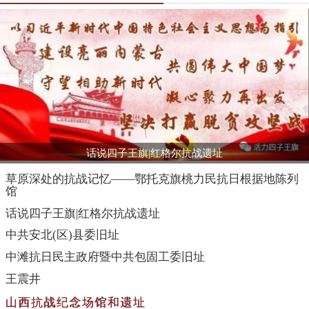
话说四子王旗|红格尔抗战遗址
草原深处的抗战记忆——鄂托克旗桃力民抗日根据地陈列
馆
话说四子王旗|红格尔抗战遗址
中共安北(区)县委旧址
中滩抗日民主政府暨中共包固工委旧址
王震井
山西抗战纪念场馆和遗址