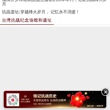
月
抗战遗址| 穿越烽火岁月， 记忆永不消逝！
台湾抗战纪念场馆和遗址
✕