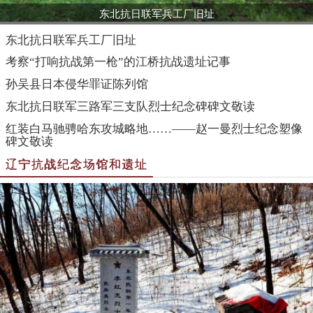
东北抗日联军兵工厂旧址
东北抗日联军兵工厂旧址
考察“打响抗战第一枪”的江桥抗战遗址记事
孙吴县日本侵华罪证陈列馆
东北抗日联军三路军三支队烈士纪念碑碑文敬读
红装白马驰骋哈东攻城略地……——赵一曼烈士纪念塑像
碑文敬读
辽宁抗战纪念场馆和遗址