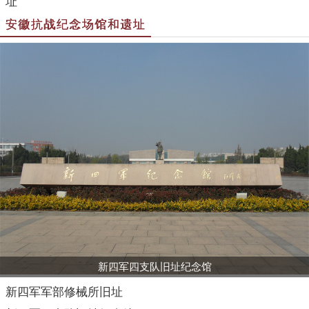
址
安徽抗战纪念场馆和遗址
新四军四支队旧址纪念馆
新四军军部修械所旧址