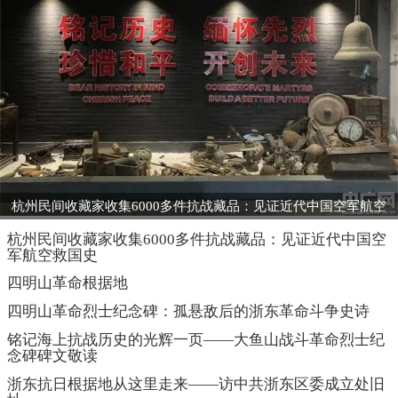
杭州民间收藏家收集6000多件抗战藏品：见证近代中国空军航空
救国史
杭州民间收藏家收集6000多件抗战藏品：见证近代中国空
军航空救国史
四明山革命根据地
四明山革命烈士纪念碑：孤悬敌后的浙东革命斗争史诗
铭记海上抗战历史的光辉一页——大鱼山战斗革命烈士纪
念碑碑文敬读
浙东抗日根据地从这里走来——访中共浙东区委成立处旧