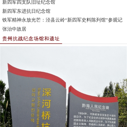
新四军四支队旧址纪念馆
新四军东进抗日纪念馆
铁军精神永放光芒：泾县云岭“新四军史料陈列馆”参观记
张治中故居
贵州抗战纪念场馆和遗址