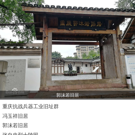
郭沫若旧居
重庆抗战兵器工业旧址群
冯玉祥旧居
郭沫若旧居