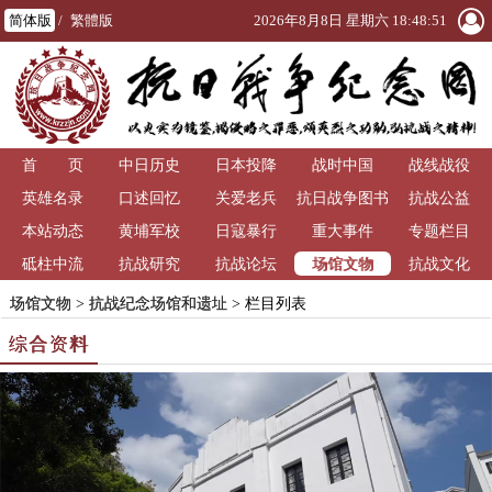
简体版
/
繁體版
2026年8月8日 星期六 18:48:54
首 页
中日历史
日本投降
战时中国
战线战役
英雄名录
口述回忆
关爱老兵
抗日战争图书
抗战公益
本站动态
黄埔军校
日寇暴行
重大事件
馆
专题栏目
场馆文物
砥柱中流
抗战研究
抗战论坛
抗战文化
场馆文物
>
抗战纪念场馆和遗址
> 栏目列表
综合资料