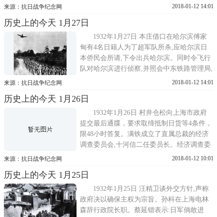
防，完成吉会铁路的修筑，使日本海变成日
2018-01-12 14:01
来源：抗日战争纪念网
本湖，以便日本侵人北满，而使日本的国防
历史上的今天 1月27日
计划焕然一新;二、日本和这个新国家,共同经
营该地区的经济,可以使日本在世界上永久自
1932年1月27日 本庄借口在哈尔滨傅家
给自足;三、如果在这个新国...
甸有4名日籍人为丁超军队所杀,应哈尔滨日
本侨民会所请,下令出兵哈尔滨。同时令飞行
队对哈尔滨进行侦察,并照会中东铁路管理局,
要求对军事运输提供方便。本庄繁认为出兵
2018-01-12 14:01
来源：抗日战争纪念网
攻占哈尔滨时机已到，遂向中央请派两个步
历史上的今天 1月26日
兵大队。坂垣拟定了一个有关伪国的建设顺
序纲要。这个纲要确定①以奉天、吉林、黑
1932年1月26日 村井仓松向上海市政府
龙江三省主席组织中央政务委...
提交最后通牒，要求取缔抵制日货等4条件，
限48小时答复。满铁成立了直属总裁的经济
调查委员会,十河信二任委员长。经济调查委
员会吸收了满铁调査课(后改调查部)的几乎
2018-01-12 10:01
来源：抗日战争纪念网
全部人马。由于任务的特殊性,它采取委员会
历史上的今天 1月25日
和各部门的双重组织形式。委员由满铁各部
门头目，经调会各部以及各单位头目担任。
1932年1月25日 汪精卫谈外交方针,声称
经调会和关东军特务部(即原...
政府决以确保主权为宗旨。孙科在上海电林
森辞行政院长职。蔡延锴表示:日军倘敢进