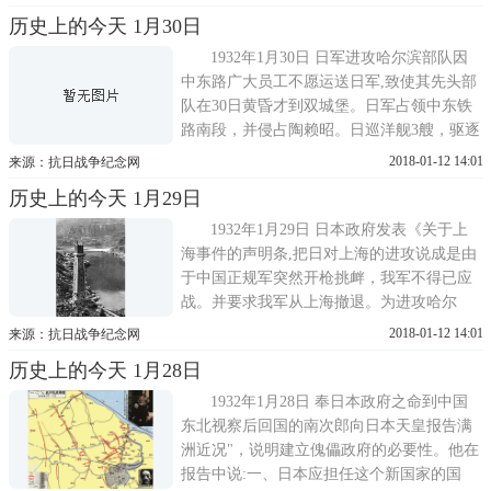
合。日军进攻江湾、吴淞、闸北区，战事又
历史上的今天 1月30日
起。日机轰炸真茹国际电台。吉林省抗日军
与日军第2师团第3旅团在双城县双城堡激战,
1932年1月30日 日军进攻哈尔滨部队因
夺回双城车站。吉林抗日游击队...
中东路广大员工不愿运送日军,致使其先头部
队在30日黄昏才到双城堡。日军占领中东铁
路南段，并侵占陶赖昭。日巡洋舰3艘，驱逐
舰4艘,航空母舰2艘并陆战队5000人到上海。
2018-01-12 14:01
来源：抗日战争纪念网
蒋介石以在野身份发表通电，实际上是操纵
历史上的今天 1月29日
何应钦破坏抗战。他在通电中说：……今身
虽在野，犹愿与诸将士誓同生死，尽我天
1932年1月29日 日本政府发表《关于上
职。但又说：勿作虚浮之豪气，...
海事件的声明条,把日对上海的进攻说成是由
于中国正规军突然开枪挑衅，我军不得已应
战。并要求我军从上海撤退。为进攻哈尔
滨，本庄繁命令第2师团主力和第29联队主
2018-01-12 14:01
来源：抗日战争纪念网
力,到长春集结待命,驻沈阳的独立飞行第9中
历史上的今天 1月28日
队也调到长春。日军第20师团以步、骑、炮
兵7个大队进攻锦州以东大凌河附近的东北义
1932年1月28日 奉日本政府之命到中国
勇军。清晨，日机20余架对闸北...
东北视察后回国的南次郎向日本天皇报告满
洲近况"，说明建立傀儡政府的必要性。他在
报告中说:一、日本应担任这个新国家的国