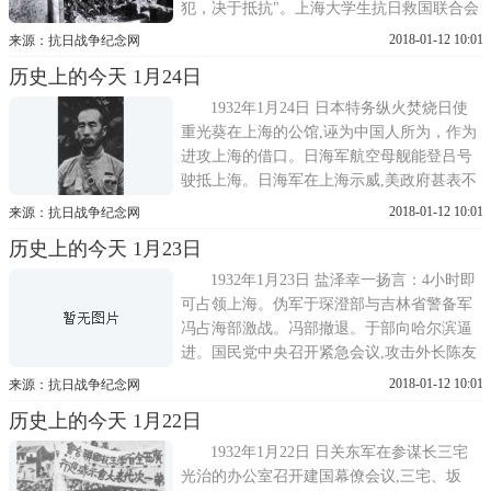
犯，决于抵抗"。上海大学生抗日救国联合会
召开干事会议，就日本对三友实业社的挑衅
2018-01-12 10:01
来源：抗日战争纪念网
事件，要求市政府认真维持治安;各校组织宣
历史上的今天 1月24日
传队揭露日寇侵华罪行;各校义勇军武装自
卫，严密防备;唤起民众向兵工厂要枪。并请
1932年1月24日 日本特务纵火焚烧日使
总工会通知各工友,不要在日人...
重光葵在上海的公馆,诬为中国人所为，作为
进攻上海的借口。日海军航空母舰能登吕号
驶抵上海。日海军在上海示威,美政府甚表不
安。蒋介石指使浙江省主席张静江、劝说蔡
2018-01-12 10:01
来源：抗日战争纪念网
延锴放弃抵抗。他对蔡说上海日军处处挑衅,
历史上的今天 1月23日
如不善于应付,大有一触即发之势。望你体念
中央的意旨，最好撤退到后方南翔一带，以
1932年1月23日 盐泽幸一扬言：4小时即
免与日军冲突。……倘能撤...
可占领上海。伪军于琛澄部与吉林省警备军
冯占海部激战。冯部撤退。于部向哈尔滨逼
进。国民党中央召开紧急会议,攻击外长陈友
仁和平绝交的对日外交政策，责难孙科政
2018-01-12 10:01
来源：抗日战争纪念网
府。驻沪19路军在龙华聱备司令部召开驻上
历史上的今天 1月22日
海部队营长以上干部紧急军事会议,讨论了一
切必|要的应变措施。下午，向各部下达了密
1932年1月22日 日关东军在参谋长三宅
令。密令所属第60师师长沈光...
光治的办公室召开建国幕僚会议,三宅、坂