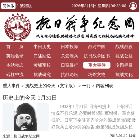
简体版
/
繁體版
2026年8月6日 星期四 06:38:01
首 页
中日历史
日本投降
战时中国
战线战役
英雄名录
口述回忆
关爱老兵
抗日战争图书
抗战公益
重大事件
本站动态
黄埔军校
日寇暴行
馆
专题栏目
砥柱中流
抗战研究
抗战论坛
场馆文物
抗战文化
重大事件
>
抗战史上的今天（文字版）
>
一月
> 内容列表
历史上的今天 1月31日
1932年1月31日 日海相提出：上海附近
情况不容乐观,必要时希望陆军增援。重光葵
抵沪。日军下令驻齐齐哈尔的混成第4旅团做
好派兵去哈尔滨的准备,命第8混成旅团从长
春北上增援，并有飞机、坦克、装甲车配
2018-01-12 14:01
来源：抗日战争纪念网