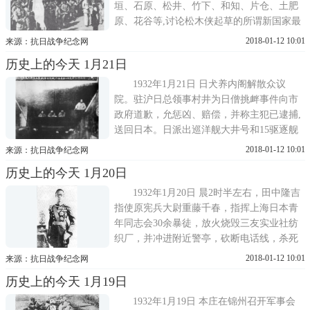
垣、石原、松井、竹下、和知、片仓、土肥
原、花谷等,讨论松木侠起草的所谓新国家最
高机关的问题、人权保护条例、交换备忘录
2018-01-12 10:01
来源：抗日战争纪念网
大纲等。积极筹建伪满洲国。日海军第1遣外
历史上的今天 1月21日
舰队司令官兼驻沪特别陆战队司令官盐泽幸
一少将为日本和尚案，要求上海市政府解散
1932年1月21日 日犬养内阁解散众议
抗日团体,取缔抗日运动，声称...
院。驻沪日总领事村井为日僧挑衅事件向市
政府道歉，允惩凶、赔偿，并称主犯已逮捕,
送回日本。日派出巡洋舰大井号和15驱逐舰
队到上海。蒋介石、汪精卫在帝国主义撮合
2018-01-12 10:01
来源：抗日战争纪念网
下，于本日一同回到南京。天津《大公报》
历史上的今天 1月20日
提出当前中国将整个的被日本军阀摧残吞并
之时,为民族生存计，为中山主义计，政府必
1932年1月20日 晨2时半左右，田中隆吉
须抱与民更始之决心，另辟和平...
指使原宪兵大尉重藤千春，指挥上海日本青
年同志会30余暴徒，放火烧毁三友实业社纺
织厂，并冲进附近警亭，砍断电话线，杀死
中国警员田润生，刺伤陈胜德、朱伍兰2人。
2018-01-12 10:01
来源：抗日战争纪念网
下午，日本帝国主义煽动日侨1000多人，举
历史上的今天 1月19日
行居留民大会，会后持木棒游行，捣毁电
车、公共汽车及北四川路中国商店多家。外
1932年1月19日 本庄在锦州召开军事会