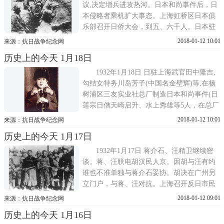
交部抗议日军阻碍北宁路交通。...
议,决定增兵进攻热河。日本和尚事件后，日
本侵略者乘机扩大事态。上海虹桥区日本俱
乐部召开日侨大会，到五、六千人。日本驻
沪总领事于20日向上海市政府发函抗议，提
2018-01-12 10:01
来源：抗日战争纪念网
出惩凶、赔款、道歉、取缔抗日运动等4项无
历史上的今天 1月18日
理要求。国民政府指派顾维钧参加国联调查
团。东北义勇军收复锦西。锦西义勇军奋起
1932年1月18日 日驻上海武官田中隆吉,
抵抗1933年1月19日 日军加紧...
勾结女特务川岛芳子(中国名金壁辉)等,在杨
树浦区三友实业社总厂制造日本和尚事件(日
莲宗日僧天崎启升、水上秀雄等5人，在总厂
墙外向厂内正在操练之工人义勇军掷石块，
2018-01-12 10:01
来源：抗日战争纪念网
故意寻衅，发生互殴。田中收买的无赖杀死
历史上的今天 1月17日
日僧一名，伤二名)。编者按:据战后田中供
认:九一八事变后，关东军高级参谋坂垣征四
1932年1月17日 蒋介石、汪精卫继续密
郎等积极谋建伪满洲国,恐...
谈。蒋、汪联电胡汉民人京。因胡与汪有约
谁也不准单独与蒋介石妥协。胡决在广州另
立门户，与蒋、汪对抗。上海召开反日市民
大会，到会约2000人。开会前因有人散发反
2018-01-12 09:01
来源：抗日战争纪念网
动传单，发生斗殴、秩序大乱，学生数人被
历史上的今天 1月16日
捕。会后,整队游行，队伍到枫林桥后，将外