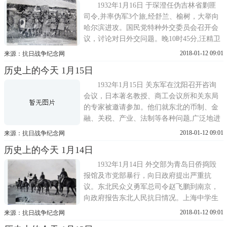
交部驻沪办事处的会牌和警亭捣毁，然后直
1932年1月16日 于琛澄任伪吉林省剿匪
奔市政府，因是星期日无人接待...
司令,并率伪军3个旅,经舒兰、榆树，大举向
哈尔滨进攻。国民党特种外交委员会召开会
议，讨论对日外交问题。晚10时45分,汪精卫
夫妇到达杭州，由宋子文、陈布雷、鲁涤平
2018-01-12 09:01
来源：抗日战争纪念网
迎往蒋介石住所澄庐，蒋、汪连夜密谈。英
历史上的今天 1月15日
国政府因日破坏北宁路，向日本提出严重抗
议。1933年1月16日 日关东军为侵占热河及
1932年1月15日 关东军在沈阳召开咨询
扰乱平、津二市,派坂垣、土...
会议，日本著名教授、商工会议所和关东局
的专家被邀请参加。他们就东北的币制、金
融、关税、产业、法制等各种问题,广泛地进
行研究讨论，以便掠夺我东北的丰富资源。
2018-01-12 09:01
来源：抗日战争纪念网
在林义秀的逼迫下签约,伪政权将齐克路作价
历史上的今天 1月14日
抵债。伪东北交通委员会组建奉山铁路管理
局，阀泽任伪局长。行政院代院长陈铭枢飞
1932年1月14日 外交部为青岛日侨捣毁
杭州和蒋介石会晤，商讨时局...
报馆及市党部暴行，向日政府提出严重抗
议。东北民众义勇军总司令赵飞鹏到南京，
向政府报告东北人民抗日情况。上海中学生
抗日救国联合会发表《告民众书》，指出：
2018-01-12 09:01
来源：抗日战争纪念网
一切的请愿幻想都是无用的，号召全国同胞