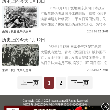
历史上的今天 1月13日
奋起自卫，联合起来进行罢工、罢课、罢
市，用自己的血、自己的头颅消灭一切帝国
1932年1月13日 坂垣回东京向日本政府
主义,把中华民族从帝国主义的铁蹄下...
汇报筹建伪满洲国具体设想后，携带《处理
满蒙问题方针纲要》，于今日返回沈阳，关
东军加紧了拼凑东北伪政权的活动。为转移
国际视听，坂垣给上海日军田中隆吉发电，
2018-01-12 09:01
来源：抗日战争纪念网
让他寻找借口搞出点事来。驻黑龙江省日本
历史上的今天 1月12日
特务机关长林义秀到省署声称:洮昂路不抵
债，逼代省长吉祥以齐克路作价抵债。吉祥
1932年1月12日 日军分三路侵犯热河，
说:不敢承担这个责任。林义秀大...
大通线有激战。青岛《民国日报》以韩国不
亡，义士行刺为题，发表日皇被刺事件，青
岛日侨认为这是不敬,捣毁了《民国日报》报
馆和国民党青岛市党部。日军多门师团对东
2018-01-12 09:01
来源：抗日战争纪念网
北人民抗日活动进行大讨伐。黑龙江省政府
主席马占山电国民政府，希速设法交涉东北
上一页
1
2
下一页
事件，以救危亡。东北人民抗日武装斗争全
面展开。东北抗日联军1933年1...
Copyright ©2014-2023 krzzjn.com All Rights Reserved
湘ICP备18022032号 湘公网安备43010402000821号
✕
中央网信办违法和不良信息举报中心
长沙市互联网违法和不良信息举报中心