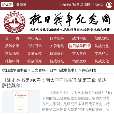
简体版
/
繁體版
2026年8月9日 星期日 07:00:37
首 页
中日历史
日本投降
战时中国
战线战役
抗日战争图书
英雄名录
口述回忆
关爱老兵
抗战公益
馆
本站动态
黄埔军校
日寇暴行
重大事件
专题栏目
砥柱中流
抗战研究
抗战论坛
场馆文物
抗战文化
抗日战争图书馆
>
日文资料
>
日本《战史丛书》
> 内容列表
《战史丛书第040卷：南太平洋陆军作战第三辑 曼达·
萨拉莫尔》
《战史丛书》是由日本防卫厅(现防卫省)
下属的防卫研修所战史室编纂出版的大型官
方战史系列，是研究日本近现代军事史，特
别是第二次世界大战史的核心基础文献。该