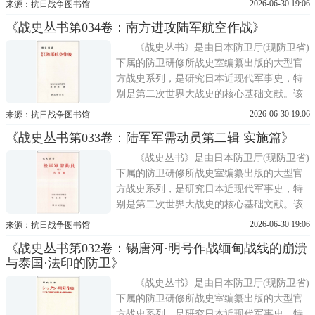
2026-06-30 19:06
来源：抗日战争图书馆
重建与美军占领期结束之后。其主要目的在
《战史丛书第034卷：南方进攻陆军航空作战》
于系统整理与保存旧日军遗留的大量原始档
案，包括作战命令、电报、日志、报告等，
《战史丛书》是由日本防卫厅(现防卫省)
避免战争记忆散佚;同
下属的防卫研修所战史室编纂出版的大型官
方战史系列，是研究日本近现代军事史，特
别是第二次世界大战史的核心基础文献。该
丛书的编纂工作始于1955年，正值日本战后
2026-06-30 19:06
来源：抗日战争图书馆
重建与美军占领期结束之后。其主要目的在
《战史丛书第033卷：陆军军需动员第二辑 实施篇》
于系统整理与保存旧日军遗留的大量原始档
案，包括作战命令、电报、日志、报告等，
《战史丛书》是由日本防卫厅(现防卫省)
避免战争记忆散佚;同
下属的防卫研修所战史室编纂出版的大型官
方战史系列，是研究日本近现代军事史，特
别是第二次世界大战史的核心基础文献。该
丛书的编纂工作始于1955年，正值日本战后
2026-06-30 19:06
来源：抗日战争图书馆
重建与美军占领期结束之后。其主要目的在
《战史丛书第032卷：锡唐河·明号作战缅甸战线的崩溃
于系统整理与保存旧日军遗留的大量原始档
与泰国·法印的防卫》
案，包括作战命令、电报、日志、报告等，
避免战争记忆散佚;同
《战史丛书》是由日本防卫厅(现防卫省)
下属的防卫研修所战史室编纂出版的大型官
方战史系列，是研究日本近现代军事史，特