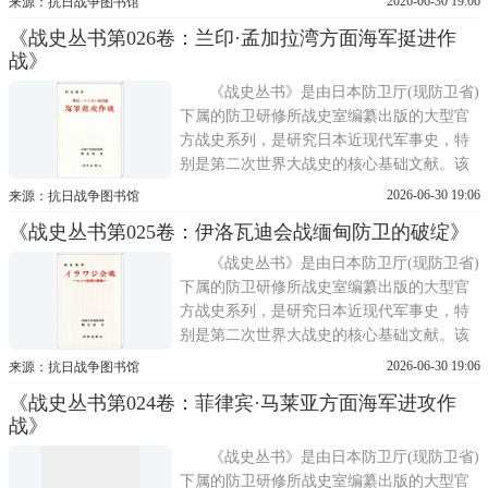
2026-06-30 19:06
来源：抗日战争图书馆
重建与美军占领期结束之后。其主要目的在
《战史丛书第026卷：兰印·孟加拉湾方面海军挺进作
于系统整理与保存旧日军遗留的大量原始档
战》
案，包括作战命令、电报、日志、报告等，
避免战争记忆散佚;同
《战史丛书》是由日本防卫厅(现防卫省)
下属的防卫研修所战史室编纂出版的大型官
方战史系列，是研究日本近现代军事史，特
别是第二次世界大战史的核心基础文献。该
丛书的编纂工作始于1955年，正值日本战后
2026-06-30 19:06
来源：抗日战争图书馆
重建与美军占领期结束之后。其主要目的在
《战史丛书第025卷：伊洛瓦迪会战缅甸防卫的破绽》
于系统整理与保存旧日军遗留的大量原始档
案，包括作战命令、电报、日志、报告等，
《战史丛书》是由日本防卫厅(现防卫省)
避免战争记忆散佚;同
下属的防卫研修所战史室编纂出版的大型官
方战史系列，是研究日本近现代军事史，特
别是第二次世界大战史的核心基础文献。该
丛书的编纂工作始于1955年，正值日本战后
2026-06-30 19:06
来源：抗日战争图书馆
重建与美军占领期结束之后。其主要目的在
《战史丛书第024卷：菲律宾·马莱亚方面海军进攻作
于系统整理与保存旧日军遗留的大量原始档
战》
案，包括作战命令、电报、日志、报告等，
避免战争记忆散佚;同
《战史丛书》是由日本防卫厅(现防卫省)
下属的防卫研修所战史室编纂出版的大型官