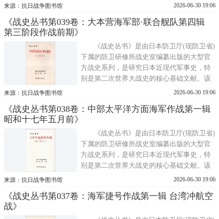
丛书的编纂工作始于1955年，正值日本战后
2026-06-30 19:06
来源：抗日战争图书馆
重建与美军占领期结束之后。其主要目的在
《战史丛书第039卷：大本营海军部·联合舰队第四辑
于系统整理与保存旧日军遗留的大量原始档
第三阶段作战前期》
案，包括作战命令、电报、日志、报告等，
避免战争记忆散佚;同
《战史丛书》是由日本防卫厅(现防卫省)
下属的防卫研修所战史室编纂出版的大型官
方战史系列，是研究日本近现代军事史，特
别是第二次世界大战史的核心基础文献。该
丛书的编纂工作始于1955年，正值日本战后
2026-06-30 19:06
来源：抗日战争图书馆
重建与美军占领期结束之后。其主要目的在
《战史丛书第038卷：中部太平洋方面海军作战第一辑
于系统整理与保存旧日军遗留的大量原始档
昭和十七年五月前》
案，包括作战命令、电报、日志、报告等，
避免战争记忆散佚;同
《战史丛书》是由日本防卫厅(现防卫省)
下属的防卫研修所战史室编纂出版的大型官
方战史系列，是研究日本近现代军事史，特
别是第二次世界大战史的核心基础文献。该
丛书的编纂工作始于1955年，正值日本战后
2026-06-30 19:06
来源：抗日战争图书馆
重建与美军占领期结束之后。其主要目的在
《战史丛书第037卷：海军捷号作战第一辑 台湾冲航空
于系统整理与保存旧日军遗留的大量原始档
战》
案，包括作战命令、电报、日志、报告等，