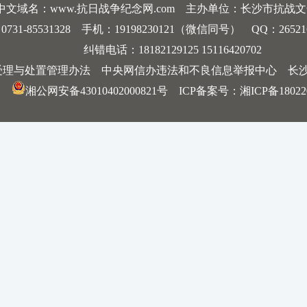
中文域名：www.抗日战争纪念网.com 主办单位：长沙市抗战
-85531328 手机：19198230121（微信同号） QQ：2652168198
纠错电话：18182129125 15116420702
受理与处置管理办法
中央网信办违法和不良信息举报中心
长
湘公网安备43010402000821号
ICP备案号：
湘ICP备18022