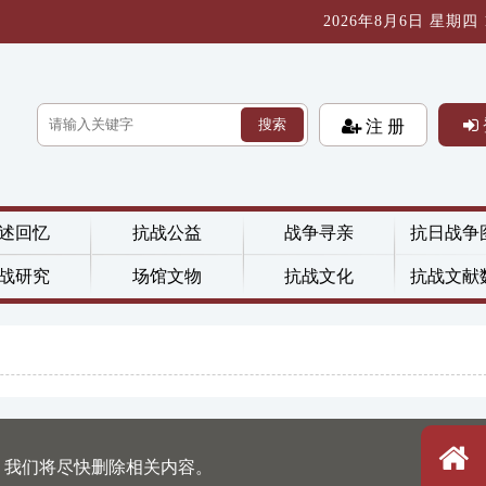
2026年8月6日 星期四 11
搜索
注 册
述回忆
抗战公益
战争寻亲
抗日战争
战研究
场馆文物
抗战文化
抗战文献
，我们将尽快删除相关内容。