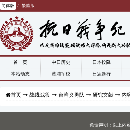
简体版
/
繁體版
首 页
中日历史
日本投降
本站动态
黄埔军校
日寇暴行
战线战役
台湾义勇队
研究文献
内
首页
免责声明：以上内