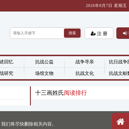
2026年8月7日 星期五 16
搜索
注 册
述回忆
抗战公益
战争寻亲
抗日战争
战研究
场馆文物
抗战文化
抗战文献
十三画姓氏
阅读排行
，我们将尽快删除相关内容。