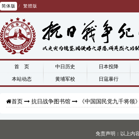
简体版
/
繁體版
首 页
中日历史
日本投降
本站动态
黄埔军校
日寇暴行
抗日战争图书馆
《中国国民党九千将领
首页
免责声明：以上内