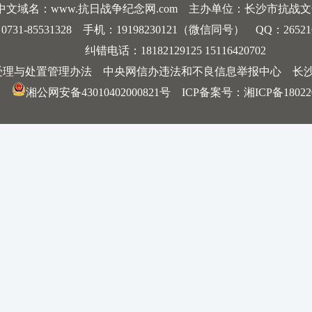
中文域名：www.抗日战争纪念网.com 主办单位：长沙市抗战
-85531328 手机：19198230121（微信同号） QQ：2652168198
纠错电话：18182129125 15116420702
受理与处置管理办法
中央网信办违法和不良信息举报中心
长
湘公网安备43010402000821号
ICP备案号：
湘ICP备18022