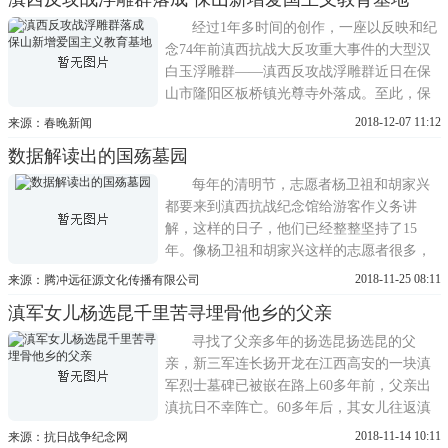
经过1年多时间的创作，一座以反映和纪
念74年前滇西抗战大反攻重大事件的大型汉
白玉浮雕群——滇西反攻战浮雕群近日在保
山市隆阳区板桥镇光尊寺外落成。至此，保
山又新增一个纪念滇西抗战的重要设施。据
2018-12-07 11:12
来源：春晚新闻
介绍，抗战期间，隆阳区作为滇西抗战的交
数据解读出的国殇墓园
通公路枢纽、中国远征军16万人的集结地以
及作战决策指挥中心和人员物资的重要基
每年的清明节，志愿者杨卫祖和胡家兴
地，在国家生死存亡的关
都要来到滇西抗战纪念馆给游客作义务讲
解，这样的日子，他们已经整整坚持了15
年。像杨卫祖和胡家兴这样的志愿者很多，
他们当中有学生、商人、公务员、教师、自
2018-11-25 08:11
来源：腾冲远征源文化传播有限公司
由职业者，他们的行为被腾冲人称为还愿。
滇军女儿杨选昆千里苦寻埋骨他乡的父亲
1944年9月14日，中国远征军第二十集团军从
日寇手中夺回了腾冲城。但是光复后的腾冲
寻找了父亲多年的扬选昆扬选昆的父
城已没有了一块完整的瓦片
亲，新三军连长扬开龙在江西高安的一块滇
军烈士墓碑已被嵌在路上60多年前，父亲出
滇抗日不幸阵亡。60多年后，其女儿往返滇
赣之间找寻父亲的足迹。从亲人的口中，从
2018-11-14 10:11
来源：抗日战争纪念网