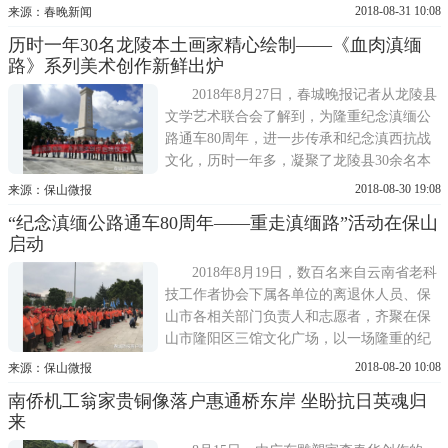
册首发式、作家余戈新书《滇西抗战三部
2018-08-31 10:08
来源：春晚新闻
曲》签赠活动和纪念滇缅公路通车80周年文
历时一年30名龙陵本土画家精心绘制——《血肉滇缅
物展开展仪式等系列活动，纪念滇缅公路通
路》系列美术创作新鲜出炉
车80周年。 《滇缅公路通...
2018年8月27日，春城晚报记者从龙陵县
文学艺术联合会了解到，为隆重纪念滇缅公
路通车80周年，进一步传承和纪念滇西抗战
文化，历时一年多，凝聚了龙陵县30余名本
土画家心血的大型主题美术作品《血肉滇缅
2018-08-30 19:08
来源：保山微报
路》已于近日创作完成，本月30日，在该县
“纪念滇缅公路通车80周年——重走滇缅路”活动在保山
举办的相关纪念活动中，这批美术作品将首
启动
次亮相与观众见面。2017年10月启动《血肉
滇缅路》采风创作活动《血肉滇...
2018年8月19日，数百名来自云南省老科
技工作者协会下属各单位的离退休人员、保
山市各相关部门负责人和志愿者，齐聚在保
山市隆阳区三馆文化广场，以一场隆重的纪
念活动拉开了“纪念滇缅公路通车80周年——
2018-08-20 10:08
来源：保山微报
重走滇缅路”大型活动的序幕。
南侨机工翁家贵铜像落户惠通桥东岸 坐盼抗日英魂归
来