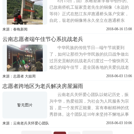
8月15日，由广东雕塑家李春华创作的、
已故南侨机工翁家贵老先生的铜像《永远的
等待》正式在怒江东岸惠通桥头落户安家，
自此，翁老的铜像将永久坐立在惠通桥东
岸，翘首期盼等待当年长眠在异国他乡和滇
2018-08-16 15:08
来源：春晚新闻
西抗日战场英烈的忠魂归来。施甸县在惠通
云南志愿者端午佳节心系抗战老兵
桥头为《永远的等待》雕塑作品举行了捐赠
仪式，来自该县相关部门负责人和李春华出
中华民族的传统节日—端午节就要到
席了仪式。历时3个月完成铜像创作...
了，如何让那些为中华民族的抗日战争做出
过历史贡献的抗战老兵们度过一个愉快而又
难忘的端午佳节，是全国各地的关爱抗战老
兵志愿者们近段时间以来一直都在认真思考
2018-06-03 13:06
来源：志愿者 大姐周
的问题。为此，云南老兵关怀爱心团队的志
志愿者跨地区为老兵解决房屋漏雨
愿者们精心准备了一批端午节礼盒。礼盒由
昆明潘祥记工贸有限公司提供，免费赠送给
云南老兵关怀爱心团队以铭记历史，振
云南省昆明市的每一位抗战老兵。从...
兴中华，热爱祖国，为社会为人民服务为宗
旨，是一个发挥正能量、富有奉献精神的优
秀群体。这个团队近10年来坚持不懈地从事
抗战老兵关怀公益。团队成员不为名不为
2018-06-03 10:06
来源：云南老兵关怀爱心团队
利，脚踏实地默默工作。这是个团结、和谐