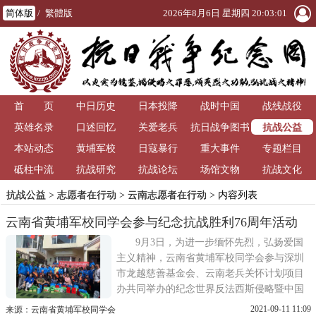
简体版
/
繁體版
2026年8月6日 星期四 20:03:02
首 页
中日历史
日本投降
战时中国
战线战役
抗战公益
英雄名录
口述回忆
关爱老兵
抗日战争图书
本站动态
黄埔军校
日寇暴行
重大事件
馆
专题栏目
砥柱中流
抗战研究
抗战论坛
场馆文物
抗战文化
抗战公益
>
志愿者在行动
>
云南志愿者在行动
> 内容列表
云南省黄埔军校同学会参与纪念抗战胜利76周年活动
9月3日，为进一步缅怀先烈，弘扬爱国
主义精神，云南省黄埔军校同学会参与深圳
市龙越慈善基金会、云南老兵关怀计划项目
办共同举办的纪念世界反法西斯侵略暨中国
人民抗日战争胜利76周年纪念活动。在活动
2021-09-11 11:09
来源：云南省黄埔军校同学会