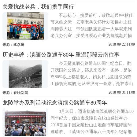
泛黄的史料里，从公墓残存的石碑上，她用
关爱抗战老兵，我们携手同行
一生的时间苦读为国捐躯的父辈们。我的父
亲杨开龙是在长沙会战的高奉战役中阵亡
不忘初心，携爱前行，致敬老兵!中秋佳
的，年仅25岁，那时我才3岁
节来临之际，云南老兵关怀计划项目办主任
周徳蓉大姐，带领团队志愿者一大早就来到
老兵办公室，接受各爱心企业为抗战老兵捐
赠的爱心物品。我们是无声的春雨，我们是
2018-09-22 11:09
来源：李彦屏
和熙的春风，我们的付出不需要回报，关爱
历史丰碑：滇缅公路通车80年 重温那段云南往事
抗战老兵，充实的人生就在您我手中……志
愿者们分成若干小组，带上各爱心企业捐赠
今天是滇缅公路通车80周年纪念日。翻
的鲜花、火腿、月饼、羊毛被、...
开我国的公路史，还从来没有一条路，是依
靠80%以上都是老人、妇女和儿童组成的劳
工修筑完成的;还从来没有一条路，是在崇山
峻岭的艰苦环境下，由民夫大多依靠原始劳
2018-08-31 11:08
来源：春晚新闻
动工具，仅用9个月就实现959 4公里通车的;
龙陵举办系列活动纪念滇缅公路通车80周年
还从来没有一条路，从修通后就成为当时中
国与外部世界联系的唯一运输通道，承担着
8月30日，适逢抗战血线滇缅公路通车80
运输国际救援物资、支持中华民...
周年纪念，保山市龙陵县在松山通过举办
2018首届中国龙陵松山山地自行车速降国际
邀请赛、《滇缅公路通车八十周年》纪念邮