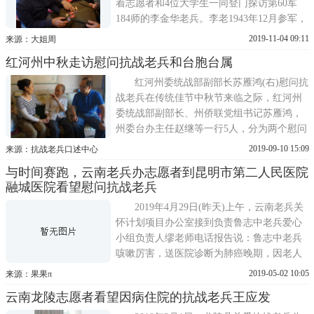
着志愿者和4位大学生一同登门探访第60军
184师的李金华老兵。李老1943年12月参军，
1945年8月随部队到越南接受日军投降，1950
2019-11-04 09:11
来源：大姐周
年参加抗美援朝等等，故事非常多，讲得非
红河州中秋走访慰问抗战老兵和台胞台属
常生动，非常高兴。李老详细的讲了他参加
所有的战役实际：他在志愿军任职到尖刀营
红河州委统战部副部长苏雁鸿(右)慰问抗
营长…两次入朝：
战老兵在传统佳节中秋节来临之际，红河州
委统战部副部长、州侨联党组书记苏雁鸿，
州委台办主任赵继等一行5人，分为两个慰问
组，对全州13县市的抗战老兵和台胞台属进
2019-09-10 15:09
来源：抗战老兵口述中心
行走访慰问。在抗战老兵家里，慰问组与老
与时间赛跑，云南老兵办志愿者到昆明市第二人民医院
兵们话家常，详细了解老兵们的生活和身体
融城医院看望慰问抗战老兵
状况，为老兵们带去中秋节的祝福，并送上
了油、米、月饼等中
2019年4月29日(昨天)上午，云南老兵关
怀计划项目办公室接到负责鲁志中老兵爱心
小组负责人缪老师电话报告说：鲁志中老兵
咳嗽厉害，送医院诊断为肺癌晚期，因老人
年旬95岁，已经无法根治，现只能作保守和
2019-05-02 10:05
来源：果果π
关爱治疗。办公室主任周德蓉接到消息，立
云南龙陵志愿者看望因病住院的抗战老兵王应发
即决定去医院看望老兵。4月30日(今天)下