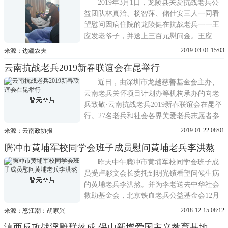
午，周德蓉主任带队志愿者一行5人从办公室
2019年3月1日，龙陵县关爱抗战老兵公
出发，前往医院看望
益团队林真治、杨智萍、储仕安三人一同看
望慰问因病住院的龙陵健在抗战老兵一一王
应发老爷子，并送上三百元慰问金。王应
发，1925年5月4日出生。1943年被抽壮丁加
2019-03-01 15:03
来源：边疆农夫
入国民革命军新编第七旅六六九团第一营炮
云南抗战老兵2019新春联谊会在昆举行
兵排做炊事员，王老曾经跟随部队转战广西
桂林、湖南、贵州和重庆，一九四九年在四
近日，由深圳市龙越慈善基金会主办、
川万县起义。看望因病住院
云南老兵关怀项目计划办等机构承办的向老
兵致敬·云南抗战老兵2019新春联谊会在昆举
行。27名老兵和社会各界关爱老兵志愿者参
加了当日的活动。人民永远不会忘记你们，
2019-01-22 08:01
来源：云南政协报
向你们致敬!活动现场，曾参加过对越自卫反
腾冲市黄埔军校同学会班子成员慰问黄埔老兵李洪熬
击战的7位老兵向远征老兵献军礼。参战老兵
罗正富表示，今天能来参加这样的活动非常
昨天中午腾冲市黄埔军校同学会班子成
感动，同样作为军人
员受卢彩文会长委托到明光镇看望问候生病
的黄埔老兵李洪熬。并为李老送去中华社会
救助基金会，北京铁血老兵公益基金会12月
份的暖冬物资及致敬礼金。祝抗战老兵李老
2018-12-15 08:12
来源：怒江潮：胡家兴
身体早日康复
滇西反攻战浮雕群落成 保山新增爱国主义教育基地