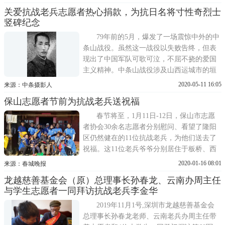
中，省黄埔军校同学会机关工作人员和黄埔
关爱抗战老兵志愿者热心捐款，为抗日名将寸性奇烈士
同学、抗战老兵和后代亲属等一行50余人，
竖碑纪念
在深圳市龙越慈善基金会的协同组织下，到
老兵影视博物馆进行了参观学
79年前的5月，爆发了一场震惊中外的中
条山战役。虽然这一战役以失败告终，但表
现出了中国军队可歌可泣，不屈不挠的爱国
主义精神。中条山战役涉及山西运城市的垣
曲，夏县，平陆，芮城，永济等县市，战线
2020-05-11 16:05
来源：中条摄影人
之长，犹如一条天然屏障，战略地位十分重
保山志愿者节前为抗战老兵送祝福
要。1941年5月13日，中国军队第3军12师师
长寸性奇在垣曲县毛家村樱花沟组织突围
春节将至，1月11日-12日，保山市志愿
时，先是胸膛中弹，后右
者协会30余名志愿者分别慰问、看望了隆阳
区仍然健在的11位抗战老兵，为他们送去了
祝福。这11位老兵爷爷分别居住于板桥、西
邑、辛街、蒲缥、杨柳等地，其中百岁老兵
2020-01-16 08:01
来源：春城晚报
有2位，分别是杨柳乡罗明坝的吴宗堂老爷爷
龙越慈善基金会（原）总理事长孙春龙、云南办周主任
(105岁)、蒲缥的何在兴老爷爷(102岁)，其余
与学生志愿者一同拜访抗战老兵李金华
几位老兵年纪都在90岁以上，最小的都已经
93岁。志愿者们
2019年11月1号,深圳市龙越慈善基金会
总理事长孙春龙老师、云南老兵办周主任带