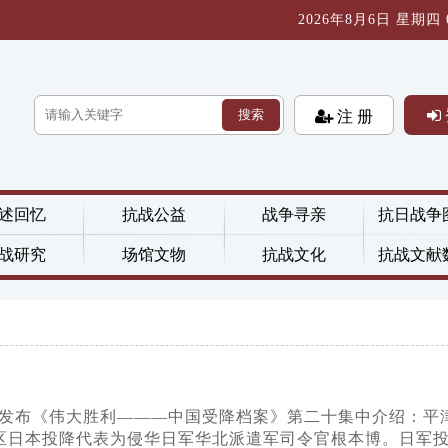
2026年8月6日 星期四 06
搜索
注 册
述回忆
抗战公益
战争寻亲
抗日战争
战研究
场馆文物
抗战文化
抗战文献
官网发布《伟大胜利———中国受降档案》第二十集中介绍：平
区日本投降代表为侵华日军华北派遣军司令官根本博。日军