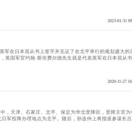
2023-01-31 09
代表英军在日本屈从书上签字并见证了在北平举行的规划盛大的
仪式，英国军官约翰·斯坦费尔德先生就是代表英军在日本屈从
2020-11-27 16
。其中，天津、石家庄、北平、保定为华北受降区，受降主官为
华北日军投降办理地点为北平。随后，孙连仲上将指派参谋长