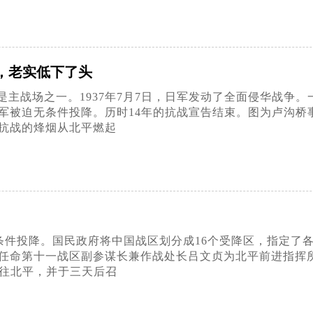
刀，老实低下了头
主战场之一。1937年7月7日，日军发动了全面侵华战争。
军被迫无条件投降。历时14年的抗战宣告结束。图为卢沟桥
抗战的烽烟从北平燃起
布无条件投降。国民政府将中国战区划分成16个受降区，指定
任命第十一战区副参谋长兼作战处长吕文贞为北平前进指挥
飞往北平，并于三天后召