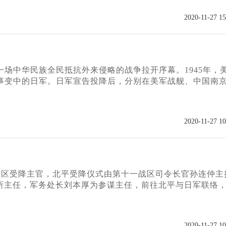
2020-11-27 15
一场中华民族全民抵抗外来侵略的战争拉开序幕。1945年，
事变中的日军。日军宣告投降后，分别在美军战舰、中国南
2020-11-27 10
了各区受降主官，北平受降仪式由第十一战区司令长官孙连仲主
所主任，军务处长刘本厚为参谋主任，前往北平与日军联络
2020-11-27 10