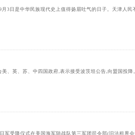
年的9月3日是中华民族现代史上值得扬眉吐气的日子。天津人
照会美、英、苏、中四国政府,表示接受波茨坦公告,向盟国投降
，天津日军受降仪式在美国海军陆战队第三军团司令部(旧法租