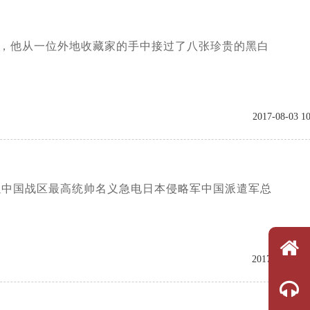
早，他从一位外地收藏家的手中接过了八张珍贵的黑白
2017-08-03 10
石以中国战区最高统帅名义急电日本侵略军中国派遣军总
2017-08-03 09