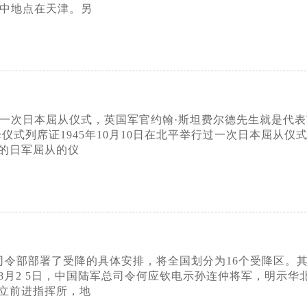
集中地点在天津。另
举行过一次日本屈从仪式，英国军官约翰·斯坦费尔德先生就是
仪式列席证1945年10月10日在北平举行过一次日本屈从
的日军屈从的仪
军总司令部部署了受降的具体安排，将全国划分为16个受降区
8月2 5日，中国陆军总司令何应钦电示孙连仲将军，明示
立前进指挥所，地