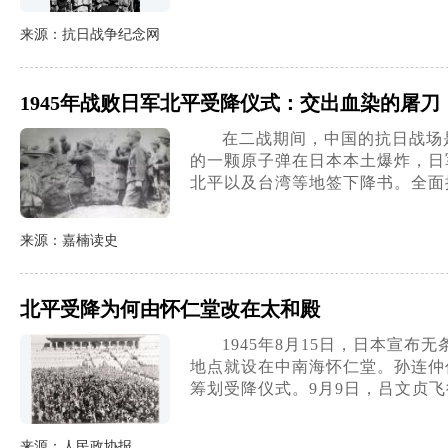
来源：抗日战争纪念网
1945年战败日军北平受降仪式：交出血染的屠
在二战期间，中国的抗日战场是
的一颗原子弹在日本本土爆炸，日
北平以及台湾等地签下降书。全面
来源：嘉楠读史
北平受降为何由怀仁堂改在太和殿
1945年8月15日，日本宣
地点就设在中南海怀仁堂。孙连仲
筹划受降仪式。9月9日，吕文贞
来源：人民政协报