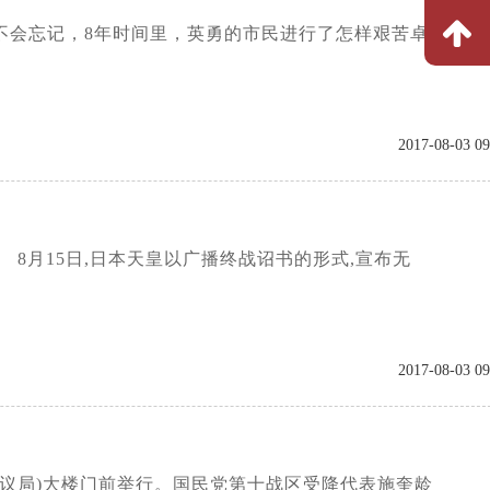
民不会忘记，8年时间里，英勇的市民进行了怎样艰苦卓
2017-08-03 09
。 8月15日,日本天皇以广播终战诏书的形式,宣布无
2017-08-03 09
界会议局)大楼门前举行。国民党第十战区受降代表施奎龄