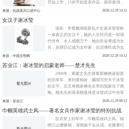
开始上学，15岁开始发表作品，面容俊俏，
透着大家闺秀的气质。她的人生和创作道路
2020-12-29 14:12
来源：抗战老兵口述中心
是民国时期女作家中最壮美、最坎坷的一
女汉子谢冰莹
位，也是和中国的命运连接得最紧密的一
位。谢冰莹1926年冬考入黄埔军校武汉分
漫画：李楚翘湖南新化才女谢冰莹堪称
校，成为中国近代史上第一批女兵中
一条真正的女汉子，她的人生经历是一部现
代传奇，令人感慨万千：她自告奋勇成为女
兵，自撰日记成为女作家，自启佛性成为女
居士。在一条蜿蜒曲折的荆棘路上，她行走
2020-12-29 14:12
来源：中国文明网
了差不多一个世纪，胼手胝足，筚路蓝缕，
苏业江：谢冰莹的启蒙老师——楚才先生
终获正觉正悟。谢冰莹的父亲知识渊博，母
亲性格强悍。她是父母膝下的幼女，上有三
2000年，童建文先生骑着那辆锈迹斑斑
个哥哥和一个姐姐，他们
的旧单车，来到黄柏岭，嘱我写些关于冰莹
的文字。后又将顾家彝先生带到我家住了两
晚。顾先生的母亲顾曼侠是冰莹武汉中央军
校女生队的同学。终于促成我写下《湘中才
2020-12-29 09:12
来源：苏业江
女—冰莹轶事》一文，在《娄底日报》发
巾帼英雄武士风——著名女兵作家谢冰莹的特别抗战
表。许多热心人来信来电打听那位流鼻涕的
塾馆先生的名字，我没有及时作答。这位特
征衣穿上到军中，巾帼英雄武士风。锦
殊的先生姓谢，号楚才，单名一
绣江山遭惨祸，深闺娘子去从戎。在隆重纪