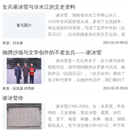
墓志铭;9、无题;10、浣溪沙·祝萧竹雯七
女兵谢冰莹与冷水江的文史资料
十;11、贺新郎·诔兄能兴;12、念奴娇·冬月甥
祭舅(代)。(二)谢玉芝相关诗文(8篇)
谢冰莹，湖南省冷水江市铎山乡人，
1926年在武昌投笔从戎，参加了北伐战争，
将征途的经历亲闻，写成了蜚声中外的《从
军日记》。以后积级参加左联文艺运动，成
为北方左联首创人之一。曾两度留学日本。
2021-02-05 09:02
来源：刘夫参
1937年卢沟桥事变后，组织、参加了妇女战
驰骋沙场与文学创作的不老女兵——谢冰莹
地服务团。1946年起从事主编报刊工作，
1948年任聘台湾师范大学教授，1971年退休
谢冰莹是一文坛奇女子，自小便与传统
后去美国旧金山定居。半个多世纪
桎梏对抗，就学期间毅然从军参与北伐，她
的作品《抗战日记》、《女兵自传》感动了
多少时代青年，从她的作品中，我们看到了
女性的坚毅以及历史的悲剧。一、与众不同
2021-02-05 09:02
来源：应凤凰 郑秀婷
的小鸣冈谢冰莹，1906年的阴历9月5日出生
谢冰莹传
于湖南省新化县，原名谢鸣冈。父亲是清朝
的举人，因记忆力好，在乡里间人称「康熙
谢冰莹(1906-2000)，女，名凤英，学名
字典」，谢冰莹承其
鸣岗，又名谢彬，笔名冰莹、紫英、乡巴
老、英子、格雷、林娜、闲事、微波。湖南
新化县人，生于清光绪32年9月5日，卒于民