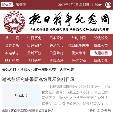
简体版
/
繁體版
2026年8月9日 星期日 16:50:04
首 页
中日历史
日本投降
战时中国
战线战役
英雄名录
口述回忆
关爱老兵
抗日战争图书
抗战公益
专题栏目
本站动态
黄埔军校
日寇暴行
重大事件
馆
砥柱中流
抗战研究
抗战论坛
场馆文物
抗战文化
专题栏目
>
抗战女少将作家谢冰莹
> 内容列表
谢冰莹研究成果展览馆展示资料目录
(1)杨德湘编辑部分(2014 12 21)一、《新
化文征》篇目(一)谢玉芝(12篇)1、白云山馆
诗钞序;2、新化县立中学三十年来之经过;3、
福善亭记;4、香海公传;5、曾母邹儒人传;6、
曾晴岚先生墓表;7、翰华君墓表铭;8、能兴兄
2021-02-05 09:02
来源：湖南娄底谢冰莹研究成果展览馆