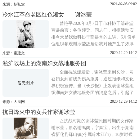
国89年1月5日，享年94岁。一、 家庭背景冰
2021-02-05 09:02
来源：杨弘农
莹出生湖南新化谢铎山。环境幽美，交通不
冷水江革命老区红色湘女——谢冰莹
便，风气闭塞的农村。起伏着的山峦，环绕
着整个农村，由湘江流域发源出来的一条小
曾艳平2020年8月7日于市科协干部讲堂
河，那里住着三百
宣讲前言：各位领导、同志们，根据活动安
排今天是我做科协干部讲堂的主讲。6月份单
位组织参观谢冰莹故居后我对她产生了浓厚
的兴趣，上周无意中在一本杂志上又看到了
2020-12-29 14:12
来源：童建文
朱旭晨写的《穿越世纪的彩虹》，于是决定
淞沪战场上的湖南妇女战地服务团
给大家讲有关谢冰莹的故事。我通过找到童
建才、李夫泽老师进行指导、参阅了童老师
全面抗战爆发后，谢冰莹来到长沙，号
带来的10种资料、并在
召妇女到前线为伤兵服务，通过报纸和文化
界积极宣传。当《长沙报》上发表谢冰莹组
织湖南妇女战地服务团的消息之后，引起了
强烈的社会反响，很快就得到了不少知名的
2020-12-29 14:12
来源：人民网
爱国人士和人民群众的热烈赞助和支持，4天
抗日烽火中的女兵作家谢冰莹
内便成立了湖南妇女战地服务团。谢冰莹又
筹措了一些资金，置办了军服军被等必需
△抗战时期的谢冰莹民国时期的女作家
品。因为财力有限，服务
谢冰莹，原名谢鸣岗，字凤宝，出生于湖南
省新化县铎山镇(今属冷水江市)，10岁时候