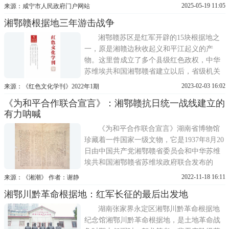
脉北段，处在三条铁路(南浔、粤汉、株萍铁
2025-05-19 11:05
来源：咸宁市人民政府门户网站
路)，一条大江(长江)，三个省会(武汉、长
湘鄂赣根据地三年游击战争
沙、南昌)之间，境内山大林深，峰峦险峻，
河流交错，有着较大的回旋余地，战略地位
湘鄂赣苏区是红军开辟的15块根据地之
十分重要，有利于实行工农武装
一，原是湘赣边秋收起义和平江起义的产
物。这里曾成立了多个县级红色政权，中华
苏维埃共和国湘鄂赣省建立以后，省级机关
最早设在湖南境内的平江、浏阳等县山区，
2023-02-03 16:02
来源：《红色文化学刊》2022年1期
后迁至江西境内的修水、万载、铜鼓等县农
《为和平合作联合宣言》：湘鄂赣抗日统一战线建立的
村。主力红军前期是红5军，后期是红16军
有力呐喊
(后缩编为红16师)。1932年3月湘鄂赣省委第
三次执委扩大会议以来，以林瑞
《为和平合作联合宣言》湖南省博物馆
珍藏着一件国家一级文物，它是1937年8月20
日由中国共产党湘鄂赣省委员会和中华苏维
埃共和国湘鄂赣省苏维埃政府联合发布的
《为和平合作联合宣言》(以下简称《宣
2022-11-18 16:11
来源：《湘潮》 作者：谢静
言》)。《宣言》长32 8厘米、宽38 8厘米，
湘鄂川黔革命根据地：红军长征的最后出发地
繁体楷书直排，毛边纸石印，已裱糊，基本
保存完好。这份《宣言》见证了中共湘鄂赣
湖南张家界永定区湘鄂川黔革命根据地
省委和省苏维埃政府在民族危亡
纪念馆湘鄂川黔革命根据地，是土地革命战