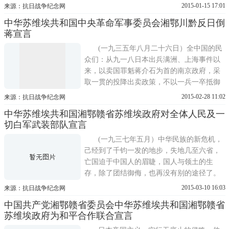
陕北根据地的政权，为人民民主制度……。
2015-01-15 17:01
来源：抗日战争纪念网
七七事
中华苏维埃共和国中央革命军事委员会湘鄂川黔反日倒
蒋宣言
(一九三五年八月二十六日）全中国的民
众们：从九一八日本出兵满洲、上海事件以
来，以卖国罪魁蒋介石为首的南京政府，采
取一贯的投降出卖政策，不以一兵一卒抵御
日本强盗的进攻。并且公开宣布，侈言抗日
2015-02-28 11:02
来源：抗日战争纪念网
者
中华苏维埃共和国湘鄂赣省苏维埃政府对全体人民及一
切白军武装部队宣言
(一九三七年五月）中华民族的新危机，
己经到了千钧一发的地步，失地几至六省，
亡国迫于中国人的眉睫，国人与领土的生
存，除了团结御侮，也再没有别的途径了。
打破世界侵略史上的日本强盗，并吞东北数
2015-03-10 16:03
来源：抗日战争纪念网
中国共产党湘鄂赣省委员会中华苏维埃共和国湘鄂赣省
苏维埃政府为和平合作联合宣言