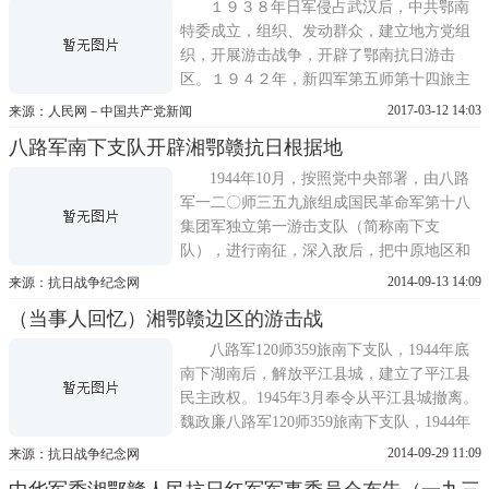
１９３８年日军侵占武汉后，中共鄂南
特委成立，组织、发动群众，建立地方党组
织，开展游击战争，开辟了鄂南抗日游击
区。１９４２年，新四军第五师第十四旅主
力南渡长江，建立了以大幕山为中心的鄂南
2017-03-12 14:03
来源：人民网－中国共产党新闻
抗日根据地。
八路军南下支队开辟湘鄂赣抗日根据地
1944年10月，按照党中央部署，由八路
军一二〇师三五九旅组成国民革命军第十八
集团军独立第一游击支队（简称南下支
队），进行南征，深入敌后，把中原地区和
广东地区联接起来，建立湘鄂赣粤抗日民主
2014-09-13 14:09
来源：抗日战争纪念网
根据地。
（当事人回忆）湘鄂赣边区的游击战
八路军120师359旅南下支队，1944年底
南下湖南后，解放平江县城，建立了平江县
民主政权。1945年3月奉令从平江县城撤离。
魏政廉八路军120师359旅南下支队，1944年
底南下湖南后，解放平江县城，建立了平
2014-09-29 11:09
来源：抗日战争纪念网