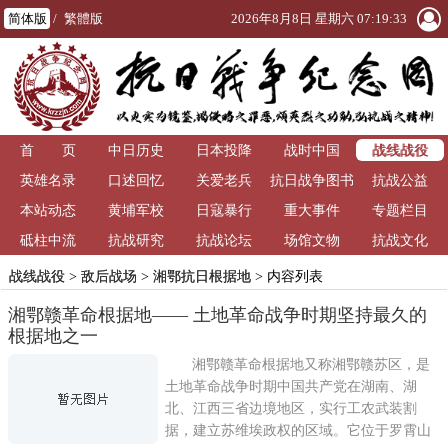
简体版
/
繁體版
2026年8月8日 星期六 07:19:34
战线战役
首 页
中日历史
日本投降
战时中国
英雄名录
口述回忆
关爱老兵
抗日战争图书
抗战公益
本站动态
黄埔军校
日寇暴行
重大事件
馆
专题栏目
砥柱中流
抗战研究
抗战论坛
场馆文物
抗战文化
战线战役
>
敌后战场
>
湘鄂抗日根据地
> 内容列表
湘鄂赣革命根据地—— 土地革命战争时期坚持最久的
根据地之一
湘鄂赣革命根据地又称湘鄂赣苏区，是
土地革命战争时期中国共产党在湖南、湖
北、江西三省边境地区，实行工农武装割
据，建立苏维埃政权的区域。它位于罗霄山