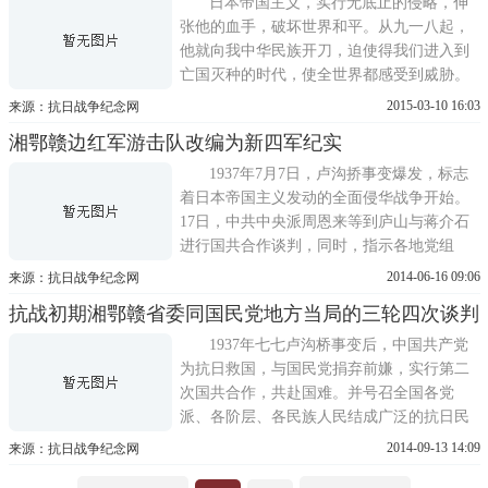
日本帝国主义，实行无底止的侵略，伸
张他的血手，破坏世界和平。从九一八起，
他就向我中华民族开刀，迫使得我们进入到
亡国灭种的时代，使全世界都感受到烕胁。
五百年来政治、经济中心的北平，己经沦
2015-03-10 16:03
来源：抗日战争纪念网
陷，北方
湘鄂赣边红军游击队改编为新四军纪实
1937年7月7日，卢沟挢事变爆发，标志
着日本帝国主义发动的全面侵华战争开始。
17日，中共中央派周恩来等到庐山与蒋介石
进行国共合作谈判，同时，指示各地党组
织，迅速组织抗日民族统一战线。被国民党
2014-06-16 09:06
来源：抗日战争纪念网
军队
抗战初期湘鄂赣省委同国民党地方当局的三轮四次谈判
1937年七七卢沟桥事变后，中国共产党
为抗日救国，与国民党捐弃前嫌，实行第二
次国共合作，共赴国难。并号召全国各党
派、各阶层、各民族人民结成广泛的抗日民
族统一战线，共同抗击日本侵略者。中共湘
2014-09-13 14:09
来源：抗日战争纪念网
鄂赣省委