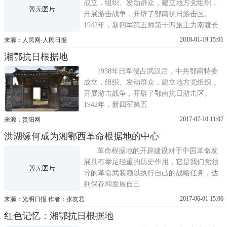
极端困难中坚持了抗日阵地。1944年日...
成立，组织、发动群众，建立地方党组织，
开展游击战争，开辟了鄂南抗日游击区。
1942年，新四军第五师第十四旅主力南渡长
江，建立了以大幕山为中心的鄂南抗日根据
2018-01-19 15:01
来源：人民网-人民日报
地。后因国民党顽固派大举进攻鄂南根据
湘鄂抗日根据地
地，部队除留一部坚持当地游击战争外，主
力部队撤退鄂中，打退了敌人多次进攻，在
1938年日军侵占武汉后，中共鄂南特委
极端困难中坚持了抗日阵地。1944年日...
成立，组织、发动群众，建立地方党组织，
开展游击战争，开辟了鄂南抗日游击区。
1942年，新四军第五
2017-07-10 11:07
来源：贵阳网
洪湖缘何成为湘鄂西革命根据地的中心
革命根据地的开辟建设对于中国革命发
展具有举足轻重的历史作用，它是我们党领
导的革命武装赖以执行自己的战略任务，达
到保存和发展自己
2017-06-01 15:06
来源：光明日报 作者：张友君
红色记忆：湘鄂抗日根据地