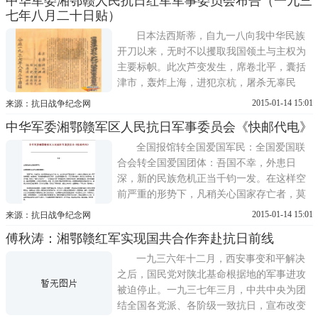
中华军委湘鄂赣人民抗日红军军事委员会布告（一九三
七年八月二十日贴）
日本法西斯蒂，自九一八向我中华民族
开刀以来，无时不以攫取我国领土与主权为
主要标帜。此次芦变发生，席卷北平，囊括
津市，轰炸上海，进犯京杭，屠杀无辜民
众，摧毀重要学府，更加暴露其无止境的侵
2015-01-14 15:01
来源：抗日战争纪念网
略野心，
中华军委湘鄂赣军区人民抗日军事委员会《快邮代电》
全国报馆转全国爱国军民：全国爱国联
合会转全国爱国团体：吾国不幸，外患日
深，新的民族危机正当千钧一发。在这样空
前严重的形势下，凡稍关心国家存亡者，莫
不怨愤填胸，急谋抗战。而卖国的国民党南
2015-01-14 15:01
来源：抗日战争纪念网
傅秋涛：湘鄂赣红军实现国共合作奔赴抗日前线
一九三六年十二月，西安事变和平解决
之后，国民党对陕北基命根据地的军事进攻
被迫停止。一九三七年三月，中共中央为团
结全国各党派、各阶级一致抗日，宣布改变