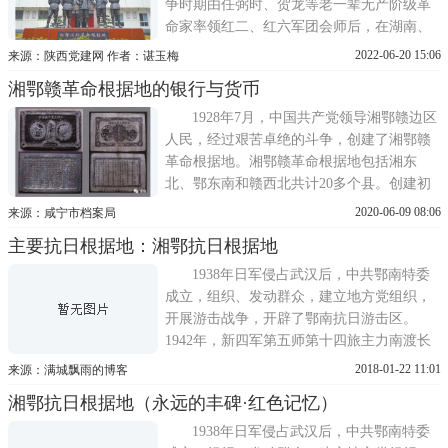
争时期由任弼时、贺龙等老一辈无产阶级革
命家率领红二、红六军团会师后，在湖南、
湖北、四川、贵州四省边界创建的最后一块
2022-06-20 15:06
来源：陕西党建网 作者：谌玉梅
南方红色根据地。湘鄂川黔革命根据地，在
湘鄂赣革命根据地的银行与货币
中国革命历史中占有重要地位，为中国革命
作出了巨大贡献。湘鄂川黔革命根据地的形
1928年7月，中国共产党领导湘鄂赣边区
成发展湘鄂川黔革命
人民，经过艰苦卓绝的斗争，创建了湘鄂赣
革命根据地。湘鄂赣革命根据地包括湘东
北、鄂东南和赣西北共计20多个县。创建初
期，各县的一些地区相继成立了苏维埃政
2020-06-09 08:06
来源：咸宁市档案局
权，并分别建立了区农民银行。以后，各县
主要抗日根据地：湘鄂抗日根据地
都成立了苏维埃政府，合并了原来的农民银
行，建立了县级工农兵银行或工农银行;1931
1938年日军侵占武汉后，中共鄂南特委
年9月，湘鄂赣苏维埃政府成立
成立，组织、发动群众，建立地方党组织，
开展游击战争，开辟了鄂南抗日游击区。
1942年，新四军第五师第十四旅主力南渡长
江，建立了以大幕山为中心的鄂南抗日根据
2018-01-22 11:01
来源：满城飘雨的博客
地。后因国民党顽固派大举进攻鄂南根据
湘鄂抗日根据地（永远的丰碑·红色记忆）
地，部队除留一部坚持当地游击战争外，主
力部队撤退鄂中，打退了敌人多次进攻，在
1938年日军侵占武汉后，中共鄂南特委