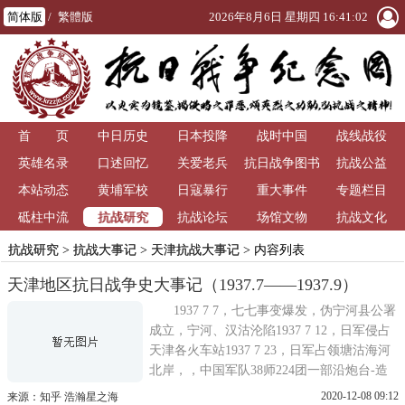
简体版
/
繁體版
2026年8月6日 星期四 16:41:02
首 页
中日历史
日本投降
战时中国
战线战役
英雄名录
口述回忆
关爱老兵
抗日战争图书
抗战公益
本站动态
黄埔军校
日寇暴行
重大事件
馆
专题栏目
抗战研究
砥柱中流
抗战论坛
场馆文物
抗战文化
抗战研究
>
抗战大事记
>
天津抗战大事记
> 内容列表
天津地区抗日战争史大事记（1937.7——1937.9）
1937 7 7，七七事变爆发，伪宁河县公署
成立，宁河、汉沽沦陷1937 7 12，日军侵占
天津各火车站1937 7 23，日军占领塘沽海河
北岸，，中国军队38师224团一部沿炮台-造
船所-云字库一线构筑防线与日军对峙1937 7
2020-12-08 09:12
来源：知乎 浩瀚星之海