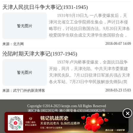
26，日军占领落垈、杨村、豆张庄车站及北
天津人民抗日斗争大事记(1931-1945)
仓地区1937 7 28,西青杨柳青的一个旅挺进市
区，准备向日军进攻1937 7 28，日军轮
1931年9月19日九·一八事变爆发后，天
津河北省立工业学院师生集会，声讨日本侵
略罪行，讨论抗日救国办法。9月20日天津各
校爱国学生联合成立天津学生救国联合会，
呼吁停止内战，一致抗日，以纾国难。11月8
2018-09-07 14:09
来源：北方网
日日本关东军奉天特务机关长土肥原贤二与
沦陷时期天津大事记(1937-1945)
天津日本驻屯军司令香椎浩平，秘密策划组
织发动便衣队暴乱，给天津人民生命财产造
1937年卢沟桥事变爆发，全面抗日战争
成损失。12月23日天津市各业...
开始，同月，天津沦陷。中共天津市委重建
天津民先队。7月12日驻津日军派兵强占天津
各火车站。7月23日中华民族解放先锋队(简
称民先)总负责人陈平舟派干事来天津，设立
2018-03-23 15:03
来源：武宁门外的新浪博客
天津民先队队部。7月29日凌晨2时，三十八
师按部署分别向日军发起攻击，终因伤亡惨
Copyright ©2014-2023 krzzjn.com All Rights Reserved
重，被迫撤离天津，经良王庄向独流、静海
湘ICP备18022032号 湘公网安备43010402000821号
✕
一带布防。大沽守军转移，天津...
中央网信办违法和不良信息举报中心
长沙市互联网违法和不良信息举报中心
不良信息举报电话：0731-85531328 19198230121（微信同号）
纠错电话：18182129125 15116420702
QQ：2652168198