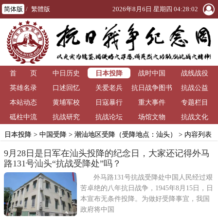
简体版
/
繁體版
2026年8月6日 星期四 04:28:02
日本投降
首 页
中日历史
战时中国
战线战役
英雄名录
口述回忆
关爱老兵
抗日战争图书
抗战公益
本站动态
黄埔军校
日寇暴行
重大事件
馆
专题栏目
砥柱中流
抗战研究
抗战论坛
场馆文物
抗战文化
日本投降
>
中国受降
>
潮汕地区受降（受降地点：汕头）
> 内容列表
9月28日是日军在汕头投降的纪念日，大家还记得外马
路131号汕头“抗战受降处”吗？
外马路131号抗战受降处中国人民经过艰
苦卓绝的八年抗日战争，1945年8月15日，日
本宣布无条件投降。为做好受降事宜，我国
政府将中国