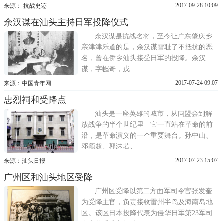
2017-09-28 10:09
来源： 抗战史迹
余汉谋在汕头主持日军投降仪式
余汉谋是抗战名将，至今让广东肇庆乡
亲津津乐道的是，余汉谋雪耻了不抵抗的恶
名，曾在侨乡汕头接受日军的投降。余汉
谋，字幄奇，戎
2017-07-24 09:07
来源：中国青年网
忠烈祠和受降点
汕头是一座英雄的城市，从同盟会到解
放战争的半个世纪里，它一直站在革命的前
沿，是革命演义的一个重要舞台。孙中山、
邓颖超、郭沫若、
2017-07-23 15:07
来源：汕头日报
广州区和汕头地区受降
广州区受降以第二方面军司令官张发奎
为受降主官，负责接收雷州半岛及海南岛地
区。该区日本投降代表为侵华日军第23军司