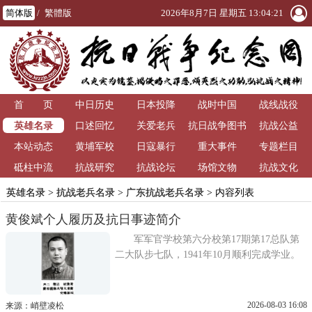
简体版
/
繁體版
2026年8月7日 星期五 13:04:22
首 页
中日历史
日本投降
战时中国
战线战役
英雄名录
口述回忆
关爱老兵
抗日战争图书
抗战公益
本站动态
黄埔军校
日寇暴行
重大事件
馆
专题栏目
砥柱中流
抗战研究
抗战论坛
场馆文物
抗战文化
英雄名录
>
抗战老兵名录
>
广东抗战老兵名录
> 内容列表
黄俊斌个人履历及抗日事迹简介
军军官学校第六分校第17期第17总队第
二大队步七队，1941年10月顺利完成学业。
2026-08-03 16:08
来源：峭壁凌松