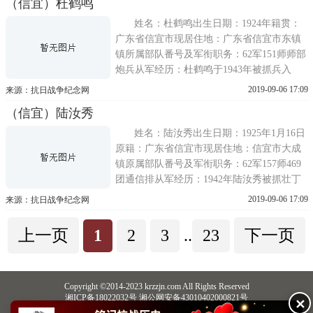
（信宜）杜鹤鸣
当时17岁的黄老决定顶替大哥从军入伍，乡
长黄德尊将他送往下垌，再转至四会城，编
姓名：杜鹤鸣出生日期：1924年籍贯：
入159师
广东省信宜市现居住地：广东省信宜市东镇
镇所属部队番号及军衔职务：62军151师师部
炮兵从军经历：杜鹤鸣于1943年被抓兵入
伍，编入62军158师，搭船去台湾，后重组成
2019-09-06 17:09
来源：抗日战争纪念网
151师，时任62军151师师部炮兵，军长：林
（信宜）陆汝秀
伟俦，师长：张森(谐音)，曾在新兴县附近
与日军作战。后到秦皇岛，在天津市打内战
姓名：陆汝秀出生日期：1925年1月16日
打
原籍：广东省信宜市现居住地：信宜市大成
镇原属部队番号及军衔职务：62军157师469
团通信排从军经历：1942年陆汝秀被抓壮丁
入伍，经过西宁、罗定到南江口去梧州。当
2019-09-06 17:09
来源：抗日战争纪念网
时在军中负责铺设电线等工作，除了撤退时
要收拾电线等物资落在军队后方比较危险，
上一页
1
2
3
..
23
下一页
一般情况下都不用上战场。曾经在广西
Copyright ©2014-2023 krzzjn.com All Rights Reserved
湘ICP备18022032号 湘公网安备43010402000821号
✕
中央网信办违法和不良信息举报中心
长沙市互联网违法和不良信息举报中心