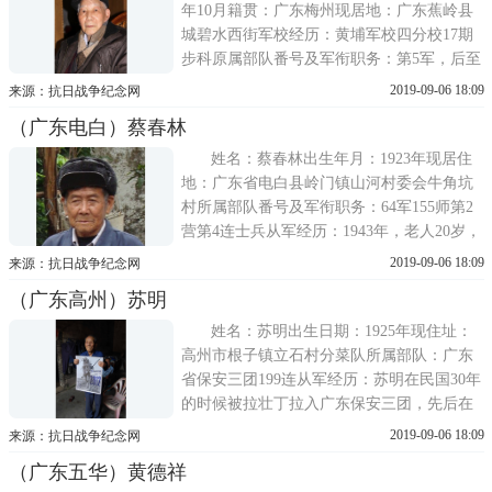
年10月籍贯：广东梅州现居地：广东蕉岭县
城碧水西街军校经历：黄埔军校四分校17期
步科原属部队番号及军衔职务：第5军，后至
陆军总部第2处从军经历：1920年10月出生
2019-09-06 18:09
来源：抗日战争纪念网
(黄埔会员证写1919年7月)，广东蕉岭县城碧
（广东电白）蔡春林
水西街人，7岁随母移居泰国，16岁回到家乡
接受中学教育。1940年往兴宁
姓名：蔡春林出生年月：1923年现居住
地：广东省电白县岭门镇山河村委会牛角坑
村所属部队番号及军衔职务：64军155师第2
营第4连士兵从军经历：1943年，老人20岁，
国民政府通过三丁抽一的征兵方式入伍参
2019-09-06 18:09
来源：抗日战争纪念网
军，入伍后，到遂溪，马头岭，金川等地训
（广东高州）苏明
练和抗日，抗战胜利后在中山接收日军缴交
的物资，管理日军俘虏。抗战胜利后到过上
姓名：苏明出生日期：1925年现住址：
海
高州市根子镇立石村分菜队所属部队：广东
省保安三团199连从军经历：苏明在民国30年
的时候被拉壮丁拉入广东保安三团，先后在
广东从化、五华、清远、樟木头等地抗击日
2019-09-06 18:09
来源：抗日战争纪念网
军，团长王日新。抗战时主要使用65枪，79
（广东五华）黄德祥
枪，当时日本人穿皮靴，他们穿布鞋，保安