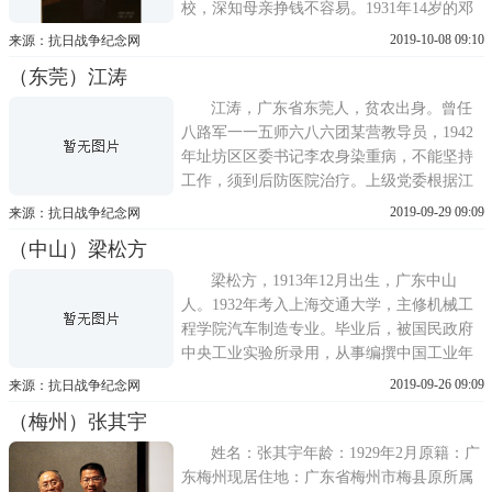
校，深知母亲挣钱不容易。1931年14岁的邓
和就开始外出打工贴补家用了。1937年被贸
2019-10-08 09:10
来源：抗日战争纪念网
易公司派到上海，邓和在上海深受抗日学生
（东莞）江涛
运动的感召，返回三水参加了进步团体抗日
后援会，1938年三水沦陷，老宅日本人烧掉
江涛，广东省东莞人，贫农出身。曾任
了，他退回香港，成为中华
八路军一一五师六八六团某营教导员，1942
年址坊区区委书记李农身染重病，不能坚持
工作，须到后防医院治疗。上级党委根据江
涛在址坊区的突出表现，经与教二旅协商，
2019-09-29 09:09
来源：抗日战争纪念网
将江涛率领的工作队一行人留在了址坊，江
（中山）梁松方
涛被任命为区委书记，其他人也各有所任。
江涛由临时工转成了固定工。江涛时年二十
梁松方，1913年12月出生，广东中山
四五岁，中等个子，身材单薄
人。1932年考入上海交通大学，主修机械工
程学院汽车制造专业。毕业后，被国民政府
中央工业实验所录用，从事编撰中国工业年
鉴的有关工作，并在1937年参与用棉籽油代
2019-09-26 09:09
来源：抗日战争纪念网
替发动机燃油的战略资源项目的科学研究。
（梅州）张其宇
七七事变后，为抗日救国，梁松方同志于
1938年1月毅然奔赴延安参加革命，并于同年
姓名：张其宇年龄：1929年2月原籍：广
4月18日加入中国共产党。自
东梅州现居住地：广东省梅州市梅县原所属