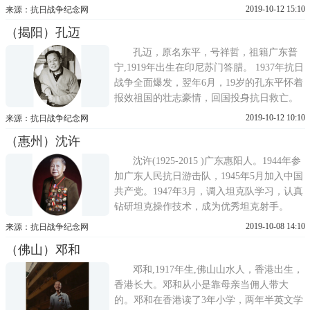
锦作战勇敢，战功卓著。1944年8月至1945年
2019-10-12 15:10
来源：抗日战争纪念网
8月一年时间，王锦中队缴获敌船8条、炸毁
（揭阳）孔迈
敌船4条、缴获敌走私船4条、俘敌63人、毙
敌65人、缴获轻机枪3挺、冲锋枪4支、步枪
孔迈，原名东平，号祥哲，祖籍广东普
36支，手枪4支、电台一部、
宁,1919年出生在印尼苏门答腊。 1937年抗日
战争全面爆发，翌年6月，19岁的孔东平怀着
报效祖国的壮志豪情，回国投身抗日救亡。
途经香港时，为了表示自己献身祖国的决心
2019-10-12 10:10
来源：抗日战争纪念网
和与父母不辞而别的歉疚，他在自己一张黑
（惠州）沈许
白相片背面写上妈妈，把我献给祖国吧，托
人把相片转交给尚在印尼的父母，从此与父
沈许(1925-2015 )广东惠阳人。1944年参
母一别遂成永诀。途中屡
加广东人民抗日游击队，1945年5月加入中国
共产党。1947年3月，调入坦克队学习，认真
钻研坦克操作技术，成为优秀坦克射手。
1948年9月，沈许随着年轻的坦克部队参加攻
2019-10-08 14:10
来源：抗日战争纪念网
打济南的战役。在济南战役外围战斗中，当
（佛山）邓和
他所乘的第102号坦克的潜望镜被烟雾弥障
时，他勇敢地站起来，冒着国民党军密集的
邓和,1917年生,佛山山水人，香港出生，
火力，打开炮塔门，用肉
香港长大。邓和从小是靠母亲当佣人带大
的。邓和在香港读了3年小学，两年半英文学