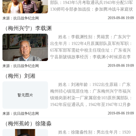
部队：1943年5月考取通讯兵1943年分配53军
130师司令部参加战役：参加腾冲战斗家庭状
况：生活稳定。张其宇—张老是陈晋堪老兵
2019-09-06 19:09
来源：抗日战争纪念网
介绍我们联系的战友，一见面，我就觉得他
（梅州兴宁）李载渊
很年轻，我才83岁，是最年轻的远征军了，
出生于1929年2月，1943年5
姓名：李载渊性别：男籍贯：广东兴宁
出生年月：1922年4月原属部队及军衔军职：
65军军部军需处中校主任现住址：广东省兴
宁县新陂镇故事经历：李载渊小时候原在李
围村，被卖到现居的解放围。1941年他在兴
2019-09-06 19:09
来源：抗日战争纪念网
宁一中毕业之后考入黄埔军校第17期(重庆中
（梅州）刘湘
央军校)，就读财务经理科。43年毕业后授中
尉军衔，进入粤军第65军，在军部当会计
姓名：刘湘年龄：1922出生原籍：广东
梅州径心镇现居住地：广东梅州兴宁市福兴
镇矮岗新村染一厂家属宿舍103原所属部队：
1942年应征通讯兵，1942年至1947年12月参
加中国远征军第53军116师347团参加战役：
2019-09-06 19:09
来源：抗日战争纪念网
参加腾冲战斗家庭状况：生活稳定1942年高
（梅州蕉岭）徐隆淼
小毕业后主动报名应征通讯兵，当时在兴梅
地区招了300多名通讯兵(和陈晋堪同批)
姓名：徐隆淼性别：男出生年月：1920