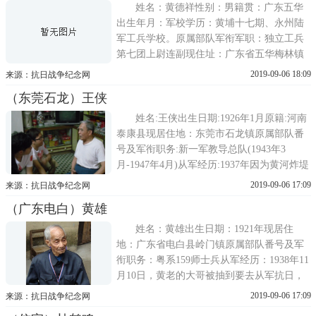
团的衣服也比正规军的要差得多。日
姓名：黄德祥性别：男籍贯：广东五华
出生年月：军校学历：黄埔十七期、永州陆
军工兵学校。原属部队军衔军职：独立工兵
第七团上尉连副现住址：广东省五华梅林镇
联络方式：故事经历：1939年老人报考位于
2019-09-06 18:09
来源：抗日战争纪念网
永州(零陵)的陆军工兵学校(1939年更名军政
（东莞石龙）王侠
部兵工学校)。老人清晰记得教育长为林伯森
中将，蕉岭老乡。1941年毕业后入
姓名:王侠出生日期:1926年1月原籍:河南
泰康县现居住地：东莞市石龙镇原属部队番
号及军衔职务:新一军教导总队(1943年3
月-1947年4月)从军经历:1937年因为黄河炸堤
原因，王侠1938年逃到河南南阳战区，在当
2019-09-06 17:09
来源：抗日战争纪念网
地读书，城中有一间官兵学校，之后在1943
（广东电白）黄雄
年3月集中，参加中华民国青年远征军，先走
路到湖北宜昌，再坐船重庆，编入远征军教
姓名：黄雄出生日期：1921年现居住
地：广东省电白县岭门镇原属部队番号及军
衔职务：粤系159师士兵从军经历：1938年11
月10日，黄老的大哥被抽到要去从军抗日，
当时黄老大哥已经结婚有妻儿，家里的生活
2019-09-06 17:09
来源：抗日战争纪念网
和照顾父母的责任全部由他大哥负责，因此