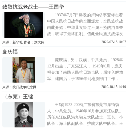
致敬抗战老战士——王国华
1937年7月7日爆发的卢沟桥事变标志着
中国人民抗日战争的全面爆发，全民族抗战
由此开始，中华儿女经过不屈不挠的浴血奋
战，取得了最终胜利。值此全民族抗战爆发
85周年之际，新华社记者采访拍摄了数十位
2022-07-15 10:07
来源：新华社 作者：刘大伟
参加过抗日战争的老战士，向老战士致敬，
庞庆福
向伟大的抗战精神致敬。王国华，广东东莞
人，1926年生，1943年在东莞大岭山参加对
庞庆福，男，汉族，中共党员，1928年
日游击战，1944年加入东
12月出生，广东湛江人， 1945年6月，庞庆
福参加了南路人民抗日游击队，后转入解放
军。建国后，于1956年到地质部门工作，
1977年到南海地质调查指挥部任行政科副科
2019-10-15 14:10
来源：抗日战争纪念网
长，1986年离休。
（东莞）王锦
王锦(1923-2008)广东省东莞市厚街镇
人，中共党员。1940年10月参加东江纵队。
历任东江纵队港九独立大队战士、班长、小
队长，海上队副队长、护航大队中队长。王