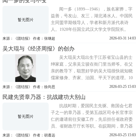
闻一多的变与不变
与中国共产党领导下的土地革命、抗日战
争、解放战争以及新中国的国防现代化建设
闻一多（1899—1946），族名家骅，字
的历史主线紧密交织、同频
益善，号友山、友三，湖北浠水人。中国民
主同盟早期领导人，学者和新月派代表诗
人。1928年任国立武汉大学文学院院长。
1930年任国立青岛大学文学院院长兼国文系
2026-03-31 14:03
来源：《团结报》 作者：张继超
主任。1932年任国立清华大学国文系教授。
吴大琨与《经济周报》的创办
1937年任西南联合大学教授。1941年任国立
清华大学文科研究所中国文学部主任。1946
吴大琨吴大琨出生于江苏省宝山县的士
年7月被国民党特务暗杀。闻
绅家庭，父亲吴立骏在衙门里当师爷。在父
亲的教导下，聪慧好学的吴大琨很快就知晓
儒家修身、齐家、治国、平天下的道理。10
岁时，吴大琨进入苏州实验小学，品学兼
2026-03-25 15:03
来源：《团结报》 作者：徐尚思
优。因为成绩优秀，吴大琨被保送到苏州中
民建先贤章乃器：抗战建功大别山
学。1931年九一八事变爆发，吴大琨作为苏
州中学的学生参加了赴南京向国民政府请愿
抗战时期，爱国民主先驱、救国会七君
的行列。受学校吴常铭等共产党
子之一的章乃器，受第五战区司令长官李宗
仁的邀请前往安徽工作，先后担任省政府委
员、省财政厅厅长等职。在皖期间，章乃器
积极倡导铲除贪污、杜绝浪费，采取有效措
2026-03-25 15:03
来源：《团结报》 作者：胡遵远