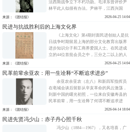
法西斯战争立下不朽功勋。毛泽东曾评价尹
林平此人似很有办法。尹林平，江西兴国
人，1926年参加革命，担任中国工农红军团
2026-04-25 14:04
来源：《团结报》
长，红军长征后留在福建坚持游击斗争，曾
民进与抗战胜利后的上海文化界
担任厦门临时工委书记。全面抗战爆发后，
奉调到广东工作。1940年任东江前线特委，
《上海文化》第4期封面民进创始人是抗
兼任东江游击队政委。1942
日战争时期留居上海的部分文化教育出版界
进步知识分子和工商界爱国人士。在民进成
立的44位首批会员之中，三分之二以上的人
都属于文化界。民进创始人中的文化界知名
2026-04-25 14:04
来源：《团结报》
人士1946年6月20日，马叙伦、叶圣陶、郑振
民革前辈余亚农：用一生诠释“不断追求进步”
铎、周建人、蔡尚思等发起组织全国学术工
作者协会上海分会。马叙伦研究关注传统老
余亚农余亚农（左八）和新四军指挥员
庄哲学和文字学，
在亳城会谈后留影从辛亥革命的风云激荡，
到新中国的曙光初照，一位来自安徽寿县的
民革前辈，用一生诠释了何谓不断追求进
步。他曾是国民党军中最早举旗反蒋的将领
2026-04-14 18:04
来源：《团结报》
之一，也是抗战时期与中国共产党并肩作战
民进先贤冯少山：赤子丹心照千秋
的粉红色队伍的指挥者；他曾在流亡中坚守
民族气节，又在中华人民共和国成立前夕为
冯少山（1884—1967），又名培喜，广