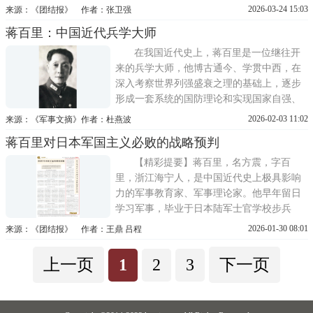
（1896—1961）挺身而出，以实际行动诠释
2026-03-24 15:03
来源：《团结报》 作者：张卫强
了肝胆相照的家国情怀。他不仅全力救济难
蒋百里：中国近代兵学大师
民、扶危济困，更在危局中坚定支持新四军
和地下党工作，与党同舟共济，患难与共。
在我国近代史上，蒋百里是一位继往开
梅溪村的秘密堡垒
来的兵学大师，他博古通今、学贯中西，在
深入考察世界列强盛衰之理的基础上，逐步
形成一套系统的国防理论和实现国家自强、
抵抗外侮侵略的完整方略。他为拯救危亡中
2026-02-03 11:02
来源：《军事文摘》作者：杜燕波
的中国而专研兵学，又因通达兵学而更加坚
蒋百里对日本军国主义必败的战略预判
定中国必胜的理论自信。他是一个满腔热忱
的爱国主义者，心中只有中华民族，胸中只
【精彩提要】蒋百里，名方震，字百
有民族大义。他不亢不卑，尽
里，浙江海宁人，是中国近代史上极具影响
力的军事教育家、军事理论家。他早年留日
学习军事，毕业于日本陆军士官学校步兵
科。辛亥革命后，蒋百里出任保定陆军军官
2026-01-30 08:01
来源：《团结报》 作者：王鼎 吕程
学校校长，致力于改革军事教育、培养职业
军人，在中国近代军事教育史上留下了深刻
上一页
1
2
3
下一页
烙印。他凭借对日本军国主义本质的深刻剖
析和战略预判，在中华民族最