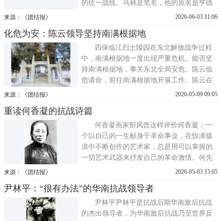
的统一战线。马林是笔名，他的原名是亨德
利库斯·约瑟夫斯·弗朗西乌斯·玛丽·斯内夫利
2026-06-03 11:06
来源：《团结报》
特，马林关于统一战线的思想被共产国际称
化危为安：陈云领导坚持南满根据地
之为马林战略。马林调研中国社会马林满腔
热忱地投入宣传工作，他不仅担任《向导》
四保临江烈士陵园在东北解放战争过程
编辑，还撰写 ...
中，南满根据地一度出现严重危机。能否坚
持南满根据地，事关东北全局安危。陈云临
危请命，前往南满根据地开展工作。陈云在
关键时刻拍板、领导制定和坚持正确的方针
2026-05-09 09:05
来源：《团结报》
政策、争取巩固群众基础、尽量补充兵员和
重读何香凝的抗战诗篇
保证后勤补给，成功化解了南满根据地危
机，为坚持南满根据地作出了重要贡献，为
何香凝画家郁风曾这样评价何香凝：一
东北解放立下了功劳。在东
个以自己的一生献身于革命事业，在惊涛骇
浪中不断创作的艺术家，总是用可以掌握的
一切艺术武器来抒发自己的革命激情。何先
生不但画画，也写过不少诗歌。何香凝的诗
2026-05-03 15:05
来源：《团结报》
歌不仅记录了她14年间颠沛流离、不断为挽
尹林平：“很有办法”的华南抗战领导者
救民族危亡奔走的历史细节，而且告诉人们
要牢记历史、铭刻前辈功绩。此而不抗，何
尹林平尹林平是抗战后期华南敌后抗战
以图存九一八事变后
的杰出领导者，为华南敌后抗战乃至世界反