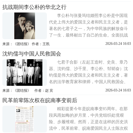
施迅速扭转了安徽省财政的困难局面；坚持
抗战期间李公朴的华北之行
团结抗战原则，拨出钱物支持新四军作战；
大力培养、大胆使用年轻干部，为新中国财
李公朴与张曼筠结婚照李公朴是中国现
经部门培养了一大批有用人才
代史上伟大的爱国主义者和民主主义者，是
著名的七君子之一，为中华民族的解放奋斗
了一生，最终献出了自己的生命。全面抗战
爆发后，李公朴积极投身抗日民主运动。
2026-03-24 16:03
来源：《团结报》 作者：王凯
1938年11月，李公朴前往延安参观访问，受
沈钧儒与中国人民救国会
到毛泽东同志亲切接见，不久离开延安，到
中共领导下的华北敌后抗日根据地参访。根
七君子合影（左起王造时、史良、章乃
据地团结、民主、生机勃勃
器、沈钧儒、沙千里、李公朴、邹韬奋）沈
钧儒是伟大的爱国主义者和民主主义者，著
名的法学教育家和律师，中国人民救国会、
中国民主同盟的杰出领导人，中国共产党的
2026-03-24 16:03
来源：《团结报》 作者：赵 宾
亲密战友。1936年5月31日，沈钧儒同宋庆
民革前辈陈次权在皖南事变前后
龄、马相伯、章乃器等人号召成立全国各界
救国联合会，被推选为常务委员兼任组织部
精彩提要今年是皖南事变85周年。在那
部长，带领救国会协助中国共
段风雨如晦的岁月里，中共党组织处境艰
险、步履维艰。然而，正是在这样的历史洪
流中，民革前辈、皖南爱国民主人士陈次权