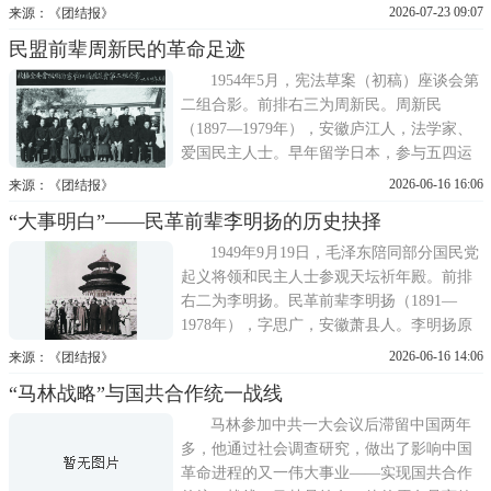
夜卢沟桥、宛平城的浴血抗争以及后续惨烈
2026-07-23 09:07
来源：《团结报》
的南苑保卫战。本文以关键时间节点为脉
民盟前辈周新民的革命足迹
络，回望七七事变前后二十九军在民族危亡
关头，于临战布防、外交斡旋、守土御敌等
1954年5月，宪法草案（初稿）座谈会第
层面的筹谋与担当，进而深刻昭示：
二组合影。前排右三为周新民。周新民
（1897—1979年），安徽庐江人，法学家、
爱国民主人士。早年留学日本，参与五四运
动与安徽左派党务，抗战时在大别山从事地
2026-06-16 16:06
来源：《团结报》
下工作。中华人民共和国成立后，任中央政
“大事明白”——民革前辈李明扬的历史抉择
府办公厅副主任、最高人民检察院秘书长、
中国社会科学院法学所副所长、民盟中央常
1949年9月19日，毛泽东陪同部分国民党
委等职，为第一、二届全国人大
起义将领和民主人士参观天坛祈年殿。前排
右二为李明扬。民革前辈李明扬（1891—
1978年），字思广，安徽萧县人。李明扬原
为国民党高级将领，历经辛亥革命、北伐战
2026-06-16 14:06
来源：《团结报》
争与抗日烽火，最终在历史转折关头毅然走
“马林战略”与国共合作统一战线
向光明。尤为难能可贵的是，他曾不止一次
掩护和帮助过中共人士。抗战时期，在中国
马林参加中共一大会议后滞留中国两年
共产党统一战线政策的感召下
多，他通过社会调查研究，做出了影响中国
革命进程的又一伟大事业——实现国共合作