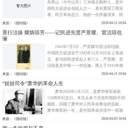
渡江战役的胜利奔走策反。他从
东香山（今中山市）三乡镇古鹤村人，是中
国民主促进会创始人之一、著名爱国工商业
者、民主革命志士。他的一生跨越清末、民
国至新中国成立后多个历史时期，始终以家
2026-04-11 10:04
来源：《团结报》
国为念，在革命救国、实业兴邦、抗日救
景行洁操 耀炳琼芳——记民进先贤严景耀、雷洁琼伉
亡、民主建国、教育惠民等诸多领域躬身践
俪
行，用生命诠释了敢为天下先的香山精神与
苟利国家生死以，岂因祸福避趋
1941年7月5日，严景耀与雷洁琼结婚。
中国民主促进会于1945年12月30日在上海成
立。参与的民进发起人有17人，严景耀、雷
洁琼是其中唯一一对伉俪。两人于1935年相
识，之后携手并肩40余年，直至1976年严景
2026-04-11 10:04
来源：《团结报》
耀去世。这对民进先贤的人生与爱情和多党
“娃娃司令”萧华的革命人生
合作事业密不可分。今年是中国民主促进会
80周年华诞，也恰逢严景耀、雷洁琼诞生120
萧华2026年1月21日，是萧华将军诞辰
周年，谨以此文致敬这一对
110周年纪念日。本文从各个历史时期的不同
侧面，回顾了萧华对人民革命事业的贡献。
萧华将军的一生，是中国革命洪流中一部激
昂壮阔的英雄史诗。从赣南红土地的赤诚少
2026-04-03 16:04
来源：《团结报》
年，到人民军队的卓越将领，他的生命轨迹