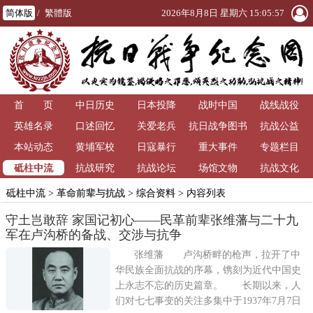
简体版
/
繁體版
2026年8月8日 星期六 15:05:57
首 页
中日历史
日本投降
战时中国
战线战役
英雄名录
口述回忆
关爱老兵
抗日战争图书
抗战公益
本站动态
黄埔军校
日寇暴行
重大事件
馆
专题栏目
砥柱中流
抗战研究
抗战论坛
场馆文物
抗战文化
砥柱中流
>
革命前辈与抗战
>
综合资料
> 内容列表
守土岂敢辞 家国记初心——民革前辈张维藩与二十九
军在卢沟桥的备战、交涉与抗争
张维藩 卢沟桥畔的枪声，拉开了中
华民族全面抗战的序幕，镌刻为近代中国史
上永志不忘的历史篇章。 长期以来，人
们对七七事变的关注多集中于1937年7月7日