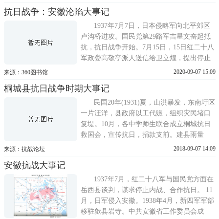
立，旷继勋任军长、王平章任政治委员。辖
抗日战争：安徽沦陷大事记
七十三、七十四、七十五师，全军共1 2万
人。11月7日红四方面军成立，徐向前任总指
1937年7月7日，日本侵略军向北平郊区
挥、陈昌浩任政
卢沟桥进攻。国民党第29路军吉星文奋起抵
抗，抗日战争开始。7月15日，15日红二十八
军政娄高敬亭派人送信给卫立煌，提出停止
内战，合作抗日的倡议 卫回信同意谈判。22
2020-09-07 15:09
来源：360图书馆
日 鄂豫皖边区中共代表何耀榜到岳西县青天
桐城县抗日战争时期大事记
颐上青小学与国民党郡豫皖剿共督办卫立煌
的代表刘刚夫、安徽省政府代表郭副官进行
民国20年(1931)夏，山洪暴发，东南圩区
谈判，达成停止敌对
一片汪洋，县政府以工代赈，组织灾民堵口
复堤。10月，各中学师生联合成立桐城抗日
救国会，宣传抗日，捐款支前。建县雨量
站。民国21年(1932)1月，严寒，水面坚冰厚
2018-09-07 14:09
来源：抗战论坛
数尺，可走人、行车。6月，中共桐庐县委成
安徽抗战大事记
立，书记陈雪吾。8月21日，匪首张大鼻率众
数百人，洗劫孔城镇。11月，国民党安徽省
1937年7月，红二十八军与国民党方面在
党部特务室特工小组，在桐庐...
岳西县谈判，谋求停止内战、合作抗日。 11
月，日军侵入安徽。1938年4月，新四军军部
移驻歙县岩寺。中共安徽省工作委员会成