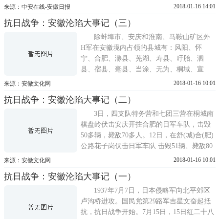
立。1939年1月，新四军江北游击纵队成立。
2018-01-16 14:01
来源：中安在线-安徽日报
新四军皖南部队取得五次繁昌保卫战胜利。
抗日战争：安徽沦陷大事记（三）
1940年7月，刘少奇在皖东发表《做一个好的
党员、建设一个好的党》重要演讲。1941年1
除蚌埠市、安庆和淮南、马鞍山矿区外
月，皖南事变爆发。新四军...
H军在安徽境内占领的县城有：风阳、怀
宁、合肥、滁县、芜湖、寿县、吁胎、泗
县、宿县、毫县、当涂、无为、桐域、宣
城、和县、风台、巢县、全权、灵壁、定
2018-01-16 10:01
来源：安徽文化网
远、亮山、怀远、天长、贵池、宿松、含
抗日战争：安徽沦陷大事记（二）
山、来安、五河、铜陵、东流、望江、繁昌
等32县。8月汪伪国民党安徽省党部遵照日军
3日，四支队特务营和七团三营在桐城南
旨意，由芜湖迁往蚌埠。9月9月伪军刘子
棋盘岭伏击安庆开拄合肥的日军车队，击毁
清...
50多辆，毙敌70多人。12日，在舒(城)合(肥)
公路花子岗伏击日军车队 击毁51辆、毙敌80
多入。13日，第四支队一部在台肥至入安公
2018-01-16 10:01
来源：安徽文化网
路伏击日军车队，击毁2辆、毙敌50多人。同
抗日战争：安徽沦陷大事记（一）
日七团三营在桐城铁锦岭伏击日军车队，击
毁汽车2辆，毙敌29人。第四支队另一部在安
1937年7月7日，日本侵略军向北平郊区
庆西洪家铺一带拔除伪维...
卢沟桥进攻。国民党第29路军吉星文奋起抵
抗，抗日战争开始。7月15日，15日红二十八