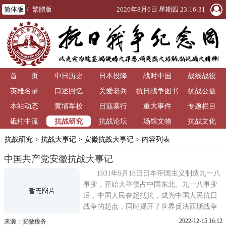
简体版
/
繁體版
2026年8月6日 星期四 23:16:31
首 页
中日历史
日本投降
战时中国
战线战役
英雄名录
口述回忆
关爱老兵
抗日战争图书
抗战公益
本站动态
黄埔军校
日寇暴行
重大事件
馆
专题栏目
抗战研究
砥柱中流
抗战论坛
场馆文物
抗战文化
抗战研究
>
抗战大事记
>
安徽抗战大事记
> 内容列表
中国共产党安徽抗战大事记
1931年9月18日日本帝国主义制造九一八
事变，开始大举侵占中国东北。九一八事变
后，中国人民奋起抵抗，成为中国人民抗日
战争的起点，同时揭开了世界反法西斯战争
的序幕。10月红二十五军在六安麻埠镇成
2022-12-15 16:12
来源：安徽税务