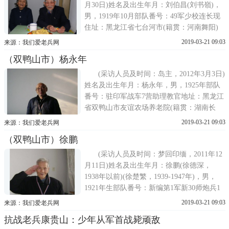
月30日)姓名及出生年月：刘伯昌(刘书嶺)，
男，1919年10月部队番号：49军少校连长现
住址：黑龙江省七台河市(籍贯：河南舞阳)
黄埔军校七分校16期1937年从国立开封第一
2019-03-21 09:03
来源：我们爱老兵网
中学考入黄埔军校7分校【西安钟南山下】16
（双鸭山市）杨永年
期学习。1941年毕业后 分配到傅作义的49
军，在总队任排长 三个月后晋升连长
(采访人员及时间：岛主，2012年3月3日)
姓名及出生年月：杨永年，男，1925年部队
番号：驻印军战车7营助理教官地址：黑龙江
省双鸭山市友谊农场养老院(籍贯：湖南长
沙)简历：1942年在重庆入伍，中国驻印军战
2019-03-21 09:03
来源：我们爱老兵网
车7营助理教官。退休教师 现居住友谊农场
（双鸭山市）徐鹏
养老院。杨老在驻印军经历相对简单，该营
也未装备作战，仅用于训练。(感谢黑龙江志
(采访人员及时间：梦回印缅，2011年12
愿
月11日)姓名及出生年月：徐鹏(徐德深，
1938年以前)(徐楚繁，1939-1947年)，男，
1921年生部队番号：新编第1军新30师炮兵1
营2排地址：黑龙江省双鸭山市(原籍：广东
2019-03-21 09:03
来源：我们爱老兵网
花县)1938年3月：中国国民革命军第283军
抗战老兵康贵山：少年从军首战毙顽敌
187师(新兵补充营)1938年5月：随187师开赴