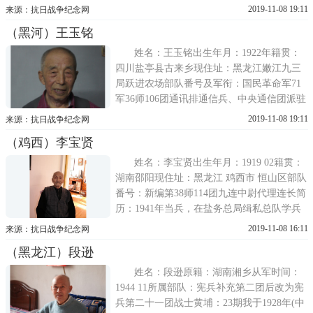
地方武装，云南省永善县团方局、保安队、
2019-11-08 19:11
来源：抗日战争纪念网
常备队。我是1929年被当时的永善县政府抓
（黑河）王玉铭
壮丁，抓到县团防局的，之后我便成为县团
防局的一个兵丁，团防局的局长是谁我想不
姓名：王玉铭出生年月：1922年籍贯：
四川盐亭县古来乡现住址：黑龙江嫩江九三
局跃进农场部队番号及军衔：国民革命军71
军36师106团通讯排通信兵、中央通信团派驻
腾冲的战区司令部通信兵、53军130师388团3
2019-11-08 19:11
来源：抗日战争纪念网
营8连少尉排长、口述经历：我生于1922年，
（鸡西）李宝贤
1939年8月于四川盐亭县古来乡被抓壮丁入
伍，我在家中兄妹四人中排行老大。在县城
姓名：李宝贤出生年月：1919 02籍贯：
湖南邵阳现住址：黑龙江 鸡西市 恒山区部队
番号：新编第38师114团九连中尉代理连长简
历：1941年当兵，在盐务总局缉私总队学兵
团受训6个月，地址在都均。结业后当班长。
2019-11-08 16:11
来源：抗日战争纪念网
1942年部队改编为陆军新编第38师114团，在
（黑龙江）段逊
云南昆明乘坐飞机到印度汀江，后到缅甸，
配合盟军救援英军与日寇作战。
姓名：段逊原籍：湖南湘乡从军时间：
1944 11所属部队：宪兵补充第二团后改为宪
兵第二十一团战士黄埔：23期我于1928年(中