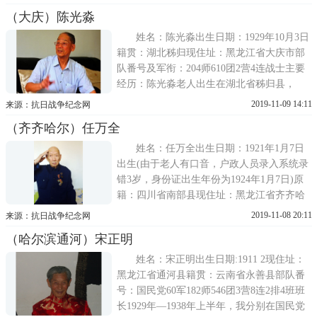
后，她为宣传东北抗联精神、弘扬革命传统
（大庆）陈光淼
作出了不可磨灭的贡献，提出了关于将中国
人民抗日战争历史由八年改为十四年并纳入
姓名：陈光淼出生日期：1929年10月3日
全国中小学教科书的建议
籍贯：湖北秭归现住址：黑龙江省大庆市部
队番号及军衔：204师610团2营4连战士主要
经历：陈光淼老人出生在湖北省秭归县，
1944年，刚刚读初中三年级的陈光淼，在县
2019-11-09 14:11
来源：抗日战争纪念网
中学一名教师的带领下前去参军，一行30余
（齐齐哈尔）任万全
人步行到了巴东已是12月份，后坐轮船到达
万县。在万县，一行人被编入青年军204师
姓名：任万全出生日期：1921年1月7日
出生(由于老人有口音，户政人员录入系统录
错3岁，身份证出生年份为1924年1月7日)原
籍：四川省南部县现住址：黑龙江省齐齐哈
尔市口述经历：12岁那年失去双亲，无依无
2019-11-08 20:11
来源：抗日战争纪念网
靠被叔伯领到一家干农活，干了几年织布的
（哈尔滨通河）宋正明
活，干活时3-5天就能为东家挣到50斤大米，
后来去长江当纤夫，光脚苦干3年，我不但没
姓名：宋正明出生日期:1911 2现住址：
管
黑龙江省通河县籍贯：云南省永善县部队番
号：国民党60军182师546团3营8连2排4班班
长1929年—1938年上半年，我分别在国民党