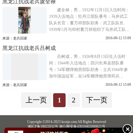
黑龙江抗战老兵虞全禄
虞全禄，男，1932年12月1日入伍时间：
1939入伍地点：牡丹江部队番号：马井武工
队从长官：董万祥部队职务：武工队队长
1939年5月与邻村董万祥组织了马井武工队，
其任队长，董任武工队指导员。武工队人员
2016-09-12 15:09
来源：老兵回家
在60人左右
黑龙江抗战老兵吕树成
吕树成，男，1926年8月13日生入伍时
间：1944年入伍地点：四川长寿县部队番
号：54军榴弹炮营部队职务：士兵1944年参
加中国远征军，在54军榴弹炮营弹药兵，
1948年投诚到解放一团。人已糊涂，住小女
2016-09-12 15:09
来源：老兵回家
儿家，经济较困难。
上一页
1
2
下一页
Copyright ©2014-2023 krzzjn.com All Rights Reserved
湘ICP备18022032号 湘公网安备43010402000821号
✕
中央网信办违法和不良信息举报中心
长沙市互联网违法和不良信息举报中心