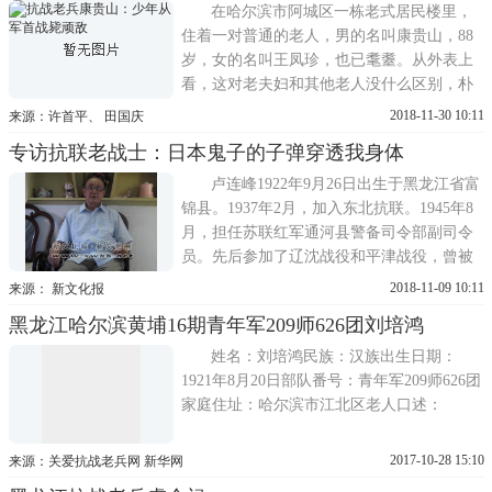
河南1938年10月：在国民革命军第6军93师
在哈尔滨市阿城区一栋老式居民楼里，
557
住着一对普通的老人，男的名叫康贵山，88
岁，女的名叫王凤珍，也已耄耋。从外表上
看，这对老夫妇和其他老人没什么区别，朴
素的衣着，简单的生活，对人和善，直到前
2018-11-30 10:11
来源：许首平、 田国庆
不久寻访抗战老兵志愿者登门，邻居们才知
专访抗联老战士：日本鬼子的子弹穿透我身体
道这家的男人曾经打过日本鬼子，女人也是
1950年入伍的老兵。康贵山1931年出生，
卢连峰1922年9月26日出生于黑龙江省富
1945年也就是14岁那年少年
锦县。1937年2月，加入东北抗联。1945年8
月，担任苏联红军通河县警备司令部副司令
员。先后参加了辽沈战役和平津战役，曾被
授予骑兵战斗英雄称号。后被编入四十七军
2018-11-09 10:11
来源： 新文化报
一六零师到湘西剿匪。1950年，调任空军地
黑龙江哈尔滨黄埔16期青年军209师626团刘培鸿
勤航空站站长。1952年，调任中南空军工程
大队参谋长。1960年，任中南空军后勤部修
姓名：刘培鸿民族：汉族出生日期：
建部副部长。1978年离休，
1921年8月20日部队番号：青年军209师626团
家庭住址：哈尔滨市江北区老人口述：
2017-10-28 15:10
来源：关爱抗战老兵网 新华网