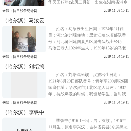
华民国17年)农历二月初一出生在湖南省湘乡
县(现已改为市)，山田观毛塘子一个小山
2019-11-08 15:11
来源：抗日战争纪念网
村，这一年是我们国家多灾多难的年月，五
（哈尔滨）马汝云
卅惨案就在这一年发生。我们兄弟五人，姐
妹三个，我居老二，1934年我七岁开始上小
姓名：马汝云出生日期：1924年2月籍
贯：河北沧州现住地：黑龙江哈尔滨部队番
号：河北沧州建国县八区游击队战士经历：
马汝云老人1924年生人，1939年15岁的马老
不顾家人反对加入游击队，为河北沧州建国
2019-11-04 19:11
来源：抗日战争纪念网
县八区游击队游击队员，军区司令是吕正
（哈尔滨）刘培鸿
操。马老的听力和表述使志愿者的面访稍有
难度，志愿者经整理记录下了马老所述抗日
姓名：刘培鸿民族：汉族出生日期：
1921年8月20日部队番号：青年军209师626团
家庭住址：哈尔滨市江北区老人口述：1937
年，抗战爆发的时候，我也是学生，当时我
刚刚中学毕业。当时正值淞沪抗战期间，国
2019-11-04 19:11
来源：抗日战争纪念网
家和民族正处于危急存亡的时刻，满腔报国
（哈尔滨）季铁中
的热情无处实现。正巧长官部的一个被派往
沦陷区工作的同志了解了我们的情况后，就
季铁中(1916-1985)，男，汉族，1916年
对
11月生，原名季兴汉，吉林省宾县(今属黑龙