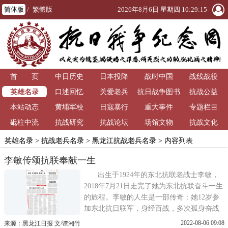
简体版
/
繁體版
2026年8月6日 星期四 10:29:16
首 页
中日历史
日本投降
战时中国
战线战役
英雄名录
口述回忆
关爱老兵
抗日战争图书
抗战公益
本站动态
黄埔军校
日寇暴行
重大事件
馆
专题栏目
砥柱中流
抗战研究
抗战论坛
场馆文物
抗战文化
英雄名录
>
抗战老兵名录
>
黑龙江抗战老兵名录
> 内容列表
李敏传颂抗联奉献一生
出生于1924年的东北抗联老战士李敏，
2018年7月21日走完了她为东北抗联奋斗一生
的旅程。李敏的人生是一部传奇：她12岁参
加东北抗日联军，身经百战，多次孤身奋战
于林海雪原，英勇抗击日寇;抗日战争胜利
2022-08-06 09:08
来源：黑龙江日报 文/谭湘竹