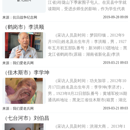
江省)玲珑山下季家围子屯人。在宾县中学就
读期间，受进步师生的影响，作为学生代表
参加组织了反对本县教育当局的学潮，发起
2019-09-28 09:09
来源：抗日战争纪念网
并组织反日救国读书会，开展反日救亡运
（鹤岗市）李洪顺
动。1932年加入中国共产主义青年团。同年
10月转为中国共产党党员。1933年4月任中共
(采访人员及时间：梦回印缅，2012年9
宾县特支青年委员兼青
月19日)姓名及出生年月：李洪顺，男，1927
年五月初五部队番号：新38师113团地址：黑
龙江省鹤岗市(原籍：湖南省新化县)李洪
顺，原名李茂顺，男，1927年五月初五，出
2019-03-21 09:03
来源：我们爱老兵网
生于湖南省新化县，是家中第三子，1942
（佳木斯市）李学坤
年，不足十五岁时，为了抗日救国参军(也就
是我们常说的抓壮丁)，至贵州独山一个训练
(采访人员及时间：功夫加菲，2012年10
基地，被整
月17日)姓名及出生年月：李学坤(李济才)，
男，1923年8月22日部队番号：黄埔军校16期
通讯科地址：黑龙江省佳木斯市(籍贯：湖北
省红安县)1941------1945财政部税警总团参谋
2019-03-21 09:03
来源：我们爱老兵网
1945------1947军调部三人小组国方代表1947-
（七台河市）刘伯昌
-----1948长春警备部科长、56师副官处长
1948------1949四野政治部联
(采访人员及时间：洪湖大商， 2013年1