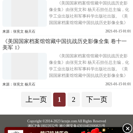
抗战历史影像全集
《美国国家档案馆馆藏中国抗战历史影
像全集》由张宪文和 杨天石担任总主编，化
学工业出版社和军事科学出版社出版。《美
国国家档案馆馆藏中国抗战历史影像全集》
共分30卷，从战场、训练、军备、医疗、国
2021-01-15 01:01
来源：张宪文 杨天石
际合作、教育、人物等角度，全方位再现了
《美国国家档案馆馆藏中国抗战历史影像全集 卷十一
抗战时期敌后战场、正面战场和国际合作的
美军 1》
生动历史图景。《美国国家档案馆馆藏中国
抗战历史影像全集
《美国国家档案馆馆藏中国抗战历史影
像全集》由张宪文和 杨天石担任总主编，化
学工业出版社和军事科学出版社出版。《美
国国家档案馆馆藏中国抗战历史影像全集》
共分30卷，从战场、训练、军备、医疗、国
2021-01-15 01:01
来源：张宪文 杨天石
际合作、教育、人物等角度，全方位再现了
抗战时期敌后战场、正面战场和国际合作的
上一页
1
2
下一页
生动历史图景。《美国国家档案馆馆藏中国
抗战历史影像全集
Copyright ©2014-2023 krzzjn.com All Rights Reserved
湘ICP备18022032号 湘公网安备43010402000821号
✕
中央网信办违法和不良信息举报中心
长沙市互联网违法和不良信息举报中心