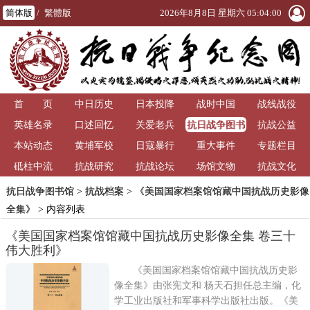
简体版
/
繁體版
2026年8月8日 星期六 05:04:00
首 页
中日历史
日本投降
战时中国
战线战役
抗日战争图书
英雄名录
口述回忆
关爱老兵
抗战公益
馆
本站动态
黄埔军校
日寇暴行
重大事件
专题栏目
砥柱中流
抗战研究
抗战论坛
场馆文物
抗战文化
抗日战争图书馆
>
抗战档案
>
《美国国家档案馆馆藏中国抗战历史影像
全集》
> 内容列表
《美国国家档案馆馆藏中国抗战历史影像全集 卷三十
伟大胜利》
《美国国家档案馆馆藏中国抗战历史影
像全集》由张宪文和 杨天石担任总主编，化
学工业出版社和军事科学出版社出版。《美