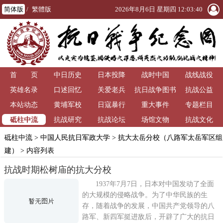
简体版
/
繁體版
2026年8月6日 星期四 12:03:41
首 页
中日历史
日本投降
战时中国
战线战役
英雄名录
口述回忆
关爱老兵
抗日战争图书
抗战公益
本站动态
黄埔军校
日寇暴行
重大事件
馆
专题栏目
砥柱中流
抗战研究
抗战论坛
场馆文物
抗战文化
砥柱中流
>
中国人民抗日军政大学
>
抗大太岳分校（八路军太岳军区组
建）
> 内容列表
抗战时期松树庙的抗大分校
1937年7月7日，日本对中国发动了全面
的大规模的侵略战争。为了中华民族的生
存，随着战争的发展，中国共产党领导的八
路军、新四军挺进敌后，开辟了广大的抗日