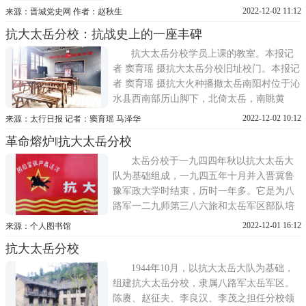
根据地。在根据地内，中国共产党建立了抗
2022-12-02 11:12
来源：晋城党史网 作者：赵秋生
日民主政权，领导人民进行经济建设和文化
抗大太岳分校：抗战史上的一座丰碑
教育建设。为了使一切文化教育工作适应抗
日救亡的要求，毛泽东主席曾多次指出必须
抗大太岳分校学员上课的教室。本报记
实行国防教育政策，他认为这是
者 窦育瑶 摄抗大太岳分校旧址校门。本报记
者 窦育瑶 摄抗大火种播撒太岳南阳村位于沁
水县西南部历山脚下，北倚太岳，南眺黄
河，东凭太行，西临中条，进可攻退可守，
2022-12-02 10:12
来源：太行日报 记者：窦育瑶 马泽华
为历代兵家必争之地。抗日战争时期，沁南
革命熔炉‖抗大太岳分校
抗日县政府和中国抗日军政大学太岳分校曾
在这里长期驻扎，素有小西柏坡之称。中国
太岳分校于一九四四年秋以抗大太岳大
人民抗日军政
队为基础组成，一九四五年十月并入晋冀鲁
豫军政大学时结束，历时一年多。它是为八
路军一二九师第三八六旅和太岳军区部队培
养干部的一所抗大分校。一九四二年二月三
2022-12-01 16:12
来源：个人图书馆
日，日寇开始所谓第一期驻晋日军总进攻，
抗大太岳分校
出动一万二千余兵力扫荡我太行山区，出动
七千余兵力扫荡我太岳山区;国民党顽固派又
1944年10月，以抗大太岳大队为基础，
与日、伪勾结，加紧对
组建抗大太岳分校，隶属八路军太岳军区。
陈赓、赵征夫、李良汉、李茂之担任分校领