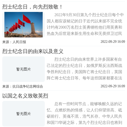
烈士纪念日，向先烈致敬！
2022年9月30日第九个烈士纪念日每个中
国人都应该铭记的日子近代以来据不完全统
计约有2000万名烈士英勇牺牲他们用英勇和
热血为后世迎来新生用生命和无畏捍卫过民
族尊严或许我们无法一一说出他们的名字但
2022-09-29 16:09
来源：人民日报
那每一段英勇都不应被忘却总有一个时间节
烈士纪念日的由来以及意义
点能够唤醒久远的记忆让人们在历史的坐标
里仰望崇高、砥砺精神李大钊领导并亲自参
烈士纪念日的由来世界上许多国家有自
加了反对帝国主义和反对军阀的
己法定的烈士纪念日，如俄罗斯反法西斯战
争胜利纪念日，美国阵亡将士纪念日，英国
阵亡将士纪念日等。每年这些国家都要在法
定纪念日举行隆重的公祭仪式，纪念本国英
2022-09-29 16:09
来源：抗日战争纪念网综合
雄。2014年8月25日，民政部部长李立国在十
以国之名义致敬英烈
二届全国人大常委会第十次会议上作《关于
设立烈士纪念日的决定草案说明》。草案以
总有一些时间节点，能够唤醒久远的记
法律形式将9月30日
忆、点燃炽热的情感，让人们仰望崇高、砥
砺前行。英魂不泯，浩气长存。中华人民共
和国73华诞之际，第九个烈士纪念日也将到