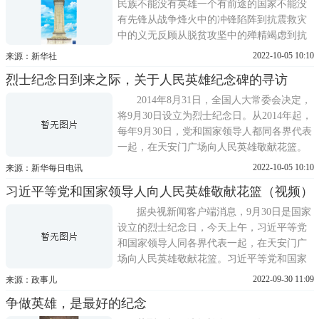
遵从他
民族不能没有英雄一个有前途的国家不能没
有先锋从战争烽火中的冲锋陷阵到抗震救灾
中的义无反顾从脱贫攻坚中的殚精竭虑到抗
疫斗争中的逆行出征…………英烈们用鲜血
2022-10-05 10:10
来源：新华社
染红如画的战旗用生命筑起精神的高地无论
烈士纪念日到来之际，关于人民英雄纪念碑的寻访
有名抑或无名他们都是铭刻在民族记忆里的
光辉一笔是流淌在民族血脉中的动力之源人
2014年8月31日，全国人大常委会决定，
民英雄，永垂不朽!
将9月30日设立为烈士纪念日。从2014年起，
每年9月30日，党和国家领导人都同各界代表
一起，在天安门广场向人民英雄敬献花篮。
人民英雄纪念碑究竟是怎么来的?对中国人意
2022-10-05 10:10
来源：新华每日电讯
味着什么?烈士纪念日到来之际，记者寻访人
习近平等党和国家领导人向人民英雄敬献花篮（视频）
民英雄纪念碑建设者后人、人民英雄纪念碑
展览策展人，听他们讲述人民英雄纪念碑的
据央视新闻客户端消息，9月30日是国家
故事。一座独
设立的烈士纪念日，今天上午，习近平等党
和国家领导人同各界代表一起，在天安门广
场向人民英雄敬献花篮。习近平等党和国家
领导人向人民英雄敬献花篮。
2022-09-30 11:09
来源：政事儿
争做英雄，是最好的纪念