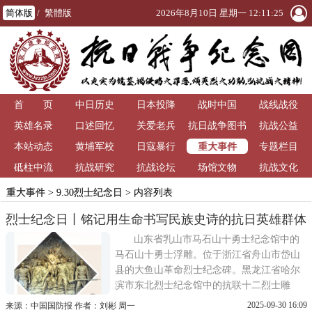
简体版
/
繁體版
2026年8月10日 星期一 12:11:26
首 页
中日历史
日本投降
战时中国
战线战役
英雄名录
口述回忆
关爱老兵
抗日战争图书
抗战公益
重大事件
本站动态
黄埔军校
日寇暴行
馆
专题栏目
砥柱中流
抗战研究
抗战论坛
场馆文物
抗战文化
重大事件
>
9.30烈士纪念日
> 内容列表
烈士纪念日丨铭记用生命书写民族史诗的抗日英雄群体
山东省乳山市马石山十勇士纪念馆中的
马石山十勇士浮雕。位于浙江省舟山市岱山
县的大鱼山革命烈士纪念碑。黑龙江省哈尔
滨市东北烈士纪念馆中的抗联十二烈士雕
塑。位于香港屯门龙鼓滩的刘春祥抗日英雄
2025-09-30 16:09
来源：中国国防报 作者：刘彬 周一