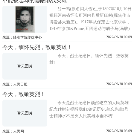
不能被忘却的隐蔽战线英雄
用生命照亮来路冰天雪地、弹尽粮绝的情况
下杨靖宇孤身一人与日寇周旋数个昼夜战斗
吕一鸣(原名闪大俭)生于1897年10月10日
至最后一息残忍的日军将杨靖宇
祖籍河南省怀庆府河内县后新庄村(现焦作市
博爱县大新庄)。1917年从保定去北京求学，
1919年参加&Prime;五四运动与胡子马(马骏)
相识，1920年在天津参加抵制日货运动，同
2022-09-30 09:09
来源：经济学院传媒中心
年参加社会主义青年团，1921年入党，与于
今天，缅怀先烈，致敬英雄！
树德同志在津举办了我党最早的《工人业余
学校》宣传革命思想。1922年5月在广州参加
今天，烈士纪念日。缅怀先烈，致敬英
了中国社会主义青
雄!
2022-09-30 09:09
来源：人民日报
今天，致敬英烈！
今天是烈士纪念日巍然屹立的人民英雄
纪念碑时刻提醒我们:铭记历史,勿忘先辈!烈
士精神水不磨灭人民英雄水垂不朽!
2022-09-30 08:09
来源：人民网