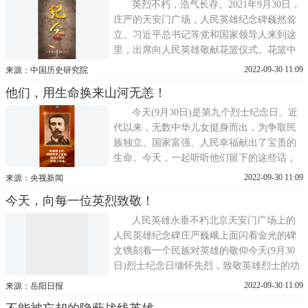
英烈不朽，浩气长存。2021年9月30日，
庄严的天安门广场，人民英雄纪念碑巍然耸
立。习近平总书记等党和国家领导人来到这
里，出席向人民英雄敬献花篮仪式。花篮中
鲜艳挺拔、芬芳吐蕊的花朵，寄托着人们对
2022-09-30 11:09
来源：中国历史研究院
人民英雄的深切缅怀和崇高敬意。习近平总
他们，用生命换来山河无恙！
书记迈步上前，仔细整理花篮绸带。随后，
缓步绕行，瞻仰人民英雄纪念碑。中国人民
今天(9月30日)是第九个烈士纪念日。近
解放军军乐团奏响悠扬的旋
代以来，无数中华儿女挺身而出，为争取民
族独立、国家富强、人民幸福献出了宝贵的
生命。今天，一起听听他们留下的这些话，
重温他们的决绝坚毅，他们的柔肠铁骨，他
2022-09-30 11:09
来源：央视新闻
们的慷慨悲歌。人民英雄永垂不朽!
今天，向每一位英烈致敬！
人民英雄永垂不朽北京天安门广场上的
人民英雄纪念碑庄严巍峨上面闪着金光的碑
文镌刻着一个民族对英雄的敬仰今天(9月30
日)烈士纪念日缅怀先烈，致敬英雄烈士的功
勋彪炳史册英雄的精神永垂不朽我们永远铭
2022-09-30 11:09
来源：岳阳日报
记他们为拯救民族危亡捐躯用鲜血染红旗帜