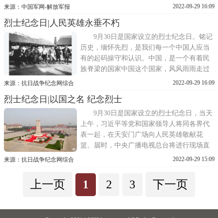
来。向烈士墓敬献鲜花，在网络平台上点亮
2022-09-29 16:09
来源：中国军网-解放军报
蜡烛，走进烈士纪念馆重温英烈事迹……国
烈士纪念日|人民英雄永垂不朽
家的仪式、社会的追思、个人的守护，构筑
起一个民族的精神高地，树立了一个国家的
9月30日是国家设立的烈士纪念日。铭记
价值标杆：每一个为国捐
历史，缅怀先烈，是我们每一个中国人应当
有的起码操守和认识。中国，是一个有着民
族脊梁的国家中国这个国家，风风雨雨走过
千年。在距离当下很近的上个世纪，正是中
2022-09-29 16:09
来源：抗日战争纪念网综合
华民族生死存亡之时，国歌中的那句中华民
烈士纪念日|以国之名 纪念烈士
族，到了最危险的时候!正是那个时代的真实
写照。在那个时代，无数中华儿女走上了前
9月30日是国家设立的烈士纪念日，当天
线。我们
上午，习近平等党和国家领导人将同各界代
表一起，在天安门广场向人民英雄敬献花
篮。届时，中央广播电视总台将进行现场直
播。2019年烈士纪念日直播图2019年烈士纪
2022-09-29 15:09
来源：抗日战争纪念网综合
念日直播图烈士纪念日是每个中国人都应该
铭记的日子近代以来，据不完全统计约有
上一页
1
2
3
下一页
2000万名烈士为民族独立、人民解放国家富
强和人民幸福献出了自己的生命