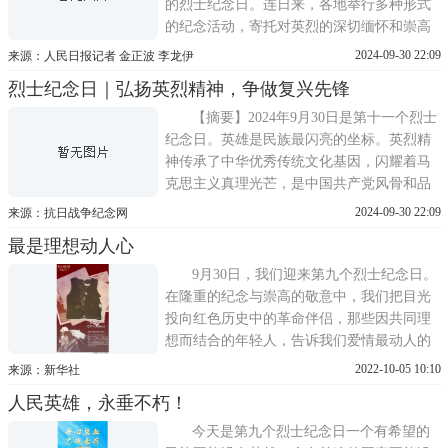
的烈士纪念日。连日来，各地举行多种形式
的纪念活动，寄托对英烈的深切缅怀和崇高
敬意。习近平总书记指出：我们一定要牢记
2024-09-30 22:09
来源：人民日报记者 金正波 李龙伊
革命先辈为中国革命事业付出的鲜血和生
烈士纪念日｜弘扬英烈精神，争做复兴先锋
命，牢记新中国来之不易。一个有希望的民
族不能没有英雄，一个有前途的国家不能没
【摘要】2024年9月30日是第十一个烈士
有先锋。为赢得民族
纪念日。英雄是民族最闪亮的坐标。英烈精
神传承了中华优秀传统文化基因，闪耀着马
克思主义真理光芒，是中国共产党风骨和品
质的集中体现。进一步全面深化改革、以中
2024-09-30 22:09
来源：抗日战争纪念网
国式现代化全面推进中华民族伟大复兴，就
最是理想动人心
必须在全社会形成崇尚英雄、缅怀先烈、争
做先锋的浓厚氛围，大力弘扬英烈精神，从
9月30日，我们迎来第九个烈士纪念日。
英烈身上汲取奋发前行的强
在隆重的纪念与崇高的敬意中，我们把目光
投向红色历史中的革命伴侣，那些因共同理
想而结合的年轻人，告诉我们爱情最动人的
模样。他们为了革命事业假扮夫妻，在不计
2022-10-05 10:10
来源：新华社
生死的工作中产生真挚感情成为真正的伴侣;
人民英雄，永垂不朽！
他们在被押赴刑场前留下合影，行刑前庄严
宣布结婚;他牺牲前为她写下遗书，她发誓要
今天是第九个烈士纪念日一个有希望的