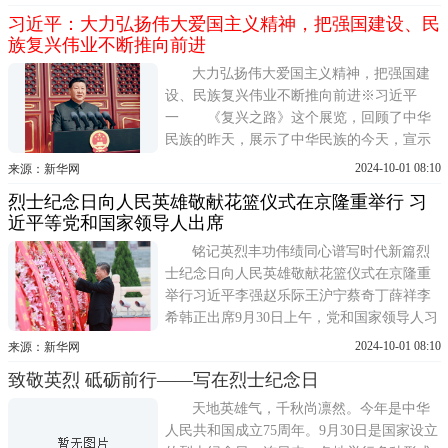
群体纪念碑。抗日战争时期，党领导的武装
习近平：大力弘扬伟大爱国主义精神，把强国建设、民
力量战斗在祖国的大江南北，他们以无数可
族复兴伟业不断推向前进
歌可泣的英雄事迹，谱写出撼天动地的伟大
抗战史诗。在这场艰苦卓绝的斗
大力弘扬伟大爱国主义精神，把强国建
设、民族复兴伟业不断推向前进※习近平
一 《复兴之路》这个展览，回顾了中华
民族的昨天，展示了中华民族的今天，宣示
了中华民族的明天，给人以深刻教育和启
2024-10-01 08:10
来源：新华网
示。中华民族的昨天，可以说是雄关漫道真
烈士纪念日向人民英雄敬献花篮仪式在京隆重举行 习
如铁。近代以后，中华民族遭受的苦难之
近平等党和国家领导人出席
重、付出的牺牲之大，在世界历史上都是罕
见的。但是，中国人民从不屈服
铭记英烈丰功伟绩同心谱写时代新篇烈
士纪念日向人民英雄敬献花篮仪式在京隆重
举行习近平李强赵乐际王沪宁蔡奇丁薛祥李
希韩正出席9月30日上午，党和国家领导人习
近平、李强、赵乐际、王沪宁、蔡奇、丁薛
2024-10-01 08:10
来源：新华网
祥、李希、韩正等来到北京天安门广场，出
致敬英烈 砥砺前行——写在烈士纪念日
席烈士纪念日向人民英雄敬献花篮仪式。这
是习近平整理花篮上的缎带。新华社记者 王
天地英雄气，千秋尚凛然。今年是中华
晔 摄
人民共和国成立75周年。9月30日是国家设立