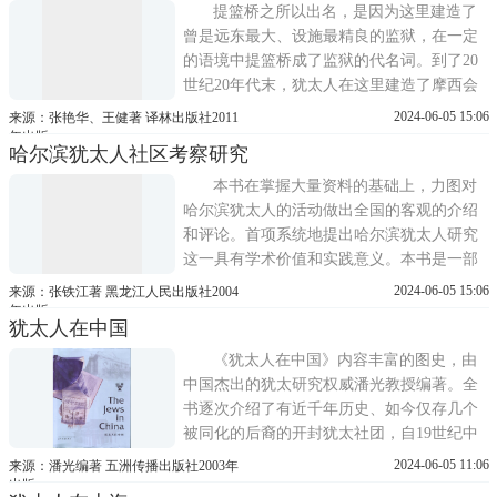
国的土地上度过了艰难岁月，有的还直接参
提篮桥之所以出名，是因为这里建造了
加了中国人民的反法西斯斗争
曾是远东最大、设施最精良的监狱，在一定
的语境中提篮桥成了监狱的代名词。到了20
世纪20年代末，犹太人在这里建造了摩西会
堂，后来又由于欧洲的战乱和虐犹，大量逃
2024-06-05 15:06
来源：张艳华、王健著 译林出版社2011
生的犹太人进入上海，使这里成为犹太人避
年出版
哈尔滨犹太人社区考察研究
难的诺亚方舟，聚集了大量精英人物，给这
里赋予了特殊的文化价值，为上海增添了许
本书在掌握大量资料的基础上，力图对
多别样的色彩，提篮桥于是有
哈尔滨犹太人的活动做出全国的客观的介绍
和评论。首项系统地提出哈尔滨犹太人研究
这一具有学术价值和实践意义。本书是一部
专门研究哈尔滨犹太人历史文化的文集。收
2024-06-05 15:06
来源：张铁江著 黑龙江人民出版社2004
录了从1999年-2004年撰写的论文。书中概述
年出版
犹太人在中国
了哈尔滨犹太人的由来，论述了犹太人在哈
尔滨所进行的政治、经济和文化活动，以及
《犹太人在中国》内容丰富的图史，由
对哈尔滨的城市建设与
中国杰出的犹太研究权威潘光教授编著。全
书逐次介绍了有近千年历史、如今仅存几个
被同化的后裔的开封犹太社团，自19世纪中
叶定居香港和上海的几百名来自巴格达的犹
2024-06-05 11:06
来源：潘光编著 五洲传播出版社2003年
太商人，来自沙皇俄国和苏联的众多犹太移
出版