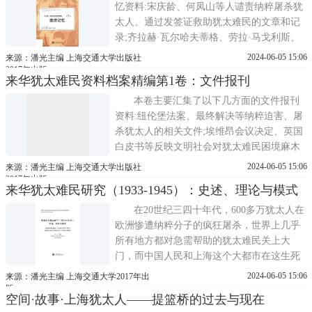
忆资料:宋庆龄、何凤山等人谴责纳粹屠杀犹
太人、通过发签证救助犹太难民的文章和记
录;齐拉赫·瓦尔哈夫蒂格、劳拉·马戈利斯、
王替夫等人关于设法救助犹太难民的回
2024-06-05 15:06
来源：潘光主编 上海交通大学出版社
忆……
2017年出版
来华犹太难民资料档案精编第1卷：文件报刊
本卷主要汇集了以下几方面的文件报刊
资料:纽伦堡法案、最终解决等纳粹迫害、屠
杀犹太人的相关文件;埃维昂会议决定、英国
白皮书等反映文明社会对犹太难民困境麻木
不仁的相关文件……
2024-06-05 15:06
来源：潘光主编 上海交通大学出版社
2017年出版
来华犹太难民研究（1933-1945）：史述、理论与模式
在20世纪三四十年代，600多万犹太人在
欧洲惨遭纳粹分子的疯狂屠杀，世界上几乎
所有地方都对急需帮助的犹太难民关上大
门，而中国人民和上海这个大都市在这生死
攸关的时刻向犹太难民伸出了援手。约有2 5
2024-06-05 15:06
来源：潘光主编 上海交通大学2017年出
万名左右来华犹太难民把上海当作他们的诺
版
空间·故事·上海犹太人——提篮桥的过去与现在
亚方舟，与中国人民同甘苦，共患难，在中