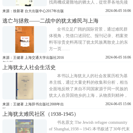
找商機或避難地的猶太人，從世界各地先後
來到上海、香港、天津、哈爾濱等中國的新
2024-06-05 16:06
来源：徐新著 台大出版中心2017年出版
興城市，在商務、房地產、服務與製造業、
逃亡与拯救——二战中的犹太难民与上海
文化藝術以及政治等各領域都有亮眼的表
現。雖然猶太人踏上中國土地的年代可追溯
全书立足广阔的国际背景，通过难民群
至千年以前，但這段猶太人與近
体视角，凭借口述回忆、报刊记录、档案资
料等珍贵史料再现了犹太民族离散史上的东
方一页……
2024-06-05 16:06
来源：王健著 上海交通大学出版社2016
年出版
上海犹太人社会生活史
本书以上海犹太人的社会发展历程为基
本主线，通过大量史料的收集和分析，相当
全面地反映了来自不同国家源于同一民族的
犹太人在异国他乡的上海，从物质到精神，
从衣食住行、社会组织到宗教风俗等方面生
2024-06-05 15:06
来源：王健著 上海辞书出版社2008年出
活真情实景，铭刻着犹太人的民族传统、宗
版
上海犹太难民社区（1938-1945）
教习惯和生活方式。
书名原文:The Jewish refugee community
of Shanghai,1938～1945:本书叙述了30年代末