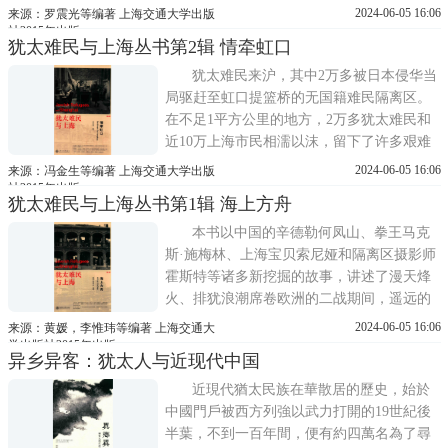
办的《犹太早报》，以及欧洲的黄包车网站
2024-06-05 16:06
来源：罗震光等编著 上海交通大学出版
回忆录和纪念馆的《犹太人的日记》，通过
社2015年出版
犹太难民与上海丛书第2辑 情牵虹口
截取不同时期的报道，叙述了媒体关注犹太
难民什么，犹太难民又在关注什么，追忆犹
犹太难民来沪，其中2万多被日本侵华当
太难民在上海隔都的难忘岁月。
局驱赶至虹口提篮桥的无国籍难民隔离区。
在不足1平方公里的地方，2万多犹太难民和
近10万上海市民相濡以沫，留下了许多艰难
而温馨的故事。本书重点讲述了同样遭受战
2024-06-05 16:06
来源：冯金生等编著 上海交通大学出版
争磨难的上海人以友善、包容的态度帮助犹
社2015年出版
犹太难民与上海丛书第1辑 海上方舟
太兄弟;犹太难民也为上海带来了艺术文化，
乃至在他们中还走出了白求恩式的人物和抗
本书以中国的辛德勒何凤山、拳王马克
日志士。
斯·施梅林、上海宝贝索尼娅和隔离区摄影师
霍斯特等诸多新挖掘的故事，讲述了漫天烽
火、排犹浪潮席卷欧洲的二战期间，遥远的
上海如何成为了3万犹太难民避风雨的港湾，
2024-06-05 16:06
来源：黄媛，李惟玮等编著 上海交通大
成了犹太难民心目中的 东方方舟。
学出版社2015年出版
异乡异客：犹太人与近现代中国
近現代猶太民族在華散居的歷史，始於
中國門戶被西方列強以武力打開的19世紀後
半葉，不到一百年間，便有約四萬名為了尋