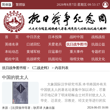
简体版
/
繁體版
2026年8月7日 星期五 09:53:17
首 页
中日历史
日本投降
战时中国
战线战役
抗日战争图书
英雄名录
口述回忆
关爱老兵
抗战公益
馆
本站动态
黄埔军校
日寇暴行
重大事件
专题栏目
砥柱中流
抗战研究
抗战论坛
场馆文物
抗战文化
抗日战争图书馆
>
《二战史料》
> 内容列表
中国的犹太人
大象国际汉学研究书系:本书将国外有关
中国犹太人的著名论著集中加以译介，尽量
详尽地记录了明末耶稣会士对开封犹太人入
华史、迁居史、宗教史、经文史等进行的实
地调查，是研究中国犹太人的基本史料。
2024-06-05 16:06
来源：[法]荣振华等著；耿昇译 大象出版