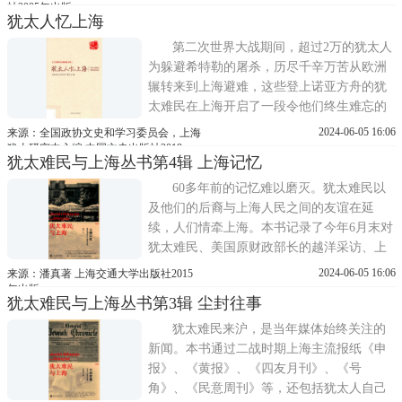
社2005年出版
犹太人忆上海
第二次世界大战期间，超过2万的犹太人
为躲避希特勒的屠杀，历尽千辛万苦从欧洲
辗转来到上海避难，这些登上诺亚方舟的犹
太难民在上海开启了一段令他们终生难忘的
新生活……本书收录了诸多经历了那段难忘
2024-06-05 16:06
来源：全国政协文史和学习委员会，上海
岁月的犹太人所写的回忆文章，生动地讲述
犹太研究中心编 中国文史出版社2018
犹太难民与上海丛书第4辑 上海记忆
了他们在上海的生活与经历。
60多年前的记忆难以磨灭。犹太难民以
及他们的后裔与上海人民之间的友谊在延
续，人们情牵上海。本书记录了今年6月末对
犹太难民、美国原财政部长的越洋采访、上
海主办的犹太难民在上海展览办到美国的国
2024-06-05 16:06
来源：潘真著 上海交通大学出版社2015
会山、德国和以色列两位驻沪总领事联手呼
年出版
犹太难民与上海丛书第3辑 尘封往事
吁保留当年遗迹、摩西会堂的修缮、潘光在
联合国讲犹太故事等事件，讲述了犹太难民
犹太难民来沪，是当年媒体始终关注的
落系上海，永志不忘上海根。
新闻。本书通过二战时期上海主流报纸《申
报》、《黄报》、《四友月刊》、《号
角》、《民意周刊》等，还包括犹太人自己