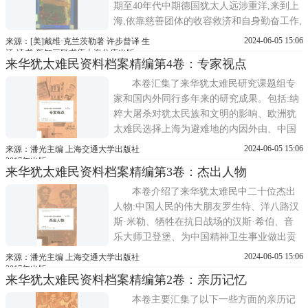
期至40年代中期德国犹太人远涉重洋,来到上
海,依靠慈善团体的收容救济和自身勤奋工作,
在艰难困苦中生存下来的历史。
2024-06-05 15:06
来源：[美]戴维·克兰茨勒著 许步曾译 生
活·读书·新知三联书店上海分店出版
来华犹太难民资料档案精编第4卷：专家视点
本卷汇集了来华犹太难民研究课题组专
家和国内外同行多年来的研究成果。包括:纳
粹大屠杀对犹太民族和文明的影响、欧洲犹
太难民选择上海为避难地的内因外由、中国
报刊对德国纳粹反犹暴行的揭露与谴责。
2024-06-05 15:06
来源：潘光主编 上海交通大学出版社
2017年出版
来华犹太难民资料档案精编第3卷：杰出人物
本卷介绍了来华犹太难民中二十位杰出
人物:中国人民的伟大朋友罗生特、洋八路汉
斯·米勒、牺牲在抗日战场的汉斯·希伯、音
乐大师卫登堡、为中国精神卫生事业做出贡
献的韩芬、与中国人民同甘共苦的爱泼斯
2024-06-05 15:06
来源：潘光主编 上海交通大学出版社
坦、八宝山墓碑上的奥地利友人严斐德……
2017年出版
来华犹太难民资料档案精编第2卷：亲历记忆
本卷主要汇集了以下一些方面的亲历记