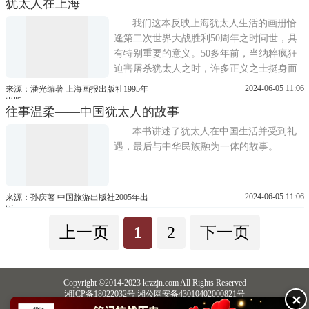
犹太人在上海
民(其人数在20世纪初一度达数万)，以及20
世纪三四十年代为逃避纳粹大屠杀而来到当
我们这本反映上海犹太人生活的画册恰
时惟一避难地上海的几万犹太难民
逢第二次世界大战胜利50周年之时问世，具
有特别重要的意义。50多年前，当纳粹疯狂
迫害屠杀犹太人之时，许多正义之士挺身而
出救助犹太难民。瑞典外交官瓦伦堡以颁发
2024-06-05 11:06
来源：潘光编著 上海画报出版社1995年
外交护照等方式救出了上万名匈牙利犹太人;
出版
往事温柔——中国犹太人的故事
日本驻立陶宛的领事杉原千亩不顾上级禁令
给近2000名波兰犹太难民签发过境签证，使
本书讲述了犹太人在中国生活并受到礼
之得以逃脱纳粹的捕杀;描写德国
遇，最后与中华民族融为一体的故事。
2024-06-05 11:06
来源：孙庆著 中国旅游出版社2005年出
版
上一页
1
2
下一页
Copyright ©2014-2023 krzzjn.com All Rights Reserved
湘ICP备18022032号 湘公网安备43010402000821号
✕
中央网信办违法和不良信息举报中心
长沙市互联网违法和不良信息举报中心