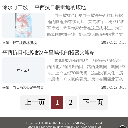
大会议，决定把党的工作重心放在战区和敌
涞水野三坡 ：平西抗日根据地的腹地
后。会议还决定在敌后放手发动群众，开展
独立自主的游击战争;开辟敌后战场，建立敌
野三坡红色历史野三坡是平西抗日根据
后抗日根据地。会议特别指出，...
地的腹地,聂荣臻元帅，萧克将军，杨成武将
军等老一辈革命家都曾在这里战斗过。为了
民族的解放事业，野三坡人民在中国共产党
的领导下，和八路军一道，不怕牺牲，浴血
2018-01-29 11:01
来源：野三坡森林驿栈
奋战，谱写了一曲曲英雄赞歌，为中华民族
平西抗日根据地设在皇城根的秘密交通站
解放事业做出了巨大贡献。1937年，时任八
路军一一五师副师长的聂荣臻根据中央指
西四烟袋锅胡同3号，现在是赵登禹路，
示，创建了第一个敌后抗日根据地...
西四北大街四条西口，路西死胡同。胡同里3
号。上个世纪30年代初，这里没有人住，房
主想找一户人家给看房。房主在西四北五条
西口老妈店旁边，见到一个缝穷的针线摊。
2018-01-29 10:01
来源：门头沟区委老干部局
房主见摆摊的这个妇女做事挺实在，一打
听，妇女的家是西山田庄乡淤泥坑(现在是门
上一页
1
2
下一页
头沟区田庄淤白村)人，这一年年景不好，家
里没得吃了，一家4口(丈夫和两...
Copyright ©2014-2023 krzzjn.com All Rights Reserved
湘ICP备18022032号 湘公网安备43010402000821号