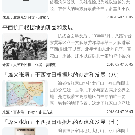
借着沟深谷狭，关雄隘险成为难以逾越的天
险。在伟大的民族解放战争中，斋堂川不仅
孕育呵护了平西抗日根据地，而且使平西这
2018-05-07 08:05
来源：北京永定河文化研究会
块古老的土地变成了埋藏侵略者的坟墓，为
平西抗日根据地的巩固和发展
伟大的民族解放事业谱写了辉煌的诗篇。党
中央的战略决策七·七事变后，中国共产党号
抗战全面爆发后，1938年2月，八路军晋
召全国人民总动员，广泛发动群...
察冀军区命一支队政委邓华率第三大队进军
平西(指北平以西、北岳恒山东北的宛平、百
花山、涿县、涞水以西以北一带约12个县的
地区)。邓华支队进入平西斋堂，收编伪军、
2018-05-07 08:05
来源：人民政协报 作者：贾晓明
肃清土匪，偷袭门头沟日军据点，连战连
「烽火张垣」平西抗日根据地的创建和发展（八）
捷，收复了房山、涞水、涿县、昌平、宛
平、宣化、涿鹿、怀来的大片地区，以斋堂
编者按张家口地处太行山、燕山和阴山
为中心创建了平西抗日根据地。5月...
山脉交汇处，是华北平原与蒙古高原交界之
地，是连接蒙古高原地区与中原的唯一要
塞，独特的地理位置，决定了张家口这座城
市重要的经济、军事、文化地位。翻开张家
2018-05-07 08:05
来源：百家号 作者：张垣方志
口这座城市的发展史，就是一部中华民族的
「烽火张垣」平西抗日根据地的创建和发展（七）
战争史，一处处声名远扬的昔日战场，一座
座阅尽沧桑的要塞故垒，一段段气若长虹的
编者按张家口地处太行山、燕山和阴山