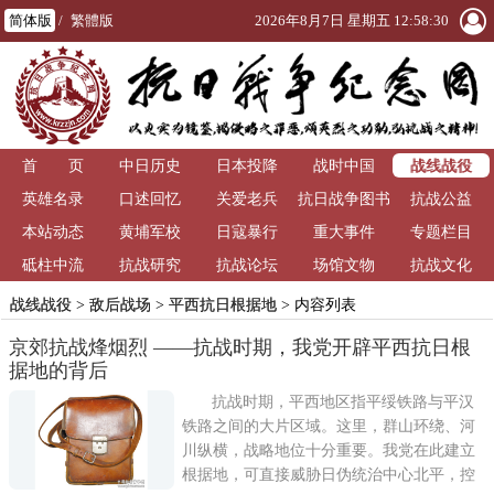
简体版
/
繁體版
2026年8月7日 星期五 12:58:31
战线战役
首 页
中日历史
日本投降
战时中国
英雄名录
口述回忆
关爱老兵
抗日战争图书
抗战公益
本站动态
黄埔军校
日寇暴行
重大事件
馆
专题栏目
砥柱中流
抗战研究
抗战论坛
场馆文物
抗战文化
战线战役
>
敌后战场
>
平西抗日根据地
> 内容列表
京郊抗战烽烟烈 ——抗战时期，我党开辟平西抗日根
据地的背后
抗战时期，平西地区指平绥铁路与平汉
铁路之间的大片区域。这里，群山环绕、河
川纵横，战略地位十分重要。我党在此建立
根据地，可直接威胁日伪统治中心北平，控