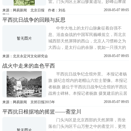
雷。门头沟区王家山惨案遗址。妙峰山摩崖
石刻。八路军冀热察挺进军在斋堂镇整军，
2018-05-07 09:05
来源：网易新闻 北京日报 作者：刘岳
司令员兼政委萧克讲话。八路军攻占香山碧
曹楠
平西抗日战争的回顾与反思
云寺。昌宛联合县抗日民主政府县长焦若
愚。平西情报交通联络站武装交通员在香山
中华大地上的太行山脉象征着自强不
碧云寺合影。1942年平西情报站派往北...
息、浴血奋战的中国军民巍峨耸立，而北京
城西部天然屏障的西山，北京人习惯称之为
大西山，是太行山的余脉，犹如一只强大的
臂膀，护佑着北京城，有京城右臂或神京右
2018-05-07 09:05
来源：北京永定河文化研究会
臂之称。1937年卢沟桥抗战的枪声打响后，
战火中走来的血色平西
大西山就开始点燃抗日斗争的烽火。这片烽
火以平西为根据地，向北、向东连成一片。
平西抗日战争纪念馆外景。 本报记者杨
一、对平西抗日战争的回顾1937年7...
旗 摄纪念馆内的老帽山六壮士塑像。本报记
者杨旗 摄位于平西抗日战争纪念馆的平西抗
战将士碑林。本报记者杨旗 摄复建后的云居
寺南塔(资料片)房山位于北京西部、华北平
2018-05-07 09:05
来源：网易新闻 京郊日报2015年
原与太行山脉交界处，地理位置十分重要。
平西抗日根据地的摇篮——斋堂川
1937年抗战全面爆发以后，包括良乡、宛
平、房山、昌平等12个县的平西地区便成为
门头沟区是北京西部的天然屏障，而坐
八路军晋察冀抗日根据地的...
落在门头沟区千山万壑之中的斋堂川，更凭