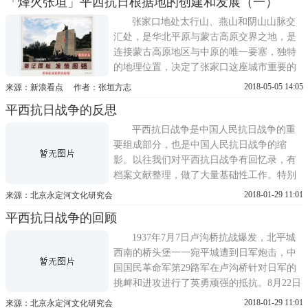
「烽火张垣」平西抗日根据地的创建和发展（一）
战争史，一处处声名远扬的昔日战场，一座
座阅尽沧桑的要塞故垒，一段段气若长虹的
张家口地处太行山、燕山和阴山山脉交
长城古垣，诉说着从上古民族融合到...
汇处，是华北平原与蒙古高原交界之地，是
连接蒙古高原地区与中原的唯一要塞，独特
的地理位置，决定了张家口这座城市重要的
经济、军事、文化地位。翻开张家口这座城
2018-05-05 14:05
来源：新浪看点 作者：张垣方志
市的发展史，就是一部中华民族的战争史，
平西抗日战争的反思
一处处声名远扬的昔日战场，一座座阅尽沧
桑的要塞故垒，一段段气若长虹的长城古
平西抗日战争是中国人民抗日战争的重
垣，诉说着从上古民族融合到解放战...
要组成部分，也是中国人民抗日战争的缩
影。以往我们对平西抗日战争有回忆录，有
档案文献整理，做了大量基础性工作。特别
是1997年，在斋堂川马兰村成立了北京市首
2018-01-29 11:01
来源：北京永定河文化研究会
家由农民集资创办的八路军冀热察挺进军司
平西抗日战争的回顾
令部旧址陈列馆。2007年，在该陈列馆开馆
10周年的时候，马栏村在得到中共北京市委
1937年7月7日卢沟桥抗战爆发，北平城
党史研究室的支持和帮助下，又对陈...
西南的桥头堡一一宛平城遭到日军炮击，中
国国民革命军第29路军在卢沟桥针对日军的
挑衅和进攻进行了英勇顽强的抵抗。8月22日
至25日，中共中央在陕北洛川召开政治局扩
2018-01-29 11:01
来源：北京永定河文化研究会