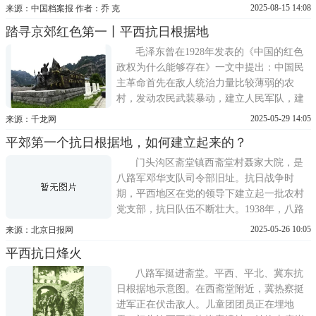
制交通命脉。团结民众 一致抗日1937年8
2025-08-15 14:08
来源：中国档案报 作者：乔 克
月，中共中央在陕北洛川召开政治局扩大会
踏寻京郊红色第一丨平西抗日根据地
议，明确提出：在敌人后方放手发动群众，
开展独立自主的游击战争，配合正面战场，
毛泽东曾在1928年发表的《中国的红色
开辟敌后战场，建立
政权为什么能够存在》一文中提出：中国民
主革命首先在敌人统治力量比较薄弱的农
村，发动农民武装暴动，建立人民军队，建
立革命根据地，把武装斗争、土地革命、建
2025-05-29 14:05
来源：千龙网
立政权结合起来，使之建成支持长期革命战
平郊第一个抗日根据地，如何建立起来的？
争的战略基地……平西抗日根据地的建立正
是在这一英明路线的指引下，为中国新民主
门头沟区斋堂镇西斋堂村聂家大院，是
主义革命道路开辟出的抗日
八路军邓华支队司令部旧址。抗日战争时
期，平西地区在党的领导下建立起一批农村
党支部，抗日队伍不断壮大。1938年，八路
军主力部队挺进平西，协助地方建立起平郊
2025-05-26 10:05
来源：北京日报网
第一个抗日民主政府——宛平县政府，以及
平西抗日烽火
党的地方组织——平西地方工作委员会。由
此，平郊第一个抗日根据地——平西抗日根
八路军挺进斋堂。平西、平北、冀东抗
据地形成。进步青年加入反 ...
日根据地示意图。在西斋堂附近，冀热察挺
进军正在伏击敌人。儿童团团员正在埋地