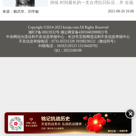
持续 时间最长的一支台湾抗日队伍，并 在福
建龙岩建立了战斗时间最长、活动最久、影
2021-08-26 16:08
来源：赖武华、刘学敏
响力最大的台胞抗日根据 地。1945年日本战
败宜布无条件投降后，9月3日,台湾义勇队创
Copyright ©2014-2023 krzzjn.com All Rights Reserved
始人李友邦将军即派副总队长张士德随美国
湘ICP备18022032号 湘公网安备43010402000821号
太平洋舰队司令
中央网信办违法和不良信息举报中心
长沙市互联网违法和不良信息举报中心
不良信息举报电话：0731-85531328 19198230121（微信同号）
纠错电话：18182129125 15116420702
QQ：2652168198
✕