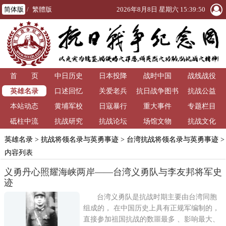
简体版
/
繁體版
2026年8月8日 星期六 15:39:50
首 页
中日历史
日本投降
战时中国
战线战役
英雄名录
口述回忆
关爱老兵
抗日战争图书
抗战公益
本站动态
黄埔军校
日寇暴行
重大事件
馆
专题栏目
砥柱中流
抗战研究
抗战论坛
场馆文物
抗战文化
英雄名录
>
抗战将领名录与英勇事迹
>
台湾抗战将领名录与英勇事迹
>
内容列表
义勇丹心照耀海峡两岸——台湾义勇队与李友邦将军史
迹
台湾义勇队是抗战时期主要由台湾同胞
组成的， 在中国历史上具有正规军编制的，
直接参加祖国抗战的数噩最多 、影响最大、