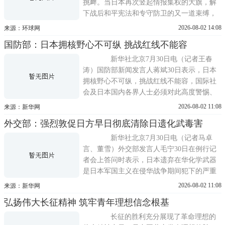
挑衅。当日本再次竖起情报集权的大旗，解
下战后和平宪法和专守防卫的又一道束缚，
亚洲各国和国际社会决不能沉默以对
2026-08-02 14:08
来源：环球网
731，这个数字曾经代表着惨无人道的日军细
国防部：日本拥核野心不可纵 挑战红线不能容
菌部队，如今又成了日本一个新情报机构的
诞生日。7月31日，日本国家情报局将正式挂
新华社北京7月30日电（记者王春
牌成立，由日本首相高市早苗亲
涛）国防部新闻发言人蒋斌30日表示，日本
拥核野心不可纵，挑战红线不能容，国际社
会及日本国内各界人士必须对此高度警惕、
坚决遏阻。 在当日举行的国防部例行记
2026-08-02 11:08
来源：新华网
者会上，有记者问，据报道，日本防卫大臣
外交部：强烈敦促日方早日彻底清除日遗化武毒害
连日来多次称，日本应毫无禁忌地讨论与核
武器相关的政策，包括是否修订二战后长期
新华社北京7月30日电（记者马卓
奉行的无核三原则。请问对此有何
言、董雪）外交部发言人毛宁30日在例行记
者会上答问时表示，日本遗弃在华化学武器
是日本军国主义在侵华战争期间犯下的严重
罪行之一，时至今日仍在危害中国人民生命
2026-08-02 11:08
来源：新华网
财产和生态环境安全。全面销毁日遗化武是
弘扬伟大长征精神 筑牢青年理想信念根基
日方不容推卸的历史、政治和法律责任。日
方本应按照《禁止化学武器公约》规定和中
长征的胜利充分展现了革命理想的