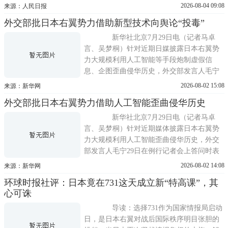
首次国家情报会议。这是日本二战后情报体
2026-08-04 09:08
来源：人民日报
制的重大变化，其意在整合和强化情报力
外交部批日本右翼势力借助新型技术向舆论“投毒”
量，实质上却是在打造服务于军事扩张的新
战前情报体系，暴露出日本右翼势力日益膨
新华社北京7月29日电（记者马卓
胀的军国主义野心。高市政府无视
言、吴梦桐）针对近期日媒披露日本右翼势
力大规模利用人工智能等手段炮制虚假信
息、企图歪曲侵华历史，外交部发言人毛宁
29日在例行记者会上表示，中方对此严重关
2026-08-02 15:08
来源：新华网
切，这是对国际公理正义和战后国际秩序的
外交部批日本右翼势力借助人工智能歪曲侵华历史
公然挑衅，威胁地区和平稳定。 毛宁指
出，战后日本右翼势力非但没能深刻反省侵
新华社北京7月29日电（记者马卓
华历史，反而处心积虑歪曲事实真相
言、吴梦桐）针对近期媒体披露日本右翼势
力大规模利用人工智能歪曲侵华历史，外交
部发言人毛宁29日在例行记者会上答问时表
示，我们对此严重关切。战后日本右翼势力
2026-08-02 14:08
来源：新华网
非但没能深刻反省侵华历史，反而处心积虑
环球时报社评：日本竟在731这天成立新“特高课”，其
歪曲事实真相、淡化历史罪责，严重误导日
心可诛
本社会特别是青少年群体。如今右翼势力借
助新型技术向舆论投毒，配合推动
导读：选择731作为国家情报局启动
日，是日本右翼对战后国际秩序明目张胆的