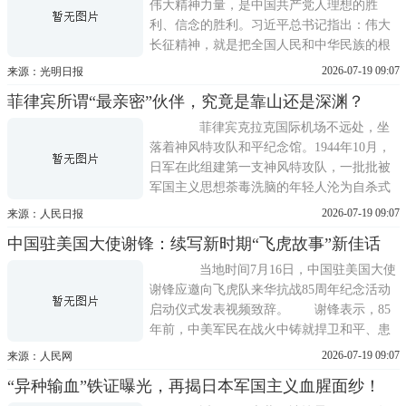
日政府备忘录的要求，于2007年完
伟大精神力量，是中国共产党人理想的胜
利、信念的胜利。习近平总书记指出：伟大
长征精神，就是把全国人民和中华民族的根
本利益看得高于一切，坚定革命的理想和信
2026-07-19 09:07
来源：光明日报
念，坚信正义事业必然胜利的精神；就是为
菲律宾所谓“最亲密”伙伴，究竟是靠山还是深渊？
了救国救民，不怕任何艰难险阻，不惜付出
一切牺牲的精神；就是坚持独立自主、实事
菲律宾克拉克国际机场不远处，坐
求是，一切从实际出发的精神；就是
落着神风特攻队和平纪念馆。1944年10月，
日军在此组建第一支神风特攻队，一批批被
军国主义思想荼毒洗脑的年轻人沦为自杀式
袭击工具，夺走无数生命，也断送了自
2026-07-19 09:07
来源：人民日报
己。 讽刺的是，这座被冠以和平之名的
中国驻美国大使谢锋：续写新时期“飞虎故事”新佳话
场馆，全无对侵略战争的反省忏悔，反倒充
斥着对所谓神风精神的美化粉饰：馆方竟以
当地时间7月16日，中国驻美国大使
杰出伟大等溢美之词形容军国主义牺牲
谢锋应邀向飞虎队来华抗战85周年纪念活动
启动仪式发表视频致辞。 谢锋表示，85
年前，中美军民在战火中铸就捍卫和平、患
难与共、重情尚义的飞虎队精神，在两国人
2026-07-19 09:07
来源：人民网
民心中筑起不朽丰碑。今天，维护世界和平
“异种输血”铁证曝光，再揭日本军国主义血腥面纱！
与发展依然任重道远。中美元首在北京举行