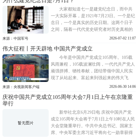
为什么建党纪念日是7月1日？
伟大建党实践和长期奋斗实践中，中国共产
党形成了坚持真理、坚守理想，践行初心、
大家都知道七一是建党纪念日，而中共
担当使命，不怕牺牲
一大实际开幕，是1921年7月23日。一个是纪
念日，一个是真实的历史日期。这两个日子
之间，隔着一代代党史研究者对历史真相的
追寻。七一是怎么来的？1938年，延安准备
2026-07-02 11:07
来源：中国军号
举行庆祝建党17周年的活动。当时在延安参
伟大征程丨开天辟地 中国共产党成立
加过党的一大的只有毛泽东和董必武两人，
他们回忆一大是7月份召开的，但确切的日期
今年是中国共产党成立105周年。105载
记不清了。由
风雨兼程，105载波澜壮阔，一代代共产党人
顽强拼搏、牺牲奉献，团结带领中国人民实
现了从站起来、富起来到强起来的伟大飞
跃，书写下中华民族几千年历史上最恢宏的
2026-06-30 14:06
来源：央视新闻客户端
史诗。105年的伟大征程，每一次跋涉，都是
庆祝中国共产党成立105周年大会7月1日上午在京隆重
理想信念的闪耀；每一场攻坚，都是红色血
举行
脉的传承。今天起，《新闻联播》推出系列
报道《伟大征程》，回望
新华社北京6月29日电 庆祝中国共产党
成立105周年大会将于7月1日上午10时在人民
大会堂隆重举行。中共中央总书记、国家主
席、中央军委主席习近平将向七一勋章获得