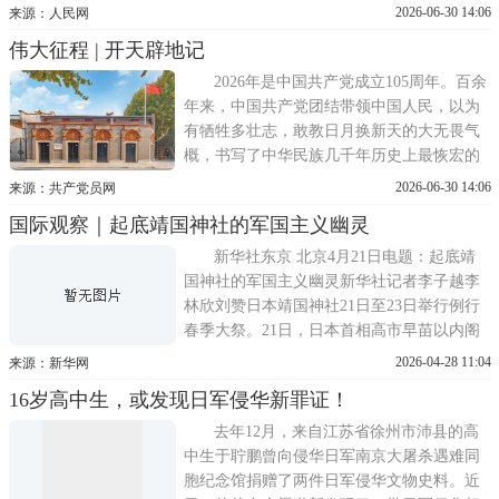
者颁授勋章并发表重要讲话。大会还将对全
2026-06-30 14:06
来源：人民网
国优秀共产党员、全国优秀党务工作者和全
伟大征程 | 开天辟地记
国先进基层党组织进行表彰。中央广播电视
总台、新华网将对大会进行现场直播，人民
2026年是中国共产党成立105周年。百余
网、央视网、中国
年来，中国共产党团结带领中国人民，以为
有牺牲多壮志，敢教日月换新天的大无畏气
概，书写了中华民族几千年历史上最恢宏的
史诗。我们开辟的伟大道路、创造的伟大事
2026-06-30 14:06
来源：共产党员网
业、取得的伟大成就，必将载入中华民族发
国际观察｜起底靖国神社的军国主义幽灵
展史册、人类文明发展史册！人民日报推出
伟大征程专栏，循着党的奋斗足迹，系统展
新华社东京 北京4月21日电题：起底靖
示中国共产党为国家、
国神社的军国主义幽灵新华社记者李子越李
林欣刘赞日本靖国神社21日至23日举行例行
春季大祭。21日，日本首相高市早苗以内阁
总理大臣名义，向供奉二战甲级战犯的靖国
2026-04-28 11:04
来源：新华网
神社供奉名为真榊的祭品，引发地区国家强
16岁高中生，或发现日军侵华新罪证！
烈谴责和不满。回望历史，靖国神社是日本
对外战争的动员工具，是军国主义的精神载
去年12月，来自江苏省徐州市沛县的高
体和为军
中生于聍鹏曾向侵华日军南京大屠杀遇难同
胞纪念馆捐赠了两件日军侵华文物史料。近