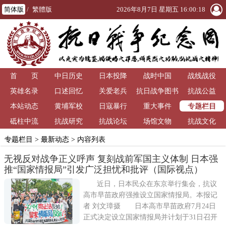
简体版
/
繁體版
2026年8月7日 星期五 16:00:18
首 页
中日历史
日本投降
战时中国
战线战役
英雄名录
口述回忆
关爱老兵
抗日战争图书
抗战公益
专题栏目
本站动态
黄埔军校
日寇暴行
重大事件
馆
砥柱中流
抗战研究
抗战论坛
场馆文物
抗战文化
专题栏目
>
最新动态
> 内容列表
无视反对战争正义呼声 复刻战前军国主义体制 日本强
推“国家情报局”引发广泛担忧和批评（国际视点）
近日，日本民众在东京举行集会，抗议
高市早苗政府强推设立国家情报局。本报记
者 刘文璋摄 日本高市早苗政府7月24日
正式决定设立国家情报局并计划于31日召开