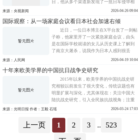
日，他从多个渠道新发现了一批日军侵华相
关历史资料。这批史料包括了多张日军侵占
2026-04-26 09:04
来源：央视新闻
南京时期的照片。照片中，紫金山天文台、
国际观察：从一场家庭会议看日本社会加速右倾
中山陵等标志性建筑清晰可见，而画面中众
多难民惊慌逃亡的情景，更令人感到沉重。
近日，一位日本博主在X平台发了一则帖
除了照片资料，于聍
子称，他家里开了一次紧急家庭会议，由头
是在国际学校就读的女儿从历史课上了解到
了南京大屠杀，说我作为日本人感到很丢
人。他的妻子断言日本没有做那样的事，他
2026-04-19 10:04
来源：人民网
则翻出《纽约时报》一篇关于自称中国军人
十年来欧美学界的中国抗日战争史研究
在南京施暴并嫁祸日本兵的报道，称这是中
国宣传的特点。女儿提出质疑，表示其他国
2015年以来，欧美学界的中国抗战史研
家并不这么看。这则帖子短时
究相较以前发生了很大变化，传统议题也有
明显扩展与深化，尤其体现在：关注中国大
陆抗战史研究，引入全民族抗战视角；注重
联系，在全球史视野下理解中国抗战；视线
2026-03-24 17:03
来源：光明日报 作者：王毅 石瑶
下移，注重抗战中人的叙事。本文试就上述
转向与变化略作梳理与阐释。从全民族抗战
上一页
1
2
3
..
523
角度理解中国人民抗日战争全民族抗战最根
本的表现是中国共产