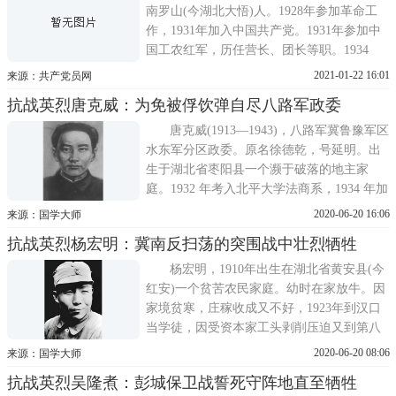
柏泉打游击，赵华孝在一
南罗山(今湖北大悟)人。1928年参加革命工
作，1931年加入中国共产党。1931年参加中
国工农红军，历任营长、团长等职。1934
年，任鄂东北独立团团长，坚持鄂豫边游击
2021-01-22 16:01
来源：共产党员网
战争。1938年2月，红二十八军改编为新四军
抗战英烈唐克威：为免被俘饮弹自尽八路军政委
第四支队，任四支队九团团长。1938年3月，
新四军第四支队奉命东进抗日。1940年牺
唐克威(1913—1943)，八路军冀鲁豫军区
牲，年仅26岁。2014年被民政
水东军分区政委。原名徐德乾，号延明。出
生于湖北省枣阳县一个濒于破落的地主家
庭。1932 年考入北平大学法商系，1934 年加
入中国共产党。1935 年在一二·九学生运动中
2020-06-20 16:06
来源：国学大师
遭逮捕，后被营救获释。1937 年抗日战争全
抗战英烈杨宏明：冀南反扫荡的突围战中壮烈牺牲
面爆发后，入延安抗日军政大学学习，毕业
后分配到中共中央组织部工作。1938年9
杨宏明，1910年出生在湖北省黄安县(今
月，任中
红安)一个贫苦农民家庭。幼时在家放牛。因
家境贫寒，庄稼收成又不好，1923年到汉口
当学徒，因受资本家工头剥削压迫又到第八
军唐生智部下当兵两年，因不堪遭受军官的
2020-06-20 08:06
来源：国学大师
欺压而跑回家。1927年参加农民协会，11月
抗战英烈吴隆煮：彭城保卫战誓死守阵地直至牺牲
参加了秋季农民暴动，失败后跑到麻城打