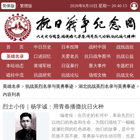
简体版
/
繁體版
2026年8月10日 星期一 20:40:15
首 页
中日历史
日本投降
战时中国
战线战役
英雄名录
口述回忆
关爱老兵
抗日战争图书
抗战公益
本站动态
黄埔军校
日寇暴行
重大事件
馆
专题栏目
砥柱中流
抗战研究
抗战论坛
场馆文物
抗战文化
英雄名录
>
抗战英烈名录与英勇事迹
>
湖北抗战英烈名录与英勇事迹
>
内容列表
烈士小传｜杨学诚：用青春播撒抗日火种
编者按：在历史的长河中，革命先烈们
以他们的热血和生命，为我们描绘了一幅幅
波澜壮阔的红色画卷。他们的故事，是中华
民族不屈不挠、英勇奋斗的生动写照，也是