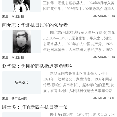
王仲华，湖北省蕲春县人。1924年8月考入黄
冈启黄中学。1926年3月，经董必武介绍加入
中国共产党。大革命时期，在湖北武汉组织
2022-04-07 10:04
来源：河北日报
领导学生运动、农民运动。1929年2月考入武
闻允志：华北抗日民军的领导者
昌湖北省立师范学校。1933年秋，考入北平
中国大学政治经济系。一二·九爱国运动领导
闻允志(河北省退役军人事务厅供图)闻允
人之一。1936年5
志(1904—1940)，原名家骅，字永之，湖北
省浠水县人。1926年加入中国共产党。1928
年赴日本留学，入早稻田大学经济系，1930
年转入东京工业大学机械系。九一八事变
2022-04-07 10:04
来源：河北日报
后，被推为该校中国留学生代表和留日学生
赵华应：为掩护部队撤退英勇牺牲
会负责人，发表抗日宣言，被遣送回国。
1931年12月，在上海被捕。1933年获释后，
赵华应同志是青山区青山镇人，生于
在河南偃师中学任教。1935
1921年，幼时丧父，家境清贫。1937年同胡
传经(原哈尔滨市市长)、赵华孝(他的堂兄)发
展，在青山地区乡村抗日促进会从事革命活
动。当时党组织准备送他们到延安抗大，由
2021-03-05 14:03
来源：共产党员网
于延安周围被国民党胡宗南部队封锁，只好
顾士多：打响新四军抗日第一仗
留在当地打游击。1939年至1942年赵华应和
赵华孝(同为新四军五师战士)在汉口东西湖
顾士多(1914年—1940年)，原名百汉，河