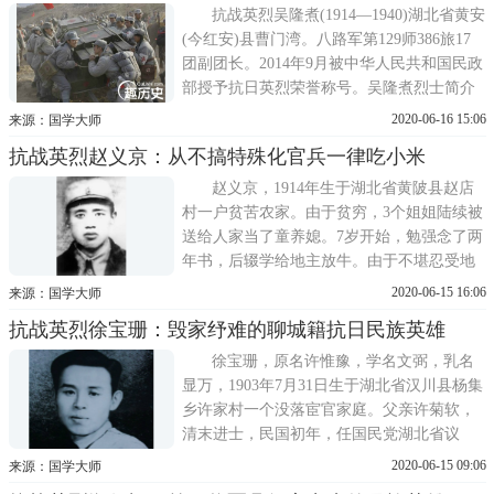
工。1928年参加中国工农红军。在此期间，
抗战英烈吴隆煮(1914―1940)湖北省黄安
其父亲被当地豪绅捉去，并烧
(今红安)县曹门湾。八路军第129师386旅17
团副团长。2014年9月被中华人民共和国民政
部授予抗日英烈荣誉称号。吴隆煮烈士简介
吴隆煮，1914年生于湖北省黄安(今红安)县
2020-06-16 15:06
来源：国学大师
曹门湾的一个贫苦农家。他1930年参加红
抗战英烈赵义京：从不搞特殊化官兵一律吃小米
军，随红四方面军转战鄂豫皖和川陕根据
地，参加了长征，先后担任过班长、排长、
赵义京，1914年生于湖北省黄陂县赵店
指导员、营政委等职
村一户贫苦农家。由于贫穷，3个姐姐陆续被
送给人家当了童养媳。7岁开始，勉强念了两
年书，后辍学给地主放牛。由于不堪忍受地
主的打骂，一气跑到武汉，当了学徒工，后
2020-06-15 16:06
来源：国学大师
又过起流浪生活，饱尝了旧社会穷人的辛酸
抗战英烈徐宝珊：毁家纾难的聊城籍抗日民族英雄
与苦难。1930年，为了推翻黑暗的社会，赵
义京回到家乡参加了秋收起义，加入工农红
徐宝珊，原名许惟豫，学名文弼，乳名
军，1931年加入共青团
显万，1903年7月31日生于湖北省汉川县杨集
乡许家村一个没落宦官家庭。父亲许菊软，
清末进士，民国初年，任国民党湖北省议
员，后辞职回乡任教。徐宝珊有兄弟四人，
2020-06-15 09:06
来源：国学大师
他排行第三。长期受严父的教育和影响，他