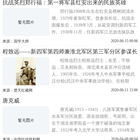
抗战英烈郑行福：第一将军县红安出来的民族英雄
奋发向上，刻苦好学，受到父母喜爱和乡邻
的器重。徐宝珊18岁那年，族里兴力私学
郑行福1908年出生在红安县檀树岗清水
堂，乡邻都力举他当教师，徐宝
塘。1929年参加红军。曾参加长征。抗战全
面爆发后，1938年3月，从延安调到新四军工
作。1938年11月，任新四军江北游击纵队政
治部副主任，后任政治部主任。皖南事变后
2020-06-15 09:06
来源：国学大师
任新四军第7师供给部部长。1943年3月17
程致远——新四军第四师兼淮北军区第三军分区参谋长
日，日军第116师团和第15师团各一部及伪军
共6000多人，分8路向皖江抗日根据地巢县、
程致远烈士程致远烈士，名坚，字致
无为中心区大举扫
远，又名程咏吾。湖北浠水县苏冲分流铺
人。1905年生。1926年考入中央军事学校武
汉分校(武汉中央军事政治学校)。在校期
间，成绩优异，见解独特，无论是军事理论
2020-06-11 15:06
来源：楚天红藏网
还是军事演习，都出类拔萃，深得教官赏
唐克威
识。同年，程致远加入中国共产党。1927年7
月，程致远随贺龙、叶挺部队到江西，参加
唐克威(1913—1943)，八路军冀鲁豫军区
了南昌起义，随贺龙、叶挺
水东军分区政委。原名徐德乾，号延明。出
生于湖北省枣阳县一个濒于破落的地主家
庭。1932年考入北平大学法商系，1934年加
入中国共产党。1935年在一二&bull;九学生运
2020-04-09 08:04
来源：中国抗战胜利网