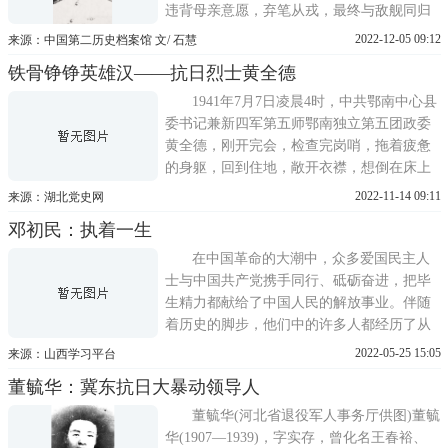
违背母亲意愿，弃笔从戎，最终与敌舰同归
于尽。纵观中国空军抗战史，不乏为国英勇
2022-12-05 09:12
来源：中国第二历史档案馆 文/ 石慧
就义的志士仁人，其中，最为接近沈光耀原
铁骨铮铮英雄汉——抗日烈士黄全德
型的历史人物是沈崇诲。航空救国，梦始笕
桥提到中国空军抗战英雄，离不开杭州城东
1941年7月7日凌晨4时，中共鄂南中心县
北小镇——笕桥，民
委书记兼新四军第五师鄂南独立第五团政委
黄全德，刚开完会，检查完岗哨，拖着疲惫
的身躯，回到住地，敞开衣襟，想倒在床上
睡一睡。但他怎么也睡不着，总觉得今天宿
2022-11-14 09:11
来源：湖北党史网
营此地不安稳，加之蚊子嗡叫，成群结队地
邓初民：执着一生
围攻，使他十分烦躁，不断拿衣襟扇打。突
然，叭传来一声枪响，黄全德一惊，他知道
在中国革命的大潮中，众多爱国民主人
这是报警枪声，所耽心
士与中国共产党携手同行、砥砺奋进，把毕
生精力都献给了中国人民的解放事业。伴随
着历史的脚步，他们中的许多人都经历了从
爱国主义者到民主主义者，再到共产主义者
2022-05-25 15:05
来源：山西学习平台
的伟大历程。邓初民，就是其中一位。邓初
董毓华：冀东抗日大暴动领导人
民，1889年10月20日出生在湖北省石首县。
父亲邓克俭在家乡做塾师兼中医。邓初民刚
董毓华(河北省退役军人事务厅供图)董毓
满5岁，就在父亲开办的
华(1907—1939)，字实存，曾化名王春裕、