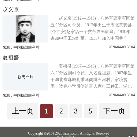
动中遭逮捕，后被营救获释。1937年抗日战
赵义京
争全面爆发后，入延安抗日军政大学学习，
毕业后分配到中共中央组织部工作。1938年9
赵义京(1912—1943)，八路军冀南军区第
月，任中共冀南
五军分区司令员。1912年出生于湖北黄安县
(今红安)赵家店一个贫苦农民家庭。1930年
参加中国工农红军。1933年加入中国共产
党。1934年参加长征。到达陕北后，入抗日
2020-04-09 08:04
来源：中国抗战胜利网
军政大学学习。1937年抗日战争全面爆发
夏祖盛
后，赵义京由抗大毕业，随八路军一二九师
开赴太行，转战华北，开展游击战争。1939
夏祖盛(1907—1943)，八路军冀南军区第
年9月，调任冀南军区
六军分区副司令员。又名夏祖威。1907年生
于湖北省麻城县乘马岗跳石河村。家境贫
困，读完小学后便给富人家打工种田。湖北
黄麻起义后，夏祖盛于1930年参加中国工农
2020-04-09 08:04
来源：中国抗战胜利网
红军第一军，年底加入中国共产党。1931年
编入红军第十二师，参加过四次反围剿的战
上一页
1
2
3
5
下一页
斗。后随四方面军爬雪山、过草地，历经千
难万险，走完长征路。1936年
Copyright ©2014-2023 krzzjn.com All Rights Reserved