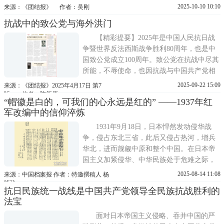
的抗日民族统一战线工作，为抗日民主根据
2025-10-10 10:10
来源：《团结报》 作者：吴刚
地的发展和巩固奠定了坚实基础。▲李先念
抗战中的致公党与海外洪门
抗日战争全面爆发初期，中共在鄂豫皖边区
的抗日民族武装力量十分薄弱，仅有十几支
【精彩提要】2025年是中国人民抗日战
力量弱小、分散各地
争暨世界反法西斯战争胜利80周年，也是中
国致公党成立100周年。致公党在抗战中尽其
所能，不辱使命，也因抗战与中国共产党相
识、相知。20世纪三四十年代，参与和支持
2025-09-22 15:09
来源：《团结报》2025年4月17日 第7
抗战是海外洪门最大的诉求。壹、主张停止
版 作者：陈颂原
“帽徽是白的，可我们的心永远是红的” ——1937年红
内战、共御外侮致公党是由美洲洪门致公堂
军改编中的信仰淬炼
发起组建的，秉承了洪门宗旨，支持国内建
设，参与国内
1931年9月18日，日本悍然发动侵华战
争，侵占东北三省，此后又侵占热河，增兵
华北，进而觊觎中原和整个中国。在日本帝
国主义加紧侵华、中华民族处于危难之际，
中国共产党高举民族解放的伟大旗帜，为建
2025-08-14 11:08
来源：中国档案报 作者：特邀撰稿人 杨
立抗日民族统一战线，促成全国共同抗战，
晓玲
抗日民族统一战线是中国共产党领导全民族抗战胜利的
进行了长期不懈、艰苦复杂的斗争。正义的
法宝
抉择：捐弃前嫌 共同救国西安事变的和平解
决为国共合作带来
面对日本帝国主义侵略、吞并中国的严