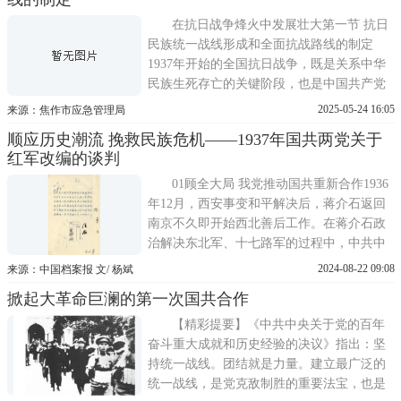
妄图制造第二个满洲国，进而吞并全中国。
1932年和1933年，
在抗日战争烽火中发展壮大第一节 抗日
民族统一战线形成和全面抗战路线的制定
1937年开始的全国抗日战争，既是关系中华
民族生死存亡的关键阶段，也是中国共产党
发展壮大的重要时期。二十世纪三十年代，
2025-05-24 16:05
来源：焦作市应急管理局
第一次世界大战后走上法西斯主义道路的
顺应历史潮流 挽救民族危机——1937年国共两党关于
德、意、日三国企图重新瓜分世界，先后结
红军改编的谈判
为反共同盟，成为欧洲和亚洲的战争策源
地。经过长期的准备
01顾全大局 我党推动国共重新合作1936
年12月，西安事变和平解决后，蒋介石返回
南京不久即开始西北善后工作。在蒋介石政
治解决东北军、十七路军的过程中，中共中
央提出与蒋介石尽早和谈，商讨红军改编事
2024-08-22 09:08
来源：中国档案报 文/ 杨斌
宜。自1937年2月起，至8月下旬，为促成国
掀起大革命巨澜的第一次国共合作
共重新合作，实现共同抗日，中国共产党先
后就红军改编等问题与国民党进行了5次谈
【精彩提要】《中共中央关于党的百年
判。1937年2月，中
奋斗重大成就和历史经验的决议》指出：坚
持统一战线。团结就是力量。建立最广泛的
统一战线，是党克敌制胜的重要法宝，也是