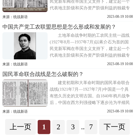
民党新军阀在帝国主义支持下，建立起一个
代表地主阶级和买办资产阶级利益的独裁专
制政权。中国共产党继续推进彻底地反帝反
2023-08-19 10:08
来源：统战新语
封建的民主革命，领导了十年土地革命战
中国共产党工农联盟思想是怎么形成和发展的？
争。在土地革命时期，党紧紧依靠农民这个
革命主要同盟军，建立和巩固工农民主统一
土地革命战争时期的工农民主统一战线
战线，开辟了一条适合
(1927年8月—1937年7月)以蒋介石为首的国
民党新军阀在帝国主义支持下，建立起一个
代表地主阶级和买办资产阶级利益的独裁专
制政权。中国共产党继续推进彻底地反帝反
2023-08-19 10:08
来源：统战新语
封建的民主革命，领导了十年土地革命战
国民革命联合战线是怎么破裂的？
争。在土地革命时期，党紧紧依靠农民这个
革命主要同盟军，建立和巩固工农民主统一
建党初期和大革命时期的国民革命联合
战线，开辟了一条适合
战线(1921年7月—1927年7月)中国是一个具
有悠久历史的文明古国。自1840年鸦片战争
后，中国在西方列强侵略下逐步沦为半殖民
地半封建国家。为了实现民族独立和人民解
2023-08-19 10:08
来源：统战新语
放，中国各民族的人民大众，包括工人阶
级、农民阶级、城市小资产阶级、民族资产
上一页
1
2
3
..
7
下一页
阶级和其他爱国人士，对帝国主义和封建主