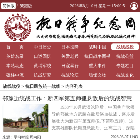
简体版
/
繁體版
2026年8月10日 星期一 15:00:51
战线战役
首 页
中日历史
日本投降
战时中国
英雄名录
口述回忆
关爱老兵
抗日战争图书
抗战公益
本站动态
黄埔军校
日寇暴行
重大事件
馆
专题栏目
砥柱中流
抗战研究
抗战论坛
场馆文物
抗战文化
战线战役
>
抗日民族统一战线
> 内容列表
鄂豫边统战工作：新四军第五师孤悬敌后的统战智慧
1938年10月武汉沦陷后，中国共产党领
导的鄂豫地方武装在敌后浴血抗战，逐步发
展壮大为新四军第五师(以下简称五师)。这
支英雄部队长期孤悬敌后、远离主力，深陷
日伪顽三方夹击的困境。在李先念师长的率
2026-03-07 11:03
来源：学习时报 周向阳