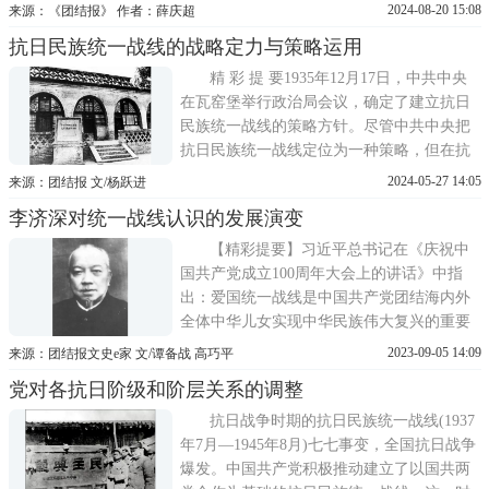
党执政兴国的重要法宝。2024年是实现国共
2024-08-20 15:08
来源：《团结报》 作者：薛庆超
合作的国民党第一次全国代表大会召开100周
抗日民族统一战线的战略定力与策略运用
年。回顾历史，展望未来，可以从中得到许
多有益的启示。01把马克思主义基本原理同
精 彩 提 要1935年12月17日，中共中央
中国具体实际
在瓦窑堡举行政治局会议，确定了建立抗日
民族统一战线的策略方针。尽管中共中央把
抗日民族统一战线定位为一种策略，但在抗
日战争中，从统一战线所包含的内容看，其
2024-05-27 14:05
来源：团结报 文/杨跃进
战略地位是毋庸置疑的。也就是说，抗日民
李济深对统一战线认识的发展演变
族统一战线具有战略性意义，而实现它的战
略性，就必须保持它的战略定力，这关系到
【精彩提要】习近平总书记在《庆祝中
国家和民族的前途命
国共产党成立100周年大会上的讲话》中指
出：爱国统一战线是中国共产党团结海内外
全体中华儿女实现中华民族伟大复兴的重要
法宝。李济深积极参与中国共产党的统一战
2023-09-05 14:09
来源：团结报文史e家 文/谭备战 高巧平
线工作，并随时代潮流不断与时俱进。梳理
党对各抗日阶级和阶层关系的调整
李济深对统一战线认识的产生和深化过程，
从历史中不断汲取营养，在奋力实现中华民
抗日战争时期的抗日民族统一战线(1937
族伟大复兴的重要战略阶
年7月—1945年8月)七七事变，全国抗日战争
爆发。中国共产党积极推动建立了以国共两