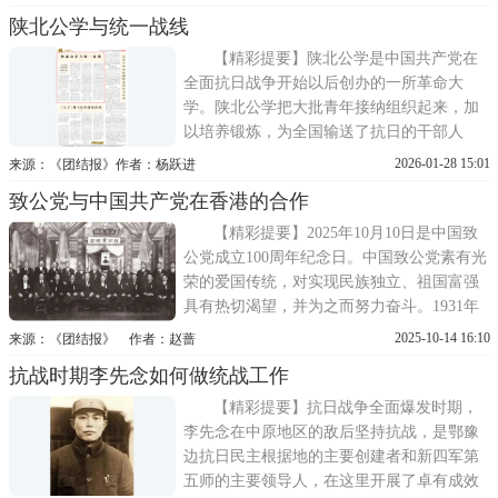
领下，五师创造性运用统一战线这一法宝，
陕北公学与统一战线
广泛团结工农群众、开明士绅、国民党中的
爱国人士等进步力量，在复杂斗争中凝聚抗
【精彩提要】陕北公学是中国共产党在
战合力。湖北省档案馆保存的
全面抗日战争开始以后创办的一所革命大
学。陕北公学把大批青年接纳组织起来，加
以培养锻炼，为全国输送了抗日的干部人
才。陕北公学是1937年8月全面抗日战争初
2026-01-28 15:01
来源：《团结报》作者：杨跃进
期，在中共中央和毛泽东亲切关怀下创办
致公党与中国共产党在香港的合作
的。当时在抗日民族统一战线的感召下，全
国各地尤其是沦陷区的广大青年，怀抱着抗
【精彩提要】2025年10月10日是中国致
日救亡的热忱，奔赴延安，
公党成立100周年纪念日。中国致公党素有光
荣的爱国传统，对实现民族独立、祖国富强
具有热切渴望，并为之而努力奋斗。1931年
10月，从致公党在香港成立中央党部，到
2025-10-14 16:10
来源：《团结报》 作者：赵蔷
1949年底中央总部迁至广州，18年间致公党
抗战时期李先念如何做统战工作
在香港这片土地上与中国共产党不断走进、
携手抗日，内战爆发后又团结华人华侨反对
【精彩提要】抗日战争全面爆发时期，
独裁、争取民主，最终在
李先念在中原地区的敌后坚持抗战，是鄂豫
边抗日民主根据地的主要创建者和新四军第
五师的主要领导人，在这里开展了卓有成效