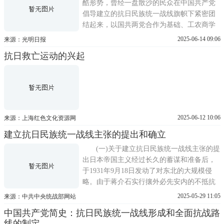
酷形势，曾经一盘散沙的民众在中国共产党
倡导建立的抗日民族统一战线旗帜下紧密团
结起来，以国共两党合作为基础、工农商学
兵各界、各族人民、各民主党派、各抗日团
2025-06-14 09:06
来源：光明日报
体、各界爱国人士以及港澳台同胞、海外侨
抗日救亡运动的兴起
胞团结起来，组成全民族反对日本侵略者和
汉奸卖国贼的钢铁长城，取得了近代以来中
国人民反对外敌入侵的第一次
2025-06-12 10:06
来源：上海红色文化资源网
建立抗日民族统一战线主张的提出和确立
(一)关于建立抗日民族统一战线主张的提
出日本帝国主义经过长久的蓄谋和准备后，
于1931年9月18日发动了对东北的大规模侵
略。由于蒋介石实行攘外必先安内的不抵抗
政策，不到半年，东北三省全部沦于日军敌
2025-05-29 11:05
来源：中共中央统战部网站
手。九一八事变后，日本帝国主义积极准备
中国共产党简史：抗日民族统一战线形成和全面抗战路
扩大对中国的侵略战争，把目标指向华北，
线的制定