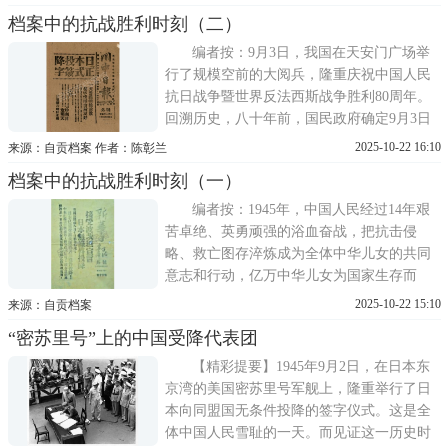
后的胜利。在延安的清凉山上，与党中央机
档案中的抗战胜利时刻（二）
关报《解放日报》并肩战斗在一起的新华社
工作人员也为迎接抗战胜利的到来而兴奋地
编者按：9月3日，我国在天安门广场举
忙碌着。新华社新闻台不断收
行了规模空前的大阅兵，隆重庆祝中国人民
抗日战争暨世界反法西斯战争胜利80周年。
回溯历史，八十年前，国民政府确定9月3日
为抗日战争胜利日；中华人民共和国成立
2025-10-22 16:10
来源：自贡档案 作者：陈彰兰
后，曾将8月15日定为抗战胜利纪念日，1951
档案中的抗战胜利时刻（一）
年8月重新确定9月3日为纪念日并延续至今，
成为铭刻民族记忆的重要坐标。1945年9月2
编者按：1945年，中国人民经过14年艰
日，日本政府在东京湾美
苦卓绝、英勇顽强的浴血奋战，把抗击侵
略、救亡图存淬炼成为全体中华儿女的共同
意志和行动，亿万中华儿女为国家生存而
战、为民族复兴而战、为人类正义而战，最
2025-10-22 15:10
来源：自贡档案
终迎来了中国人民抗日战争的伟大胜利。
“密苏里号”上的中国受降代表团
1945年8月，在抗战胜利到来的时刻，报纸、
档案以各自的方式记录下了许多激动人心的
【精彩提要】1945年9月2日，在日本东
场景。80年后，当我们在档案
京湾的美国密苏里号军舰上，隆重举行了日
本向同盟国无条件投降的签字仪式。这是全
体中国人民雪耻的一天。而见证这一历史时