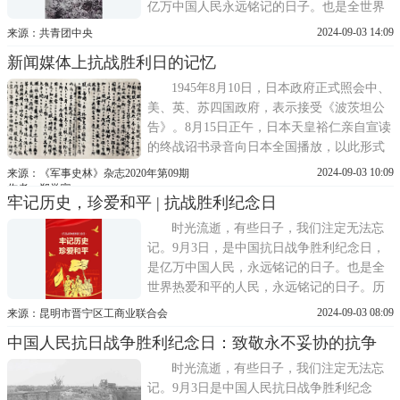
亿万中国人民永远铭记的日子。也是全世界
热爱和平的人民永远铭记的日子。为什么将9
2024-09-03 14:09
来源：共青团中央
月3日这一天定为抗战胜利日?透过历史的尘
新闻媒体上抗战胜利日的记忆
烟，胜利的场面向我们走来。时间回到79年
前。1945年9
1945年8月10日，日本政府正式照会中、
美、英、苏四国政府，表示接受《波茨坦公
告》。8月15日正午，日本天皇裕仁亲自宣读
的终战诏书录音向日本全国播放，以此形式
正式宣布无条件投降。9月2日，在东京湾的
2024-09-03 10:09
来源：《军事史林》杂志2020年第09期
美国军舰密苏里号上，日本代表在投降书上
作者：郑学富
牢记历史，珍爱和平 | 抗战胜利纪念日
签字。中国人民经过14年艰苦卓绝、英勇顽
强的浴血奋战，终于迎来了抗日战争的最后
时光流逝，有些日子，我们注定无法忘
胜利。在此期间，
记。9月3日，是中国抗日战争胜利纪念日，
是亿万中国人民，永远铭记的日子。也是全
世界热爱和平的人民，永远铭记的日子。历
史背景1931年9月18日，日本侵略者发动九·
2024-09-03 08:09
来源：昆明市晋宁区工商业联合会
一八事变，抗日战争爆发，日本军队侵占中
中国人民抗日战争胜利纪念日：致敬永不妥协的抗争
国东北。1937年7月7日，日本侵略者炮轰宛
平县城、进攻卢沟桥，发动全面侵华战
时光流逝，有些日子，我们注定无法忘
记。9月3日是中国人民抗日战争胜利纪念