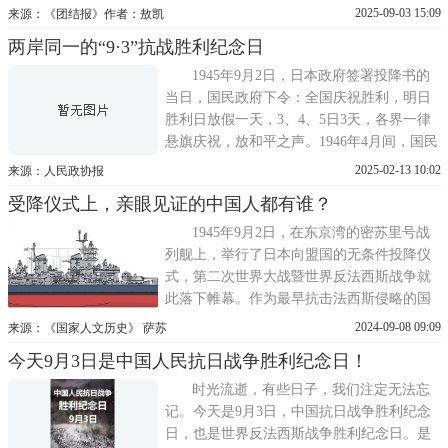
刻的中国代表团，自组团到出席受降仪式，
2025-09-03 15:09
来源：《团结报》作者：敖凯
再到回国这20余天的经历与观感，则鲜为人
两岸同一的“9·3”抗战胜利纪念日
知。▲徐永昌在日本投降书上签字▲日本外
相重光葵在投降书上签字徐永昌担任团长8月
1945年9月2日，日本政府签署投降书的
12日，就在日
当日，国民政府下令：全国庆祝胜利，明日
胜利日放假一天，3、4、5日3天，各界一律
悬旗庆祝，放和平之声。1946年4月间，国民
政府议决：以9月3日为抗战胜利纪念日。
2025-02-13 10:02
来源：人民政协报
1949年12月23日，政务院颁布了《全国年节
受降仪式上，亲眼见证的中国人都有谁？
及纪念日放假办法》，其中也有抗战胜利纪
念日，但时间定在8月15日。对此，社会上有
1945年9月2日，在东京湾的密苏里号战
人提出异议，差不多
列舰上，举行了日本向盟国的无条件投降仪
式，第二次世界大战暨世界反法西斯战争就
此落下帷幕。作为最早抗击法西斯侵略的国
家和战后五大国之一，中国代表光荣地参加
2024-09-08 09:09
来源：《国家人文历史》 萨苏
了这一仪式，和各同盟国一起，在日本帝国
今天9月3日是中国人民抗日战争胜利纪念日！
的投降书上签字受降。不过，为什么把这样
一个隆重庄严的仪式布置在该舰上如此狭小
时光流逝，有些日子，我们注定无法忘
的一个地方?空间局
记。今天是9月3日，中国抗日战争胜利纪念
日，也是世界反法西斯战争胜利纪念日。是