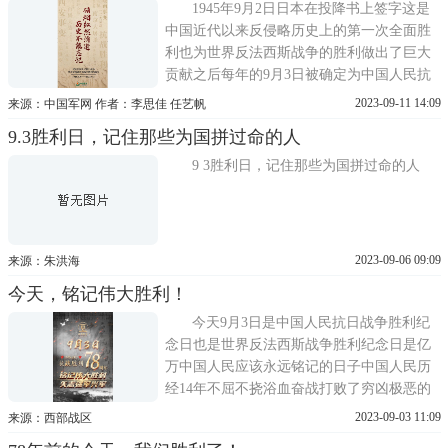
日，也是世界反法西斯战争胜利纪念日。这
1945年9月2日日本在投降书上签字这是
一天，中国人民永
中国近代以来反侵略历史上的第一次全面胜
利也为世界反法西斯战争的胜利做出了巨大
贡献之后每年的9月3日被确定为中国人民抗
日战争胜利纪念日牢记历史 警钟长鸣一张长
2023-09-11 14:09
来源：中国军网 作者：李思佳 任艺帆
图来回顾那段艰辛的历程14年艰苦卓绝抗战
9.3胜利日，记住那些为国拼过命的人
中国人民在共产党领导下不畏强暴、血战到
底百折不挠、坚忍不拔凝结成伟大的抗战精
9 3胜利日，记住那些为国拼过命的人
神78载时光流逝硝烟纵然消逝历
2023-09-06 09:09
来源：朱洪海
今天，铭记伟大胜利！
今天9月3日是中国人民抗日战争胜利纪
念日也是世界反法西斯战争胜利纪念日是亿
万中国人民应该永远铭记的日子中国人民历
经14年不屈不挠浴血奋战打败了穷凶极恶的
日本军国主义侵略者赢得了近代以来中国反
2023-09-03 11:09
来源：西部战区
抗外敌入侵的第一次完全胜利为此付出的血