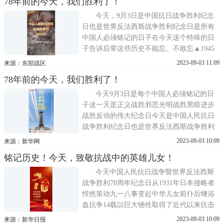
78年前的今天，我们胜利了！
与泪我们永远铭记无数革命先烈抛头颅
今天，9月3日是中国抗日战争胜利纪念
日也是世界反法西斯战争胜利纪念日是所有
中国人必须铭记的日子在今天这个特殊的日
子告诉后辈这些历史不能忘、不敢忘▲1945
年9月2日，日本代表签署无条件投降书。透
2023-09-03 11:09
来源：东部战区
过历史尘烟胜利的场面历久弥新1945年9月2
78年前的今天，我们胜利了！
日泊于东京湾的密苏里号战列舰在包括中国
在内的9个受降国
今天9月3日是每个中国人必须铭记的日
子这一天是正义战胜邪恶光明战胜黑暗进步
战胜反动的伟大纪念日今天是中国人民抗日
战争胜利纪念日也是世界反法西斯战争胜利
纪念日1945年9月2日，泊于东京湾的美国战
2023-09-03 10:09
来源：新华网
舰密苏里号上，在包括中国在内的9个受降国
铭记历史！今天，致敬抗战中的英雄儿女！
代表注视下，日本在投降书上签字。之后的9
月3日，被确定
今天中国人民抗日战争暨世界反法西斯
战争胜利78周年纪念日从1931年日本侵略者
悍然策动九一八事变起中华儿女前仆后继浴
血抗争14载以巨大牺牲取得了近代以来抗击
外敌入侵的第一次完全胜利钢铁战士杨靖宇
2023-09-03 10:09
来源：新华日报