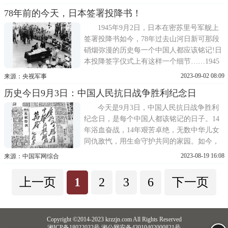
抗日名将左权虎胆将军彭雪枫……无数英雄
78年前的今天，日本签署投降书！
儿女用血肉之躯换来了山河无恙、人民无忧
1945年9月2日，日本在密苏里号军舰上
签署投降书如今，78年过去山河日新可那段
硝烟弥漫的历史每一个中国人都应该铭记!日
本投降签字仪式上有这样一个细节……1945
年9月2日日本向盟军投降仪式在密苏里号军
2023-09-02 08:09
来源：央视军事
舰上举行日本正式在投降书上签字第一个报
历史今日9月3日：中国人民抗日战争胜利纪念日
道日本签字投降的人是中国记者曾安波
▲1945年9月2日，日方代表登上密苏里号美
今天是9月3日，中国人民抗日战争胜利
军军舰，签署投降书在日本向盟
纪念日，是每个中国人都该铭记的日子。14
年浴血奋战，14年艰苦卓绝，无数中华儿女
同仇敌忾，用生命守护共同的家园。如今，
硝烟散去，和平安宁，然而曾经那段血泪写
2023-08-19 16:08
来源：中国军网综合
就的过去不能忘，那场不屈不挠的抗争不敢
忘。铭记历史，吾辈自强!我们，从未遗忘!
上一页
1
2
3
6
下一页
Copyright ©2014-2023 krzzjn.com All Rights Reserved
湘ICP备18022032号 湘公网安备43010402000821号