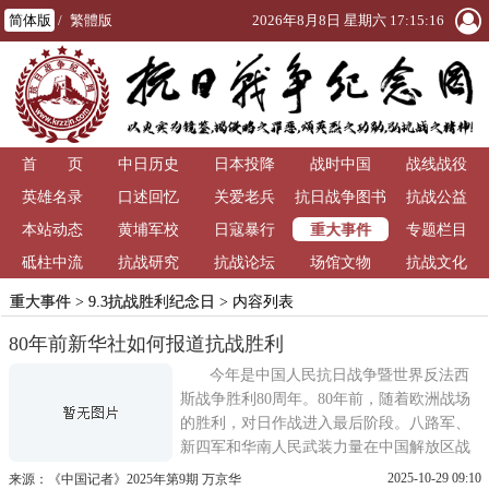
简体版
/
繁體版
2026年8月8日 星期六 17:15:17
首 页
中日历史
日本投降
战时中国
战线战役
英雄名录
口述回忆
关爱老兵
抗日战争图书
抗战公益
重大事件
本站动态
黄埔军校
日寇暴行
馆
专题栏目
砥柱中流
抗战研究
抗战论坛
场馆文物
抗战文化
重大事件
>
9.3抗战胜利纪念日
> 内容列表
80年前新华社如何报道抗战胜利
今年是中国人民抗日战争暨世界反法西
斯战争胜利80周年。80年前，随着欧洲战场
的胜利，对日作战进入最后阶段。八路军、
新四军和华南人民武装力量在中国解放区战
场对日伪军发起了大规模攻势，准备夺取最
2025-10-29 09:10
来源：《中国记者》2025年第9期 万京华