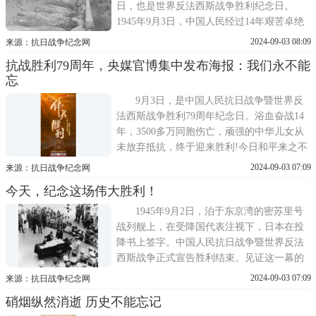
日，也是世界反法西斯战争胜利纪念日。
1945年9月3日，中国人民经过14年艰苦卓绝
的斗争，打败了日本军国主义侵略者，取得
2024-09-03 08:09
来源：抗日战争纪念网
了抗日战争的伟大胜利。也是在这一天，中
抗战胜利79周年，央媒官博集中发布海报：我们永不能
国人民同世界人民一道，以顽强的意志和英
忘
勇的斗争，彻底打败了法西斯主义。为了这
一天，中国付出沉重代价
9月3日，是中国人民抗日战争暨世界反
法西斯战争胜利79周年纪念日。浴血奋战14
年，3500多万同胞伤亡，顽强的中华儿女从
未放弃抵抗，终于迎来胜利!今日和平来之不
易，脚下这片土地，是先烈浴血守卫的山
2024-09-03 07:09
来源：抗日战争纪念网
河。铭记历史，爱我中华，奋勇前进!1945年
今天，纪念这场伟大胜利！
9月3日，我们永不能忘!3日零时，@人民日
报、@人民网、@央视新闻、@央视军事、
1945年9月2日，泊于东京湾的密苏里号
@中国军号、@解放军
战列舰上，在受降国代表注视下，日本在投
降书上签字。中国人民抗日战争暨世界反法
西斯战争正式宣告胜利结束。见证这一幕的
记者朱启平在报道中写下笔力千钧的一句旧
2024-09-03 07:09
来源：抗日战争纪念网
耻已湔雪，中国应新生。△日本代表签署投
硝烟纵然消逝 历史不能忘记
降书9月3日是中国人民抗日战争胜利纪念