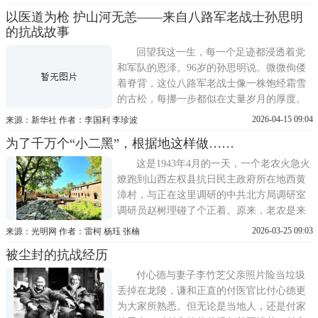
次，最终见证了抗日战争的伟大胜利。
以医道为枪 护山河无恙——来自八路军老战士孙思明
作战之余，龚业悌还写下一部抗战飞行日
的抗战故事
记，以细腻笔触记录了1937年至1938年间的
空战历程与生活点滴。在他的文
回望我这一生，每一个足迹都浸透着党
和军队的恩泽。96岁的孙思明说。微微佝偻
着脊背，这位八路军老战士像一株饱经霜雪
的古松，每挪一步都似在丈量岁月的厚度。
枯竹般的手指虽有些发颤，却执着又热情地
2026-04-15 09:04
来源：新华社 作者：李国利 李珍波
攥着记者的手，指节里仍蕴藏着当年紧握步
为了千万个“小二黑”，根据地这样做……
枪的力道。1929年11月，孙思明出生在山东
临朐一个贫苦农民家中。上到小学五年级，
这是1943年4月的一天，一个老农火急火
鬼子来了就没法再上
燎跑到山西左权县抗日民主政府所在地西黄
漳村，与正在这里调研的中共北方局调研室
调研员赵树理碰了个正着。原来，老农是来
告状的。他的侄子，横岭村男青年岳冬至因
2026-03-25 09:03
来源：光明网 作者：雷柯 杨珏 张楠
为和女青年自由恋爱，不被人理解，酿成了
被尘封的抗战经历
悲剧。赵树理便以此为素材，创作了小说
《小二黑结婚》。他把稿子交给北方局党校
付心德与妻子李竹芝父亲照片险当垃圾
的杨献珍，杨献
丢掉在龙陵，谦和正直的付医官比付心德更
为大家所熟悉。但无论是当地人，还是付家