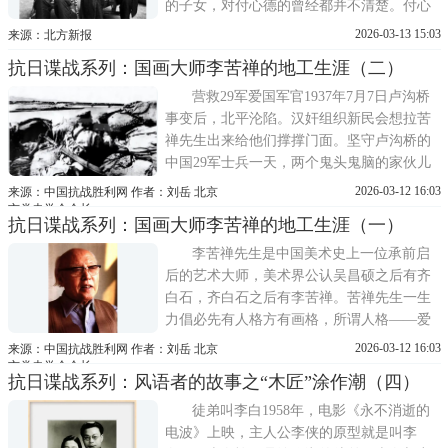
的子女，对付心德的曾经都并不清楚。付心
德右腿小腿肚上有个伤疤，他自己说，那是
2026-03-13 15:03
来源：北方新报
在淞沪战场上被鬼子打的，不过没有伤着骨
抗日谍战系列：国画大师李苦禅的地工生涯（二）
头。《龙陵县文史资料选集》第一卷中，有
个叫李丛枝的文史干部曾经对付心德做过详
营救29军爱国军官1937年7月7日卢沟桥
细的采访和报道
事变后，北平沦陷。汉奸组织新民会想拉苦
禅先生出来给他们撑撑门面。坚守卢沟桥的
中国29军士兵一天，两个鬼头鬼脑的家伙儿
来到复兴门内柳树井胡同2号苦禅先生家，对
2026-03-12 16:03
来源：中国抗战胜利网 作者：刘岳 北京
他说：只要您说句话，有你官做。苦禅先生
市党史学会会长
抗日谍战系列：国画大师李苦禅的地工生涯（一）
说：我李某只会画画儿，不会当官。其中一
个家伙涨红着脸说：你别敬酒不吃吃罚酒。
李苦禅先生是中国美术史上一位承前启
闻听
后的艺术大师，美术界公认吴昌硕之后有齐
白石，齐白石之后有李苦禅。苦禅先生一生
力倡必先有人格方有画格，所谓人格——爱
国第一。他的作品正、大、高、奇，充满雄
2026-03-12 16:03
来源：中国抗战胜利网 作者：刘岳 北京
浑激荡、浩然正气，尽显阳刚之美。画如其
市党史学会会长
抗日谍战系列：风语者的故事之“木匠”涂作潮（四）
人，苦禅先生既是一位国画写意大师，也是
一位爱国志士，他的抗日地下情报生涯故事
徒弟叫李白1958年，电影《永不消逝的
至今鲜为人知。李苦禅先生
电波》上映，主人公李侠的原型就是叫李