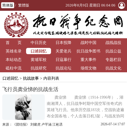
简体版
/
繁體版
2026年8月9日 星期日 06:04:07
首 页
中日历史
日本投降
战时中国
战线战役
口述回忆
英雄名录
关爱老兵
抗日战争图书
抗战公益
本站动态
黄埔军校
日寇暴行
重大事件
馆
专题栏目
砥柱中流
抗战研究
抗战论坛
场馆文物
抗战文化
口述回忆
>
抗战故事
> 内容列表
飞行员龚业悌的抗战生活
龚业悌 龚业悌（1914-1996年），湖
南湘潭人，抗日战争时期中国空军传奇式的
英雄飞行员。他亲历空战183次，空战轨迹遍
布全国各地，个人击落日机3架，与战友协同
击落日机6架，击伤日机无数。他曾经重伤三
2026-07-14 17:07
来源：《团结报》 刘啸虎 卢芊涵 江彬丞