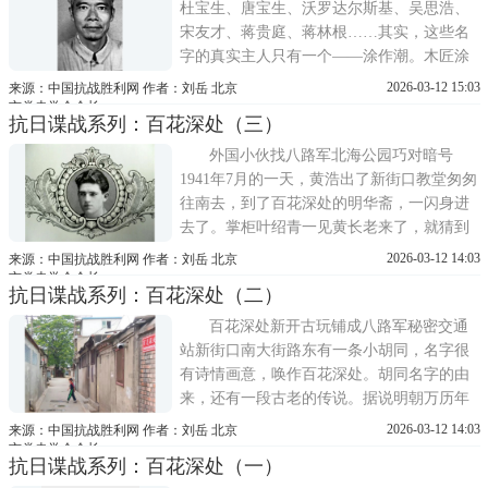
通信的人少之又少
杜宝生、唐宝生、沃罗达尔斯基、吴思浩、
宋友才、蒋贵庭、蒋林根……其实，这些名
字的真实主人只有一个——涂作潮。木匠涂
作潮 涂胜华提供涂作潮是长沙人，小时候家
2026-03-12 15:03
来源：中国抗战胜利网 作者：刘岳 北京
境贫寒，13岁就辍学当了木匠。1920年，17
市党史学会会长
抗日谍战系列：百花深处（三）
岁的涂作潮成为湖南劳工会的第一批会员。
1924年，他从长沙来到上海，在恒丰纱厂打
外国小伙找八路军北海公园巧对暗号
零工。这一年，经
1941年7月的一天，黄浩出了新街口教堂匆匆
往南去，到了百花深处的明华斋，一闪身进
去了。掌柜叶绍青一见黄长老来了，就猜到
又有重要的任务了。叶绍青抢先问：长老，
2026-03-12 14:03
来源：中国抗战胜利网 作者：刘岳 北京
又运药品吗？黄浩解释：不是。明天吴又居
市党史学会会长
抗日谍战系列：百花深处（二）
到北海公园与一位奥地利人接头，然后由你
送他到妙峰山。黄浩地工组这次要护送的奥
百花深处新开古玩铺成八路军秘密交通
地利人就是傅莱
站新街口南大街路东有一条小胡同，名字很
有诗情画意，唤作百花深处。胡同名字的由
来，还有一段古老的传说。据说明朝万历年
间，有一对年轻的张氏夫妇，在北京新街口
2026-03-12 14:03
来源：中国抗战胜利网 作者：刘岳 北京
以南的地方，买了20多亩地，把这块菜地变
市党史学会会长
抗日谍战系列：百花深处（一）
成了一处幽静的花园。于是乎，文人墨客纷