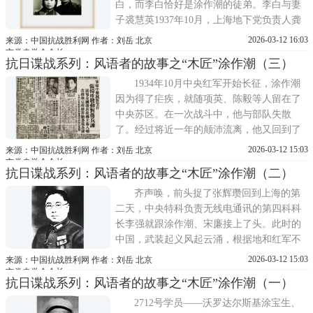
白，而李白恰好是涂作潮的徒弟。李白与妻
子裘慧英1937年10月，上海地下党负责人龚
饮冰给涂作潮引见了刚从延安来的报务员李
2026-03-12 16:03
来源：中国抗战胜利网 作者：刘岳 北京
白。其实他们两人在中央苏区时就认识。
市党史学会会长
抗日谍战系列：风语者的故事之“木匠”涂作潮（三）
1931年，李白是中央红军第二批无线电训练
班的12名学员之一，涂作潮当过他的机务老
1934年10月中央红军开始长征，涂作潮
师。这回组织上希望涂作
因为得了疟疾，就随项英、陈毅等人留在了
中央苏区。在一次战斗中，他与部队失散
了。经过将近一年的颠沛流离，他又回到了
上海，与地下党组织取得了联系，继续干起
2026-03-12 15:03
来源：中国抗战胜利网 作者：刘岳 北京
了地下工作。木匠涂作潮归队的消息传到陕
市党史学会会长
抗日谍战系列：风语者的故事之“木匠”涂作潮（二）
北后，周恩来两次电令调他到西安或延安工
作。留苏时的老同学、张学良的秘书、中共
齐声唤，前头捉了张辉瓒回到上海的第
驻东北军代表刘鼎来上海秘
二天，中央特科负责无线电通讯的第四科科
长李强就跟涂作潮、宋廉接上了头。此时的
中国，武装起义风起云涌，根据地和红军不
断扩大，但中央与各根据地之间的通讯联络
2026-03-12 15:03
来源：中国抗战胜利网 作者：刘岳 北京
还靠交通员往返，不但速度慢而且非常危
市党史学会会长
抗日谍战系列：风语者的故事之“木匠”涂作潮（一）
险，迫切需要建立自己的电台。于是，周恩
来指示李强筹建电台。当时中共学过无线电
2712号学员——沃罗达尔斯基涂宝生、