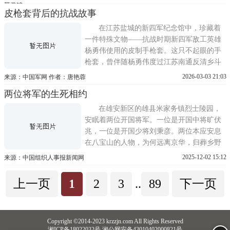
屋柱早已斑驳，爬满岁月的痕迹，而3个铜板
莫癸键
皮枪套背后的抗战故事
露出的部分依然闪闪发亮，成为红军严守群
众纪律、与人民群众鱼水情深的珍贵见证。
在江苏盐城的新四军纪念馆中，珍藏着
1935年2月3日，正值
一件特殊文物——抗战时期新四军敌工英雄
杨勇伟使用的皮制手枪套。这只不起眼的手
枪套，曾伴随杨勇伟度过江苏南通反清乡斗
争最艰难的岁月，见证了他带领的短枪队在
2026-03-03 21:03
来源：中国军网 作者：唐艳蓉
当地掀起轰轰烈烈的袭据点、锄汉奸行动。
两位将军的生死相约
1943年2月下旬，为应对日伪军在苏中地区的
清乡行动，苏中军区从公安局和南通县警卫
在雄安新区的雄县米家务镇烈士陵园，
团侦察排抽调20余名骨
安眠着两位开国将军。一位是开国中将旷伏
兆，一位是开国少将刘秉彦。两位本应安息
在八宝山的人物，为何远离京华，归葬乡野
呢？原来，抗战时，二人同在冀中十分区，
2025-12-02 15:12
来源：中国组织人事报新闻网
一位是司令员，另一位是政委兼地委书记。
冀中十分区位于京津保三角地带，被公认为
上一页
1
2
3
..
89
下一页
敌后战场中最残酷的地区。刘秉彦司令员和
旷伏兆政委结下了深厚的
Copyright ©2014-2023 krzzjn.com All Rights Reserved
湘ICP备18022032号 湘公网安备43010402000821号