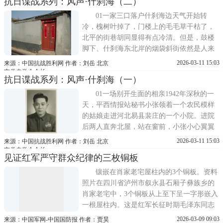
抗日谍战系列：风声·什刹海（二）
王文、王凤岐将发报机装在一个煤油桶里，
在北院挖了一个深坑埋起来，在上面砌了花
01一家三口落户什刹海边天气开始转
池，种上
冷，槐树叶掉了，门楼上的毛毛草干枯了，
北平的街巷胡同显得有点冷清。但是，鼓楼
脚下、什刹海东北岸的烟袋斜街依然是人来
人往。烟袋斜街西口东北向的小石碑胡同，
2026-03-11 15:03
来源：中国抗战胜利网 作者：刘岳 北京
此时更显得寂静。小石碑胡同。刘岳 摄几天
市党史学会会长
抗日谍战系列：风声·什刹海（一）
前，胡同11号小院搬进来一位陈老太太，长
得富态，穿得也体面，家里收拾得很利落，
01一场别开生面的相亲1942年深秋的一
只等儿子回来。
天，平西情报站秘书小张领着一个农民模样
的姑娘走进河北易县裴庄的一个小院。进院
后两人直奔北屋，站在窗前，小张小心翼翼
地用手指将窗户纸捅了个小洞，对有些腼腆
2026-03-11 15:03
来源：中国抗战胜利网 作者：刘岳 北京
的姑娘说：一会儿你就从这儿看他！姑娘没
市党史学会会长
见证红军严守群众纪律的三枚铜板
有说话，只是不好意思地点点头。过了一小
会儿，就见一个中等个子、皮肤白皙、身穿
镶嵌在肖家老宅屋柱内的3个铜板。资料
八路军装的小伙子走
照片在四川省泸州市叙永县石厢子彝族乡的
肖家老宅中，3个铜板从上至下呈一字形嵌入
一根屋柱内。这是红军长征时期毛泽东同志
留给房东肖有恩的食宿费用。90余年过去，
2026-03-09 09:03
来源：中国军网-中国国防报 作者：贾昊