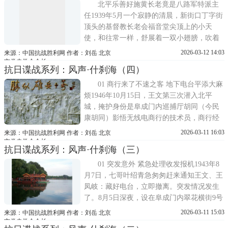
纷前来赏花、赋诗。百花深处这个名字，随
北平乐善好施黄长老竟是八路军特派主
着文人墨客的诗词歌
任1939年5月一个寂静的清晨，新街口丁字街
顶头的基督教长老会福音堂尖顶上的小天
使，和往常一样，舒展着一双小翅膀，吹着
小喇叭，沐浴在春日的晨光中。咚！咚！
2026-03-12 14:03
来源：中国抗战胜利网 作者：刘岳 北京
咚！三声不紧不慢的敲门声，在晨曦中显得
市党史学会会长
抗日谍战系列：风声·什刹海（四）
格外清晰。敲门声惊动了教堂的看门人，他
从教堂大门的小窗户探出头，睁着惺忪的睡
01 商行来了不速之客 地下电台平添大麻
眼，打量着这个敲
烦1946年10月15日，王文第三次潜入北平
城，掩护身份是阜成门内巡捕厅胡同（今民
康胡同）影悟无线电商行的技术员，商行经
理苏省吾是地下党的掩护关系。半年后，商
2026-03-11 16:03
来源：中国抗战胜利网 作者：刘岳 北京
行来了一位不速之客，给王文的地下电台添
市党史学会会长
抗日谍战系列：风声·什刹海（三）
了大麻烦。来人叫程震，是苏省吾的同学，
时任国民党新一军战车队队长，从长春来北
01 突发意外 紧急处理收发报机1943年8
平为新一军剧团买
月7日，七哥叶绍青急匆匆赶来通知王文、王
凤岐：藏好电台，立即撤离。突发情况发生
了。8月5日深夜，设在阜成门内翠花横街9号
中央社会部的一部秘密电台被日本宪兵当场
2026-03-11 15:03
来源：中国抗战胜利网 作者：刘岳 北京
起获，王文密台只好立即撤离。趁着夜色，
市党史学会会长