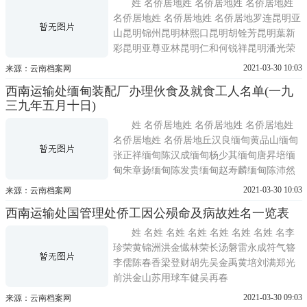
陈珠昆明林玉山昆明颜章约昆明方玉明昆明
姓 名侨居地姓 名侨居地姓 名侨居地姓
谢梅昆明丘锡九昆明龙学
名侨居地姓 名侨居地姓 名侨居地罗连昆明亚
山昆明锦州昆明林熙口昆明胡铨芳昆明葉新
彩昆明亚尊亚林昆明仁和何锐祥昆明潘光荣
昆明林永南昆明金水昆明黄文瑞昆明张福昆
2021-03-30 10:03
来源：云南档案网
明蓝洲举昆明刘顺廷昆明黄福和昆明郭峇财
西南运输处缅甸装配厂办理伙食及就食工人名单(一九
昆明周剑青昆明刘梅开昆明杨维森昆明许世
三九年五月十日)
河昆明黄世福昆明陈金题昆明温仁和昆明吴
九治昆明黄啟福昆明
姓 名侨居地姓 名侨居地姓 名侨居地姓
名侨居地姓 名侨居地丘汉良缅甸黄品山缅甸
张正祥缅甸陈汉成缅甸杨少其缅甸唐昇培缅
甸朱章扬缅甸陈发贵缅甸赵寿麟缅甸陈沛然
缅甸李松进缅甸俞财定缅甸符鸿实缅甸洪道
2021-03-30 10:03
来源：云南档案网
奥缅甸祝阿益缅甸谭金源缅甸沈阿荣缅甸黄
西南运输处国管理处侨工因公殒命及病故姓名一览表
有益缅甸朱傅英缅甸陆祥根缅甸徐九缅甸王
瑞卿缅甸刘衍富缅甸李畴荣缅甸曹金福缅甸
姓 名姓 名姓 名姓 名姓 名姓 名姓 名李
林有炎缅甸陈忠光缅甸陈
珍荣黄锦洲洪金懴林荣长汤磐雷永成符气簪
李儒陈春香梁登财胡先吴金禹黄培刘满郑光
前洪金山苏用球车健吴再春
2021-03-30 09:03
来源：云南档案网