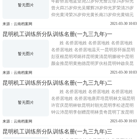
年龄侨居地蓝亚尧22岁仰光詹云珍24岁仰光
曾火粦25岁仰光吴耀辉28岁仰光罗荣清29岁
仰光黄渏荣26岁仰光黄长南23岁仰光黄锦元
36岁仰光
2021-03-30 10:03
来源：云南档案网
昆明机工训练所分队训练名册(一九三九年)一
姓 名侨居地姓 名侨居地姓 名侨居地姓
名侨居地姓 名侨居地温天一昆明苏怀振昆明
彭亚根昆明邓炳祥昆明黄清昆明滕竣中昆明
颜金推昆明黄抱德昆明罗伙桂昆明钟啟良昆
明古国光昆明马焕筹昆明李运晓昆明林文福
2021-03-30 10:03
来源：云南档案网
昆明李九昆明李全昌昆明邝兆昇昆明吴以恭
昆明机工训练所分队训练名册(一九三九年)二
昆明洪茂科昆明吴玄昌昆明刘航导昆明方玉
明昆明王明岐昆明王茀兴昆明冯玄星昆明姜
姓 名侨居地姓 名侨居地姓 名侨居地姓
自璋昆明潘德清昆明李耀
名侨居地姓 名侨居地唐昇培昆明林文福昆明
许官庆昆明林钦昆明封朝光昆明李松进昆明
钟云沛昆明李创赠昆明林贵奇昆明丁发昆明
谭金源昆明曹其信昆明陈志勇昆明李志祥昆
2021-03-30 10:03
来源：云南档案网
明林光辉昆明徐九昆明郭利昆明邓美良昆明
昆明机工训练所分队训练名册(一九三九年)三
谭礼昆明吴多柳昆明葉清泉昆明龙道文昆明