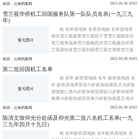
加坡庄盛新加坡刘怡淡29岁新加坡叶基福新
2021-03-30 10:03
来源：云南档案网
加坡叶亚味新加坡洪安心21岁洪安心余晚元
雪兰莪华侨机工回国服务队第一队队员名表(一九三九
新加坡钟天保新加坡颜永隆24岁新加坡周学
年)
双新加坡陈金榜新加坡辜昭才30岁新加坡黄
运生新加坡陈
姓 名侨居地姓 名侨居地姓 名侨居地李
锦兴雪兰莪葉青雪兰莪區子雪雪兰莪陈亚培
雪兰莪朱福寿雪兰莪杨思洪雪兰莪庞业煌雪
兰莪梁恒喜雪兰莪刘福雪兰莪甘谭胜雪兰莪
符家鹯雪兰莪陈永德雪兰莪郑昌雪兰莪范云
2021-03-30 10:03
来源：云南档案网
美雪兰莪荘恭雪兰莪何润荣雪兰莪林观元雪
第二批回国机工名单
兰莪冯顺昌雪兰莪何金泉雪兰莪吴家庭雪兰
莪蔡耀南雪兰莪李柏雪兰莪严福星雪兰莪谭
姓 名年 龄侨居地姓 名年 龄侨居地姓 名
耀森雪兰莪李云雪兰莪利汉平
年 龄侨居地李世容19岁新加坡龚亚才28岁新
加坡蔡仁德26岁新加坡温谭佑22岁新加坡郑
林康30岁新加坡苏坼来29岁新加坡梁乏湖28
岁新加坡陈享新加坡蒋水栖24岁新加坡佟汉
2021-03-30 10:03
来源：云南档案网
成20岁新加坡王日苑24岁新加坡佟金生25岁
陈清文致仰光分处函及仰光第二批八名机工名单(一九
新加坡翁玉春37岁新加坡林鸿经25岁新加坡
三九年四月十九日)
梁琼珊25岁新加坡刘亚济38岁新加坡林明伍
29岁新加坡佟光明21
姓 名年龄侨居地姓 名年龄侨居地姓 名