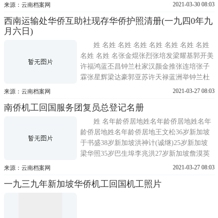
俄工黄志强华侨俄工郑心奕华侨俄工吴水晶
2021-03-30 08:03
来源：云南档案网
华侨俄工叶亚咊华侨俄工许官庆华侨俄工许
西南运输处华侨互助社现存华侨护照清册(一九四0年九
崇安华侨俄工罗明伟华侨俄工陈有民华侨俄
月六日)
工吴武政华侨俄工林海松华侨俄工余亚水华
侨俄工曾腾光华侨俄工李儒
姓 名姓 名姓 名姓 名姓 名姓 名姓 名姓
名姓 名姓 名张金焜张烈张培发梁耀基郭开美
许福鸿蓝丕昌钟兰杜家汉颜金推张连培张子
霖张星辉梁达豪郭亚苏许天禄蓝洲举钟兰杜
振波颜振德张傑燊张仁泰张志良梁其典郭业
2021-03-27 08:03
来源：云南档案网
陈金蓝玉民钟亚佳庞登财颜义张添兴张青松
南侨机工回国服务团复员总登记名册
张财梁祺郭汉陈九俤古亚权钟明庞业煌颜振
生张金友张华梁于南梁顺郭越福陈亚基古米
姓 名年龄侨居地姓名年龄侨居地姓名年
兴钟应关文辉颜
龄侨居地姓名年龄侨居地王文松36岁新加坡
于书盛38岁新加坡洪神计(诚继)25岁新加坡
梁华照35岁巴生埠李兆洪27岁新加坡詹漠英
35岁新加坡钟云沛28岁新加坡郭漠32岁吉隆
2021-03-27 08:03
来源：云南档案网
坡洪安心27岁新加坡宋傅英32岁新加坡林文
一九三九年新加坡华侨机工回国机工照片
贵40岁新加坡王国燊30岁雪兰娥钱亚九31岁
新加坡吴明波28岁新加坡陈嘉森31岁新加坡
何水30岁吉隆坡张西水25岁新加