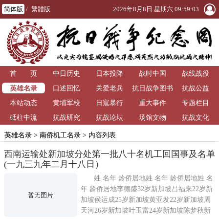
简体版
/
繁體版
2026年8月8日 星期六 09:59:03
首 页
中日历史
日本投降
战时中国
战线战役
英雄名录
口述回忆
关爱老兵
抗日战争图书
抗战公益
本站动态
黄埔军校
日寇暴行
重大事件
馆
专题栏目
砥柱中流
抗战研究
抗战论坛
场馆文物
抗战文化
英雄名录
>
南侨机工名录
> 内容列表
西南运输处新加坡分处第一批八十名机工回国事及名单
(一九三九年二月十八日）
姓 名年 龄侨居地姓 名年 龄侨居地姓 名
年 龄侨居地李德盛32岁新加坡吕福来22岁新
加坡侯运成25岁新加坡黄亚发22岁新加坡周
天河26岁新加坡叶玉富24岁新加坡陈梦秋新