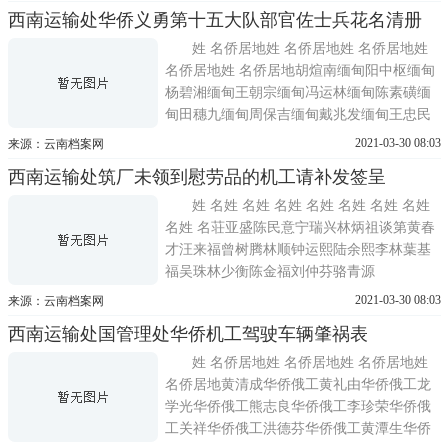
西南运输处华侨义勇第十五大队部官佐士兵花名清册
姓 名侨居地姓 名侨居地姓 名侨居地姓
名侨居地姓 名侨居地胡煊南缅甸阳中枢缅甸
杨碧湘缅甸王朝宗缅甸冯运林缅甸陈素磺缅
甸田穗九缅甸周保吉缅甸戴兆发缅甸王忠民
缅甸李可文缅甸凌元真缅甸符惠民缅甸张子
2021-03-30 08:03
来源：云南档案网
青缅甸蔡亚球缅甸林纪茂缅甸张守信缅甸刘
西南运输处筑厂未领到慰劳品的机工请补发签呈
瑞齐缅甸李成益缅甸胡燊缅甸欧一弘缅甸陈
克兴缅甸阮得初缅甸曾文芳缅甸梁水金缅甸
姓 名姓 名姓 名姓 名姓 名姓 名姓 名姓
程云舫缅甸谢德光缅甸黄
名姓 名荘亚盛陈民意宁瑞兴林炳祖谈第黄春
才汪来福曾树腾林顺钟运熙陆余熙李林葉基
福吴珠林少衡陈金福刘仲芬骆青源
2021-03-30 08:03
来源：云南档案网
西南运输处国管理处华侨机工驾驶车辆肇祸表
姓 名侨居地姓 名侨居地姓 名侨居地姓
名侨居地黄清成华侨俄工黄礼由华侨俄工龙
学光华侨俄工熊志良华侨俄工李珍荣华侨俄
工关祥华侨俄工洪德芬华侨俄工黄潭生华侨