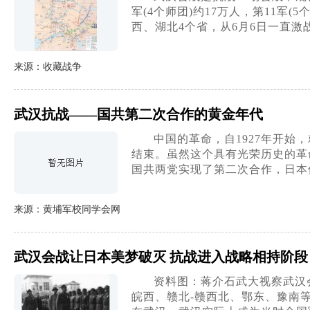
军(4个师团)约17万人，第11
西、湖北4个省，从6月6日一直激战
来源：收藏战争
武汉抗战——国共第二次合作的黄金年代
中国的革命，自1927年开始
结束。虽然这个具有光荣历史的革
国共两党实现了第二次合作，日本
来源：黄埔军校同学会网
武汉会战让日本美梦破灭 抗战进入战略相持阶段
资料图：蒋介石武大视察武汉会
皖西、赣北-赣西北、鄂东、豫南