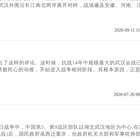
两军在武汉外围沿长江南北两岸展开对峙，战场遍及安徽、河南、
2020-09-11 11
作出了这样的评论。这时候，抗战14年中规模最大的武汉会战
溃败民心的动摇，开始进入战争相持阶段。其根本原因，正
2020-07-20 09
抗日战争中，中国第5、第9战区部队以湖北武汉地区为中心,在
战役)后，国民政府虽西迁重庆，但政府机关大部和军事统帅