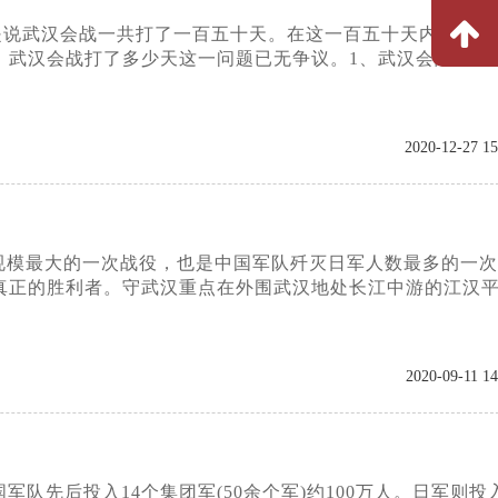
也就是说武汉会战一共打了一百五十天。在这一百五十天内，日军
，武汉会战打了多少天这一问题已无争议。1、武汉会战的影
2020-12-27 15
规模最大的一次战役，也是中国军队歼灭日军人数最多的一次
真正的胜利者。守武汉重点在外围武汉地处长江中游的江汉
2020-09-11 14
先后投入14个集团军(50余个军)约100万人。日军则投