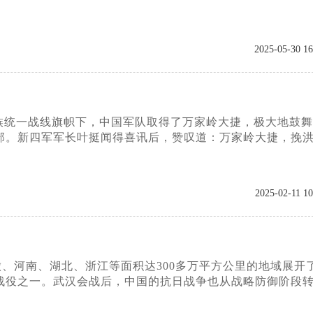
2025-05-30 16
族统一战线旗帜下，中国军队取得了万家岭大捷，极大地鼓舞
部。新四军军长叶挺闻得喜讯后，赞叹道：万家岭大捷，挽
2025-02-11 10
安徽、河南、湖北、浙江等面积达300多万平方公里的地域展开
战役之一。武汉会战后，中国的抗日战争也从战略防御阶段