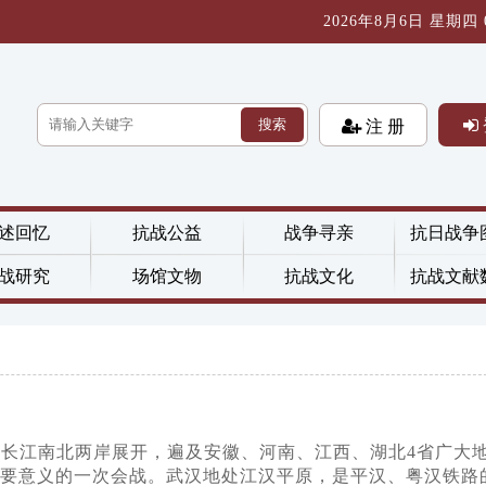
2026年8月6日 星期四 09
搜索
注 册
述回忆
抗战公益
战争寻亲
抗日战争
战研究
场馆文物
抗战文化
抗战文献
围沿长江南北两岸展开，遍及安徽、河南、江西、湖北4省广大
重要意义的一次会战。武汉地处江汉平原，是平汉、粤汉铁路