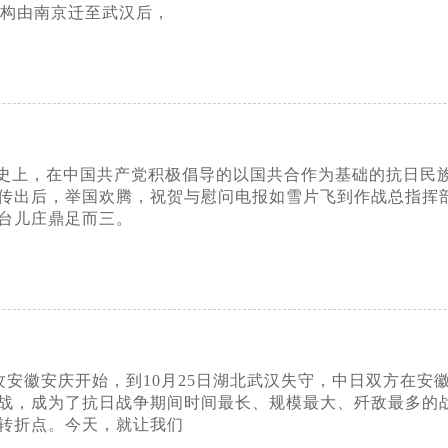
分机构由南京迁至武汉后，
史上，在中国共产党积极倡导的以国共合作为基础的抗日民
传出后，举国欢腾，祝贺与慰问电报如雪片飞到作战总指挥
台儿庄鼎足而三。
军进攻安徽安庆开始，到10月25日湖北武汉失守，中日双方在
战，成为了抗日战争期间时间最长、规模最大、歼敌最多的
转折点。今天，就让我们