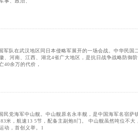
军事、政治、
军队在武汉地区同日本侵略军展开的一场会战。中华民国二十七
徽、河南、江西、湖北4省广大地区，是抗日战争战略防御阶
亡40余万的代价，
国民党海军中山舰。中山舰原名永丰舰，是中国海军名宿萨镇
9 83米，航速13 5节，配备主副炮8门。 中山舰虽然吨位不
运动，首创义举。1