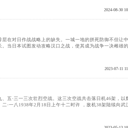
2024-08-30 10
领导层在对日作战战略上的缺失。一城一地的拼死防御不但让
长。当日本试图发动攻略汉口之战，使其成为战争一决雌雄
2023-07-11 11
二九、五·三一三次壮烈空战。这三次空战共击落日机46架，以
一八1938年2月18日上午十二时许 ，敌机38架陆续向武
2023-05-13 10