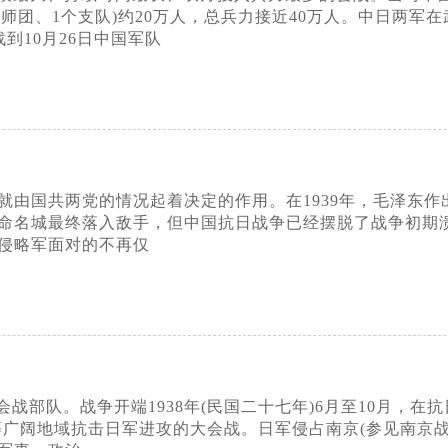
军(5个师团、1个支队)约20万人，总兵力接近40万人。中日
到10月26日中国军队
，就由国共两党的情况起着决定的作用。在1939年，毛泽东
命名城最终落入敌手，但中国抗日战争已经摆脱了战争初期
侵略军面对的不再仅
战部队。战争开端1938年(民国二十七年)6月至10月，在
等广阔地域抗击日军进攻的大会战。日军侵占南京(参见南京