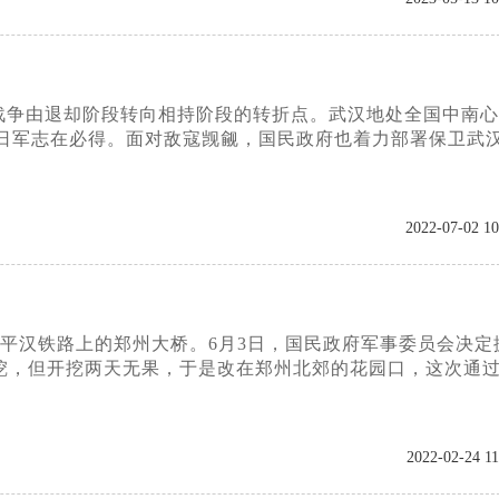
战争由退却阶段转向相持阶段的转折点。武汉地处全国中南心
为日军志在必得。面对敌寇觊觎，国民政府也着力部署保卫武
2022-07-02 10
了平汉铁路上的郑州大桥。6月3日，国民政府军事委员会决定
挖，但开挖两天无果，于是改在郑州北郊的花园口，这次通
2022-02-24 11