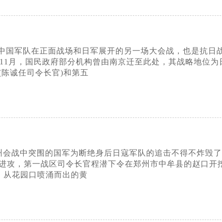
中国军队在正面战场和日军展开的另一场大会战，也是抗日
7年11月，国民政府部分机构曾由南京迁至此处，其战略地位
(陈诚任司令长官)和第五
的徐州会战中突围的国军为断绝身后日寇军队的追击不得不炸毁
进攻，第一战区司令长官程潜下令在郑州市中牟县的赵口开
。从花园口喷涌而出的黄