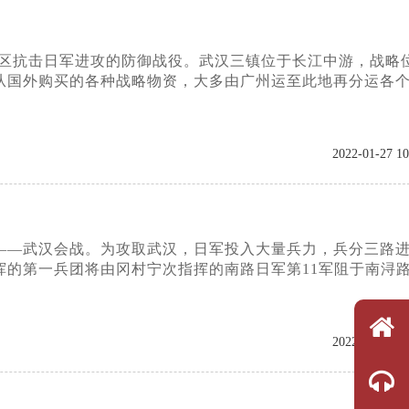
武汉地区抗击日军进攻的防御战役。武汉三镇位于长江中游，战略
从国外购买的各种战略物资，大多由广州运至此地再分运各
2022-01-27 10
役——武汉会战。为攻取武汉，日军投入大量兵力，兵分三路
的第一兵团将由冈村宁次指挥的南路日军第11军阻于南浔
2022-01-23 10