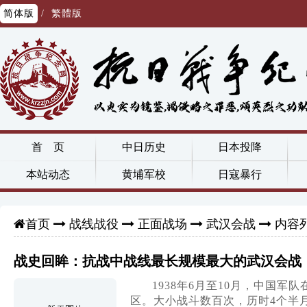
简体版
/
繁體版
首 页
中日历史
日本投降
本站动态
黄埔军校
日寇暴行
战线战役
正面战场
武汉会战
内容
首页
战史回眸：抗战中战线最长规模最大的武汉会战
1938年6月至10月，中国
区。大小战斗数百次，历时4个半