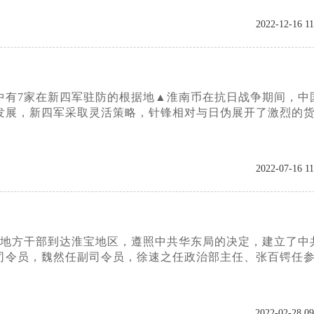
2022-12-16 11
中有7家在新四军驻防的根据地▲淮南币在抗日战争期间，中
发展，新四军采取灵活策略，针锋相对与日伪展开了激烈的
2022-07-16 11
批地方干部到达淮宝地区，遵照中共华东局的决定，建立了中
司令员，魏然任副司令员，徐速之任政治部主任、张百锷任
2022-02-28 09