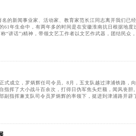
、著名的新闻事业家、活动家、教育家范长江同志离开我们已
的61年生命中，有两年多的时间是在安徽淮南抗日根据地度
简称“讲话”)精神，带领文艺工作者以文艺作武器，团结民众
五支队正式成立，罗炳辉任司令员。8月，五支队越过津浦铁路
自指挥了大小战斗百余次，打得日伪军焦头烂额，闻风丧胆
部副指挥兼支队司令员罗炳辉的率领下，挺进到津浦路开辟
展