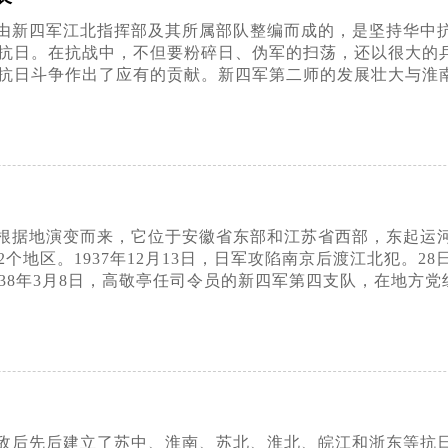
由新四军江北指挥部及其所属部队整编而成的，是坚持华中
抗日。在抗战中，不但要粉碎日、伪军的扫荡，还以很大的
抗日斗争作出了应有的贡献。新四军第二师的发展壮大与淮
根据地演变而来，它位于安徽省东部和江苏省西部，东起运
个地区。1937年12月13日，日军攻陷南京后渡江北犯。
38年3月8日，高敬亭任司令员的新四军第四支队，在地方党
敌后先后建立了苏中、淮南、苏北、淮北、皖江和浙东等抗