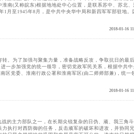
淮南(又称皖东)根据地地处中心位置，是联系苏中、苏北、
3年1月至1945年8月，是中共中央华中局和新四军军部驻地。
2018-01-16 11
步好转。为了加强与聚集力量，准备战略反攻，争取抗日的最
了进一步加强党的统一领导，密切党政军民关系，根据中共中
淮南区党委、淮南行政公署和淮南军区(由二师师部兼)，统一
2018-01-16 11
抗战的主力部队之一，在长期尖锐复杂的日伪、顽、我三角斗
兵力执行对西防御的任务，反击顽军的破坏和进攻，并协同