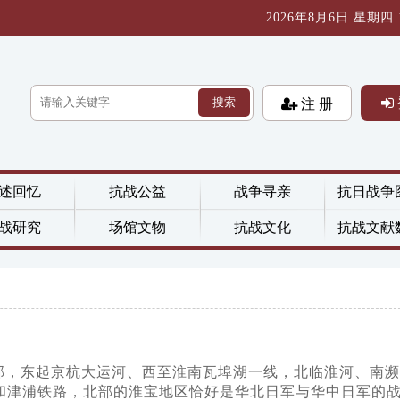
2026年8月6日 星期四 13
搜索
注 册
述回忆
抗战公益
战争寻亲
抗日战争
战研究
场馆文物
抗战文化
抗战文献
部，东起京杭大运河、西至淮南瓦埠湖一线，北临淮河、南濒
和津浦铁路，北部的淮宝地区恰好是华北日军与华中日军的