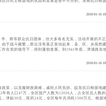
南抗日民主根据地的巩固和发展是密不可分的。淮南抗日根
2018-01-16 10
、学、商等群众抗日团体，但大多有名无实，活动开展的不正
，由于战斗频繁，群众没有真正发动起来，县、区、乡虽然
作在党的领导下，得到蓬勃发展。到1941年底，津浦路东
2018-01-16 10
简政政策，以克服财政困难，减轻人民负担。皖东抗日根据地
年有人口47万，全区脱产人数为12026人，占全区总人数的
50元，津贴30元，医药24元，全区每年共消耗1500万元。根据