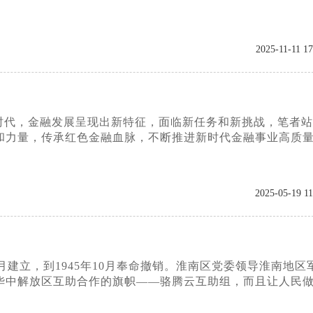
2025-11-11 17
时代，金融发展呈现出新特征，面临新任务和新挑战，笔者站
和力量，传承红色金融血脉，不断推进新时代金融事业高质
2025-05-19 11
月建立，到1945年10月奉命撤销。淮南区党委领导淮南地区
华中解放区互助合作的旗帜——骆腾云互助组，而且让人民