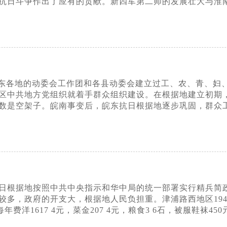
抗日斗争作出了应有的贡献。新四军第二师的发展壮大与淮
东各地的动委会工作团和各县动委会建立过工、农、青、妇
区中共地方党组织就着手群众组织建设。在根据地建立初期
数是空架子。皖南事变后，皖东抗日根据地逐步巩固，群众工
东抗日根据地按照中共中央指示和华中局的统一部署实行精兵
多，政府的开支大，根据地人民负担重。津浦路西地区1942
费洋1617 4元，菜金207 4元，粮食3 6石，被服鞋袜4