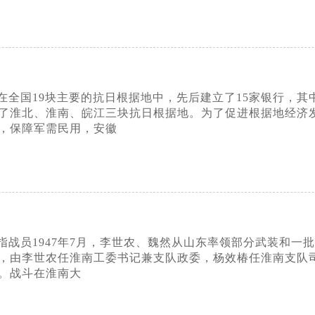
在全国19块主要的抗日根据地中，先后建立了15家银行，其
了淮北、淮南、皖江三块抗日根据地。为了促进根据地经济
，保障军需民用，安徽
指战员1947年7月，李世农、魏然从山东率领部分武装和一
，由李世农任淮南工委书记兼支队政委，杨效椿任淮南支队
。战斗在淮南大