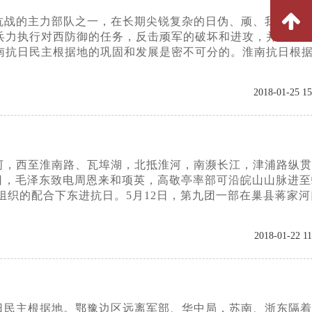
抗战的主力部队之一，在长期尖锐复杂的日伪、顽、我三角斗
兵力执行对西防御的任务，反击顽军的破坏和进攻，并协同
南抗日民主根据地的巩固和发展是密不可分的。淮南抗日根
2018-01-25 15
河，西至淮南路、瓦埠湖，北抵淮河，南濒长江，津浦路纵贯
28日，毛泽东致电周恩来和项英，高敬亭率部可沿皖山山脉进
组织的配合下东进抗日。5月12日，第九团一部在巢县蒋家河
2018-01-22 11
日民主根据地。鄂豫边区远离军部、华中局，苏南、浙东隔着