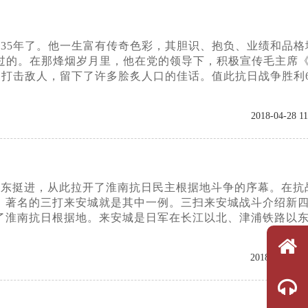
经35年了。他一生富有传奇色彩，其胆识、抱负、业绩和品格
过的。在那烽烟岁月里，他在党的领导下，积极宣传毛主席
，打击敌人，留下了许多脍炙人口的佳话。值此抗日战争胜利6
2018-04-28 11
，向东挺进，从此拉开了淮南抗日民主根据地斗争的序幕。在抗
。著名的三打来安城就是其中一例。三扫来安城战斗介绍新
了淮南抗日根据地。来安城是日军在长江以北、津浦铁路以
2018-02-24 14