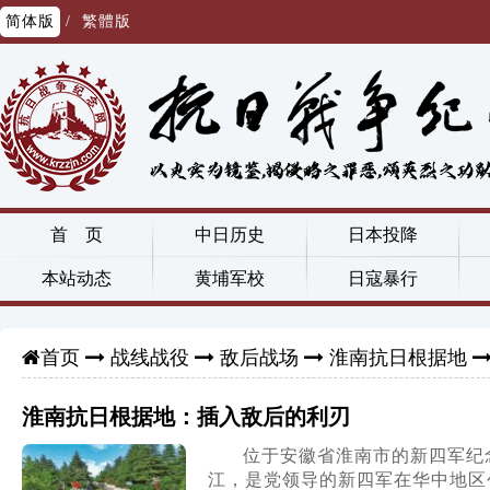
简体版
/
繁體版
首 页
中日历史
日本投降
本站动态
黄埔军校
日寇暴行
战线战役
敌后战场
淮南抗日根据地
首页
淮南抗日根据地：插入敌后的利刃
位于安徽省淮南市的新四军纪
江，是党领导的新四军在华中地区