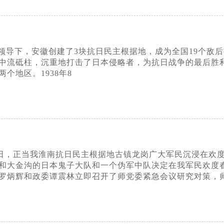
领导下，安徽创建了3块抗日民主根据地，成为全国19个敌
中流砥柱，沉重地打击了日本侵略者，为抗日战争的最后胜
个地区。1938年8
二十九日，正当我淮南抗日民主根据地古镇龙岗广大军民沉浸在
和大金沟的日本鬼子大队和一个伪军中队决定在我军民欢度
罗炳辉和政委谭震林立即召开了师党委紧急会议研究对策，师