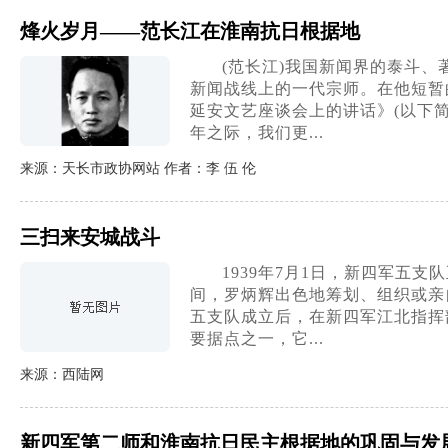
烽火岁月——范长江在淮南抗日根据地
(范长江)我国新闻界的泰斗
新闻战线上的一代宗师。在他短暂
延安文艺座谈会上的讲话》(以下
年之际，我们更...
来源：天长市政协网站 作者：李 伍 伦
三扫来安城战斗
1939年7月1日，新四军
间，罗炳辉出色地筹划、组织或亲
五支队成立后，在新四军江北指挥
要据点之一，它...
来源：西陆网
新四军第二师和淮南抗日民主根据地的巩固与发