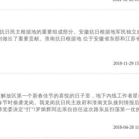
后抗日民主根据地的重要组成部分。安徽抗日根据地军民独立
利做出了重要贡献。淮南抗日根据地 位于安徽省东部和江苏
2018-11-29 15
欢度解放区第一个新春佳节的喜悦的日子里，地下内线工作者星
春节时偷袭龙岗。我龙岗抗日民主政府和淮南支队接到情报
党委决定“打”!罗炳辉同志亲自担任这次路东反扫荡第一仗
2018-04-28 11