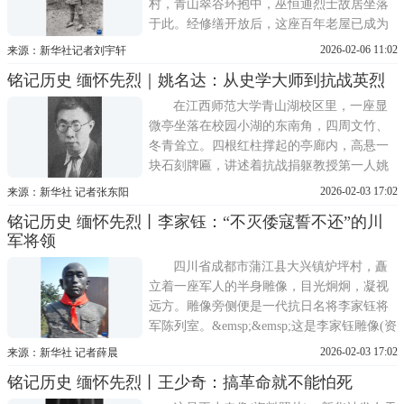
村，青山翠谷环抱中，巫恒通烈士故居坐落
于此。经修缮开放后，这座百年老屋已成为
当地红色精神的地标。主屋内，一尊半身雕
2026-02-06 11:02
来源：新华社记者刘宇轩
像定格了烈士的容颜：镜片后的目光深邃如
铭记历史 缅怀先烈｜姚名达：从史学大师到抗战英烈
昔，书生的儒雅与战士的刚毅融为一体。不
少参观者在此驻足，感受着穿透时空的力
在江西师范大学青山湖校区里，一座显
量。巫恒通，字天侠，
微亭坐落在校园小湖的东南角，四周文竹、
冬青耸立。四根红柱撑起的亭廊内，高悬一
块石刻牌匾，讲述着抗战捐躯教授第一人姚
名达的生平事迹。姚名达，号显微，江西兴
2026-02-03 17:02
来源：新华社 记者张东阳
国人。1925年考入清华大学国学研究院，受
铭记历史 缅怀先烈丨李家钰：“不灭倭寇誓不还”的川
业于梁启超先生，主要研究中国史学史。毕
军将领
业后，他应上海商务印书馆之聘，任编辑兼
特约撰述，之后还曾执教
四川省成都市蒲江县大兴镇炉坪村，矗
立着一座军人的半身雕像，目光炯炯，凝视
远方。雕像旁侧便是一代抗日名将李家钰将
军陈列室。&emsp;&emsp;这是李家钰雕像(资
料照片)。新华社发当年他本可随大部队撤
2026-02-03 17:02
来源：新华社 记者薛晨
离，却毅然率部坚守阵地，为友军争取撤退
铭记历史 缅怀先烈丨王少奇：搞革命就不能怕死
时间……炉坪村党委副书记刘文军向前来悼