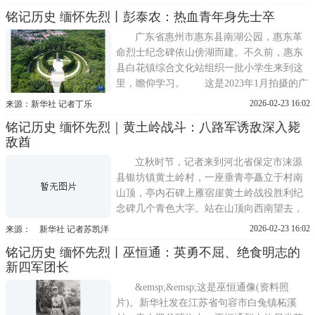
命精神，坚持新闻工作的党性原则。这是沈
铭记历史 缅怀先烈丨彭泰农：热血青年身先士卒
蔚像(资料照片)。新华社发沈蔚，原名朱鸿
寿，江苏吴县唯亭镇(今江苏苏州唯亭街道)
广东省惠州市惠东县南湖公园，惠东革
人，自幼聪颖，读书
命烈士纪念碑依山傍湖而建。不久前，惠东
县白花镇综合文化站组织一批小学生来到这
里，瞻仰学习。 这是2023年1月拍摄的广
东省惠州市惠东县南湖公园(无人机照片)。
2026-02-23 16:02
来源：新华社 记者丁乐
新华社发阳光透过葱郁林木，在纪念碑上洒
铭记历史 缅怀先烈｜黄土岭战斗：八路军诱敌深入毙
下斑驳光影。彭泰农不顾敌人前后夹击，吸
敌酋
引敌人注意，奋力往外冲击，身中数弹，壮
烈牺牲…
立秋时节，记者来到河北省保定市涞源
县银坊镇黄土岭村，一座垂青亭矗立于村南
山顶，亭内石碑上雁宿崖黄土岭战役胜利纪
念碑几个青色大字。站在山顶向西南望去，
黄土岭村口依山势而书的一行大字映入眼
2026-02-23 16:02
来源： 新华社 记者苏凯洋
帘：弘扬伟大的抗战精神，正义必胜!和平必
铭记历史 缅怀先烈丨巫恒通：英勇不屈、绝食明志的
胜!人民必胜!自20世纪80年代起，为利用好
新四军团长
革命老区红色资源，涞源县人民政府协调相
关部门先后修缮了纪念碑
&emsp;&emsp;这是巫恒通像(资料照
片)。新华社发在江苏省句容市白兔镇柘溪