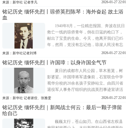
淞沪抗战中，他在牺牲前的最后一刻发出指
2026-01-27 22:01
来源：新华社 记者李凡
令：我辈军人，负有保国卫民之责，速还炮
铭记历史 缅怀先烈丨琼侨英烈陈琴：海外奋起 故土浴
杀敌，后退者枪毙!滕久寿，1899年出生，贵
血
州省都江县(今三都水族自治县)人。滕久寿
出生在书香门第，他为
1940年8月，一位精忠报国、奔波在抗日
救亡一线的琼侨青年，倒在日寇的枪口下，
献出了宝贵的生命。今天，他离开我们已85
年，然而，党没有忘记他，琼崖人民没有忘
记他。这是陈琴像(资料照片)。新华社发琼
2026-01-27 22:01
来源：新华社记者刘博
籍华侨英烈陈琴原名陈继猷，又名陈奋，广
铭记历史 缅怀先烈丨许国璋：以身许国全气节
东文昌县(今海南文昌市)人。1928年，他流
落漂泊到新加坡谋生，其间接受了革命思想
夏日的成都市人民公园，草木葱茏，树
的熏陶;1929年，参
影婆娑。许国璋将军遗像前，石室联合中学
蜀华分校的20余名孩子安静站立。由四川省
退役军人事务厅组织的抗战英烈事迹宣讲活
动在此拉开帷幕，那热血沸腾、光照千秋的
2026-01-27 22:01
来源：新华社 记者谢佼、张雅雯
抗日烽火，再次在孩子们眼前燃起。许国璋
铭记历史 缅怀先烈｜新闻战士何云：最后一颗子弹留
将军遗像前，石室联合中学蜀华分校的学生
给自己
听着四川省英烈精神宣讲团成员阴启昕(左
一)的讲解(6月20日摄
巍巍太行，苍山如刃。在山西省左权县
麻田村的西山上，太行新闻烈士纪念碑面向