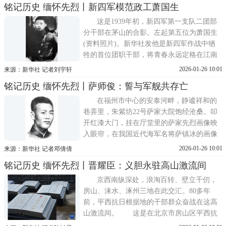
铭记历史 缅怀先烈丨新四军模范政工萧国生
与数倍于己方的敌人进行了一场浴血鏖战，
子弹打光了，用刺刀也要冲锋向前，为的是
这是1939年初，新四军第一支队二团部
掩护一千余名群众和
分干部在茅山的合影。左起第五位为萧国生
(资料照片)。新华社发他是新四军作战中牺
牲的首位团职干部，将青春永远定格在江南
烽火中。……萧国生不愧为抗战中政工人员
2026-01-26 10:01
来源：新华社 记者刘宇轩
的模范。时任新四军第一支队司令员的陈毅
铭记历史 缅怀先烈丨萨师俊：誓与军舰共存亡
在《追悼模范政工人员萧国生》一文中指
出。萧国生，1916年出生于湖南浏阳一个贫
在福州市中心的安泰河畔，静谧祥和的
苦农家。14岁，他
巷弄里，朱紫坊22号萨家大院饱经沧桑。叩
开红漆大门，挂在厅堂里的萨家先烈画像映
入眼帘，在我国近代海军名将萨镇冰的画像
旁，悬挂着的是他的侄孙、海军抗日英雄萨
2026-01-26 10:01
来源：新华社 记者邓倩倩
师俊的画像。一艘中山舰模型、一枚萨师俊
铭记历史 缅怀先烈丨晋耀臣：义胆永驻高山激流间
私章，被后人珍藏在玻璃橱柜里，寄托着对
他永远的缅怀，传颂着武官不惜死的萨氏家
京西南纵深处，浪淘百转、壁立千仞，
风。&emsp;萨师俊，
房山、涞水、涿州三地在此交汇。80多年
前，平西抗日根据地的干部群众奋战在这高
山激流间。 这是在北京市房山区平西抗
日烈士墓拍摄的晋耀臣烈士纪念碑(7月1日