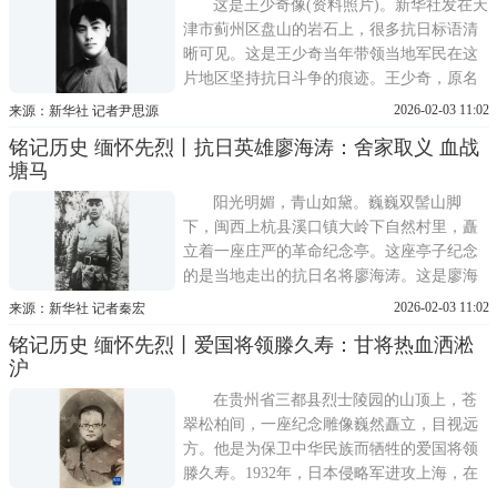
念英烈的人们，动情讲述李家钰以身报国的
这是王少奇像(资料照片)。新华社发在天
感人事迹。李家
津市蓟州区盘山的岩石上，很多抗日标语清
晰可见。这是王少奇当年带领当地军民在这
片地区坚持抗日斗争的痕迹。王少奇，原名
王毓琨，字季如。1912年出生于河北省香河
2026-02-03 11:02
来源：新华社 记者尹思源
县。1926年，他考入河北省立通县师范学
铭记历史 缅怀先烈丨抗日英雄廖海涛：舍家取义 血战
校，在校期间他经常阅读进步书刊，积极参
塘马
与抗日宣传活动。1935年，王少奇参加中华
民族解放先锋队，19
阳光明媚，青山如黛。巍巍双髻山脚
下，闽西上杭县溪口镇大岭下自然村里，矗
立着一座庄严的革命纪念亭。这座亭子纪念
的是当地走出的抗日名将廖海涛。这是廖海
涛像(资料照片)。新华社发1941年，在江苏
2026-02-03 11:02
来源：新华社 记者秦宏
溧阳塘马战斗中，廖海涛为掩护新四军十六
铭记历史 缅怀先烈丨爱国将领滕久寿：甘将热血洒淞
旅旅部机关和苏南抗日根据地干部突围转
沪
移，率部与日伪军浴血奋战，最终因伤势过
重壮烈牺牲，年仅32岁。
在贵州省三都县烈士陵园的山顶上，苍
翠松柏间，一座纪念雕像巍然矗立，目视远
方。他是为保卫中华民族而牺牲的爱国将领
滕久寿。1932年，日本侵略军进攻上海，在