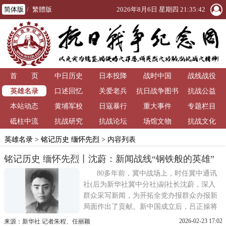
简体版
/
繁體版
2026年8月6日 星期四 21:35:42
首 页
中日历史
日本投降
战时中国
战线战役
英雄名录
口述回忆
关爱老兵
抗日战争图书
抗战公益
本站动态
黄埔军校
日寇暴行
重大事件
馆
专题栏目
砥柱中流
抗战研究
抗战论坛
场馆文物
抗战文化
英雄名录
>
铭记历史 缅怀先烈
> 内容列表
铭记历史 缅怀先烈丨沈蔚：新闻战线“钢铁般的英雄”
80多年前，冀中战场上，时任冀中通讯
社(后为新华社冀中分社)副社长沈蔚，深入
群众采写新闻，为开拓全党办报群众办报新
局面作出了贡献。新中国成立后，吕正操将
军曾亲笔题写：学习沈蔚同志刻苦勤奋的革
2026-02-23 17:02
来源：新华社 记者朱程、任丽颖