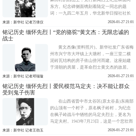
东方。纪念碑侧面镌刻着陆定一同志的题
词：一九四二年五月，华北新华日报社社长
何云等四十余位同志壮烈牺牲，烈士们永垂
2026-01-27 21:01
来源：新华社 记者万倩仪
不朽。何云，这位以笔为枪的新闻战士，在
铭记历史 缅怀先烈丨“党的骆驼”黄文杰：无限忠诚的
1942年日军大扫荡中壮烈牺牲，年仅37岁。
战士
何云1905年出生于浙江上虞县朱巷乡(今绍兴
市上虞区永和镇)，1933年
黄文杰像(资料照片)。新华社发广东省梅
州市兴宁市大坪镇上大塘村，一座三堂二横
泥砖瓦结构的房子依山傍河而建。这座始建
于清朝的房屋，是革命烈士黄文杰的故居。
不久前，大坪中心小学的一群少先队员在这
2026-01-27 21:01
来源：新华社 记者邓瑞璇
里上了一堂特殊的课。隔着数十年的光阴，
铭记历史 缅怀先烈丨爱民模范马定夫：决不能让群众
革命先辈为家国、民族舍生忘死的身影跃然
受到鬼子伤害
眼前。1902年10月6日，黄文杰出生于广东省
兴宁县大坪
在山西省晋中市太谷区(原太谷县)东南部
的山顶有一个村子，原名枫子岭村，为纪念
在枫子岭战斗中牺牲的马定夫烈士，更名为
马定夫村。1943年7月23日，这是一个悲壮而
难忘的日子。在太谷县枫子岭村，八路军太
2026-01-27 21:01
来源：新华社 记者王劲玉
行二分区三十团政委马定夫率领三连战士，