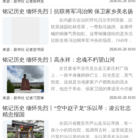
2026-01-26 10:01
来源：新华社 记者陈钟昊
摄)。新华社记者 陈钟昊 摄1944年，由于叛
铭记历史 缅怀先烈丨抗联将军冯治纲 保卫家乡美名扬
徒告密，中共房涞涿联合县七区区委书记晋
耀臣被敌人抓捕。在押送晋耀臣的20多里路
在内蒙古自治区呼伦贝尔市阿荣旗，抗
上，敌人将
联英雄园松林苍翠，一尊勒马扬蹄、奋勇呼
喊的铜像气势如虹。这尊铜像描绘的是东北
抗联名将冯治纲率军冲杀的场景。1940年，
阿荣旗这片土地上，冯治纲在与日军激战中
2026-01-26 10:01
来源：新华社 记者贺书琛
牺牲，年仅32岁。 这是7月22日在内蒙古
铭记历史 缅怀先烈丨高永祥：忠魂不朽望山河
呼伦贝尔市阿荣旗抗联英雄园拍摄的冯治纲
雕像。新华社发(王建庭 摄)有一位抗联将军
在甘肃省平凉市灵台县王家庄村广场
冯治纲
上，一座半身像静静伫立，目光坚定，英气
勃发。这就是当地家家户户都熟知的高永
祥，他忠于革命、保家卫国的事迹至今仍被
乡亲们传颂。 这是7月6日在甘肃省平凉
2026-01-26 10:01
来源：新华社 记者刁慧琳
市灵台县星火乡王家庄村广场拍摄的高永祥
铭记历史 缅怀先烈丨“空中赵子龙”乐以琴：凌云壮志
半身像。新华社记者 刁慧琳 摄高永祥原名高
精忠报国
仓贵，生于1912年，甘肃灵台人，家里世代
务农，生活
在四川省雅安市芦山县乐以琴路，有一
座小小的四合院，低调而古朴，这里就是抗
日英烈乐以琴的故居。乐以琴原名乐以钟，