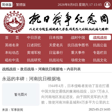
简体版
/
繁體版
2026年8月8日 星期六 17:15:05
战线战役
首 页
中日历史
日本投降
战时中国
英雄名录
口述回忆
关爱老兵
抗日战争图书
抗战公益
本站动态
黄埔军校
日寇暴行
重大事件
馆
专题栏目
砥柱中流
抗战研究
抗战论坛
场馆文物
抗战文化
战线战役
>
敌后战场
>
河南抗日根据地
> 内容列表
永远的丰碑：河南抗日根据地
1944年4月，日本侵略者发动了旨在打通
中国大陆交通线的豫湘桂战役，以9 7万余人
向河南地区发起进攻。由于国民党军的大溃
败，致使河南38座县城和4万多平方公里的土
地被日军侵占。对此，中共中央发出指示，
2025-05-23 14:05
来源：军事新闻