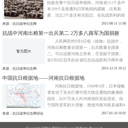
陷敌在整个抗日战争期间，河南省111个县中
有109个县曾遭到日军铁蹄的蹂躏，仅有新
蔡、沈丘2个县没有沦陷过。在抗战胜利的前
夜1944年，河南省却有大片领土沦陷
2015-08-11 11:08
来源：抗日战争纪念网
抗战中河南出粮第一出兵第二 2万多八路军为国捐躯
人民网郑州9月6日电（徐驰）抗战中，
河南出粮数量全国第一，出兵数量全国第
二。可以说罄河南之所有，尽贡献于国家。
在9月6日召开的全省纪念抗战胜利70周年座
谈会上，河南省委书记郭庚茂表示。郭庚茂
2015-12-31 16:12
来源：抗日战争纪念网
说
中国抗日根据地——河南抗日根据地
河南抗日根据地，1944年4月，日本侵略
者发动了旨在打通中国大陆交通线的豫湘桂
战役，以97万余人向河南地区发起进攻。由
于国民党军的大溃败，致使河南38座县城和4
万多平方公里的土地被日军侵占。对此，中
2017-01-10 16:01
来源：抗日战争纪念网综合
共中央发