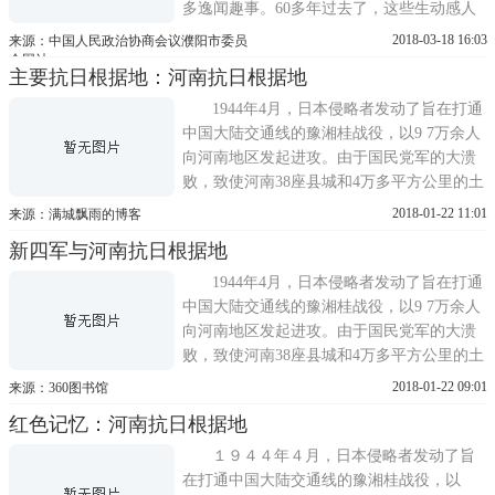
多逸闻趣事。60多年过去了，这些生动感人
的小故事，仍在单拐代代相传，成为宝贵的
2018-03-18 16:03
来源：中国人民政治协商会议濮阳市委员
精神财富。吃水不忘打井人1944年夏天，冀
会网站
主要抗日根据地：河南抗日根据地
鲁豫军区和中共平原分局未来单拐之前，曾
派遣工作队考察了解单拐村周边的政治、经
1944年4月，日本侵略者发动了旨在打通
济、人口、自然环境等情况，对群...
中国大陆交通线的豫湘桂战役，以9 7万余人
向河南地区发起进攻。由于国民党军的大溃
败，致使河南38座县城和4万多平方公里的土
地被日军侵占。对此，中共中央发出指示，
2018-01-22 11:01
来源：满城飘雨的博客
要求在河南地区组织抗日游击队和人民武
新四军与河南抗日根据地
装，建立根据地。6月23日，刘少奇、陈毅电
示新四军：今后发展方向应该确定向河南发
1944年4月，日本侵略者发动了旨在打通
展，完成绾毂中原的战略任务...
中国大陆交通线的豫湘桂战役，以9 7万余人
向河南地区发起进攻。由于国民党军的大溃
败，致使河南38座县城和4万多平方公里的土
地被日军侵占。对此，中共中央发出指示，
2018-01-22 09:01
来源：360图书馆
要求在河南地区组织抗日游击队和人民武
红色记忆：河南抗日根据地
装，建立根据地。6月23日，刘少奇、陈毅电
示新四军：今后发展方向应该确定向河南发
１９４４年４月，日本侵略者发动了旨
展，完成绾毂中原的战略任务...
在打通中国大陆交通线的豫湘桂战役，以