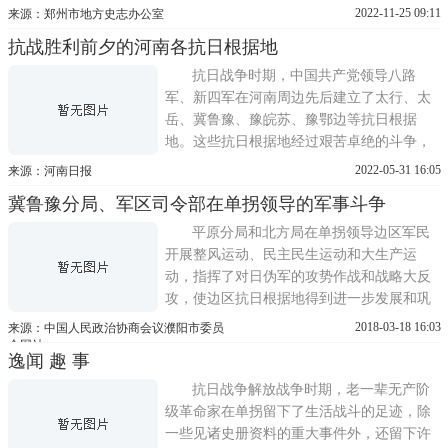
根据地，被誉为河南的红都，豫西的小延
2022-11-25 09:11
来源：郑州市地方史志办公室
安。在这里，河南军区司令部运筹帷幄，发
抗战胜利前夕的河南各抗日根据地
起了春季、夏季和反攻攻势，阻断了敌人继
续西进的步伐，胜利完成中央发展河南、绾
抗日战争时期，中国共产党领导八路
毂中原的战略任务，加快
军、新四军在河南周边先后建立了太行、太
岳、冀鲁豫、豫皖苏、豫鄂边等抗日根据
地。这些抗日根据地经过艰苦卓绝的斗争，
挫败了1941年、1942年日伪军发动的多次扫
2022-05-31 16:05
来源：河南日报
荡和清乡，战胜连年灾荒，从1943年起度过
冀鲁豫分局、军区司令部在单拐领导的军事斗争
了抗战最困难的时期，在一些地区开展对日
伪发起攻势作战。1944年河南战役后，河南
平原分局和北方局在单拐领导边区军民
各抗日根据地根据中央向河南敌后
开展整风运动、民主民生运动和大生产运
动，指挥了对日伪军的攻势作战和战略大反
攻，使边区抗日根据地得到进一步发展和巩
固，领导着东至津浦、南跨陇海、西临平
2018-03-18 16:03
来源：中国人民政治协商会议濮阳市委员
汉、北靠德石的广大区域，辖12个地委，116
会网站
逸闻 趣 事
个县，近2000万人口，是当时全国最大的抗
日根据地，联系着华北、华东、太行和大后
抗日战争解放战争时期，老一辈无产阶
方延安，成为我党指挥抗日战争最为...
级革命家在单拐留下了生活战斗的足迹，除
一些见诸史册资料的重大事件外，还留下许