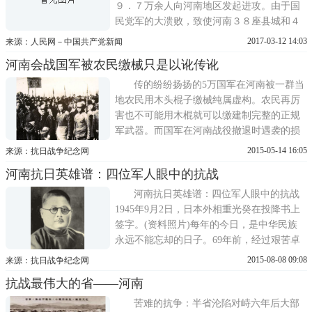
９．７万余人向河南地区发起进攻。由于国
民党军的大溃败，致使河南３８座县城和４
万多平方公里的土地被日军侵占。对此，中
2017-03-12 14:03
来源：人民网－中国共产党新闻
共中央发出指
河南会战国军被农民缴械只是以讹传讹
传的纷纷扬扬的5万国军在河南被一群当
地农民用木头棍子缴械纯属虚构。农民再厉
害也不可能用木棍就可以缴建制完整的正规
军武器。而国军在河南战役撤退时遇袭的损
失也并不是很大，大约在2000人左右。参加
2015-05-14 16:05
来源：抗日战争纪念网
袭击的都是有组织，有武器的大批土匪和地
河南抗日英雄谱：四位军人眼中的抗战
方武装。而这些武装无论是谁，无论是北洋
军，国军，河南地方军还是中共领导的军
河南抗日英雄谱：四位军人眼中的抗战
队。只要看起来，有便宜可占就放...
1945年9月2日，日本外相重光癸在投降书上
签字。(资料照片)每年的今日，是中华民族
永远不能忘却的日子。69年前，经过艰苦卓
绝的八年全面抗战，中华儿女用
2015-08-08 09:08
来源：抗日战争纪念网
抗战最伟大的省——河南
苦难的抗争：半省沦陷对峙六年后大部