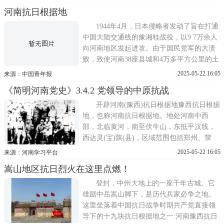
要求在河南地区组织抗日游击队和人民武
河南抗日根据地
装，建立根据地。6月23日，刘少奇、陈毅电
示新四军：今后发展方向应该确定向河南发
1944年4月，日本侵略者发动了旨在打通
展，完成绾毂中原的战略任
中国大陆交通线的豫湘桂战役，以9 7万余人
向河南地区发起进攻。由于国民党军的大溃
败，致使河南38座县城和4万多平方公里的土
地被日军侵占。对此，中共中央发出指示，
2025-05-22 16:05
来源：中国青年报
要求在河南地区组织抗日游击队和人民武
《简明河南党史》3.4.2 党领导的中原抗战
装，建立根据地。6月23日，刘少奇、陈毅电
示新四军：今后发展方向应该确定向河南发
开辟河南(豫西)抗日根据地豫西抗日根据
展，完成绾毂中原的战略任
地，也称河南抗日根据地。地处河南中西
部，北临黄河，南至伏牛山，东抵平汉线，
西达灵(宝)陕(县)，区域范围包括郑州、荥
阳、巩县、偃师、洛阳、新安、渑池、洛
2025-05-22 16:05
来源：河南学习平台
宁、登封、密县、禹县等26个县。1944年，
嵩山地区抗日烈火在这里点燃！
日军发动河南战役，豫西大片国土沦陷。6月
30日，中央指示太行、太岳根据地派遣部队
登封，中州大地上的一座千年古城。它
深入豫西开展游击战争。9
雄踞中岳嵩山脚下，是历代兵家必争之地。
这里坐落着中国抗日战争时期共产党直接领
导下的十九块抗日根据地之一:河南豫西抗日