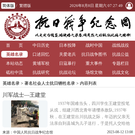
简体版
/
繁體版
2026年8月8日 星期六 07:27:49
首 页
中日历史
日本投降
战时中国
战线战役
英雄名录
口述回忆
关爱老兵
抗日战争图书
抗战公益
本站动态
黄埔军校
日寇暴行
重大事件
馆
专题栏目
砥柱中流
抗战研究
抗战论坛
场馆文物
抗战文化
英雄名录
>
著名社会人士抗日牺牲名录
> 内容列表
川军战士—王建堂
1937年国难当头，四川学生王建堂投笔
从戎，组建川西北青年请缨杀敌队;1937年
秋，在王建堂出川抗战之际，年迈的父亲无
法亲自到县城为儿子送行，于是托人交给他
一面写有死字的旗帜，鼓励儿子为国捐躯，
2023-08-12 13:08
来源：中国人民抗日战争纪念馆