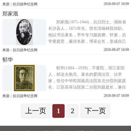
后在上海中英药房、汉口中英药房分店，汉
2018-09-07 18:09
来源：抗日战争纪念网
口商会任职。1911年任上海五洲药房总经理
郑家溉
后，将中国新药业发扬光大，曾多次到日
本、欧美考察学习，引进制药先进技术。至
郑家溉(1871-1944)，抗日烈士。湖南省
1929年，项的企业横跨众多工商业领...
长沙县人，1871年生。曾在清翰林院供职。
他以书法著名，早年专习颜真卿、怀素，后
学黄庭坚，遍涉名家，博采众长，形成自己
独特的风格。亦曾精心研究宋代辛弃疾的词
2018-09-07 18:09
来源：抗日战争纪念网
章，崇尚词人的爱国主义精神。他对晚清以
郁华
来中国日趋衰落，生灵涂炭的局面十分关注
和忧虑。在长沙天心阁撰联：此阁巍然，为
郁华(1884—1939)，字曼陀，浙江富阳
全省观瞻所系;世乱久矣，是一隅...
人，郁达夫胞兄。著名的爱国法官、法学
家，曾任中华民国最高法院东北分院刑庭庭
长、江苏高等法院第二分院刑庭庭长，兼任
东吴、法政等大学教授。著作有《刑法总则
2018-09-07 18:09
来源：抗日战争纪念网
及判例》。他也是著名的画家和诗人，擅长
山水画，身后刊有《静远堂诗画集》。郁华
上一页
1
2
下一页
具有鲜明的爱国立场和坚贞的民族气节。在
日寇入侵的情势下，他坚决拒绝敌伪...