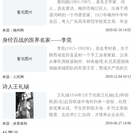
寇在数百里外即远遁，何其懦也。六月底，
黄药眠(1903-1987) ，著名文学家、诗
马当陷。七月一
人，原名黄访，梅州市梅江区人。出身于周
溪河畔的一个书香世家。1921年梅州中学毕
业后，考入广东高等师范学校英文系。毕业
后在大埔百侯中学、潮州金山中学教书。
2020-02-16 14:02
来源：梅州网
1927年四·一二反革命政变后，逃亡上海，经
身经百战的医界名家——李奕
成仿吾、王独清介绍，参加了创造社。1928
年加入了中国共产党。被捕入狱，不当叛徒
李奕(1915~1992年)，原名李时善，生于
黄药眠在创造社任
陕西省蓝田县孟村一个手工业者家庭。父亲
从事民用铁器制作、钟表修理;长兄系爱国将
领杨虎城部队的军需主官，赞成共产党的主
张，曾多次为红军提供药品器材、弹药军
2019-12-04 10:12
来源：人民网
械。李奕在蓝田读完小学后，赴西安市上中
诗人王礼锡
学，接着考入冯玉祥西北军西安医学专科学
校。李奕在中学时代就受到进步思想的熏陶
王礼锡1934年3月于伦敦王礼锡(左)和胡
及长兄的影响，开始追求
秋原(右)赴苏联途中海外归来一放翁，欣然
执笔事从戎。平生肝胆留天地，旷代文章振
聩聋。志在求仁仁自得，才堪率众众佥同。
湘江此日新传捷，誓扫倭奴以报功。上面这
2019-06-27 14:06
来源：炎黄春秋
首诗，是1939年10月郭沫若在重庆各界追悼