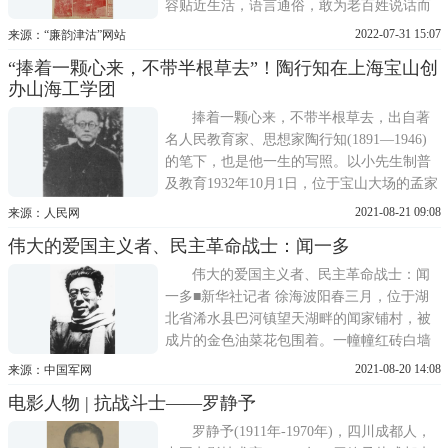
容贴近生活，语言通俗，敢为老百姓说话而
著称。其创办人刘髯公豪爽侠义，以痛骂军
2022-07-31 15:07
来源：“廉韵津沽”网站
阀打开报纸销路，尤其是1937年天津沦陷
“捧着一颗心来，不带半根草去”！陶行知在上海宝山创
后，他积极宣传抗日，拒绝出任伪职，坚决
办山海工学团
不与日伪政权合作办报，因而被日本特务逮
捕，关押于日本宪兵队。在押
捧着一颗心来，不带半根草去，出自著
名人民教育家、思想家陶行知(1891—1946)
的笔下，也是他一生的写照。以小先生制普
及教育1932年10月1日，位于宝山大场的孟家
木桥有了一所半工半读的新学校，创办人正
2021-08-21 09:08
来源：人民网
是陶行知。因为学校地处宝山(宝山旧属江
伟大的爱国主义者、民主革命战士：闻一多
苏，1958年划归上海)、上海之间，又由于九
一八事变后，山海关危急，所以学校取名 山
伟大的爱国主义者、民主革命战士：闻
海工学团。
一多■新华社记者 徐海波阳春三月，位于湖
北省浠水县巴河镇望天湖畔的闻家铺村，被
成片的金色油菜花包围着。一幢幢红砖白墙
的小洋楼错落有致，分布其间，构成一幅秀
2021-08-20 14:08
来源：中国军网
美的乡村画卷。这里是伟大的爱国主义者、
电影人物 | 抗战斗士——罗静予
民主革命战士闻一多的家乡。闻一多，1899
年生，湖北浠水县人，中国民主同盟盟员。
罗静予(1911年-1970年)，四川成都人，