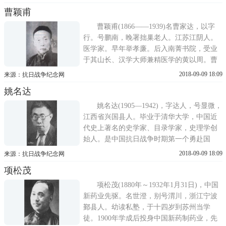
流的法学家，又说何思敬教授是有正义感、
曹颖甫
有勇气、有学问的人。中国马克思主义的传
播和宣传运动，在上世纪三四十年代的延安
曹颖甫(1866——1939)名曹家达，以字
时期蓬勃发展。随着整风
行。号鹏南，晚署拙巢老人。江苏江阴人。
医学家。早年举孝廉。后入南菁书院，受业
于其山长、汉学大师兼精医学的黄以周。曹
颖甫诗文书画均佳，治医专宗张仲景。对
2018-09-09 18:09
来源：抗日战争纪念网
《伤寒论》、《金匮要略》有精深研究。
姚名达
1927年到上海行医，曾任上海中医专科学校
教务长。1937年八一三淞沪抗战爆发后，回
姚名达(1905—1942)，字达人，号显微，
到故乡。日寇要他出任维持会长，他宁...
江西省兴国县人。毕业于清华大学，中国近
代史上著名的史学家、目录学家，史理学创
始人。是中国抗日战争时期第一个勇赴国
难、壮烈殉国的教授。其一生勤勉刻苦，著
2018-09-09 18:09
来源：抗日战争纪念网
述宏富，在中国史学、目录学界，以忠诚正
项松茂
直，学有创见而享誉。著《目录学》等书16
部。抗日战争期间任江西中正大学教授，组
项松茂(1880年～1932年1月31日)，中国
织师生战地服务团，亲赴前线，19...
新药业先驱。名世澄，别号渭川，浙江宁波
鄞县人。幼读私塾，于十四岁到苏州当学
徒。1900年学成后投身中国新药制药业，先