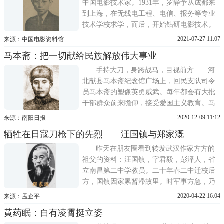
1912年，
中国电影技术家。1931年，罗静予从成都来
到上海，在无线电工程、电信、报务等专业
技术学校求学，而后，开始钻研电影技术。
不断的学习和工作经历，使他打下了坚实的
2021-07-27 11:07
来源：中国电影资料馆
技术基础。抗日战争爆发后，他就职于中国
马本斋：把一切献给民族解放伟大事业
电影制片厂，主抓技术，之后在香港筹建大
地影业公司，是公司运营的主要负责人，亦
手持大刀，身跨战马，目视前方……河
为蔡楚生导演的《孤岛
北献县马本斋纪念馆广场上，回民支队司令
员马本斋的塑像英勇威武。每年都会有大批
干部群众前来瞻仰，接受爱国主义教育。马
本斋，1902年出生于河北省献县东辛庄一个
2020-12-09 11:12
来源：南阳日报
贫苦的回族农民家庭。1921年，马本斋在东
牺牲在日寇刀枪下的先烈——汪国镇与郑家溉
北投身队伍，由于作战勇敢，被选入东北讲
武堂学习。1924年，他以优异成绩毕业，被
昨天在朋友圈看到转发武汉作家方方的
授予排长职务，后又先后
祖父的资料：汪国镇，字君毅，彭泽人，省
立南昌第二中学教员。二十年春二中迁校后
方，国镇因家累暂滞故里。时军事方急，乃
日集本乡民众讲述抗战形势及民族关系，辞
2020-04-22 16:04
来源：孟企平
气伉厉，众咸感奋。五月安庆不守，有劝暂
黄药眠：自有凌霄挺立姿
避者，国镇曰：天下滔滔，宁有安身所。今