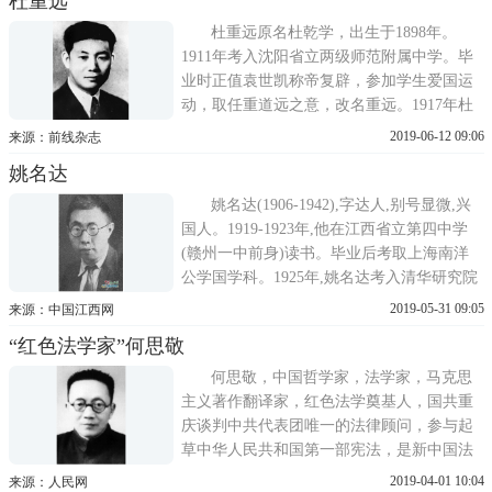
杜重远
爱国诗人王礼锡大会上朗诵的。王礼锡1939
年7月率作家战地访问团，在中条山进行战
杜重远原名杜乾学，出生于1898年。
1911年考入沈阳省立两级师范附属中学。毕
业时正值袁世凯称帝复辟，参加学生爱国运
动，取任重道远之意，改名重远。1917年杜
重远赴日本留学，入东京高等工业学校学习
2019-06-12 09:06
来源：前线杂志
陶瓷制造。为反对二十一条，1922年他组织
姚名达
东京留学生进行反帝示威游行，作为学生代
表回国向北洋政府抗议请愿。1923年杜重远
姚名达(1906-1942),字达人,别号显微,兴
回国后在奉天(今沈阳)
国人。1919-1923年,他在江西省立第四中学
(赣州一中前身)读书。毕业后考取上海南洋
公学国学科。1925年,姚名达考入清华研究院
深造,深得导师梁启超的器重。梁启超的著作
2019-05-31 09:05
来源：中国江西网
《古书真伪及其年代》、《历史研究法补
“红色法学家”何思敬
漏》,都是经姚名达记录整理成书的。1929年,
他应聘为上海印书馆编缉兼特约撰写。其间
何思敬，中国哲学家，法学家，马克思
为商务印书馆出版《
主义著作翻译家，红色法学奠基人，国共重
庆谈判中共代表团唯一的法律顾问，参与起
草中华人民共和国第一部宪法，是新中国法
律创始人之一。毛泽东称何思敬为全国第一
2019-04-01 10:04
来源：人民网