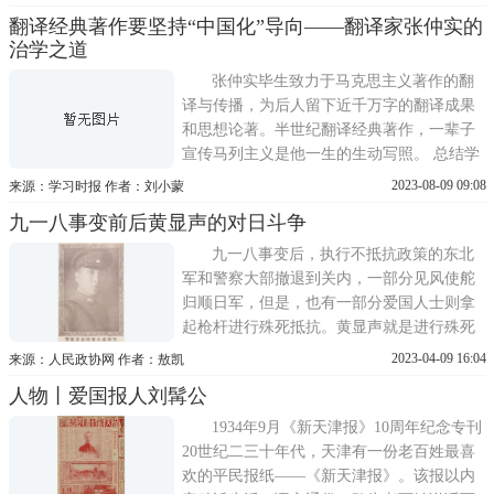
奋勇杀敌。王建堂出征后，在前线作战期
翻译经典著作要坚持“中国化”导向——翻译家张仲实的
间，三次负伤。每一次负伤他都是用死字旗
治学之道
擦拭、包裹伤口，然后把沾满鲜血的旗帜收
好。这面旗帜见证了中华儿女心
张仲实毕生致力于马克思主义著作的翻
译与传播，为后人留下近千万字的翻译成果
和思想论著。半世纪翻译经典著作，一辈子
宣传马列主义是他一生的生动写照。 总结学
好外语的五条经验张仲实的翻译生涯始于莫
2023-08-09 09:08
来源：学习时报 作者：刘小蒙
斯科。五四运动后，他阅读了大量进步书
九一八事变前后黄显声的对日斗争
刊，领导渭北地区的学生运动，并逐渐成为
马克思主义的坚定信仰者和传播者。1926
九一八事变后，执行不抵抗政策的东北
年，他进入上海大学读书，
军和警察大部撤退到关内，一部分见风使舵
归顺日军，但是，也有一部分爱国人士则拿
起枪杆进行殊死抵抗。黄显声就是进行殊死
抵抗的一个代表性人物。我们在国家公祭日
2023-04-09 16:04
来源：人民政协网 作者：敖凯
之际发表此文，就是为了致敬那些在民族危
人物丨爱国报人刘髯公
亡之际奋起抵抗的前辈们。黄显声九一八事
变前的抗日准备九一八事变前半年，张学良
1934年9月《新天津报》10周年纪念专刊
突然对辽宁省警务人
20世纪二三十年代，天津有一份老百姓最喜
欢的平民报纸——《新天津报》。该报以内