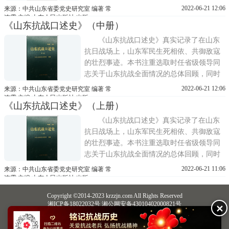
更注意按照党的建设、武装斗争、根据地建
2022-06-21 12:06
来源：中共山东省委党史研究室 编著 常
设、统一战线等方面分门别类，均衡取材，
连霆 主编 山东人民出版社 出版
《山东抗战口述史》（中册）
使各方面都有所体现。《山东抗战口述史》
一书真实再现了抗战老战士、老同志在抗日
《山东抗战口述史》真实记录了在山东
战争中，以顽强不屈的抗
抗日战场上，山东军民生死相依、共御敌寇
的壮烈事迹。本书注重选取时任省级领导同
志关于山东抗战全面情况的总体回顾，同时
更注意按照党的建设、武装斗争、根据地建
2022-06-21 12:06
来源：中共山东省委党史研究室 编著 常
设、统一战线等方面分门别类，均衡取材，
连霆 主编 山东人民出版社 出版
《山东抗战口述史》（上册）
使各方面都有所体现。《山东抗战口述史》
一书真实再现了抗战老战士、老同志在抗日
《山东抗战口述史》真实记录了在山东
战争中，以顽强不屈的抗
抗日战场上，山东军民生死相依、共御敌寇
的壮烈事迹。本书注重选取时任省级领导同
志关于山东抗战全面情况的总体回顾，同时
更注意按照党的建设、武装斗争、根据地建
2022-06-21 11:06
来源：中共山东省委党史研究室 编著 常
设、统一战线等方面分门别类，均衡取材，
连霆 主编 山东人民出版社 出版
使各方面都有所体现。《山东抗战口述史》
Copyright ©2014-2023 krzzjn.com All Rights Reserved
一书真实再现了抗战老战士、老同志在抗日
湘ICP备18022032号 湘公网安备43010402000821号
✕
战争中，以顽强不屈的抗
中央网信办违法和不良信息举报中心
长沙市互联网违法和不良信息举报中心
不良信息举报电话：0731-85531328 19198230121（微信同号）
纠错电话：18182129125 15116420702