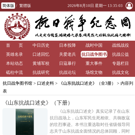
简体版
/
繁體版
2026年8月10日 星期一 13:35:03
首 页
中日历史
日本投降
战时中国
战线战役
抗日战争图书
英雄名录
口述回忆
关爱老兵
抗战公益
馆
本站动态
黄埔军校
日寇暴行
重大事件
专题栏目
砥柱中流
抗战研究
抗战论坛
场馆文物
抗战文化
抗日战争图书馆
>
口述史料
>
《山东抗战口述史》（全3册）
> 内容列
表
《山东抗战口述史》（下册）
《山东抗战口述史》真实记录了在山东
抗日战场上，山东军民生死相依、共御敌寇
的壮烈事迹。本书注重选取时任省级领导同
志关于山东抗战全面情况的总体回顾，同时