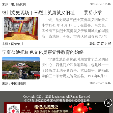
利之后，获得的奖励是一身新军装。斯诺知
2021-07-27 15:07
来源：银川新闻网
道后就让谢立全穿上这身新军装，站在豫旺
银川党史现场｜三烈士英勇就义旧址——景岳小学
古长城上手拿小号，为他拍摄了这样一张经
典的照片，也象征着吹响了革命胜利的号
银川党史现场三烈士英勇就义旧址景岳
角。宁夏博物馆解说员任宇娇像
小学1941 年 4 月 17 日，崔景岳、马文良、
孟长有三位烈士英勇就义于银川城北的城隍
庙，该地位于今银川市兴庆区回春巷 73 号，
是银川市兴庆区景岳小学所在地。抗战期
2021-07-27 14:07
来源：网信银川
间，国民党宁夏当局追随蒋介石积极反共，
宁夏盐池把红色文化贯穿党性教育的始终
大肆迫害、屠杀共产党人和进步人士，崔景
岳、马文良、孟长有等共产党人先后被捕。
宁夏盐池县是抗战时期陕甘宁边区的经
济中心、西北门户和前哨阵地，也是唯一一
个经历过土地革命战争、抗日战争、解放战
争的三个革命历史阶段的县。1936年6月21
日，中国工农红军西征解放了盐池，建立了
2021-07-27 14:07
来源：中国日报网
宁夏第一个县级红色政权，成为解放宁夏的
桥头堡和干部培训基地、后勤保障基地。盐
Copyright ©2014-2023 krzzjn.com All Rights Reserved
池县的红色基因自此开始流传。13年的革命
湘ICP备18022032号 湘公网安备43010402000821号
✕
历程中，盐池为保卫陕甘
中央网信办违法和不良信息举报中心
长沙市互联网违法和不良信息举报中心
不良信息举报电话：0731-85531328 19198230121（微信同号）
纠错电话：18182129125 15116420702