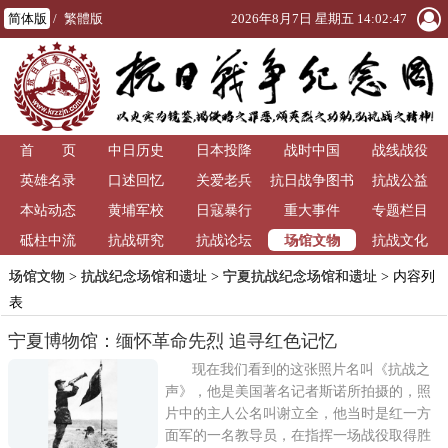
简体版
/
繁體版
2026年8月7日 星期五 14:02:47
首 页
中日历史
日本投降
战时中国
战线战役
英雄名录
口述回忆
关爱老兵
抗日战争图书
抗战公益
本站动态
黄埔军校
日寇暴行
重大事件
馆
专题栏目
场馆文物
砥柱中流
抗战研究
抗战论坛
抗战文化
场馆文物
>
抗战纪念场馆和遗址
>
宁夏抗战纪念场馆和遗址
> 内容列
表
宁夏博物馆：缅怀革命先烈 追寻红色记忆
现在我们看到的这张照片名叫《抗战之
声》，他是美国著名记者斯诺所拍摄的，照
片中的主人公名叫谢立全，他当时是红一方
面军的一名教导员，在指挥一场战役取得胜