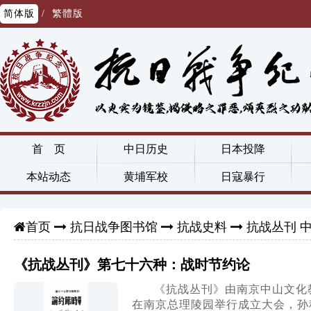
简体版
/
繁體版
首 页
中日历史
日本投降
本站动态
黄埔军校
日寇暴行
抗日战争图书馆
抗战史料
抗战丛刊 
首页
《抗战丛刊》第七十六种：战时节约论
《抗战丛刊》由南京中山文化教
在南京总理陵园举行成立大会，孙