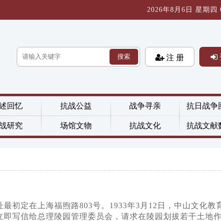
2026年8月6日 星期四 01
搜索
注 册
述回忆
抗战公益
战争寻亲
抗日战争
战研究
场馆文物
抗战文化
抗战文献
初定在上海福煦路803号。1933年3月12日，中山文化教
立即写信给总理陵园管理委员会，请求在陵园划拔若干土地