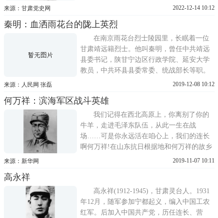
祥，生于1912年3月，甘肃省平凉市灵台县
2022-12-14 10:12
来源：甘肃党史网
人。8岁上小学，因家贫中途辍学。10岁给缝
秦明：血洒雨花台的陇上英烈
衣匠当学徒，14岁成为熟练的成衣匠。1929
年，17岁的高永祥被冯玉祥孙连仲部抓去当
在南京雨花台烈士陵园里，长眠着一位
兵。当时的中国，国
甘肃靖远籍烈士。他叫秦明，曾任中共靖远
县委书记，陕甘宁边区行政学院、延安大学
教员，中共环县县委常委、统战部长等职。
他32年的短暂人生，留下了一串闪光的印
2019-12-08 10:12
来源：人民网 张磊
记，特别是他在狱中坚贞不屈，斗争到底，
何万祥：滨海军区战斗英雄
英勇献身的事迹，更让人无限崇敬，深切缅
怀。确立救国救民初心秦明，原名乔映淮，
我们记得在西北高原上，你离别了你的
字清川，曾用名高明、
牛羊，走进毛泽东队伍，从此一生在战
场……可是你永远活在咱心上，我们的连长
啊何万祥!在山东抗日根据地和何万祥的故乡
甘肃宁县广为传颂着这样的歌谣。何万祥，
2019-11-07 10:11
来源：新华网
1915年出生，甘肃宁县人，原姓朱，1931年
高永祥
冬参加红军后更名为何万祥，在红26军第42
师第3团当战士。1936年加入中国共产党。何
高永祥(1912-1945)，甘肃灵台人。1931
万祥自小给地主放羊喂
年12月，随军参加宁都起义，编入中国工农
红军。后加入中国共产党，历任连长、营