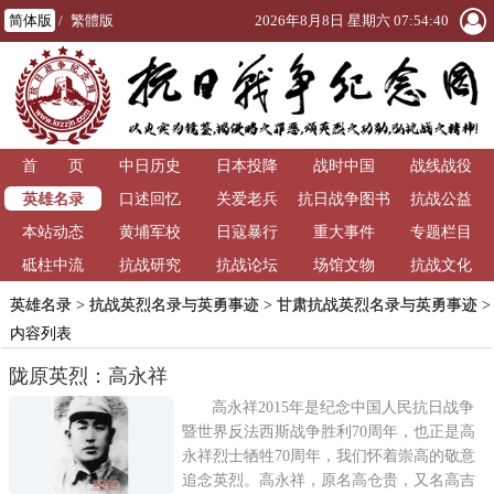
简体版
/
繁體版
2026年8月8日 星期六 07:54:40
首 页
中日历史
日本投降
战时中国
战线战役
英雄名录
口述回忆
关爱老兵
抗日战争图书
抗战公益
本站动态
黄埔军校
日寇暴行
重大事件
馆
专题栏目
砥柱中流
抗战研究
抗战论坛
场馆文物
抗战文化
英雄名录
>
抗战英烈名录与英勇事迹
>
甘肃抗战英烈名录与英勇事迹
>
内容列表
陇原英烈：高永祥
高永祥2015年是纪念中国人民抗日战争
暨世界反法西斯战争胜利70周年，也正是高
永祥烈士牺牲70周年，我们怀着崇高的敬意
追念英烈。高永祥，原名高仓贵，又名高吉