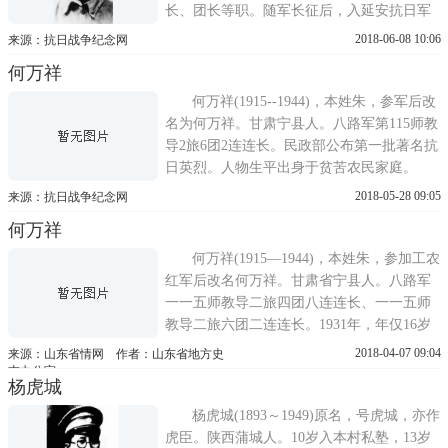
长、团长等职。随军长征后，入延安抗日军
政大学学习。日本投降后，为了纪念高永
2018-06-08 10:06
来源：抗日战争纪念网
祥，其牺牲的地点横山村改名为永祥山村。
何万祥
建国后，其遗骸迁入石家庄华北军区烈士陵
园。人物生平1927年被抓入军队当兵。编入
何万祥(1915--1944)，本姓朱，参军后改
红25军团。1931年12月，随军参加宁...
名为何万祥。甘肃宁县人。八路军第115师教
导2旅6团2连连长。民政部公布第一批著名抗
日英烈。人物生平出身于贫苦农民家庭。
1931年参加中国工农红军第二十五军，1936
2018-05-28 09:05
来源：抗日战争纪念网
年加入中国共产党，29岁壮烈牺牲。何万祥
何万祥
在13年的革命生涯中，参加过长征，经历大
小战斗400多次，屡立战功，曾5次负伤，3次
何万祥(1915—1944)，本姓朱，参加工农
荣获战斗英雄称号，名扬山东...
红军后改名何万祥。甘肃省宁县人。八路军
一一五师教导二旅四团八连连长、一一五师
教导二旅六团二连连长。1931年，年仅16岁
的何万祥参加工农红军二十五军，被编入红
2018-04-07 09:04
来源：山东省情网 作者：山东省地方史
一军团。1936年东渡黄河时，因作战积极勇
志办公室
杨虎城
敢，被评为渡黄英雄。同年，他加入中国共
产党。1940年7月，何万祥所在的一一五师晋
杨虎城(1893～1949)原名，号虎城，亦作
西独立支队一团到达鲁南，10...
虎臣。陕西蒲城人。10岁入本村私塾，13岁