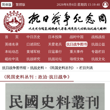
简体版
/
繁體版
2026年8月6日 星期四 15:19:42
首 页
中日历史
日本投降
战时中国
战线战役
抗日战争图书
英雄名录
口述回忆
关爱老兵
抗战公益
馆
本站动态
黄埔军校
日寇暴行
重大事件
专题栏目
砥柱中流
抗战研究
抗战论坛
场馆文物
抗战文化
抗日战争图书馆
>
抗战史料
>
《民国史料丛刊》
> 栏目列表
《民国史料丛刊：政治·抗日战争》