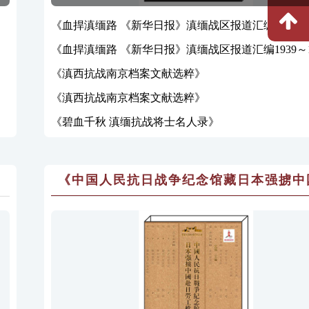
1945 下册》
《血捍滇缅路 《新华日报》滇缅战区报道汇编1939～1
下册》
《血捍滇缅路 《新华日报》滇缅战区报道汇编1939～1
上册》
《滇西抗战南京档案文献选粹》
《滇西抗战南京档案文献选粹》
《碧血千秋 滇缅抗战将士名人录》
《中国人民抗日战争纪念馆藏日本强掳中
日劳工档案汇编》