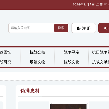
2026年8月7日 星期五 09
搜索
注 册
述回忆
抗战公益
战争寻亲
抗日战争
战研究
场馆文物
抗战文化
抗战文献
伪满史料