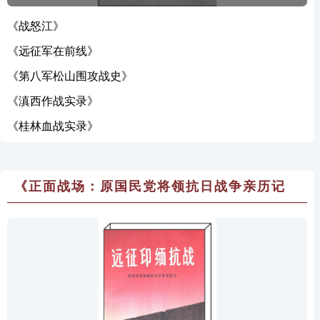
《战怒江》
《远征军在前线》
《第八军松山围攻战史》
《滇西作战实录》
《桂林血战实录》
《正面战场：原国民党将领抗日战争亲历记
(全12册）》