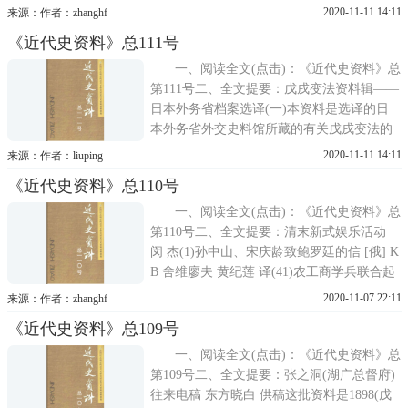
约选 张小林 整理(168)美军情报部所存《石
2020-11-11 14:11
来源：作者：zhanghf
井文档》介绍 王希亮 编译(224)《资源委员
《近代史资料》总111号
会公报》中有关台湾经济史资料介绍 史
一、阅读全文(点击)：《近代史资料》总
第111号二、全文提要：戊戌变法资料辑——
日本外务省档案选译(一)本资料是选译的日
本外务省外交史料馆所藏的有关戊戌变法的
档案史料。郑匡民、茅海建选译。锡良镇压
2020-11-11 14:11
来源：作者：liuping
河口起义来往电文选该资料选辑的是锡良任
《近代史资料》总110号
云贵总督时的来往电文，内容主要为与清廷
密谋镇压黄兴等人领导的云南河口起义的经
一、阅读全文(点击)：《近代史资料》总
过
第110号二、全文提要：清末新式娱乐活动
闵 杰(1)孙中山、宋庆龄致鲍罗廷的信 [俄] K
B 舍维廖夫 黄纪莲 译(41)农工商学兵联合起
来 俞鸿昌 整理(50)沈钧儒狱中书信选 沈钧儒
2020-11-07 22:11
来源：作者：zhanghf
纪念馆 供稿(58)日伪时期山东鲁西道各县状
《近代史资料》总109号
况(上) 王士花 译(119)《王世杰
一、阅读全文(点击)：《近代史资料》总
第109号二、全文提要：张之洞(湖广总督府)
往来电稿 东方晓白 供稿这批资料是1898(戊