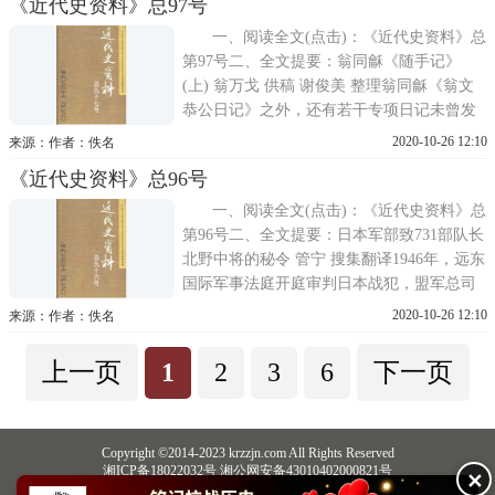
《近代史资料》总97号
受害者或受害者遗属，向日本东京地方法院
提出了要求审判细菌战和赔偿损失的诉讼状
一、阅读全文(点击)：《近代史资料》总
第97号二、全文提要：翁同龢《随手记》
(上) 翁万戈 供稿 谢俊美 整理翁同龢《翁文
恭公日记》之外，还有若干专项日记未曾发
表，《随手记》即为其中之一。共四册，时
2020-10-26 12:10
来源：作者：佚名
间从1895年2月22日至10月3日。所记内容为
《近代史资料》总96号
甲午战争的《马关条约》和三国干涉还辽，
日本割占台湾，以及当时清政府的对外交
一、阅读全文(点击)：《近代史资料》总
第96号二、全文提要：日本军部致731部队长
北野中将的秘令 管宁 搜集翻译1946年，远东
国际军事法庭开庭审判日本战犯，盟军总司
令部命令传讯日军731部队到庭作证。日本军
2020-10-26 12:10
来源：作者：佚名
部即向当时731部队长的北野中将发出密令，
指示北野不得回国受审，并令其编造十条谎
上一页
1
2
3
6
下一页
言，抵赖进行细菌战罪行。此项密令原件
Copyright ©2014-2023 krzzjn.com All Rights Reserved
湘ICP备18022032号 湘公网安备43010402000821号
✕
中央网信办违法和不良信息举报中心
长沙市互联网违法和不良信息举报中心