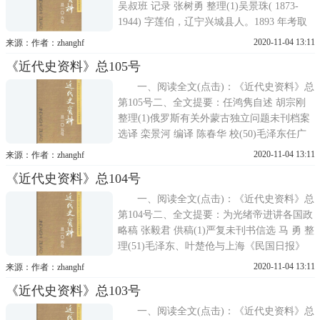
吴叔班 记录 张树勇 整理(1)吴景珠( 1873-
1944) 字莲伯，辽宁兴城县人。1893 年考取
秀才，随后在家设馆授徒。1907 年京师大学
2020-11-04 13:11
来源：作者：zhanghf
堂毕业，被聘为奉天师范学堂监督，旋创办
《近代史资料》总105号
全省教育总会，任会长。1908 年在教育总会
设立宪政讲习所，鼓吹立宪，不久
一、阅读全文(点击)：《近代史资料》总
第105号二、全文提要：任鸿隽自述 胡宗刚
整理(1)俄罗斯有关外蒙古独立问题未刊档案
选译 栾景河 编译 陈春华 校(50)毛泽东任广
州农讲所所长的两篇函稿——读中国国民党
2020-11-04 13:11
来源：作者：zhanghf
中央党史馆藏档案之二 梁尚贤(66)李公朴日
《近代史资料》总104号
记(1937年9-11月，1939年2-5月) (73)日本在
华北
一、阅读全文(点击)：《近代史资料》总
第104号二、全文提要：为光绪帝进讲各国政
略稿 张毅君 供稿(1)严复未刊书信选 马 勇 整
理(51)毛泽东、叶楚伧与上海《民国日报》
——读中国国民党中央党史馆藏档案之一 梁
2020-11-04 13:11
来源：作者：zhanghf
尚贤(95)翁文灏日记选(1941年) 史丽克 整理
《近代史资料》总103号
(108)中国人民救国会中央临时工作委员会
一、阅读全文(点击)：《近代史资料》总