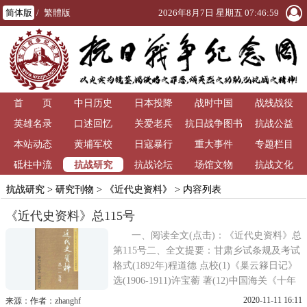
简体版
/
繁體版
2026年8月7日 星期五 07:46:59
首 页
中日历史
日本投降
战时中国
战线战役
英雄名录
口述回忆
关爱老兵
抗日战争图书
抗战公益
本站动态
黄埔军校
日寇暴行
重大事件
馆
专题栏目
抗战研究
砥柱中流
抗战论坛
场馆文物
抗战文化
抗战研究
>
研究刊物
>
《近代史资料》
> 内容列表
《近代史资料》总115号
一、阅读全文(点击)：《近代史资料》总
第115号二、全文提要：甘肃乡试条规及考试
格式(1892年)程道德 点校(1)《巢云簃日记》
选(1906-1911)许宝蘅 著(12)中国海关《十年
报告》选译(1902-1911)——市政与卫生改
2020-11-11 16:11
来源：作者：zhanghf