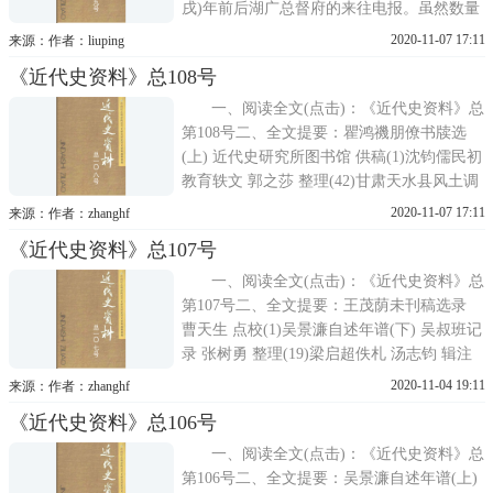
戌)年前后湖广总督府的来往电报。虽然数量
不大，但是电报内容涉及了很多近代重要的
2020-11-07 17:11
来源：作者：liuping
人物和事件，有一定的史料价值。电报起草
《近代史资料》总108号
者主要是张之洞和他的幕僚梁鼎芬、梁敦
彦、王秉恩、钱恂、邹代均及张曾畴等，对
一、阅读全文(点击)：《近代史资料》总
研究
第108号二、全文提要：瞿鸿禨朋僚书牍选
(上) 近代史研究所图书馆 供稿(1)沈钧儒民初
教育轶文 郭之莎 整理(42)甘肃天水县风土调
查录 张显菊 整理(76)秉志致胡适等函札 胡宗
2020-11-07 17:11
来源：作者：zhanghf
刚 整理(121)入满打工的中国劳工问题 (日)川
《近代史资料》总107号
锅诚一 著 邓 嵩 萨殊利 译(159)
一、阅读全文(点击)：《近代史资料》总
第107号二、全文提要：王茂荫未刊稿选录
曹天生 点校(1)吴景濂自述年谱(下) 吴叔班记
录 张树勇 整理(19)梁启超佚札 汤志钧 辑注
(91)陈幹与王正廷《论地权书》暨秦树声跋
2020-11-04 19:11
来源：作者：zhanghf
佟立容(98)胡适致胡近仁未刊书信二则考释
《近代史资料》总106号
陆发春(103)原侵华日军731细菌部队队员
一、阅读全文(点击)：《近代史资料》总
第106号二、全文提要：吴景濂自述年谱(上)