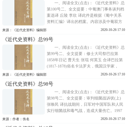
一、阅读全文(点击)：《近代史资料》总
第100号二、全文提要：中葡澳门事务谈判档
案选译 丘陵 李欣 译此件是根据《葡中关系
资料汇编》译出的档案。内容涉及中葡双方
谈判内幕、谈判过程、内容充实具体，可供
2020-10-26 17:10
来源：《近代史资料》编辑部
研究澳门史和中葡关系史参考。中葡通商章
《近代史资料》总99号
程谈判档案选译 丘陵 李欣 译这里选译的葡
文档案，可与《筹
一、阅读全文(点击)：《近代史资料》总
第99号二、全文提要：修士大司祭巴拉第
1858年日记 曹天生 张琨 何英玉 合译巴拉第
(1817-1878)俗名卡法罗夫，俄国汉学家，
1849年来华，为俄国驻北京布道团第13班的
2020-10-26 17:10
来源：《近代史资料》编辑部
修士大司祭，在北京住十年。他的日记详尽
《近代史资料》总98号
地记录了第二次鸦片战争时期，他参与中
美、中英、中法、中俄签订《天津条约》的
一、阅读全文(点击)：《近代史资料》总
第98号二、全文提要：审判细菌战诉状(上)
张唤民 译抗战期间，日军对中国军队和人民
实行细菌战和毒气战，造成大量伤亡。1997
年8月11日，中国浙江省衢州市、宁波市、江
2020-10-26 17:10
来源：作者：佚名
山市、义乌市、宗山村和湖南常德市的108位