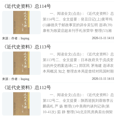
良、博物馆、医院郭大松 选译(104)留美中国
《近代史资料》总114号
学生战时学术计划委员会工作概要孟 治(149)
日军关东军
一、阅读全文(点击)：《近代史资料》总
第114号二、全文提要：癸丑日记(上)黄琴坞
(1)赫德关于邮政事宜的训令吴弘明 选译(39)
康有为致梁启超未刊手札张荣华 整理(53)湘
鄂米案电存杨鹏程 整理(72)张謇与黎元洪等
2020-11-11 14:11
来源：作者：liuping
往来电庄安正 编注(108)胡适在北平兄弟会上
《近代史资料》总113号
的演说闻黎明 供稿 杜继东 翻译(111)
一、阅读全文(点击)：《近代史资料》总
第113号二、全文提要：日本政府关于戊戌变
法的外交档案选译(二) 郑匡民 茅海建 选译农
本局概况 知之 整理农本局是曾经对民国时期
经济、尤其是农村经济及抗战时期后方棉花
2020-11-11 14:11
来源：作者：liuping
纱布的购销、调剂、手工纺织有过重要影响
《近代史资料》总112号
的机构。本篇资料系1943年农本局自行编印
的内部报告，介绍了该局发展
一、阅读全文(点击)：《近代史资料》总
第112号二、全文提要：陕西巡抚刘蓉致李云
麟函札 严 扬 整理(1)中美商约谈判记录(第
10-41次) 茹 静 整理(34)北京民房典卖出倒契