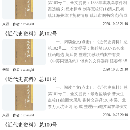
第103号二、全文提要：1833年淇澳岛事件档
案选编 刘蜀永标点 刘存宽校订(1)清末民初
镇江海关华洋贸易情形 镇江市图书馆 彭菏成
(11)张勋复辟时之段祺瑞 龚维疆(60)留日学
2020-10-28 21:10
来源：作者：zhanghf
侨归国南方代表宣言 费民声 供稿(62)翁文灏
《近代史资料》总102号
日记选(1938年) 知 之 整理(66)沈
一、阅读全文(点击)：《近代史资料》总
第102号二、全文提要：梅贻琦1937-1940来
往函电选 黄延复 整理(1)苏联档案中有关
《中苏同盟条约》谈判的文件选译 陈春华 译
(45)萍矿过去谈 孟震(78)日军战场日记(一)
2020-10-28 21:10
来源：作者：zhanghf
韩泽 编(155)1933年河南金融风潮电文选 周
《近代史资料》总101号
育民 整理(203)被广西土匪捕获 [日]
一、阅读全文(点击)：《近代史资料》总
第101号二、全文提要：最近盐场录 曹天生
点校(1)旅顺大屠杀 崔树义选译(36)本溪、北
票万人坑证词 纪 成 整理(66)鲍罗庭在华佚文
梁尚贤整理(118)英国政府与广州商团叛乱关
2020-10-27 20:10
来源：作者：zhanghf
系档案选译 张俊义选译(149)中国教育文化基
《近代史资料》总100号
金董事会报告 知 者 整理(171)