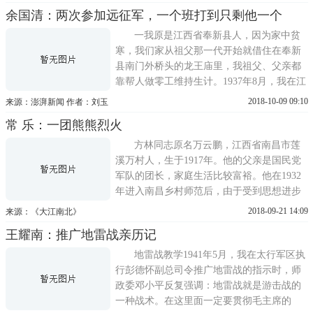
军人。当黄埔军校来南昌招生时，我说服家
余国清：两次参加远征军，一个班打到只剩他一个
人，毅然投笔从戎，考入黄埔军校桂林分
校，成为黄埔16期步兵科学员。刚入校时，
一我原是江西省奉新县人，因为家中贫
教官宣布学生守则、生
寒，我们家从祖父那一代开始就借住在奉新
县南门外桥头的龙王庙里，我祖父、父亲都
靠帮人做零工维持生计。1937年8月，我在江
西南昌报名参军。按照计划，部队招够1000
2018-10-09 09:10
来源：澎湃新闻 作者：刘玉
多人就开赴重庆附近。到训练基地以后，我
常 乐：一团熊熊烈火
们领了枪，开始正式训练，光是行军这一项
就练了几个月。训练结束，我们被调到贵州
方林同志原名万云鹏，江西省南昌市莲
省贵阳市
溪万村人，生于1917年。他的父亲是国民党
军队的团长，家庭生活比较富裕。他在1932
年进入南昌乡村师范后，由于受到思想进步
的老师和同学的影响，积极追求真理，并坚
2018-09-21 14:09
来源：《大江南北》
决与父亲反动的政治立场划清界限。1934年
王耀南：推广地雷战亲历记
秋，因为参加宣传抗日活动，他被校方开
除，被迫离开了乡师。这不但丝毫没有减弱
地雷战教学1941年5月，我在太行军区执
其爱国热情，相反更激起他走上抗日...
行彭德怀副总司令推广地雷战的指示时，师
政委邓小平反复强调：地雷战就是游击战的
一种战术。在这里面一定要贯彻毛主席的