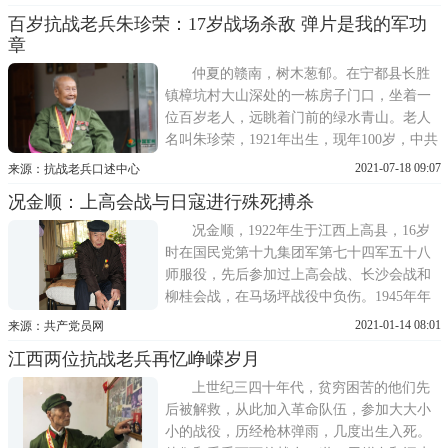
枚奖章，从左至右，分别是解放上海、渡江
百岁抗战老兵朱珍荣：17岁战场杀敌 弹片是我的军功
战役、淮海战役中获得的。89岁的他记忆清
章
晰。没想到的是，老人最珍视的那枚奖章却
不在这张照片中，那是陈德和
仲夏的赣南，树木葱郁。在宁都县长胜
镇樟坑村大山深处的一栋房子门口，坐着一
位百岁老人，远眺着门前的绿水青山。老人
名叫朱珍荣，1921年出生，现年100岁，中共
党员。17岁上战场抵御日寇，先后转战多个
2021-07-18 09:07
来源：抗战老兵口述中心
省份;1951年参加抗美援朝，与死神擦肩而过;
况金顺：上高会战与日寇进行殊死搏杀
退伍后回乡投身家乡建设，深藏功与名数十
年。朱珍荣向记者讲述自己的抗战经历。战
况金顺，1922年生于江西上高县，16岁
长沙我1
时在国民党第十九集团军第七十四军五十八
师服役，先后参加过上高会战、长沙会战和
柳桂会战，在马场坪战役中负伤。1945年年
初，随中国远征军赴缅甸作战，直到日本无
2021-01-14 08:01
来源：共产党员网
条件投降。1949年夏，况金顺拒绝随部队去
江西两位抗战老兵再忆峥嵘岁月
台湾，留在了上海。翌年，报名参加中国人
民解放军，1951年成为步兵第六师十七团(今
上世纪三四十年代，贫穷困苦的他们先
二师21团)的一名战士，1981
后被解救，从此加入革命队伍，参加大大小
小的战役，历经枪林弹雨，几度出生入死。