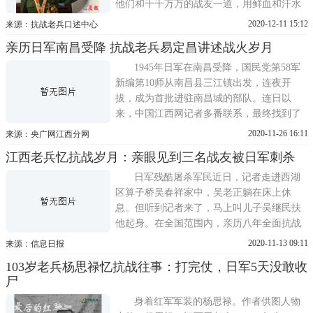
他们和千千万万的战友一道，用鲜血和汗水
抵挡住了侵略者，最终取得抗战的胜利。如
2020-12-11 15:12
来源：抗战老兵口述中心
今，战火和硝烟早已远去，他们也成了耄耋
亲历日军南昌受降 抗战老兵易定昌讲述战火岁月
老人。但他们身上那种不怕牺牲、英勇奋战
的爱国主义精神，激励着一代又一代的中华
1945年日军在南昌受降，国民党第58军
儿女。他们有一个响亮的
新编第10师从南昌县三江镇出发，连夜开
拔，成为首批进驻南昌城的部队。连日以
来，中国江西网记者多番联系，最终找到了
一名亲历这一历史事件的抗战老兵——芦溪
2020-11-26 16:11
来源：央广网江西分网
老人易定昌。在芦溪县，记者见到了易定
江西老兵忆抗战岁月：亲眼见到三名战友被日军刺杀
昌。老人身体硬朗，操着一口浓重芦溪口音
的他嗓门洪亮。尽管老人有些耳背，但讲述
日军残酷屠杀军民近日，记者走进西湖
起当年那段战火纷飞的岁月，他
区算子桥吴春祥家中，吴老正躺在床上休
息。但听到记者来了，马上叫儿子吴继民扶
他起身。在全国范围内，亲历八年全面抗战
如今依然健在的老兵只有50余人，而参加过
2020-11-13 09:11
来源：信息日报
南京保卫战、见证了日军在南京残暴行径的
103岁老兵杨思禄忆抗战往事：打完仗，日军5天没敢收
健在者目前仅有3人，吴春祥就是其中之一。
尸
他向记者回忆了南京保卫战、昆仑关大捷、
长沙会战、桂林会战、贵
身着红军军装的杨思禄。作者供图人物