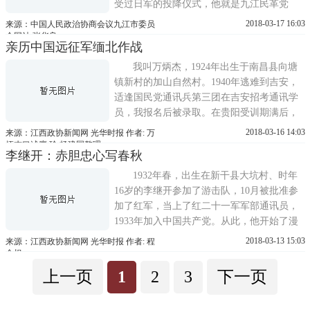
受过日军的投降仪式，他就是九江民革党
员，今年94岁高龄的杜子英，九江市唯一一
2018-03-17 16:03
来源：中国人民政治协商会议九江市委员
位从黄埔军校毕业的抗战老兵。1938年，杜
会网站 张华良
亲历中国远征军缅北作战
子英从报纸上得知日本攻打上海，正在读书
只有16岁的杜老毅然弃笔从戎，抱着一份“国
我叫万炳杰，1924年出生于南昌县向塘
家有难，匹夫有责”的信念，报名...
镇新村的加山自然村。1940年逃难到吉安，
适逢国民党通讯兵第三团在吉安招考通讯学
员，我报名后被录取。在贵阳受训期满后，
于1941年被保送至昆明西南干部训练团特科
2018-03-16 14:03
来源：江西政协新闻网 光华时报 作者: 万
大队深造。1942年，日本侵略军连破马来、
炳杰口述廖 玲 杨建国整理
李继开：赤胆忠心写春秋
星洲，席卷中南半岛，长驱入缅。中国军队
应盟友英国之请，源源开入缅甸。这年我参
1932年春，出生在新干县大坑村、时年
加了中国远征军在印度、缅甸一带...
16岁的李继开参加了游击队，10月被批准参
加了红军，当上了红二十一军军部通讯员，
1933年加入中国共产党。从此，他开始了漫
长的戎马生涯，1955年9月被授予少将军衔，
2018-03-13 15:03
来源：江西政协新闻网 光华时报 作者: 程
荣获二级八一勋章、二级独立自由勋章、一
金根
级解放勋章。李继开参加红军后的1934年，
上一页
1
2
3
下一页
被调任红三军团兵站部警卫连排长。是年
春，国民党反动军队用大炮轰开...