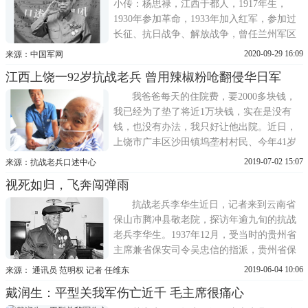
小传：杨思禄，江西于都人，1917年生，
1930年参加革命，1933年加入红军，参加过
长征、抗日战争、解放战争，曾任兰州军区
空军副司令员、福州军区空军司令员、空军
2020-09-29 16:09
来源：中国军网
顾问等职。1961年晋升为少将军衔。曾荣获
江西上饶一92岁抗战老兵 曾用辣椒粉呛翻侵华日军
三级八一勋章、二级独立自由勋章、二级解
放勋章和一级红星功勋荣誉章。纪念抗战胜
我爸爸每天的住院费，要2000多块钱，
利75周年之际，不少单位组
我已经为了垫了将近1万块钱，实在是没有
钱，也没有办法，我只好让他出院。近日，
上饶市广丰区沙田镇坞垄村村民、今年41岁
的陈振福说起其父有病无钱医治的困境，已
2019-07-02 15:07
来源：抗战老兵口述中心
经引起有关部门的重视。据陈德和的儿子陈
视死如归，飞奔闯弹雨
振福介绍，广丰区退役军人事务局有关工作
人员得知这一情况后表示，相关费用可以到
抗战老兵李华生近日，记者来到云南省
该局进行报销。去年我83
保山市腾冲县敬老院，探访年逾九旬的抗战
老兵李华生。1937年12月，受当时的贵州省
主席兼省保安司令吴忠信的指派，贵州省保
安处处长冯剑飞在黔组建预备第二师，17岁
2019-06-04 10:06
来源： 通讯员 范明权 记者 任维东
的李华生被编入预二师。1939年4月，预二师
戴润生：平型关我军伤亡近千 毛主席很痛心
奉命