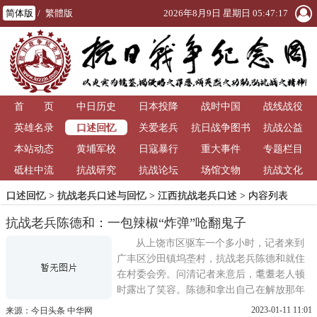
简体版
/
繁體版
2026年8月9日 星期日 05:47:17
首 页
中日历史
日本投降
战时中国
战线战役
口述回忆
英雄名录
关爱老兵
抗日战争图书
抗战公益
本站动态
黄埔军校
日寇暴行
重大事件
馆
专题栏目
砥柱中流
抗战研究
抗战论坛
场馆文物
抗战文化
口述回忆
>
抗战老兵口述与回忆
>
江西抗战老兵口述
> 内容列表
抗战老兵陈德和：一包辣椒“炸弹”呛翻鬼子
从上饶市区驱车一个多小时，记者来到
广丰区沙田镇坞垄村，抗战老兵陈德和就住
在村委会旁。问清记者来意后，耄耋老人顿
时露出了笑容。陈德和拿出自己在解放那年
拍的一张照片，俊秀的脸庞，左胸前挂着三
2023-01-11 11:01
来源：今日头条 中华网