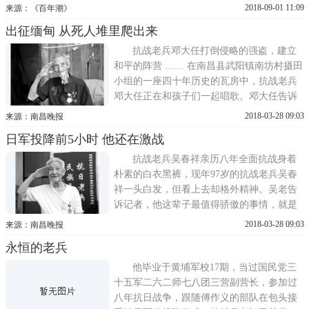
《论持久战》的思想，要吃透人民战争的精
2018-09-01 11:09
来源：《百年潮》
神。你们要深入到老百姓当中去，发动群
出征缅甸 从死人堆里爬出来
众，依靠群众，造成陷敌于人民战争的汪洋
大海之中的局面。把推广地雷战当成人民战
抗战老兵邓大任打倒侵略的强盗，建立
争的重要组成部分，不能光想着打军...
和平的阵营 …… 在南昌县武阳镇南坊村摄田
小组的一座四十年历史的瓦房中，抗战老兵
邓大任正在和孩子们一起唱歌。邓大任告诉
记者，这首歌叫作《打倒侵略的强盗》。
2018-03-28 09:03
来源：南昌晚报
1939年，他的家乡南昌被日军占领，第二年
日军投降前5小时 他还在激战
他和几个同学一起在江西宁都当兵，并在湖
南芷江受训三年。在部队里，他们会经常唱
抗战老兵吴春祥亲历八年全面抗战身着
《烈火燃烧在沂蒙山上》、《十...
朴素的白衣黑裤，现年97岁的抗战老兵吴春
祥一头白发，但看上去却格外精神。吴老告
诉记者，他这辈子最值得骄傲的事情，就是
上了抗战前线。说话时，吴老语气坚定而激
2018-03-28 09:03
来源：南昌晚报
昂，他向记者娓娓道来，讲述了一段属于他
永恒的老兵
的峥嵘岁月。没有国就没有家1918年，吴春
祥出生于南昌县，从小家庭贫困，家里兄弟
他毕业于黄埔军校17期，当过国民党三
姐妹多，但有幸上了一所免费的小...
十五军二六二师七八团三营副营长，参加过
八年抗日战争，跟随傅作义的部队在包头接