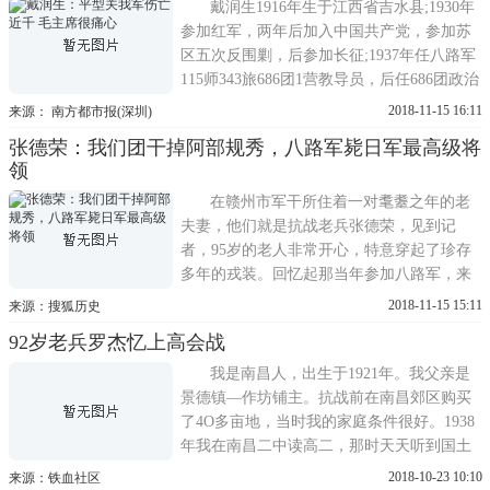
戴润生1916年生于江西省吉水县;1930年
参加红军，两年后加入中国共产党，参加苏
区五次反围剿，后参加长征;1937年任八路军
115师343旅686团1营教导员，后任686团政治
处副主任、115师独立旅1团政委等职，参加
2018-11-15 16:11
来源： 南方都市报(深圳)
平型关大捷，转战吕梁山根据地、鲁西根据
张德荣：我们团干掉阿部规秀，八路军毙日军最高级将
地、冀鲁豫根据地等;解放战争中，参加挺进
领
大别山、和平解放云南、贵州剿匪等战役;新
中国成立后，任16军政
在赣州市军干所住着一对耄耋之年的老
夫妻，他们就是抗战老兵张德荣，见到记
者，95岁的老人非常开心，特意穿起了珍存
多年的戎装。回忆起那当年参加八路军，来
到抗日前线，投身抗日战争时的峥嵘烽火岁
2018-11-15 15:11
来源：搜狐历史
月……那是1939年的夏天，8月的一天，我正
92岁老兵罗杰忆上高会战
在地里种番薯，路上走来几个八路军战士，
他们向我问路，我自告奋勇地说你们要去的
我是南昌人，出生于1921年。我父亲是
地方也就五里路，我带你
景德镇—作坊铺主。抗战前在南昌郊区购买
了4O多亩地，当时我的家庭条件很好。1938
年我在南昌二中读高二，那时天天听到国土
沦陷的消息，我一心想成为一名保家卫国的
2018-10-23 10:10
来源：铁血社区