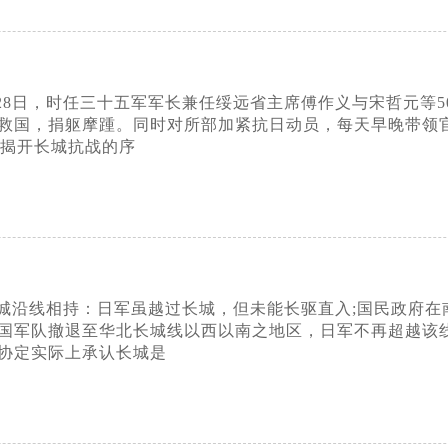
9月28日，时任三十五军军长兼任绥远省主席傅作义与宋哲元
救国，捐躯摩踵。同时对所部加紧抗日动员，每天早晚带领
，揭开长城抗战的序
沿线相持：日军虽越过长城，但未能长驱直入;国民政府在南
国军队撤退至华北长城线以西以南之地区，日军不再超越该线
协定实际上承认长城是