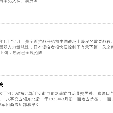
日本宪兵队、满洲国
3年1月至5月，是全面抗战开始前中国战场上爆发的重要战役
因双方力量悬殊，日本侵略者很快便控制了有天下第一关之
月上旬，热河已全境沦陷
关
位于河北省东北部迁安市与青龙满族自治县交界处、喜峰口
一八事变占领东北后，于1933年3月初一面攻占承德，一
2军团商震所部和第3