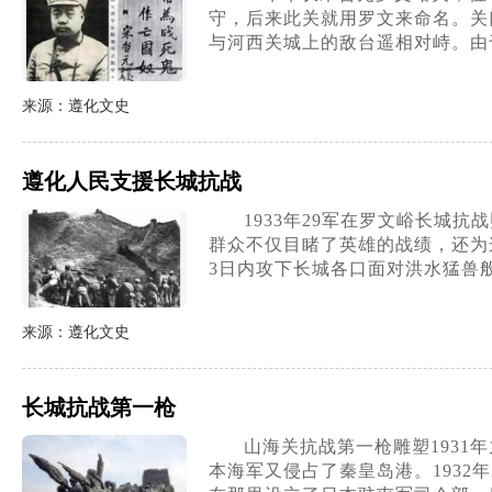
守，后来此关就用罗文来命名。关
与河西关城上的敌台遥相对峙。由
来源：遵化文史
遵化人民支援长城抗战
1933年29军在罗文峪长
群众不仅目睹了英雄的战绩，还为
3日内攻下长城各口面对洪水猛兽
来源：遵化文史
长城抗战第一枪
山海关抗战第一枪雕塑193
本海军又侵占了秦皇岛港。193