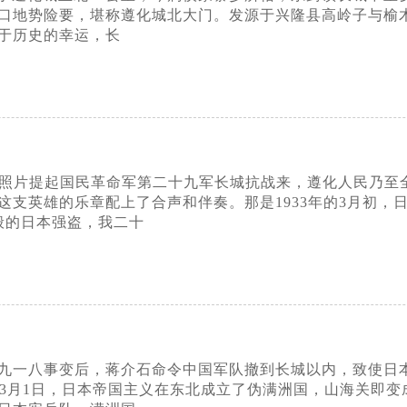
口地势险要，堪称遵化城北大门。发源于兴隆县高岭子与榆
于历史的幸运，长
城抗战照片提起国民革命军第二十九军长城抗战来，遵化人民乃
这支英雄的乐章配上了合声和伴奏。那是1933年的3月初
般的日本强盗，我二十
1年九一八事变后，蒋介石命令中国军队撤到长城以内，致使日
2年3月1日，日本帝国主义在东北成立了伪满洲国，山海关即