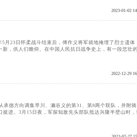
2023-01-02 14
33年5月23日怀柔战斗结束后，傅作义将军就地掩埋了烈士遗体
一新，供人们瞻仰。在中国人民抗日战争史上，有一段悲壮
2022-12-29 16
日军从承德方向调集早川、濑谷义的第31、第8两个联队，并附
口挺进。3月15日夜，军探知敌先头部队抵达兴隆半壁山时，
2022-07-27 15