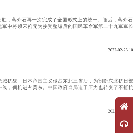
获胜，蒋介石再一次完成了全国形式上的统一。随后，蒋介石
北军中将领宋哲元为接受整编后的国民革命军第二十九军军
2022-02-26 10
为长城抗战。日本帝国主义侵占东北三省后，为割断东北抗日
一线，伺机进占冀东。中国政府当局迫于压力也转变了不抵
2022-02-15 15