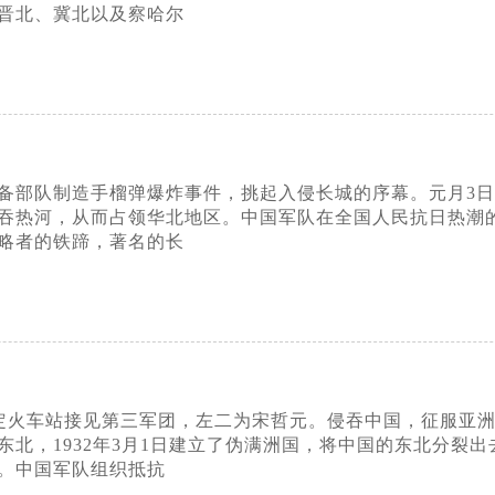
晋北、冀北以及察哈尔
关守备部队制造手榴弹爆炸事件，挑起入侵长城的序幕。元月3
吞热河，从而占领华北地区。中国军队在全国人民抗日热潮
略者的铁蹄，著名的长
在保定火车站接见第三军团，左二为宋哲元。侵吞中国，征服亚洲
北，1932年3月1日建立了伪满洲国，将中国的东北分裂出
。中国军队组织抵抗