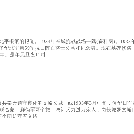
北平报纸的报道。1933年长城抗战战场一隅(资料图)。19
了华北军第59军抗日阵亡将士公墓和纪念碑。现在墓碑修缮
3年。是年元旦夜11时，
9军官兵奉命镇守遵化罗文峪长城一线1933年3月中旬，侵华
架，联合蒙、鲜伪军两个旅，总计兵力过万余人，向长城罗文峪
两个团防守罗文峪一