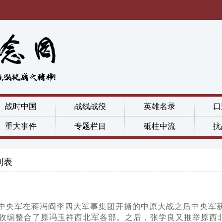
战时中国
战线战役
英雄名录
口
重大事件
专题栏目
砥柱中流
抗
列表
中央军在蒋冯阎李四大军事集团开撕的中原大战之后中央军
收编整合了原冯玉祥西北军各部。之后，张学良又推举原西