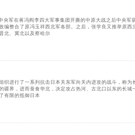
中央军在蒋冯阎李四大军事集团开撕的中原大战之后中央军
收编整合了原冯玉祥西北军各部。之后，张学良又推举原西
晋北、冀北以及察哈尔
一线组织进行了一系列抗击日本关东军向关内进攻的战斗，称
的疆界，进而蚕食华北，决定攻占热河、古北口以东的长城
了有限的抵御日本