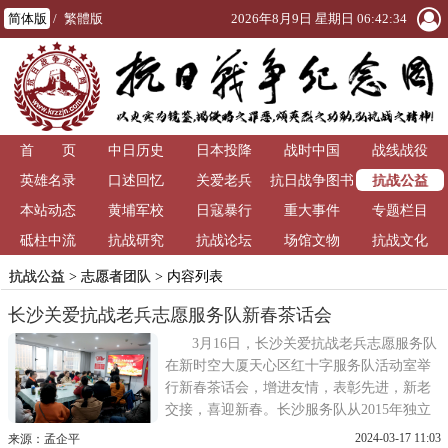
简体版
/
繁體版
2026年8月9日 星期日 06:42:34
首 页
中日历史
日本投降
战时中国
战线战役
抗战公益
英雄名录
口述回忆
关爱老兵
抗日战争图书
本站动态
黄埔军校
日寇暴行
重大事件
馆
专题栏目
砥柱中流
抗战研究
抗战论坛
场馆文物
抗战文化
抗战公益
>
志愿者团队
> 内容列表
长沙关爱抗战老兵志愿服务队新春茶话会
3月16日，长沙关爱抗战老兵志愿服务队
在新时空大厦天心区红十字服务队活动室举
行新春茶话会，增进友情，表彰先进，新老
交接，喜迎新春。长沙服务队从2015年独立
开展活动，到会志愿者饶有兴趣地观看10年
2024-03-17 11:03
来源：孟企平