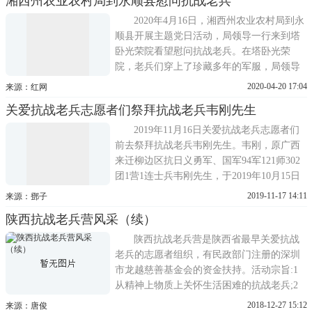
湘西州农业农村局到永顺县慰问抗战老兵
化，在五一国际劳动节和五四青年节即将到
来之际，国网德阳供电公司鲁鹏志愿服务队
2020年4月16日，湘西州农业农村局到永
绵东分队积极开展以慰
顺县开展主题党日活动，局领导一行来到塔
卧光荣院看望慰问抗战老兵。在塔卧光荣
院，老兵们穿上了珍藏多年的军服，局领导
同抗战老兵们一一握手，拉家常，了解他们
2020-04-20 17:04
来源：红网
的生活情况。对他们为国家和人民作出的贡
关爱抗战老兵志愿者们祭拜抗战老兵韦刚先生
献表示感谢，向他们致敬。并送去慰问金
2400元，祝愿他们身体健康、安享晚年。据
2019年11月16日关爱抗战老兵志愿者们
了解，塔卧光荣院内共
前去祭拜抗战老兵韦刚先生。韦刚，原广西
来迁柳边区抗日义勇军、国军94军121师302
团1营1连士兵韦刚先生，于2019年10月15日
中午11时许在家中归队，享年96岁。按照风
2019-11-17 14:11
来源：鄧子
俗，已故老兵韦刚先生亲属于11月16日邀请
陕西抗战老兵营风采（续）
志愿者前往大王村，与村里亲朋好友一起做
已故老兵韦刚先生纪念仪式，家属特意志愿
陕西抗战老兵营是陕西省最早关爱抗战
者一定要前往。今天
老兵的志愿者组织，有民政部门注册的深圳
市龙越慈善基金会的资金扶持。活动宗旨:1
从精神上物质上关怀生活困难的抗战老兵;2
记录老兵口述历史;3 普及抗战历史传承抗战
2018-12-27 15:12
来源：唐俊