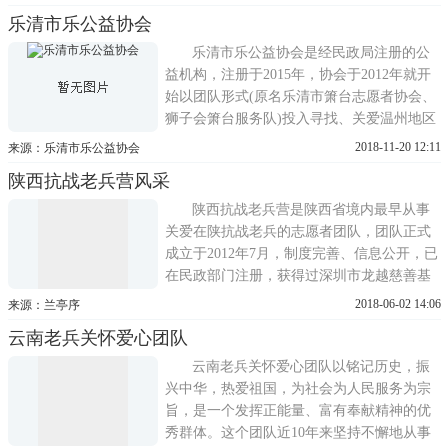
精神。
乐清市乐公益协会
乐清市乐公益协会是经民政局注册的公
益机构，注册于2015年，协会于2012年就开
始以团队形式(原名乐清市箫台志愿者协会、
狮子会箫台服务队)投入寻找、关爱温州地区
抗战老兵、关爱自闭症儿童等公益活动。协
2018-11-20 12:11
来源：乐清市乐公益协会
会现有服务：关爱抗战老兵、关爱自闭症儿
陕西抗战老兵营风采
童、助学等项目。协会现有会员50多人，义
工200多名，成员主要为乐清地区热心公益事
陕西抗战老兵营是陕西省境内最早从事
业的的社会各界爱心
关爱在陕抗战老兵的志愿者团队，团队正式
成立于2012年7月，制度完善、信息公开，已
在民政部门注册，获得过深圳市龙越慈善基
金会的部分资金支持。陕西抗战老兵营的活
2018-06-02 14:06
来源：兰亭序
动宗旨：:一、从物质上救助、关怀，从精神
云南老兵关怀爱心团队
上慰籍生活困难的抗战老兵二、记录抗战老
兵的口述，普及抗战历史知识，弘扬爱国主
云南老兵关怀爱心团队以铭记历史，振
义精神。自2011年11月至今，志...
兴中华，热爱祖国，为社会为人民服务为宗
旨，是一个发挥正能量、富有奉献精神的优
秀群体。这个团队近10年来坚持不懈地从事