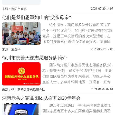
2023-07-20 14:07
来源：邵阳市政协
他们是我们恩重如山的“父亲母亲”
这个周末，我们10多位长沙志愿者过了
个不一样的父亲节，登门慰问7位健在的抗战
老兵，这是三年疫情后的首次大型活动，志
愿者们按捺不住迫切心情踊跃报名。陈忠民
老兵是1938年参军身经百战的老战士，2015
2023-06-19 12:06
来源：孟企平
年到北京参加阅兵式的代表。前两年摔伤股
铜川市慈善天使志愿服务队简介
骨头，他坚持锻炼，恢复行走。去年感染新
冠病危，在ICU已停止心跳，抢救中，陈嗲
团队简介铜川市慈善天使志愿服务队(简
嗲在昏迷中仍喊着口号杀
称：慈善天使)，成立于2015年7月1日，主要
创建团队成员均为多年来在铜川地区从事公
益的人士，多年来铜川地区一直没有一直专
注于关爱抗战老兵的专业团队，值此中国共
2021-01-04 09:01
来源：铜川慈善天使志愿服务队
产党建党94周年和纪念抗战胜利70周年之
湖南老兵之家益阳团队召开2020年年会
际，铜川市民间关爱老兵公益项目启动，该
项目与深圳市龙越慈善基金会、中国狮子联
2020年12月26日下午,湖南老兵之家益阳
会陕西永铭服务队、陕西
团队志愿者五十多人在阿俊迎宾楼赫山店召