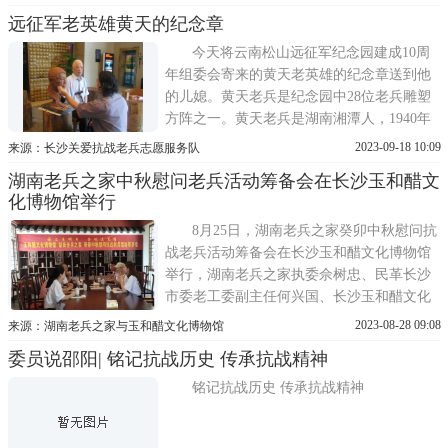
来历次活动留下的珍贵图片。回顾3000多个
远征军老英雄黄天的纪念章
日夜，我们一起走过的旅程，走遍全省各抗
日战场、抗战遗址乃至走向全国和世界，寻
今天将云南松山远征军纪念园建成10周
访记录一百多位抗战老
年组委会寄来的黄天老英雄的纪念章送到他
的儿媳。黄天老兵是纪念园中28位老兵雕塑
方阵之一。黄天老兵是湖南湘潭人，1940年
考入黄埔军校18期，毕业分发到荣誉一师任
2023-09-18 10:09
来源：长沙关爱抗战老兵志愿服务队
排长。在攻克龙陵、松山战役中英勇战斗负
湖南老兵之家中秋慰问老兵活动筹备会在长沙玉和醋文
伤，他指挥炮兵打掉日军观察哨，全连军官
化博物馆举行
只剩下他一人，他代理连长带领剩下的70多
个士兵冲上顶峰，肉搏夺
8月25日，湖南老兵之家癸卯中秋慰问抗
战老兵活动筹备会在长沙玉和醋文化博物馆
举行，湖南老兵之家执委佘树忠、民革长沙
市委老工委副主任何兴国、长沙玉和醋文化
博物馆馆长兼党支部书记袁立、湖南老兵之
2023-08-28 09:08
来源：湖南老兵之家与玉和醋文化博物馆
家志愿者骨干民革党员易进、玉和醋博物馆
委员说邵阳| 铭记抗战历史 传承抗战精神
副馆长傅跃坚及来自湖南源创燃点文化创意
有限公司、长沙德权知识产权代理事务所(普
铭记抗战历史 传承抗战精神
通合伙)、湖南省怡智健康