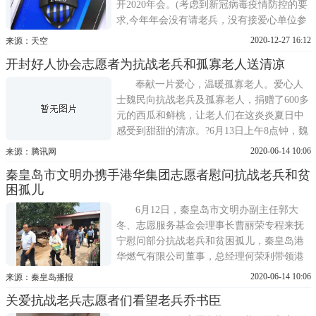
开2020年会。(考虑到新冠病毒疫情防控的要
求,今年年会没有请老兵，没有接爱心单位参
加。)一、主持人致开场辞(盼盼)，二、2020
2020-12-27 16:12
来源：天空
年团队工作小结(天空)，三、2020归队老兵
开封好人协会志愿者为抗战老兵和孤寡老人送清凉
追思，四、宣布2020优秀志愿者名单( 相知原
理)，五、优秀志愿者发言，六、志愿者合
奉献一片爱心，温暖孤寡老人。爱心人
影，七、文艺节目
士魏民向抗战老兵及孤寡老人，捐赠了600多
元的西瓜和鲜桃，让老人们在这炎炎夏日中
感受到甜甜的清凉。?6月13日上午8点钟，魏
民老师将慰问品交给了前来接受捐赠的开封
2020-06-14 10:06
来源：腾讯网
市好人协会志愿者手中，他希望在这炎炎的
秦皇岛市文明办携手港华集团志愿者慰问抗战老兵和贫
夏季里，借开封市好人协会之手，将捐赠的
困孤儿
西瓜及鲜桃送到孤寡老人及抗战老兵手中。
活动中，志愿者
6月12日，秦皇岛市文明办副主任郭大
冬、志愿服务基金会理事长曹丽荣专程来抚
宁慰问部分抗战老兵和贫困孤儿，秦皇岛港
华燃气有限公司董事，总经理何荣利带领港
华集团志愿者一同前往，并为他们带去生活
2020-06-14 10:06
来源：秦皇岛播报
用品。抚宁区委常委、宣传部长张悦及区文
关爱抗战老兵志愿者们看望老兵乔书臣
明办主任郭丽萍、茶棚乡党委书记王志伟陪