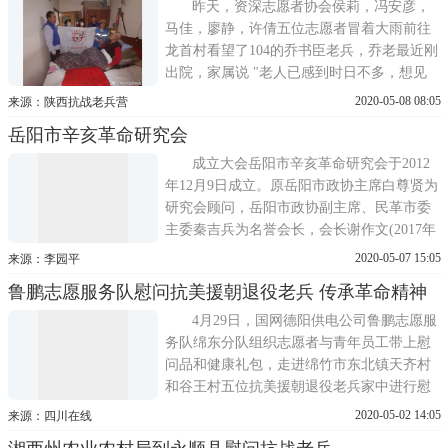
同。2014以来，秦皇岛市及时雨志愿服务联
昨天，资深志愿者协会侯莉，冯安彦，
盟和抚宁春雨志愿服务总
马佳，廖静，许倩五位志愿者冒着大雨前往
龙首村看望了104的乔书臣老兵，乔老最近刚
出院，家属说 "老人已感到时日不多，想见
见你们志愿者，也许是最后一面…… "老人
2020-05-08 08:05
来源：陕西抗战老兵营
见到志愿者格外高兴，挣扎着坐了起来又开
岳阳市辛亥革命研究会
始讲述38年从军的经历和抗日打鬼子的战斗
故事……祝愿乔老早日康复慰问品特仑苏牛
成立大会岳阳市辛亥革命研究会于2012
奶，精品糕点，
年12月9日成立。原岳阳市政协主席白尊贤为
研究会顾问，岳阳市政协副主席、民革市委
主委秦吉兵为名誉会长，会长谢作文(2017年
5月因担任其他社会组织会长而辞职，由理事
2020-05-07 15:05
来源：李园平
会选举陈立新任会长)。秘书长李园平，副秘
鲁鹏志愿服务队慰问抗美援朝退役老兵 传承革命精神
书长许锐武。岳阳市辛亥革命研究会党支部
于2017年7月成立，现任书记项忠，副书记黄
4月29日，国网德阳供电公司鲁鹏志愿服
建新岳阳市辛
务队绵东分队组织志愿者与青年员工带上慰
问品和健康礼包，走进绵竹市东北镇天齐村
和谷王村五位抗美援朝退役老兵家中进行慰
问，给他们送去了问候和关怀。为传承五四
2020-05-02 14:05
来源：四川在线
精神，弘扬爱国主义优良传统和中华孝道文