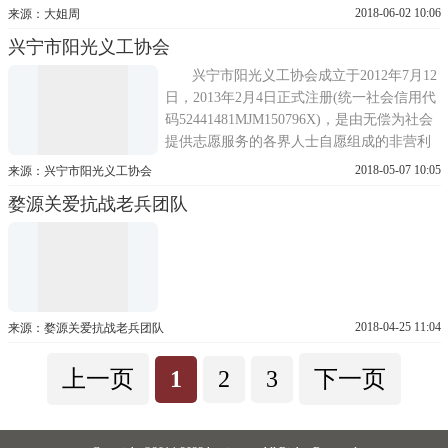
抗战老兵关怀公益。团队成员不为名不为
2018-06-02 10:06
来源：大姐周
利，脚踏实地默默工作。这是个团结、和谐
兴宁市阳光义工协会
的团队，团队成员相互理解，相互包容，共
同努力前进。大家来自五湖四海，有着不同
兴宁市阳光义工协会成立于2012年7月12
的经历和生活，但为了抗战老兵关怀...
日，2013年2月4日正式注册(统一社会信用代
码52441481MJM150796X)，是由无偿为社会
提供志愿服务的各界人士自愿组成的非营利
性社会团体法人。是兴宁市第一家正式注册
2018-05-07 10:05
来源：兴宁市阳光义工协会
的民间公益类社会组织。本会的宗旨：推动
婺源关爱抗战老兵团队
社会主义精神文明建设，促进社会服务体系
和社会保障体系的建立和完善，为社会的和
谐发展和全面进步做出贡献。奉...
2018-04-25 11:04
来源：婺源关爱抗战老兵团队
上一页
1
2
3
下一页